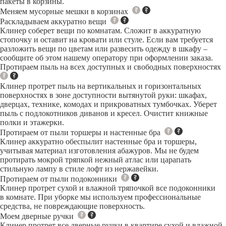
пакеты в корзины.
Меняем мусорные мешки в корзинах
Раскладываем аккуратно вещи
Клинер соберет вещи по комнатам. Сложит в аккуратную
стопочку и оставит на кровати или стуле. Если вам требуется
разложить вещи по цветам или развесить одежду в шкафу –
сообщите об этом нашему оператору при оформлении заказа.
Протираем пыль на всех доступных и свободных поверхностях
Клинер протрет пыль на вертикальных и горизонтальных
поверхностях в зоне доступности вытянутой руки: шкафах,
дверцах, технике, комодах и прикроватных тумбочках. Уберет
пыль с подлокотников диванов и кресел. Очистит книжные
полки и этажерки.
Протираем от пыли торшеры и настенные бра
Клинер аккуратно обеспылит настенные бра и торшеры,
учитывая материал изготовления абажуров. Мы не будем
протирать мокрой тряпкой нежный атлас или царапать
стильную лампу в стиле лофт из нержавейки.
Протираем от пыли подоконники
Клинер протрет сухой и влажной тряпочкой все подоконники
в комнате. При уборке мы используем профессиональные
средства, не повреждающие поверхность.
Моем дверные ручки
Клинер протрет все дверные ручки в квартире сухой и влажной