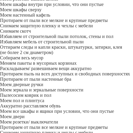
Моем шкафы внутри при условии, что они пустые
Моем шкафы сверху
Моем настенный кафель
Протираем от пыли все мелкие и крупные предметы
Снимаем защитную пленку и чехлы с мебели
Снимаем скотч
Избавляем от строительной пыли потолок, стены и пол
Избавляем мебель от строительной пыли
Оттираем следы и капли краски, штукатурки, затирки, клея
(не более 2 см диаметром)
Собираем весь мусор
Меняем пакеты в мусорных корзинах
Раскладываем/ развешиваем вещи аккуратно
Протираем пыль на всех доступных и свободных поверхностях
Протираем от пыли настенные бра
Моем дверные ручки
Моем зеркала и зеркальные поверхности
Пылесосим коврик и пол
Моем пол и плинтуса
Аккуратно расставляем обувь
Моем все шкафы и ящики при условии, что они пустые
Моем двери
Моем розетки/ выключатели
Протираем от пыли все мелкие и крупные предметы
Снимаем защитную пленку и чехлы с мебели