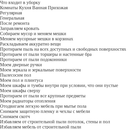
Что входит в уборку
Регу­лярная
Гене­ральная
После ремонта
Заправляем кровать
Собираем мусор и меняем мешки
Меняем мусорные мешки в корзинах
Раскладываем аккуратно вещи
Протираем пыль на всех доступных и свободных поверхностях
Протираем от пыли торшеры и настенные бра
Протираем от пыли подоконники
Моем дверные ручки
Моем зеркала и зеркальные поверхности
Пылесосим пол
Моем пол и плинтуса
Моем шкафы и тумбы внутри при условии, что они пустые
Моем шкафы сверху
Протираем от пыли все крупные предметы
Моем радиаторы отопления
Отодвигаем легкую мебель при мытье пола
Снимаем защитную пленку и чехлы с мебели
Снимаем скотч
Избавляем от строительной пыли потолок, стены и пол
Избавляем мебель от строительной пыли