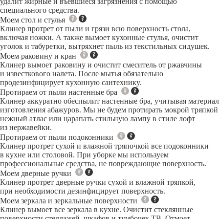
удалит жирные и въевшиеся загрязнения с помощью
специального средства.
Моем стол и стулья
Клинер протрет от пыли и грязи всю поверхность стола,
включая ножки. А также вымоет кухонные стулья, очистит
уголок и табуретки, вытряхнет пыль из текстильных сидушек.
Моем раковину и кран
Клинер вымоет раковину и очистит смеситель от ржавчины
и известкового налета. После мытья обязательно
продезинфицирует кухонную сантехнику.
Протираем от пыли настенные бра
Клинер аккуратно обеспылит настенные бра, учитывая материал
изготовления абажуров. Мы не будем протирать мокрой тряпкой
нежный атлас или царапать стильную лампу в стиле лофт
из нержавейки.
Протираем от пыли подоконники
Клинер протрет сухой и влажной тряпочкой все подоконники
в кухне или столовой. При уборке мы используем
профессиональные средства, не повреждающие поверхность.
Моем дверные ручки
Клинер протрет дверные ручки сухой и влажной тряпкой,
при необходимости дезинфицирует поверхность.
Моем зеркала и зеркальные поверхности
Клинер вымоет все зеркала в кухне. Очистит стеклянные
поверхности стеллажей, шкафов и тумбочек ТВ. Отмоет