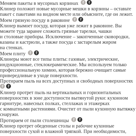
Меняем пакеты в мусорных корзинах
Клинер положит новые мусорные мешки в корзины – оставьте
пакет с пакетами на видном месте или объясните, где он лежит.
Моем грязную посуду в раковине
Клинер вымоет посуду, которая уже лежит в раковине. Вы
можете туда заранее сложить грязные тарелки, чашки
и столовые приборы. Исключение – закопченные сковородки,
казаны и кастрюли, а также посуда с застарелым жиром
на стенках.
Моем плиту
Клинеры моют все типы плиты: газовые, электрические,
индукционные, стеклокерамические. Мы используем только
профессиональную химию, которая бережно очищает самые
привередливые в уходе поверхности.
Протираем пыль на всех доступных и свободных поверхностях
Клинер протрет пыль на вертикальных и горизонтальных
поверхностях в зоне доступности вытянутой руки: кухонном
гарнитуре, навесных полках, стеллажах и этажерках
с комнатными растениями. Очистит от пыли кухонную вытяжку
снаружи.
Протираем от пыли столешницы
Клинер протрет обеденные столы и рабочие кухонные
поверхности сухой и влажной тряпкой. При необходимости,