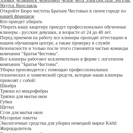
Химки
Челябинск
Череповец
Чехов
Чита
Электросталь
Энгельс
Якутск
Ярославль
Откройте Бюро чистоты Братьев Чистовых в своем городе по
нашей франшизе
Кто приедет убирать
Убирать вашу квартиру приедут профессионально обученные
клинеры - русские девушки, в возрасте от 24 до 40 лет.
Перед приемом на работу все клинеры проходят аттестацию в
нашем обучающем центре, а также проверку в службе
безопасности и только после этого становятся частью команды
компании "Братья Чистовы".
Все клинеры работают исключительно в форме с логотипом
компании "Братья Чистовы".
Уборка производится с помощью профессиональных
технических и химический средств, которые наши клинеры
привозят с собой:
Швабра
Тряпки из микрофибры
Тряпки для мытья окон
Губки
Щетки
Сгон для мытья окон
Мусорные пакеты
Экологичные средства для уборки немецкой марки Kiehl:
Жироудалитель