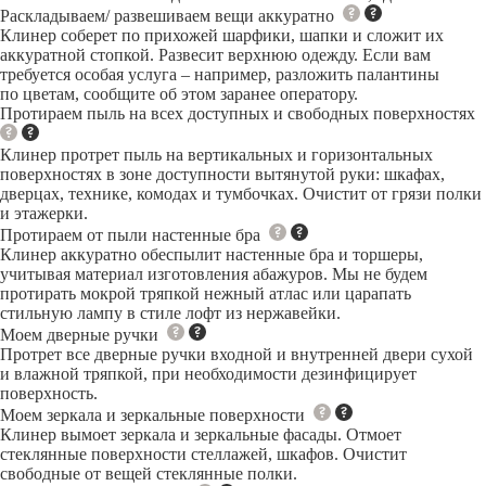
Раскладываем/ развешиваем вещи аккуратно
Клинер соберет по прихожей шарфики, шапки и сложит их
аккуратной стопкой. Развесит верхнюю одежду. Если вам
требуется особая услуга – например, разложить палантины
по цветам, сообщите об этом заранее оператору.
Протираем пыль на всех доступных и свободных поверхностях
Клинер протрет пыль на вертикальных и горизонтальных
поверхностях в зоне доступности вытянутой руки: шкафах,
дверцах, технике, комодах и тумбочках. Очистит от грязи полки
и этажерки.
Протираем от пыли настенные бра
Клинер аккуратно обеспылит настенные бра и торшеры,
учитывая материал изготовления абажуров. Мы не будем
протирать мокрой тряпкой нежный атлас или царапать
стильную лампу в стиле лофт из нержавейки.
Моем дверные ручки
Протрет все дверные ручки входной и внутренней двери сухой
и влажной тряпкой, при необходимости дезинфицирует
поверхность.
Моем зеркала и зеркальные поверхности
Клинер вымоет зеркала и зеркальные фасады. Отмоет
стеклянные поверхности стеллажей, шкафов. Очистит
свободные от вещей стеклянные полки.