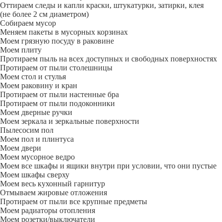
Оттираем следы и капли краски, штукатурки, затирки, клея
(не более 2 см диаметром)
Собираем мусор
Меняем пакеты в мусорных корзинах
Моем грязную посуду в раковине
Моем плиту
Протираем пыль на всех доступных и свободных поверхностях
Протираем от пыли столешницы
Моем стол и стулья
Моем раковину и кран
Протираем от пыли настенные бра
Протираем от пыли подоконники
Моем дверные ручки
Моем зеркала и зеркальные поверхности
Пылесосим пол
Моем пол и плинтуса
Моем двери
Моем мусорное ведро
Моем все шкафы и ящики внутри при условии, что они пустые
Моем шкафы сверху
Моем весь кухонный гарнитур
Отмываем жировые отложения
Протираем от пыли все крупные предметы
Моем радиаторы отопления
Моем розетки/выключатели