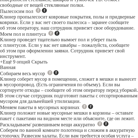
свободные от вещей стеклянные полки.
Пылесосим пол
Клинер пропылесосит ковровые покрытия, полы и придверные
коврики. Если у вас нет своего пылесоса – заранее сообщите
об этом оператору, наш сотрудник привезет свое оборудование.
Моем пол и плинтуса
Клинер проведет тщательно вымоет пол и уберет пыль
с плинтусов. Если у вас нет швабры – пожалуйста, сообщите
об этом при оформлении заявки. Сотрудник привезет свой
инструмент.
+Ещё 9 опций
Скрыть
Ванная
Собираем весь мусор
Клинер соберет мусор в помещении, сложит в мешки и вынесет
в мусоропровод. (Есть ограничения по объему). Если вы
сортируете отходы – сообщите об этом оператору перед уборкой.
В этом случае сотрудник подготовит пакеты с отсортированным
мусором для дальнейшей утилизации.
Меняем пакеты в мусорных корзинах
Клинер положит новые мусорные мешки в корзины – оставьте
пакет с пакетами на видном месте или объясните, где он лежит.
Раскладываем/ развешиваем вещи аккуратно
Соберем по ванной комнате полотенца и сложим в аккуратную
стопочку. Развесим халаты. Если вам требуется особая услуга –