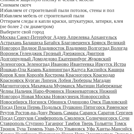
Снимаем скотч
Избавляем от строительной пыли потолок, стены и пол
Избавляем мебель от строительной пыли
Оттираем следы и капли краски, штукатурки, затирки, клея
(не более 2 см диаметром)
Выберите свой город
Москва
Санкт-Петербург
Адлер
Апрелевка
Архангельск
Астрахань
Балашиха
Батайск
Благовещенск
Брянск
Великий
Новгород
Видное
Владивосток
Владимир
Волгоград
Вологда
Воронеж
Геленджик
Грозный
Дзержинск
Дмитров
Долгопрудный
Домодедово
Екатеринбург
Жуковский
Зеленогорск
Зеленоград
Иваново
Ивантеевка
Иркутск
Истра
Йошкар-Ола
Казань
Калининград
Калуга
Каспийск
Кашира
Киров
Клин
Королёв
Кострома
Красногорск
Краснодар
Красноярск
Курган
Липецк
Лобня
Люберцы
Магадан
Магнитогорск
Махачкала
Мурманск
Мытищи
Набережные
Челны
Нальчик
Наро-Фоминск
Нижневартовск
Нижний
Новгород
Новая Москва
Новокузнецк
Новороссийск
Новосибирск
Ногинск
Обнинск
Одинцово
Омск
Павловский
Посад
Пенза
Пермь
Подольск
Пушкино
Пятигорск
Раменское
Реутов
Ростов-на-Дону
Рязань
Самара
Саранск
Саратов
Сергиев
Посад
Серпухов
Симферополь
Смоленск
Солнечногорск
Сочи
Ставрополь
Ступино
Таганрог
Тамбов
Тверь
Тольятти
Томск
Троицк
Тула
Тюмень
Улан-Удэ
Ульяновск
Уфа
Ханты-Мансийск