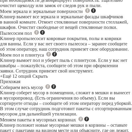
при необходимости дезинфицирует поверхность. Тщательно
очистит щеколду или замок от следов рук и пыли.
Моем зеркала и зеркальные поверхности
Клинер вымоет все зеркала и зеркальные фасады шкафчиков
в ванной комнате. Отмоет стеклянные поверхности стеллажей,
шкафов. Очистит свободные от вещей стеклянные полки.
Пылесосим пол
Клинер пропылесосит ковровые покрытия, полы и коврики
для ванны. Если у вас нет своего пылесоса – заранее сообщите
об этом оператору, наш сотрудник привезет свое оборудование.
Моем пол и плинтуса
Клинер вымоет пол и уберет пыль с плинтусов. Если у вас нет
швабры – пожалуйста, сообщите об этом при оформлении
заявки. Сотрудник привезет свой инструмент.
+Ещё 12 опций
Скрыть
Прихожая
Собираем весь мусор
Клинер соберет мусор в помещении, сложит в мешки и вынесет
в мусоропровод. (Есть ограничения по объему). Если вы
сортируете отходы – сообщите об этом оператору перед уборкой.
В этом случае сотрудник подготовит пакеты с отсортированным
мусором для дальнейшей утилизации.
Меняем пакеты в мусорных корзинах
Клинер положит новые мусорные мешки в корзины – оставьте
пакет с пакетами на видном месте или объясните, где он лежит.