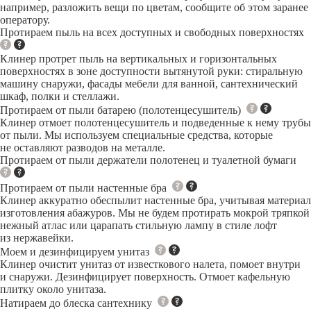
например, разложить вещи по цветам, сообщите об этом заранее
оператору.
Протираем пыль на всех доступных и свободных поверхностях
Клинер протрет пыль на вертикальных и горизонтальных
поверхностях в зоне доступности вытянутой руки: стиральную
машину снаружи, фасады мебели для ванной, сантехнический
шкаф, полки и стеллажи.
Протираем от пыли батарею (полотенцесушитель)
Клинер отмоет полотенцесушитель и подведенные к нему трубы
от пыли. Мы используем специальные средства, которые
не оставляют разводов на металле.
Протираем от пыли держатели полотенец и туалетной бумаги
Протираем от пыли настенные бра
Клинер аккуратно обеспылит настенные бра, учитывая материал
изготовления абажуров. Мы не будем протирать мокрой тряпкой
нежный атлас или царапать стильную лампу в стиле лофт
из нержавейки.
Моем и дезинфицируем унитаз
Клинер очистит унитаз от известкового налета, помоет внутри
и снаружи. Дезинфицирует поверхность. Отмоет кафельную
плитку около унитаза.
Натираем до блеска сантехнику