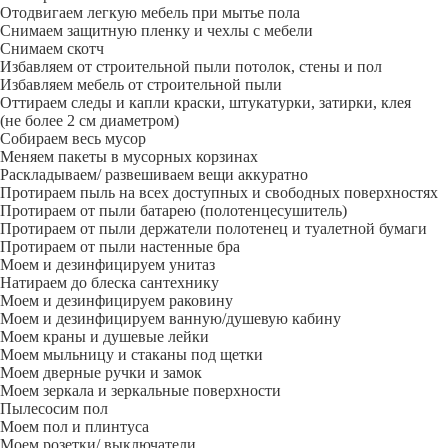
Отодвигаем легкую мебель при мытье пола
Снимаем защитную пленку и чехлы с мебели
Снимаем скотч
Избавляем от строительной пыли потолок, стены и пол
Избавляем мебель от строительной пыли
Оттираем следы и капли краски, штукатурки, затирки, клея
(не более 2 см диаметром)
Собираем весь мусор
Меняем пакеты в мусорных корзинах
Раскладываем/ развешиваем вещи аккуратно
Протираем пыль на всех доступных и свободных поверхностях
Протираем от пыли батарею (полотенцесушитель)
Протираем от пыли держатели полотенец и туалетной бумаги
Протираем от пыли настенные бра
Моем и дезинфицируем унитаз
Натираем до блеска сантехнику
Моем и дезинфицируем раковину
Моем и дезинфицируем ванную/душевую кабину
Моем краны и душевые лейки
Моем мыльницу и стаканы под щетки
Моем дверные ручки и замок
Моем зеркала и зеркальные поверхности
Пылесосим пол
Моем пол и плинтуса
Моем розетки/ выключатели