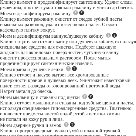
Клинер вымоет и продезинфицирует сантехнику. Удалит следы
ржавчины, протрет сухой тряпкой раковину и унитаз до блеска.
Моем и дезинфицируем раковину
Клинер вымоет раковину, очистит от следов зубной пасты
и мыльных разводов, удалит известковый налет. Отмоет
кафельную плитку вокруг.
Моем и дезинфицируем ванную/душевую кабину
Клинер тщательно отмоет ванну или душевую кабину, используя
специальные средства для очистки. Подберет щадящую
жидкость для акриловых поверхностей, чугунную ванну
очистит профессиональным раствором. После мытья
продезинфицирует сантехнические изделия.
Моем краны и душевые лейки
Клинер отмоет и насухо вытрет все хромированные
поверхности кранов и душевых леек. Уничтожит известковый
налет, сотрет разводы от хлорированной проточной воды.
Натрет металл до блеска.
Моем мыльницу и стаканы под щетки
Клинер отмоет мыльницу и стаканы под зубные щетки и пасты,
используя специальные гипоаллергенные средства. Тщательно
ополоснет предметы чистой водой, чтобы остатки химии
не попали на кожу рук и лица.
Моем дверные ручки и замок
Клинер протрет дверные ручки сухой и влажной тряпкой,