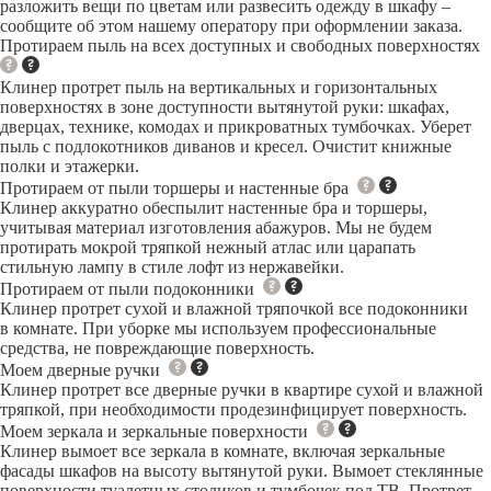
разложить вещи по цветам или развесить одежду в шкафу –
сообщите об этом нашему оператору при оформлении заказа.
Протираем пыль на всех доступных и свободных поверхностях
Клинер протрет пыль на вертикальных и горизонтальных
поверхностях в зоне доступности вытянутой руки: шкафах,
дверцах, технике, комодах и прикроватных тумбочках. Уберет
пыль с подлокотников диванов и кресел. Очистит книжные
полки и этажерки.
Протираем от пыли торшеры и настенные бра
Клинер аккуратно обеспылит настенные бра и торшеры,
учитывая материал изготовления абажуров. Мы не будем
протирать мокрой тряпкой нежный атлас или царапать
стильную лампу в стиле лофт из нержавейки.
Протираем от пыли подоконники
Клинер протрет сухой и влажной тряпочкой все подоконники
в комнате. При уборке мы используем профессиональные
средства, не повреждающие поверхность.
Моем дверные ручки
Клинер протрет все дверные ручки в квартире сухой и влажной
тряпкой, при необходимости продезинфицирует поверхность.
Моем зеркала и зеркальные поверхности
Клинер вымоет все зеркала в комнате, включая зеркальные
фасады шкафов на высоту вытянутой руки. Вымоет стеклянные
поверхности туалетных столиков и тумбочек под ТВ. Протрет