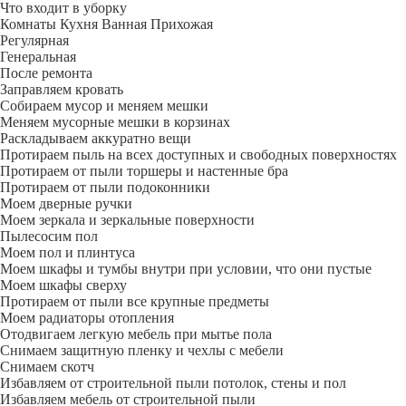
Что входит в уборку
Регу­лярная
Гене­ральная
После ремонта
Заправляем кровать
Собираем мусор и меняем мешки
Меняем мусорные мешки в корзинах
Раскладываем аккуратно вещи
Протираем пыль на всех доступных и свободных поверхностях
Протираем от пыли торшеры и настенные бра
Протираем от пыли подоконники
Моем дверные ручки
Моем зеркала и зеркальные поверхности
Пылесосим пол
Моем пол и плинтуса
Моем шкафы и тумбы внутри при условии, что они пустые
Моем шкафы сверху
Протираем от пыли все крупные предметы
Моем радиаторы отопления
Отодвигаем легкую мебель при мытье пола
Снимаем защитную пленку и чехлы с мебели
Снимаем скотч
Избавляем от строительной пыли потолок, стены и пол
Избавляем мебель от строительной пыли