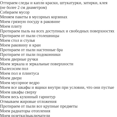
Оттираем следы и капли краски, штукатурки, затирки, клея
(не более 2 см диаметром)
Собираем мусор
Меняем пакеты в мусорных корзинах
Моем грязную посуду в раковине
Моем плиту
Протираем пыль на всех доступных и свободных поверхностях
Протираем от пыли столешницы
Моем стол и стулья
Моем раковину и кран
Протираем от пыли настенные бра
Протираем от пыли подоконники
Моем дверные ручки
Моем зеркала и зеркальные поверхности
Пылесосим пол
Моем пол и плинтуса
Моем двери
Моем мусорное ведро
Моем все шкафы и ящики внутри при условии, что они пустые
Моем шкафы сверху
Моем весь кухонный гарнитур
Отмываем жировые отложения
Протираем от пыли все крупные предметы
Моем радиаторы отопления
Моем розетки/выключатели