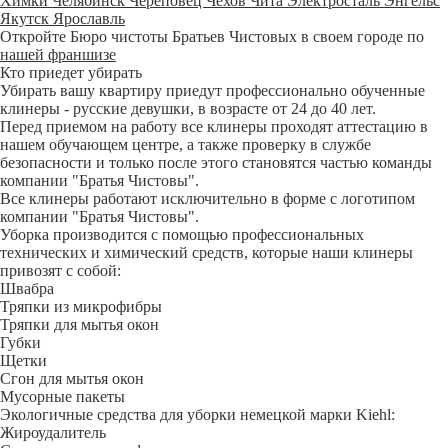
Химки
Челябинск
Череповец
Чехов
Чита
Электросталь
Энгельс
Якутск
Ярославль
Откройте Бюро чистоты Братьев Чистовых в своем городе по
нашей франшизе
Кто приедет убирать
Убирать вашу квартиру приедут профессионально обученные
клинеры - русские девушки, в возрасте от 24 до 40 лет.
Перед приемом на работу все клинеры проходят аттестацию в
нашем обучающем центре, а также проверку в службе
безопасности и только после этого становятся частью команды
компании "Братья Чистовы".
Все клинеры работают исключительно в форме с логотипом
компании "Братья Чистовы".
Уборка производится с помощью профессиональных
технических и химический средств, которые наши клинеры
привозят с собой:
Швабра
Тряпки из микрофибры
Тряпки для мытья окон
Губки
Щетки
Сгон для мытья окон
Мусорные пакеты
Экологичные средства для уборки немецкой марки Kiehl:
Жироудалитель