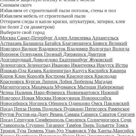
Снимаем скотч
Избавляем от строительной пыли потолок, стены и пол
Избавляем мебель от строительной пыли
Оттираем следы и капли краски, штукатурки, затирки, клея
(не более 2 см диаметром)
Выберите свой город
Москва
Санкт-Петербург
Адлер
Апрелевка
Архангельск
Астрахань
Балашиха
Батайск
Благовещенск
Брянск
Великий
Новгород
Видное
Владивосток
Владимир
Волгоград
Вологда
Воронеж
Геленджик
Грозный
Дзержинск
Дмитров
Долгопрудный
Домодедово
Екатеринбург
Жуковский
Зеленогорск
Зеленоград
Иваново
Ивантеевка
Иркутск
Истра
Йошкар-Ола
Казань
Калининград
Калуга
Каспийск
Кашира
Киров
Клин
Королёв
Кострома
Красногорск
Краснодар
Красноярск
Курган
Липецк
Лобня
Люберцы
Магадан
Магнитогорск
Махачкала
Мурманск
Мытищи
Набережные
Челны
Нальчик
Наро-Фоминск
Нижневартовск
Нижний
Новгород
Новая Москва
Новокузнецк
Новороссийск
Новосибирск
Ногинск
Обнинск
Одинцово
Омск
Павловский
Посад
Пенза
Пермь
Подольск
Пушкино
Пятигорск
Раменское
Реутов
Ростов-на-Дону
Рязань
Самара
Саранск
Саратов
Сергиев
Посад
Серпухов
Симферополь
Смоленск
Солнечногорск
Сочи
Ставрополь
Ступино
Таганрог
Тамбов
Тверь
Тольятти
Томск
Троицк
Тула
Тюмень
Улан-Удэ
Ульяновск
Уфа
Ханты-Мансийск