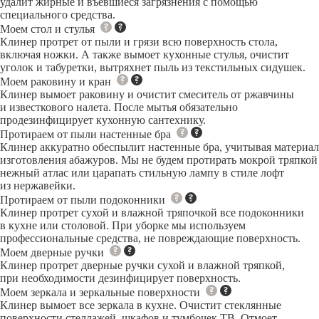
удалит жирные и въевшиеся загрязнения с помощью
специального средства.
Моем стол и стулья
Клинер протрет от пыли и грязи всю поверхность стола,
включая ножки. А также вымоет кухонные стулья, очистит
уголок и табуретки, вытряхнет пыль из текстильных сидушек.
Моем раковину и кран
Клинер вымоет раковину и очистит смеситель от ржавчины
и известкового налета. После мытья обязательно
продезинфицирует кухонную сантехнику.
Протираем от пыли настенные бра
Клинер аккуратно обеспылит настенные бра, учитывая материал
изготовления абажуров. Мы не будем протирать мокрой тряпкой
нежный атлас или царапать стильную лампу в стиле лофт
из нержавейки.
Протираем от пыли подоконники
Клинер протрет сухой и влажной тряпочкой все подоконники
в кухне или столовой. При уборке мы используем
профессиональные средства, не повреждающие поверхность.
Моем дверные ручки
Клинер протрет дверные ручки сухой и влажной тряпкой,
при необходимости дезинфицирует поверхность.
Моем зеркала и зеркальные поверхности
Клинер вымоет все зеркала в кухне. Очистит стеклянные
поверхности стеллажей, шкафов и тумбочек ТВ. Отмоет