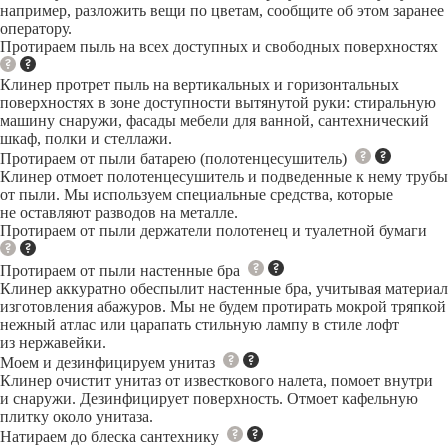
например, разложить вещи по цветам, сообщите об этом заранее
оператору.
Протираем пыль на всех доступных и свободных поверхностях
Клинер протрет пыль на вертикальных и горизонтальных
поверхностях в зоне доступности вытянутой руки: стиральную
машину снаружи, фасады мебели для ванной, сантехнический
шкаф, полки и стеллажи.
Протираем от пыли батарею (полотенцесушитель)
Клинер отмоет полотенцесушитель и подведенные к нему трубы
от пыли. Мы используем специальные средства, которые
не оставляют разводов на металле.
Протираем от пыли держатели полотенец и туалетной бумаги
Протираем от пыли настенные бра
Клинер аккуратно обеспылит настенные бра, учитывая материал
изготовления абажуров. Мы не будем протирать мокрой тряпкой
нежный атлас или царапать стильную лампу в стиле лофт
из нержавейки.
Моем и дезинфицируем унитаз
Клинер очистит унитаз от известкового налета, помоет внутри
и снаружи. Дезинфицирует поверхность. Отмоет кафельную
плитку около унитаза.
Натираем до блеска сантехнику