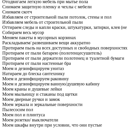
Отодвигаем легкую мебель при мытье пола
Снимаем защитную пленку и чехлы с мебели
Снимаем скотч
Избавляем от строительной пыли потолок, стены и пол
Избавляем мебель от строительной пыли
Оттираем следы и капли краски, штукатурки, затирки, клея (не
Собираем весь мусор
Меняем пакеты в мусорных корзинах
Раскладываем/ развешиваем вещи аккуратно
Протираем пыль на всех доступных и свободных поверхностях
Протираем от пыли батарею (полотенцесушитель)
Протираем от пыли держатели полотенец и туалетной бумаги
Протираем от пыли настенные бра
Моем и дезинфицируем унитаз
Натираем до блеска сантехнику
Моем и дезинфицируем раковину
Моем и дезинфицируем ванную/душевую кабину
Моем краны и душевые лейки
Моем мыльницу и стаканы под щетки
Моем дверные ручки и замок
Моем зеркала и зеркальные поверхности
Пылесосим пол
Моем пол и плинтуса
Моем розетки/ выключатели
Моем шкафы внутри при условии, что они пустые