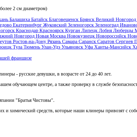
 более 2 см диаметром)
хань
Балашиха
Батайск
Благовещенск
Брянск
Великий Новгоро
едово
Екатеринбург
Жуковский
Зеленогорск
Зеленоград
Иванов
ногорск
Краснодар
Красноярск
Курган
Липецк
Лобня
Люберцы
ижний Новгород
Новая Москва
Новокузнецк
Новороссийск
Нов
еутов
Ростов-на-Дону
Рязань
Самара
Саранск
Саратов
Сергиев 
роицк
Тула
Тюмень
Улан-Удэ
Ульяновск
Уфа
Ханты-Мансийск
Х
ашей франшизе
еры - русские девушки, в возрасте от 24 до 40 лет.
ашем обучающем центре, а также проверку в службе безопасност
мпании "Братья Чистовы".
х и химический средств, которые наши клинеры привозят с соб