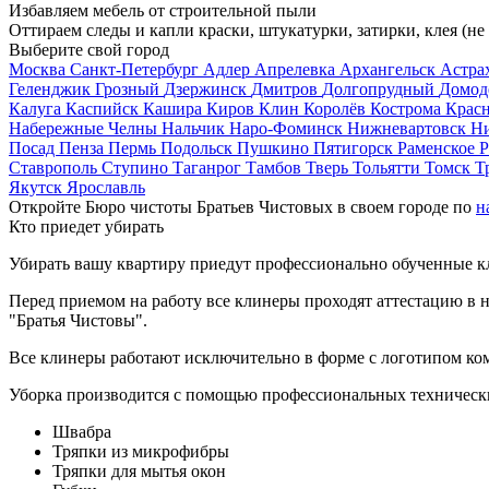
Избавляем мебель от строительной пыли
Оттираем следы и капли краски, штукатурки, затирки, клея (не
Выберите свой город
Москва
Санкт-Петербург
Адлер
Апрелевка
Архангельск
Астра
Геленджик
Грозный
Дзержинск
Дмитров
Долгопрудный
Домод
Калуга
Каспийск
Кашира
Киров
Клин
Королёв
Кострома
Крас
Набережные Челны
Нальчик
Наро-Фоминск
Нижневартовск
Н
Посад
Пенза
Пермь
Подольск
Пушкино
Пятигорск
Раменское
Р
Ставрополь
Ступино
Таганрог
Тамбов
Тверь
Тольятти
Томск
Т
Якутск
Ярославль
Откройте Бюро чистоты Братьев Чистовых в своем городе по
н
Кто приедет убирать
Убирать вашу квартиру приедут профессионально обученные клин
Перед приемом на работу все клинеры проходят аттестацию в н
"Братья Чистовы".
Все клинеры работают исключительно в форме с логотипом ко
Уборка производится с помощью профессиональных технически
Швабра
Тряпки из микрофибры
Тряпки для мытья окон