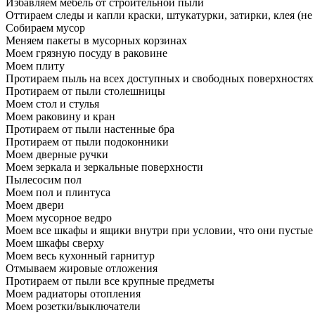
Избавляем мебель от строительной пыли
Оттираем следы и капли краски, штукатурки, затирки, клея (не
Собираем мусор
Меняем пакеты в мусорных корзинах
Моем грязную посуду в раковине
Моем плиту
Протираем пыль на всех доступных и свободных поверхностях
Протираем от пыли столешницы
Моем стол и стулья
Моем раковину и кран
Протираем от пыли настенные бра
Протираем от пыли подоконники
Моем дверные ручки
Моем зеркала и зеркальные поверхности
Пылесосим пол
Моем пол и плинтуса
Моем двери
Моем мусорное ведро
Моем все шкафы и ящики внутри при условии, что они пустые
Моем шкафы сверху
Моем весь кухонный гарнитур
Отмываем жировые отложения
Протираем от пыли все крупные предметы
Моем радиаторы отопления
Моем розетки/выключатели