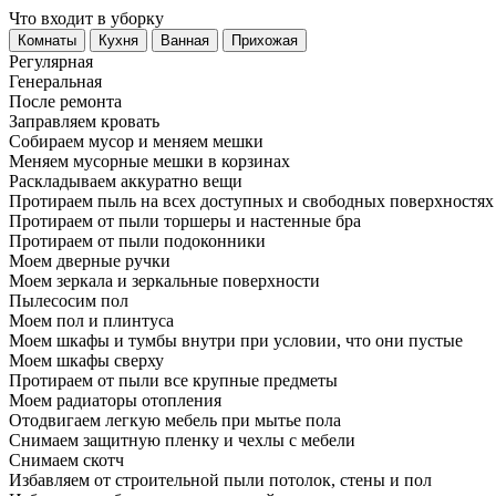
Что входит в уборку
Регу­лярная
Гене­ральная
После ремонта
Заправляем кровать
Собираем мусор и меняем мешки
Меняем мусорные мешки в корзинах
Раскладываем аккуратно вещи
Протираем пыль на всех доступных и свободных поверхностях
Протираем от пыли торшеры и настенные бра
Протираем от пыли подоконники
Моем дверные ручки
Моем зеркала и зеркальные поверхности
Пылесосим пол
Моем пол и плинтуса
Моем шкафы и тумбы внутри при условии, что они пустые
Моем шкафы сверху
Протираем от пыли все крупные предметы
Моем радиаторы отопления
Отодвигаем легкую мебель при мытье пола
Снимаем защитную пленку и чехлы с мебели
Снимаем скотч
Избавляем от строительной пыли потолок, стены и пол