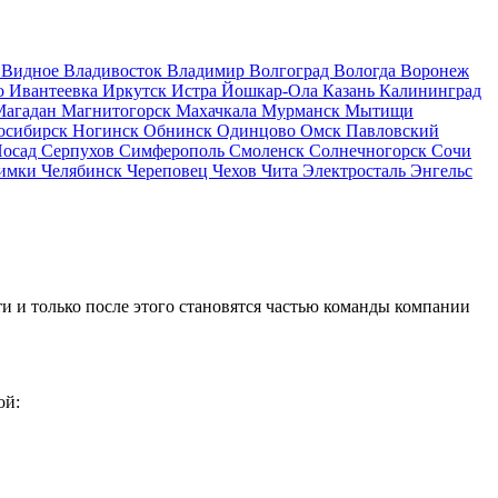
д
Видное
Владивосток
Владимир
Волгоград
Вологда
Воронеж
о
Ивантеевка
Иркутск
Истра
Йошкар-Ола
Казань
Калининград
Магадан
Магнитогорск
Махачкала
Мурманск
Мытищи
осибирск
Ногинск
Обнинск
Одинцово
Омск
Павловский
Посад
Серпухов
Симферополь
Смоленск
Солнечногорск
Сочи
имки
Челябинск
Череповец
Чехов
Чита
Электросталь
Энгельс
и и только после этого становятся частью команды компании
ой: