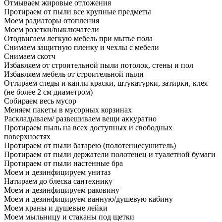
Отмываем жировые отложения
Протираем от пыли все крупные предметы
Моем радиаторы отопления
Моем розетки/выключатели
Отодвигаем легкую мебель при мытье пола
Снимаем защитную пленку и чехлы с мебели
Снимаем скотч
Избавляем от строительной пыли потолок, стены и пол
Избавляем мебель от строительной пыли
Оттираем следы и капли краски, штукатурки, затирки, клея
(не более 2 см диаметром)
Собираем весь мусор
Меняем пакеты в мусорных корзинах
Раскладываем/ развешиваем вещи аккуратно
Протираем пыль на всех доступных и свободных
поверхностях
Протираем от пыли батарею (полотенцесушитель)
Протираем от пыли держатели полотенец и туалетной бумаги
Протираем от пыли настенные бра
Моем и дезинфицируем унитаз
Натираем до блеска сантехнику
Моем и дезинфицируем раковину
Моем и дезинфицируем ванную/душевую кабину
Моем краны и душевые лейки
Моем мыльницу и стаканы под щетки