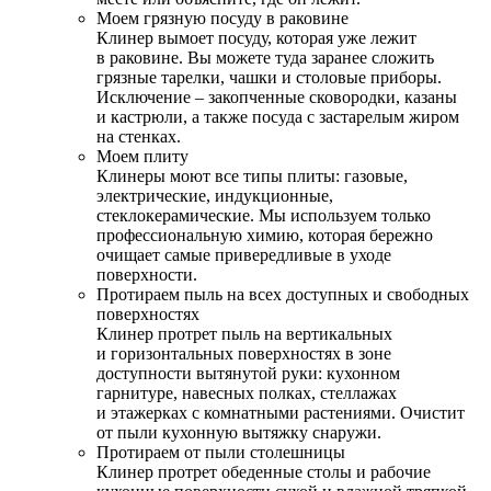
Моем грязную посуду в раковине
Клинер вымоет посуду, которая уже лежит
в раковине. Вы можете туда заранее сложить
грязные тарелки, чашки и столовые приборы.
Исключение – закопченные сковородки, казаны
и кастрюли, а также посуда с застарелым жиром
на стенках.
Моем плиту
Клинеры моют все типы плиты: газовые,
электрические, индукционные,
стеклокерамические. Мы используем только
профессиональную химию, которая бережно
очищает самые привередливые в уходе
поверхности.
Протираем пыль на всех доступных и свободных
поверхностях
Клинер протрет пыль на вертикальных
и горизонтальных поверхностях в зоне
доступности вытянутой руки: кухонном
гарнитуре, навесных полках, стеллажах
и этажерках с комнатными растениями. Очистит
от пыли кухонную вытяжку снаружи.
Протираем от пыли столешницы
Клинер протрет обеденные столы и рабочие