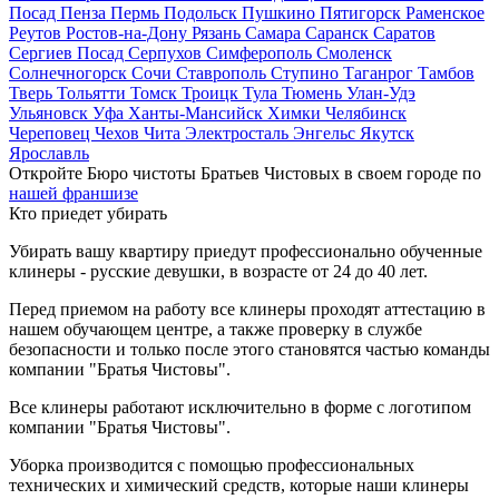
Посад
Пенза
Пермь
Подольск
Пушкино
Пятигорск
Раменское
Реутов
Ростов-на-Дону
Рязань
Самара
Саранск
Саратов
Сергиев Посад
Серпухов
Симферополь
Смоленск
Солнечногорск
Сочи
Ставрополь
Ступино
Таганрог
Тамбов
Тверь
Тольятти
Томск
Троицк
Тула
Тюмень
Улан-Удэ
Ульяновск
Уфа
Ханты-Мансийск
Химки
Челябинск
Череповец
Чехов
Чита
Электросталь
Энгельс
Якутск
Ярославль
Откройте Бюро чистоты Братьев Чистовых в своем городе по
нашей франшизе
Кто приедет убирать
Убирать вашу квартиру приедут профессионально обученные
клинеры - русские девушки, в возрасте от 24 до 40 лет.
Перед приемом на работу все клинеры проходят аттестацию в
нашем обучающем центре, а также проверку в службе
безопасности и только после этого становятся частью команды
компании "Братья Чистовы".
Все клинеры работают исключительно в форме с логотипом
компании "Братья Чистовы".
Уборка производится с помощью профессиональных
технических и химический средств, которые наши клинеры