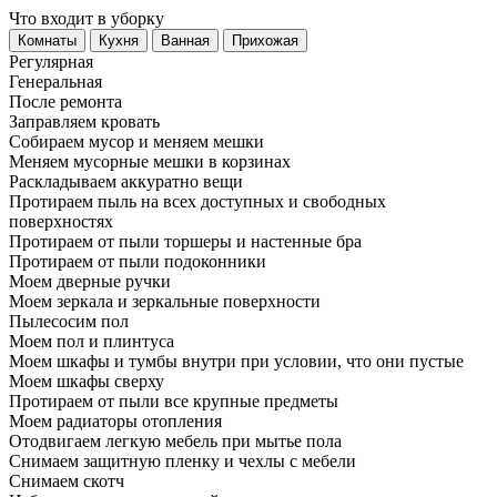
Что входит в уборку
Регу­лярная
Гене­ральная
После ремонта
Заправляем кровать
Собираем мусор и меняем мешки
Меняем мусорные мешки в корзинах
Раскладываем аккуратно вещи
Протираем пыль на всех доступных и свободных
поверхностях
Протираем от пыли торшеры и настенные бра
Протираем от пыли подоконники
Моем дверные ручки
Моем зеркала и зеркальные поверхности
Пылесосим пол
Моем пол и плинтуса
Моем шкафы и тумбы внутри при условии, что они пустые
Моем шкафы сверху
Протираем от пыли все крупные предметы
Моем радиаторы отопления
Отодвигаем легкую мебель при мытье пола
Снимаем защитную пленку и чехлы с мебели
Снимаем скотч