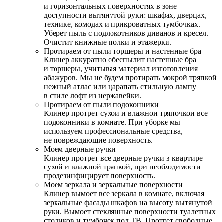
и горизонтальных поверхностях в зоне
доступности вытянутой руки: шкафах, дверцах,
технике, комодах и прикроватных тумбочках.
Уберет пыль с подлокотников диванов и кресел.
Очистит книжные полки и этажерки.
Протираем от пыли торшеры и настенные бра
Клинер аккуратно обеспылит настенные бра
и торшеры, учитывая материал изготовления
абажуров. Мы не будем протирать мокрой тряпкой
нежный атлас или царапать стильную лампу
в стиле лофт из нержавейки.
Протираем от пыли подоконники
Клинер протрет сухой и влажной тряпочкой все
подоконники в комнате. При уборке мы
используем профессиональные средства,
не повреждающие поверхность.
Моем дверные ручки
Клинер протрет все дверные ручки в квартире
сухой и влажной тряпкой, при необходимости
продезинфицирует поверхность.
Моем зеркала и зеркальные поверхности
Клинер вымоет все зеркала в комнате, включая
зеркальные фасады шкафов на высоту вытянутой
руки. Вымоет стеклянные поверхности туалетных
столиков и тумбочек под ТВ. Протрет свободные