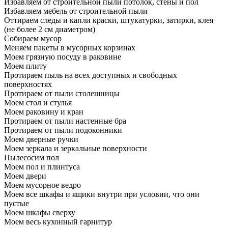
Избавляем от строительной пыли потолок, стены и пол
Избавляем мебель от строительной пыли
Оттираем следы и капли краски, штукатурки, затирки, клея
(не более 2 см диаметром)
Собираем мусор
Меняем пакеты в мусорных корзинах
Моем грязную посуду в раковине
Моем плиту
Протираем пыль на всех доступных и свободных
поверхностях
Протираем от пыли столешницы
Моем стол и стулья
Моем раковину и кран
Протираем от пыли настенные бра
Протираем от пыли подоконники
Моем дверные ручки
Моем зеркала и зеркальные поверхности
Пылесосим пол
Моем пол и плинтуса
Моем двери
Моем мусорное ведро
Моем все шкафы и ящики внутри при условии, что они
пустые
Моем шкафы сверху
Моем весь кухонный гарнитур