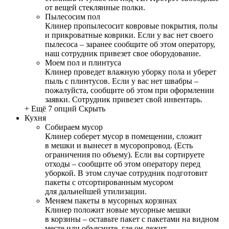
от вещей стеклянные полки.
Пылесосим пол
Клинер пропылесосит ковровые покрытия, полы
и прикроватные коврики. Если у вас нет своего
пылесоса – заранее сообщите об этом оператору,
наш сотрудник привезет свое оборудование.
Моем пол и плинтуса
Клинер проведет влажную уборку пола и уберет
пыль с плинтусов. Если у вас нет швабры –
пожалуйста, сообщите об этом при оформлении
заявки. Сотрудник привезет свой инвентарь.
+ Ещё 7 опций
Скрыть
Кухня
Собираем мусор
Клинер соберет мусор в помещении, сложит
в мешки и вынесет в мусоропровод. (Есть
ограничения по объему). Если вы сортируете
отходы – сообщите об этом оператору перед
уборкой. В этом случае сотрудник подготовит
пакеты с отсортированным мусором
для дальнейшей утилизации.
Меняем пакеты в мусорных корзинах
Клинер положит новые мусорные мешки
в корзины – оставьте пакет с пакетами на видном
месте или объясните, где он лежит.