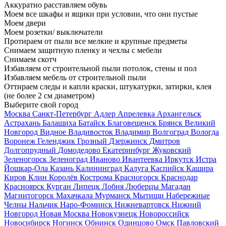
Аккуратно расставляем обувь
Моем все шкафы и ящики при условии, что они пустые
Моем двери
Моем розетки/ выключатели
Протираем от пыли все мелкие и крупные предметы
Снимаем защитную пленку и чехлы с мебели
Снимаем скотч
Избавляем от строительной пыли потолок, стены и пол
Избавляем мебель от строительной пыли
Оттираем следы и капли краски, штукатурки, затирки, клея
(не более 2 см диаметром)
Выберите свой город
Москва
Санкт-Петербург
Адлер
Апрелевка
Архангельск
Астрахань
Балашиха
Батайск
Благовещенск
Брянск
Великий
Новгород
Видное
Владивосток
Владимир
Волгоград
Вологда
Воронеж
Геленджик
Грозный
Дзержинск
Дмитров
Долгопрудный
Домодедово
Екатеринбург
Жуковский
Зеленогорск
Зеленоград
Иваново
Ивантеевка
Иркутск
Истра
Йошкар-Ола
Казань
Калининград
Калуга
Каспийск
Кашира
Киров
Клин
Королёв
Кострома
Красногорск
Краснодар
Красноярск
Курган
Липецк
Лобня
Люберцы
Магадан
Магнитогорск
Махачкала
Мурманск
Мытищи
Набережные
Челны
Нальчик
Наро-Фоминск
Нижневартовск
Нижний
Новгород
Новая Москва
Новокузнецк
Новороссийск
Новосибирск
Ногинск
Обнинск
Одинцово
Омск
Павловский