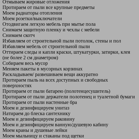
Отмываем жировые отложения
Протираем от пыли все крупные предметы
Моем радиаторы отопления
Моем розетки/выключатели
Отодвигаем легкую мебель при мытье пола
Снимаем защитную пленку и чехлы с мебели
Снимаем скотч
Избавляем от строительной пыли потолок, стены и пол
Избавляем мебель от строительной пыли
Оттираем следы и капли краски, штукатурки, затирки, клея
(не более 2 см диаметром)
Собираем весь мусор
Меняем пакеты в мусорных корзинах
Раскладываем/ развешиваем вещи аккуратно
Протираем пыль на всех доступных и свободных
поверхностях
Протираем от пыли батарею (полотенцесушитель)
Протираем от пыли держатели полотенец и туалетной бумаги
Протираем от пыли настенные бра
Моем и дезинфицируем унитаз
Натираем до блеска сантехнику
Моем и дезинфицируем раковину
Моем и дезинфицируем ванную/душевую кабину
Моем краны и душевые лейки
Моем мыльницу и стаканы под щетки