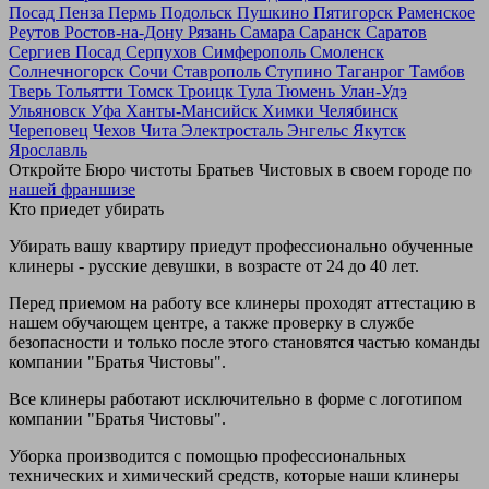
Посад
Пенза
Пермь
Подольск
Пушкино
Пятигорск
Раменское
Реутов
Ростов-на-Дону
Рязань
Самара
Саранск
Саратов
Сергиев Посад
Серпухов
Симферополь
Смоленск
Солнечногорск
Сочи
Ставрополь
Ступино
Таганрог
Тамбов
Тверь
Тольятти
Томск
Троицк
Тула
Тюмень
Улан-Удэ
Ульяновск
Уфа
Ханты-Мансийск
Химки
Челябинск
Череповец
Чехов
Чита
Электросталь
Энгельс
Якутск
Ярославль
Откройте Бюро чистоты Братьев Чистовых в своем городе по
нашей франшизе
Кто приедет убирать
Убирать вашу квартиру приедут профессионально обученные
клинеры - русские девушки, в возрасте от 24 до 40 лет.
Перед приемом на работу все клинеры проходят аттестацию в
нашем обучающем центре, а также проверку в службе
безопасности и только после этого становятся частью команды
компании "Братья Чистовы".
Все клинеры работают исключительно в форме с логотипом
компании "Братья Чистовы".
Уборка производится с помощью профессиональных
технических и химический средств, которые наши клинеры