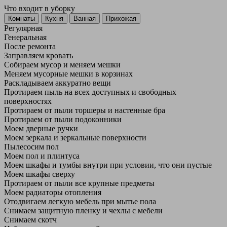
Что входит в уборку
Регу­лярная
Гене­ральная
После ремонта
Заправляем кровать
Собираем мусор и меняем мешки
Меняем мусорные мешки в корзинах
Раскладываем аккуратно вещи
Протираем пыль на всех доступных и свободных
поверхностях
Протираем от пыли торшеры и настенные бра
Протираем от пыли подоконники
Моем дверные ручки
Моем зеркала и зеркальные поверхности
Пылесосим пол
Моем пол и плинтуса
Моем шкафы и тумбы внутри при условии, что они пустые
Моем шкафы сверху
Протираем от пыли все крупные предметы
Моем радиаторы отопления
Отодвигаем легкую мебель при мытье пола
Снимаем защитную пленку и чехлы с мебели
Снимаем скотч