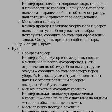
Клинер пропылесосит ковровые покрытия, полы
и прикроватные коврики. Если у вас нет своего
пылесоса – заранее сообщите об этом оператору,
наш сотрудник привезет свое оборудование.
Моем пол и плинтуса
Клинер проведет влажную уборку пола и уберет
пыль с плинтусов. Если у вас нет швабры –
пожалуйста, сообщите об этом при оформлении
заявки. Сотрудник привезет свой инвентарь.
+ Ещё 7 опций
Скрыть
Кухня
Собираем мусор
Клинер соберет мусор в помещении, сложит
в мешки и вынесет в мусоропровод. (Есть
ограничения по объему). Если вы сортируете
отходы – сообщите об этом оператору перед
уборкой. В этом случае сотрудник подготовит
пакеты с отсортированным мусором
для дальнейшей утилизации.
Меняем пакеты в мусорных корзинах
Клинер положит новые мусорные мешки
в корзины – оставьте пакет с пакетами на видном
месте или объясните, где он лежит.
Моем грязную посуду в раковине
Клинер вымоет посуду, которая уже лежит