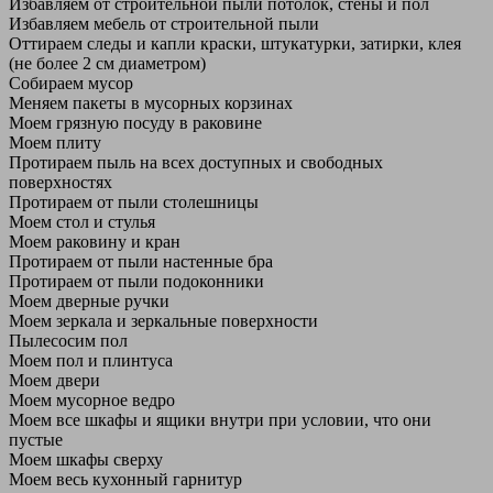
Избавляем от строительной пыли потолок, стены и пол
Избавляем мебель от строительной пыли
Оттираем следы и капли краски, штукатурки, затирки, клея
(не более 2 см диаметром)
Собираем мусор
Меняем пакеты в мусорных корзинах
Моем грязную посуду в раковине
Моем плиту
Протираем пыль на всех доступных и свободных
поверхностях
Протираем от пыли столешницы
Моем стол и стулья
Моем раковину и кран
Протираем от пыли настенные бра
Протираем от пыли подоконники
Моем дверные ручки
Моем зеркала и зеркальные поверхности
Пылесосим пол
Моем пол и плинтуса
Моем двери
Моем мусорное ведро
Моем все шкафы и ящики внутри при условии, что они
пустые
Моем шкафы сверху
Моем весь кухонный гарнитур