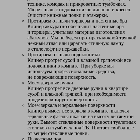
технике, комодах и прикроватных тумбочках.
Уберет пыль с подлокотников диванов и кресел.
Очистит книжные полки и этажерки.
Протираем от пыли торшеры и настенные бра
Клинер аккуратно обеспылит настенные бра
и торшеры, учитывая материал изготовления
абажуров. Мы не будем протирать мокрой тряпкой
нежный атлас или царапать стильную лампу
в стиле лофт из нержавейки.
Протираем от пыли подоконники
Клинер протрет сухой и влажной тряпочкой все
подоконники в комнате. При уборке мы
используем профессиональные средства,
не повреждающие поверхность.
Моем дверные ручки
Клинер протрет все дверные ручки в квартире
сухой и влажной тряпкой, при необходимости
продезинфицирует поверхность.
Моем зеркала и зеркальные поверхности
Клинер вымоет все зеркала в комнате, включая
зеркальные фасады шкафов на высоту вытянутой
руки. Вымоет стеклянные поверхности туалетных
столиков и тумбочек под ТВ. Протрет свободные
от вещей стеклянные полки.
Пылесосим пол