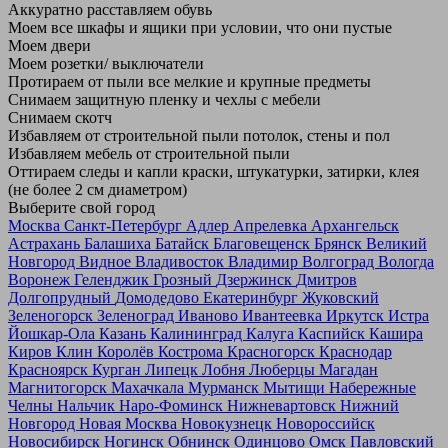
Аккуратно расставляем обувь
Моем все шкафы и ящики при условии, что они пустые
Моем двери
Моем розетки/ выключатели
Протираем от пыли все мелкие и крупные предметы
Снимаем защитную пленку и чехлы с мебели
Снимаем скотч
Избавляем от строительной пыли потолок, стены и пол
Избавляем мебель от строительной пыли
Оттираем следы и капли краски, штукатурки, затирки, клея
(не более 2 см диаметром)
Выберите свой город
Москва
Санкт-Петербург
Адлер
Апрелевка
Архангельск
Астрахань
Балашиха
Батайск
Благовещенск
Брянск
Великий
Новгород
Видное
Владивосток
Владимир
Волгоград
Вологда
Воронеж
Геленджик
Грозный
Дзержинск
Дмитров
Долгопрудный
Домодедово
Екатеринбург
Жуковский
Зеленогорск
Зеленоград
Иваново
Ивантеевка
Иркутск
Истра
Йошкар-Ола
Казань
Калининград
Калуга
Каспийск
Кашира
Киров
Клин
Королёв
Кострома
Красногорск
Краснодар
Красноярск
Курган
Липецк
Лобня
Люберцы
Магадан
Магнитогорск
Махачкала
Мурманск
Мытищи
Набережные
Челны
Нальчик
Наро-Фоминск
Нижневартовск
Нижний
Новгород
Новая Москва
Новокузнецк
Новороссийск
Новосибирск
Ногинск
Обнинск
Одинцово
Омск
Павловский