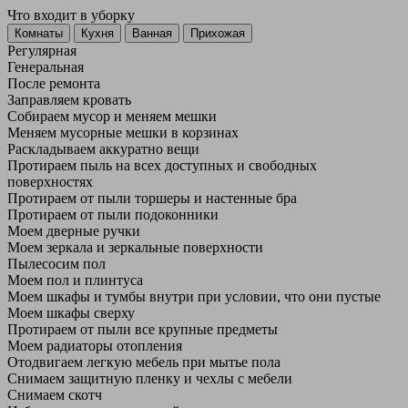
Что входит в уборку
Регу­лярная
Гене­ральная
После ремонта
Заправляем кровать
Собираем мусор и меняем мешки
Меняем мусорные мешки в корзинах
Раскладываем аккуратно вещи
Протираем пыль на всех доступных и свободных
поверхностях
Протираем от пыли торшеры и настенные бра
Протираем от пыли подоконники
Моем дверные ручки
Моем зеркала и зеркальные поверхности
Пылесосим пол
Моем пол и плинтуса
Моем шкафы и тумбы внутри при условии, что они пустые
Моем шкафы сверху
Протираем от пыли все крупные предметы
Моем радиаторы отопления
Отодвигаем легкую мебель при мытье пола
Снимаем защитную пленку и чехлы с мебели
Снимаем скотч