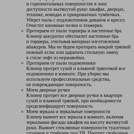
и горизонтальных поверхностях в зоне
доступности вытянутой руки: шкафах, дверцах,
технике, комодах и прикроватных тумбочках.
Уберет пыль с подлокотников диванов и кресел.
Очистит книжные полки и этажерки.
Протираем от пыли торшеры и настенные бра
Клинер аккуратно обеспылит настенные бра
и торшеры, учитывая материал изготовления
абажуров. Мы не будем протирать мокрой тряпкой
нежный атлас или царапать стильную лампу
в стиле лофт из нержавейки.
Протираем от пыли подоконники
Клинер протрет сухой и влажной тряпочкой все
подоконники в комнате. При уборке мы
используем профессиональные средства,
не повреждающие поверхность.
Моем дверные ручки
Клинер протрет все дверные ручки в квартире
сухой и влажной тряпкой, при необходимости
продезинфицирует поверхность.
Моем зеркала и зеркальные поверхности
Клинер вымоет все зеркала в комнате, включая
зеркальные фасады шкафов на высоту вытянутой
руки. Вымоет стеклянные поверхности туалетных
столиков и тумбочек под ТВ. Протрет свободные