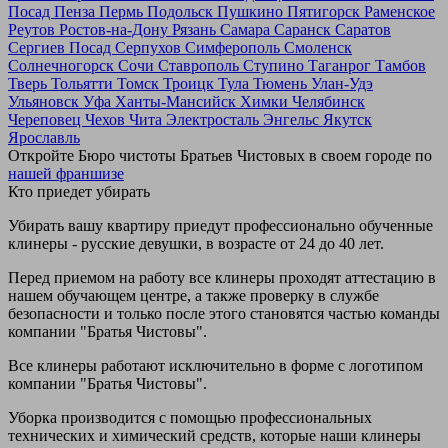
Посад
Пенза
Пермь
Подольск
Пушкино
Пятигорск
Раменское
Реутов
Ростов-на-Дону
Рязань
Самара
Саранск
Саратов
Сергиев Посад
Серпухов
Симферополь
Смоленск
Солнечногорск
Сочи
Ставрополь
Ступино
Таганрог
Тамбов
Тверь
Тольятти
Томск
Троицк
Тула
Тюмень
Улан-Удэ
Ульяновск
Уфа
Ханты-Мансийск
Химки
Челябинск
Череповец
Чехов
Чита
Электросталь
Энгельс
Якутск
Ярославль
Откройте Бюро чистоты Братьев Чистовых в своем городе по
нашей франшизе
Кто приедет убирать
Убирать вашу квартиру приедут профессионально обученные
клинеры - русские девушки, в возрасте от 24 до 40 лет.
Перед приемом на работу все клинеры проходят аттестацию в
нашем обучающем центре, а также проверку в службе
безопасности и только после этого становятся частью команды
компании "Братья Чистовы".
Все клинеры работают исключительно в форме с логотипом
компании "Братья Чистовы".
Уборка производится с помощью профессиональных
технических и химический средств, которые наши клинеры