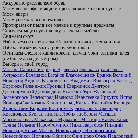
Аккуратно расставляем обувь
Моем все шкафы и ящики при условии, что они пустые
Моем двери
Моем розетки/ выключатели
Протираем от пыли все мелкие и крупные предметы
Снимаем защитную пленку и чехлы с мебели
Снимаем скотч
Избавляем от строительной пыли потолок, стены и пол
Избавляем мебель от строительной пыли
Оттираем следы и капли краски, штукатурки, затирки, клея
(не более 2 см диаметром)
Выберите свой город
Москва
Санкт-Петербург
Адлер
Апрелевка
Архангельск
Астрахань
Балашиха
Батайск
Благовещенск
Брянск
Великий
Новгород
Видное
Владивосток
Владимир
Волгоград
Вологда
Воронеж
Геленджик
Грозный
Дзержинск
Дмитров
Долгопрудный
Домодедово
Екатеринбург
Жуковский
Зеленогорск
Зеленоград
Иваново
Ивантеевка
Иркутск
Истра
Йошкар-Ола
Казань
Калининград
Калуга
Каспийск
Кашира
Киров
Клин
Королёв
Кострома
Красногорск
Краснодар
Красноярск
Курган
Липецк
Лобня
Люберцы
Магадан
Магнитогорск
Махачкала
Мурманск
Мытищи
Набережные
Челны
Нальчик
Наро-Фоминск
Нижневартовск
Нижний
Новгород
Новая Москва
Новокузнецк
Новороссийск
Новосибирск
Ногинск
Обнинск
Одинцово
Омск
Павловский