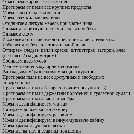
Отмываем жировые отложения
Протираем от пыли все крупные предметы
Моем радиаторы отопления
Моем розетки/выключатели
Отодвигаем легкую мебель при мытье пола
Снимаем защитную пленку и чехлы с мебели
Снимаем скотч
Избавляем от строительной пыли потолок, стены и пол
Избавляем мебель от строительной пыли
Оттираем следы и капли краски, штукатурки, затирки, клея
(не более 2 см диаметром)
Собираем весь мусор
Меняем пакеты в мусорных корзинах
Раскладываем/ развешиваем вещи аккуратно
Протираем пыль на всех доступных и свободных
поверхностях
Протираем от пыли батарею (полотенцесушитель)
Протираем от пыли держатели полотенец и туалетной бумаги
Протираем от пыли настенные бра
Моем и дезинфицируем унитаз
Натираем до блеска сантехнику
Моем и дезинфицируем раковину
Моем и дезинфицируем ванную/душевую кабину
Моем краны и душевые лейки
Моем мыльницу и стаканы под щетки