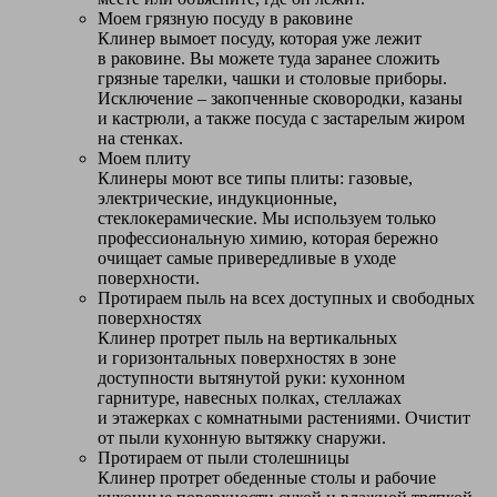
Моем грязную посуду в раковине
Клинер вымоет посуду, которая уже лежит
в раковине. Вы можете туда заранее сложить
грязные тарелки, чашки и столовые приборы.
Исключение – закопченные сковородки, казаны
и кастрюли, а также посуда с застарелым жиром
на стенках.
Моем плиту
Клинеры моют все типы плиты: газовые,
электрические, индукционные,
стеклокерамические. Мы используем только
профессиональную химию, которая бережно
очищает самые привередливые в уходе
поверхности.
Протираем пыль на всех доступных и свободных
поверхностях
Клинер протрет пыль на вертикальных
и горизонтальных поверхностях в зоне
доступности вытянутой руки: кухонном
гарнитуре, навесных полках, стеллажах
и этажерках с комнатными растениями. Очистит
от пыли кухонную вытяжку снаружи.
Протираем от пыли столешницы
Клинер протрет обеденные столы и рабочие