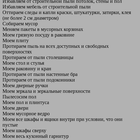
Избавляем от строительной пыли потолок, стены и пол
Избавляем мебель от строительной пыли
Оттираем следы и капли краски, штукатурки, затирки, клея
(не более 2 см диаметром)
Собираем мусор
Меняем пакеты в мусорных корзинах
Моем грязную посуду в раковине
Моем плиту
Протираем пыль на всех доступных и свободных
поверхностях
Протираем от пыли столешницы
Моем стол и стулья
Моем раковину и кран
Протираем от пыли настенные бра
Протираем от пыли подоконники
Моем дверные ручки
Моем зеркала и зеркальные поверхности
Пылесосим пол
Моем пол и плинтуса
Моем двери
Моем мусорное ведро
Моем все шкафы и ящики внутри при условии, что они
пустые
Моем шкафы сверху
Моем весь кухонный гарнитур