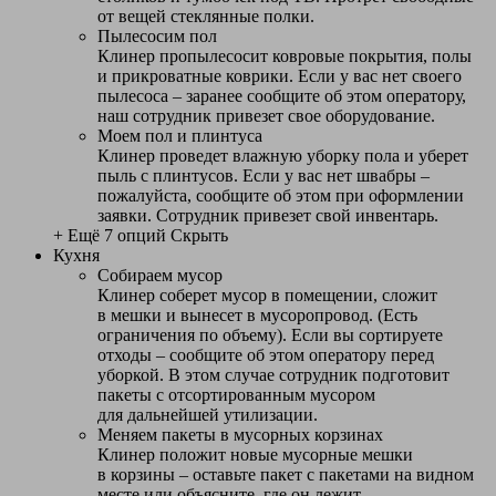
от вещей стеклянные полки.
Пылесосим пол
Клинер пропылесосит ковровые покрытия, полы
и прикроватные коврики. Если у вас нет своего
пылесоса – заранее сообщите об этом оператору,
наш сотрудник привезет свое оборудование.
Моем пол и плинтуса
Клинер проведет влажную уборку пола и уберет
пыль с плинтусов. Если у вас нет швабры –
пожалуйста, сообщите об этом при оформлении
заявки. Сотрудник привезет свой инвентарь.
+ Ещё 7 опций
Скрыть
Кухня
Собираем мусор
Клинер соберет мусор в помещении, сложит
в мешки и вынесет в мусоропровод. (Есть
ограничения по объему). Если вы сортируете
отходы – сообщите об этом оператору перед
уборкой. В этом случае сотрудник подготовит
пакеты с отсортированным мусором
для дальнейшей утилизации.
Меняем пакеты в мусорных корзинах
Клинер положит новые мусорные мешки
в корзины – оставьте пакет с пакетами на видном
месте или объясните, где он лежит.