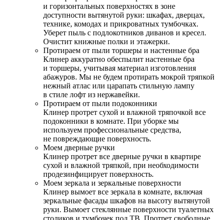
и горизонтальных поверхностях в зоне
доступности вытянутой руки: шкафах, дверцах,
технике, комодах и прикроватных тумбочках.
Уберет пыль с подлокотников диванов и кресел.
Очистит книжные полки и этажерки.
Протираем от пыли торшеры и настенные бра
Клинер аккуратно обеспылит настенные бра
и торшеры, учитывая материал изготовления
абажуров. Мы не будем протирать мокрой тряпкой
нежный атлас или царапать стильную лампу
в стиле лофт из нержавейки.
Протираем от пыли подоконники
Клинер протрет сухой и влажной тряпочкой все
подоконники в комнате. При уборке мы
используем профессиональные средства,
не повреждающие поверхность.
Моем дверные ручки
Клинер протрет все дверные ручки в квартире
сухой и влажной тряпкой, при необходимости
продезинфицирует поверхность.
Моем зеркала и зеркальные поверхности
Клинер вымоет все зеркала в комнате, включая
зеркальные фасады шкафов на высоту вытянутой
руки. Вымоет стеклянные поверхности туалетных
столиков и тумбочек под ТВ. Протрет свободные