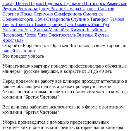
Посад
Пенза
Пермь
Подольск
Пушкино
Пятигорск
Раменское
Реутов
Ростов-на-Дону
Рязань
Самара
Саранск
Саратов
Сергиев Посад
Серпухов
Симферополь
Смоленск
Солнечногорск
Сочи
Ставрополь
Ступино
Таганрог
Тамбов
Тверь
Тольятти
Томск
Троицк
Тула
Тюмень
Улан-Удэ
Ульяновск
Уфа
Ханты-Мансийск
Химки
Челябинск
Череповец
Чехов
Чита
Электросталь
Энгельс
Якутск
Ярославль
Откройте Бюро чистоты Братьев Чистовых в своем городе по
нашей франшизе
Кто приедет убирать
Убирать вашу квартиру приедут профессионально обученные
клинеры - русские девушки, в возрасте от 24 до 40 лет.
Перед приемом на работу все клинеры проходят аттестацию в
нашем обучающем центре, а также проверку в службе
безопасности и только после этого становятся частью команды
компании "Братья Чистовы".
Все клинеры работают исключительно в форме с логотипом
компании "Братья Чистовы".
Уборка производится с помощью профессиональных
технических и химический средств, которые наши клинеры