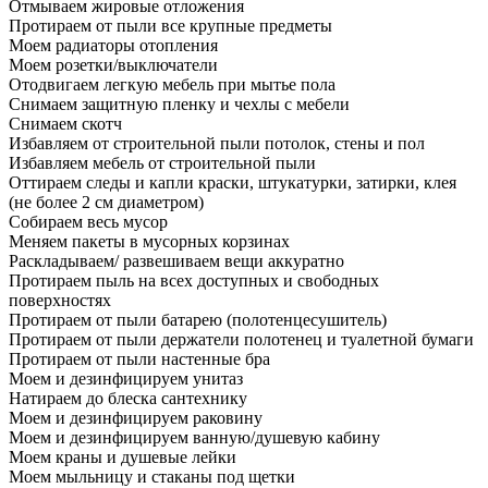
Отмываем жировые отложения
Протираем от пыли все крупные предметы
Моем радиаторы отопления
Моем розетки/выключатели
Отодвигаем легкую мебель при мытье пола
Снимаем защитную пленку и чехлы с мебели
Снимаем скотч
Избавляем от строительной пыли потолок, стены и пол
Избавляем мебель от строительной пыли
Оттираем следы и капли краски, штукатурки, затирки, клея
(не более 2 см диаметром)
Собираем весь мусор
Меняем пакеты в мусорных корзинах
Раскладываем/ развешиваем вещи аккуратно
Протираем пыль на всех доступных и свободных
поверхностях
Протираем от пыли батарею (полотенцесушитель)
Протираем от пыли держатели полотенец и туалетной бумаги
Протираем от пыли настенные бра
Моем и дезинфицируем унитаз
Натираем до блеска сантехнику
Моем и дезинфицируем раковину
Моем и дезинфицируем ванную/душевую кабину
Моем краны и душевые лейки
Моем мыльницу и стаканы под щетки