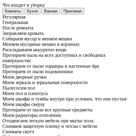
Что входит в уборку
Регу­лярная
Гене­ральная
После ремонта
Заправляем кровать
Собираем мусор и меняем мешки
Меняем мусорные мешки в корзинах
Раскладываем аккуратно вещи
Протираем пыль на всех доступных и свободных
поверхностях
Протираем от пыли торшеры и настенные бра
Протираем от пыли подоконники
Моем дверные ручки
Моем зеркала и зеркальные поверхности
Пылесосим пол
Моем пол и плинтуса
Моем шкафы и тумбы внутри при условии, что они пустые
Моем шкафы сверху
Протираем от пыли все крупные предметы
Моем радиаторы отопления
Отодвигаем легкую мебель при мытье пола
Снимаем защитную пленку и чехлы с мебели
Снимаем скотч