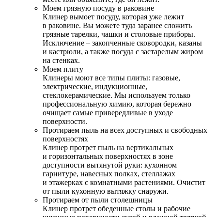
Моем грязную посуду в раковине
Клинер вымоет посуду, которая уже лежит
в раковине. Вы можете туда заранее сложить
грязные тарелки, чашки и столовые приборы.
Исключение – закопченные сковородки, казаны
и кастрюли, а также посуда с застарелым жиром
на стенках.
Моем плиту
Клинеры моют все типы плиты: газовые,
электрические, индукционные,
стеклокерамические. Мы используем только
профессиональную химию, которая бережно
очищает самые привередливые в уходе
поверхности.
Протираем пыль на всех доступных и свободных
поверхностях
Клинер протрет пыль на вертикальных
и горизонтальных поверхностях в зоне
доступности вытянутой руки: кухонном
гарнитуре, навесных полках, стеллажах
и этажерках с комнатными растениями. Очистит
от пыли кухонную вытяжку снаружи.
Протираем от пыли столешницы
Клинер протрет обеденные столы и рабочие