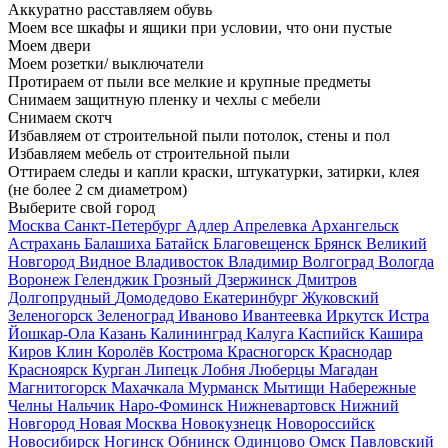
Аккуратно расставляем обувь
Моем все шкафы и ящики при условии, что они пустые
Моем двери
Моем розетки/ выключатели
Протираем от пыли все мелкие и крупные предметы
Снимаем защитную пленку и чехлы с мебели
Снимаем скотч
Избавляем от строительной пыли потолок, стены и пол
Избавляем мебель от строительной пыли
Оттираем следы и капли краски, штукатурки, затирки, клея
(не более 2 см диаметром)
Выберите свой город
Москва
Санкт-Петербург
Адлер
Апрелевка
Архангельск
Астрахань
Балашиха
Батайск
Благовещенск
Брянск
Великий
Новгород
Видное
Владивосток
Владимир
Волгоград
Вологда
Воронеж
Геленджик
Грозный
Дзержинск
Дмитров
Долгопрудный
Домодедово
Екатеринбург
Жуковский
Зеленогорск
Зеленоград
Иваново
Ивантеевка
Иркутск
Истра
Йошкар-Ола
Казань
Калининград
Калуга
Каспийск
Кашира
Киров
Клин
Королёв
Кострома
Красногорск
Краснодар
Красноярск
Курган
Липецк
Лобня
Люберцы
Магадан
Магнитогорск
Махачкала
Мурманск
Мытищи
Набережные
Челны
Нальчик
Наро-Фоминск
Нижневартовск
Нижний
Новгород
Новая Москва
Новокузнецк
Новороссийск
Новосибирск
Ногинск
Обнинск
Одинцово
Омск
Павловский