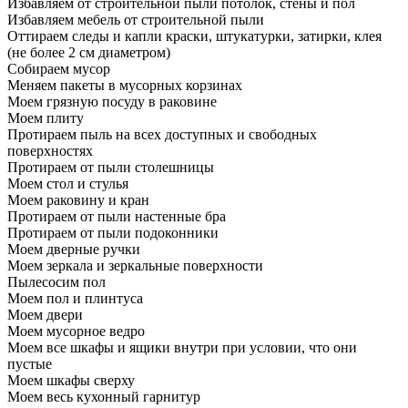
Избавляем от строительной пыли потолок, стены и пол
Избавляем мебель от строительной пыли
Оттираем следы и капли краски, штукатурки, затирки, клея
(не более 2 см диаметром)
Собираем мусор
Меняем пакеты в мусорных корзинах
Моем грязную посуду в раковине
Моем плиту
Протираем пыль на всех доступных и свободных
поверхностях
Протираем от пыли столешницы
Моем стол и стулья
Моем раковину и кран
Протираем от пыли настенные бра
Протираем от пыли подоконники
Моем дверные ручки
Моем зеркала и зеркальные поверхности
Пылесосим пол
Моем пол и плинтуса
Моем двери
Моем мусорное ведро
Моем все шкафы и ящики внутри при условии, что они
пустые
Моем шкафы сверху
Моем весь кухонный гарнитур