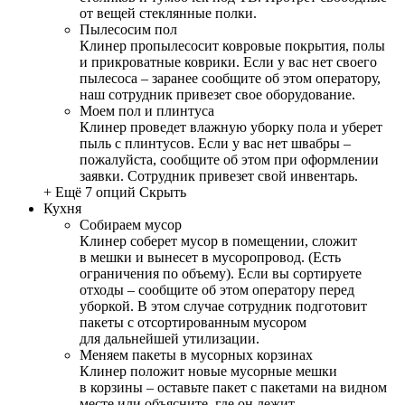
от вещей стеклянные полки.
Пылесосим пол
Клинер пропылесосит ковровые покрытия, полы
и прикроватные коврики. Если у вас нет своего
пылесоса – заранее сообщите об этом оператору,
наш сотрудник привезет свое оборудование.
Моем пол и плинтуса
Клинер проведет влажную уборку пола и уберет
пыль с плинтусов. Если у вас нет швабры –
пожалуйста, сообщите об этом при оформлении
заявки. Сотрудник привезет свой инвентарь.
+ Ещё 7 опций
Скрыть
Кухня
Собираем мусор
Клинер соберет мусор в помещении, сложит
в мешки и вынесет в мусоропровод. (Есть
ограничения по объему). Если вы сортируете
отходы – сообщите об этом оператору перед
уборкой. В этом случае сотрудник подготовит
пакеты с отсортированным мусором
для дальнейшей утилизации.
Меняем пакеты в мусорных корзинах
Клинер положит новые мусорные мешки
в корзины – оставьте пакет с пакетами на видном
месте или объясните, где он лежит.