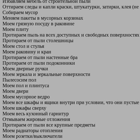
Избавляем мебель от строительной пыли
Оттираем следы и капли краски, штукатурки, затирки, клея (не
Собираем мусор
Меняем пакеты в мусорных корзинах
Моем грязную посуду в раковине
Моем плиту
Протираем пыль на всех доступных и свободных поверхностях
Протираем от пыли столешницы
Моем стол и стулья
Моем раковину и кран
Протираем от пыли настенные бра
Протираем от пыли подоконники
Моем дверные ручки
Моем зеркала и зеркальные поверхности
Пылесосим пол
Моем пол и плинтуса
Моем двери
Моем мусорное ведро
Моем все шкафы и ящики внутри при условии, что они пустые
Моем шкафы сверху
Моем весь кухонный гарнитур
Отмываем жировые отложения
Протираем от пыли все крупные предметы
Моем радиаторы отопления
Моем розетки/выключатели