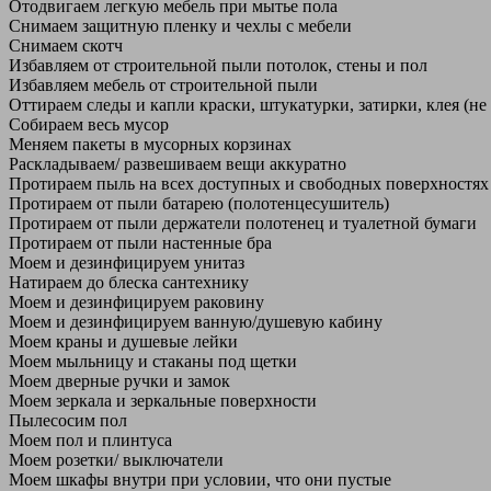
Отодвигаем легкую мебель при мытье пола
Снимаем защитную пленку и чехлы с мебели
Снимаем скотч
Избавляем от строительной пыли потолок, стены и пол
Избавляем мебель от строительной пыли
Оттираем следы и капли краски, штукатурки, затирки, клея (не
Собираем весь мусор
Меняем пакеты в мусорных корзинах
Раскладываем/ развешиваем вещи аккуратно
Протираем пыль на всех доступных и свободных поверхностях
Протираем от пыли батарею (полотенцесушитель)
Протираем от пыли держатели полотенец и туалетной бумаги
Протираем от пыли настенные бра
Моем и дезинфицируем унитаз
Натираем до блеска сантехнику
Моем и дезинфицируем раковину
Моем и дезинфицируем ванную/душевую кабину
Моем краны и душевые лейки
Моем мыльницу и стаканы под щетки
Моем дверные ручки и замок
Моем зеркала и зеркальные поверхности
Пылесосим пол
Моем пол и плинтуса
Моем розетки/ выключатели
Моем шкафы внутри при условии, что они пустые