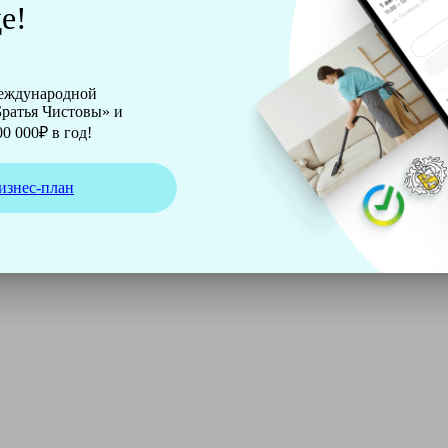
е!
международной
ратья Чистовы» и
0 000₽ в год!
изнес-план
ирмы Soteco, а также утюг, ведро, парогенератор, аппарат д