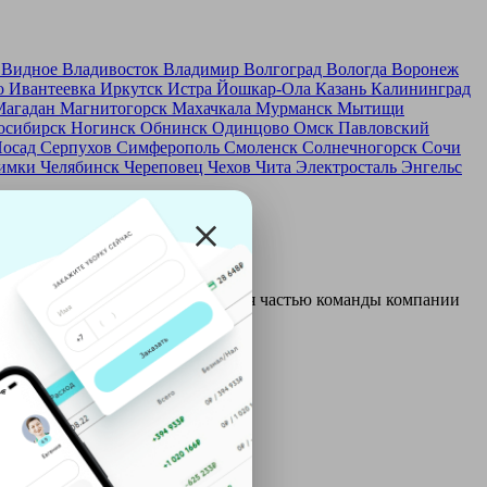
д
Видное
Владивосток
Владимир
Волгоград
Вологда
Воронеж
о
Ивантеевка
Иркутск
Истра
Йошкар-Ола
Казань
Калининград
Магадан
Магнитогорск
Махачкала
Мурманск
Мытищи
осибирск
Ногинск
Обнинск
Одинцово
Омск
Павловский
Посад
Серпухов
Симферополь
Смоленск
Солнечногорск
Сочи
имки
Челябинск
Череповец
Чехов
Чита
Электросталь
Энгельс
и и только после этого становятся частью команды компании
ой: