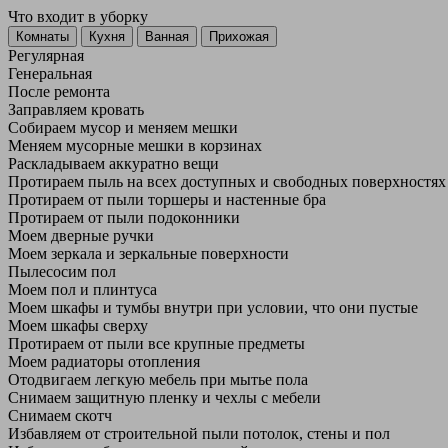
Что входит в уборку
Регу­лярная
Гене­ральная
После ремонта
Заправляем кровать
Собираем мусор и меняем мешки
Меняем мусорные мешки в корзинах
Раскладываем аккуратно вещи
Протираем пыль на всех доступных и свободных поверхностях
Протираем от пыли торшеры и настенные бра
Протираем от пыли подоконники
Моем дверные ручки
Моем зеркала и зеркальные поверхности
Пылесосим пол
Моем пол и плинтуса
Моем шкафы и тумбы внутри при условии, что они пустые
Моем шкафы сверху
Протираем от пыли все крупные предметы
Моем радиаторы отопления
Отодвигаем легкую мебель при мытье пола
Снимаем защитную пленку и чехлы с мебели
Снимаем скотч
Избавляем от строительной пыли потолок, стены и пол