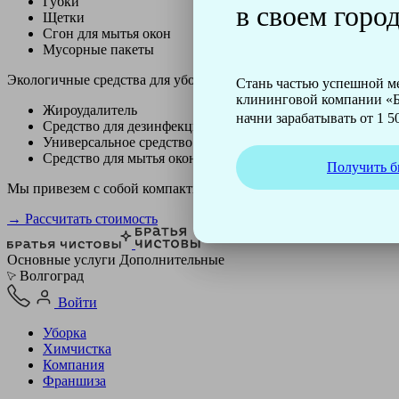
Губки
в своем город
Щетки
Сгон для мытья окон
Мусорные пакеты
Экологичные средства для уборки немецкой марки Kiehl:
Стань частью успешной 
клининговой компании «Б
Жироудалитель
начни зарабатывать от 1 50
Средство для дезинфекции
Универсальное средство
Средство для мытья окон
Получить б
Мы привезем с собой компактный профессиональный пылесос ф
→ Рассчитать стоимость
Основные услуги
Дополнительные
Волгоград
Войти
Уборка
Химчистка
Компания
Франшиза