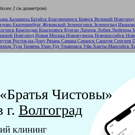
 более 2 см диаметром)
хань
Балашиха
Батайск
Благовещенск
Брянск
Великий Новгоро
едово
Екатеринбург
Жуковский
Зеленогорск
Зеленоград
Иванов
ногорск
Краснодар
Красноярск
Курган
Липецк
Лобня
Люберцы
ижний Новгород
Новая Москва
Новокузнецк
Новороссийск
Нов
еутов
Ростов-на-Дону
Рязань
Самара
Саранск
Саратов
Сергиев 
роицк
Тула
Тюмень
Улан-Удэ
Ульяновск
Уфа
Ханты-Мансийск
Х
ашей франшизе
еры - русские девушки, в возрасте от 24 до 40 лет.
ашем обучающем центре, а также проверку в службе безопасност
 «Братья Чистовы»
мпании "Братья Чистовы".
в г.
Волгоград
х и химический средств, которые наши клинеры привозят с соб
ий клининг