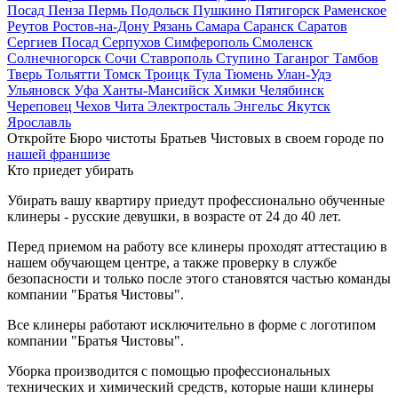
Посад
Пенза
Пермь
Подольск
Пушкино
Пятигорск
Раменское
Реутов
Ростов-на-Дону
Рязань
Самара
Саранск
Саратов
Сергиев Посад
Серпухов
Симферополь
Смоленск
Солнечногорск
Сочи
Ставрополь
Ступино
Таганрог
Тамбов
Тверь
Тольятти
Томск
Троицк
Тула
Тюмень
Улан-Удэ
Ульяновск
Уфа
Ханты-Мансийск
Химки
Челябинск
Череповец
Чехов
Чита
Электросталь
Энгельс
Якутск
Ярославль
Откройте Бюро чистоты Братьев Чистовых в своем городе по
нашей франшизе
Кто приедет убирать
Убирать вашу квартиру приедут профессионально обученные
клинеры - русские девушки, в возрасте от 24 до 40 лет.
Перед приемом на работу все клинеры проходят аттестацию в
нашем обучающем центре, а также проверку в службе
безопасности и только после этого становятся частью команды
компании "Братья Чистовы".
Все клинеры работают исключительно в форме с логотипом
компании "Братья Чистовы".
Уборка производится с помощью профессиональных
технических и химический средств, которые наши клинеры