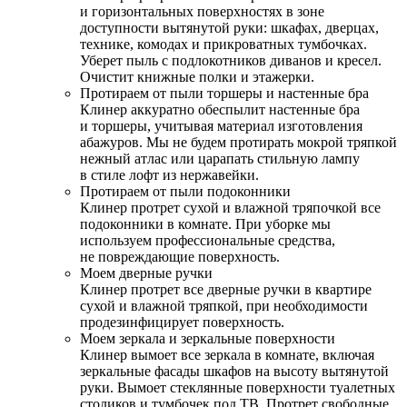
и горизонтальных поверхностях в зоне
доступности вытянутой руки: шкафах, дверцах,
технике, комодах и прикроватных тумбочках.
Уберет пыль с подлокотников диванов и кресел.
Очистит книжные полки и этажерки.
Протираем от пыли торшеры и настенные бра
Клинер аккуратно обеспылит настенные бра
и торшеры, учитывая материал изготовления
абажуров. Мы не будем протирать мокрой тряпкой
нежный атлас или царапать стильную лампу
в стиле лофт из нержавейки.
Протираем от пыли подоконники
Клинер протрет сухой и влажной тряпочкой все
подоконники в комнате. При уборке мы
используем профессиональные средства,
не повреждающие поверхность.
Моем дверные ручки
Клинер протрет все дверные ручки в квартире
сухой и влажной тряпкой, при необходимости
продезинфицирует поверхность.
Моем зеркала и зеркальные поверхности
Клинер вымоет все зеркала в комнате, включая
зеркальные фасады шкафов на высоту вытянутой
руки. Вымоет стеклянные поверхности туалетных
столиков и тумбочек под ТВ. Протрет свободные