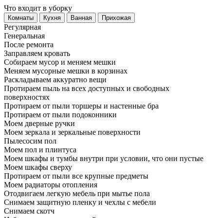
Что входит в уборку
Регу­лярная
Гене­ральная
После ремонта
Заправляем кровать
Собираем мусор и меняем мешки
Меняем мусорные мешки в корзинах
Раскладываем аккуратно вещи
Протираем пыль на всех доступных и свободных
поверхностях
Протираем от пыли торшеры и настенные бра
Протираем от пыли подоконники
Моем дверные ручки
Моем зеркала и зеркальные поверхности
Пылесосим пол
Моем пол и плинтуса
Моем шкафы и тумбы внутри при условии, что они пустые
Моем шкафы сверху
Протираем от пыли все крупные предметы
Моем радиаторы отопления
Отодвигаем легкую мебель при мытье пола
Снимаем защитную пленку и чехлы с мебели
Снимаем скотч