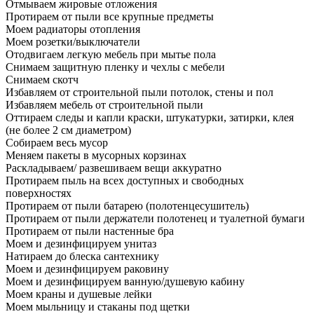
Отмываем жировые отложения
Протираем от пыли все крупные предметы
Моем радиаторы отопления
Моем розетки/выключатели
Отодвигаем легкую мебель при мытье пола
Снимаем защитную пленку и чехлы с мебели
Снимаем скотч
Избавляем от строительной пыли потолок, стены и пол
Избавляем мебель от строительной пыли
Оттираем следы и капли краски, штукатурки, затирки, клея
(не более 2 см диаметром)
Собираем весь мусор
Меняем пакеты в мусорных корзинах
Раскладываем/ развешиваем вещи аккуратно
Протираем пыль на всех доступных и свободных
поверхностях
Протираем от пыли батарею (полотенцесушитель)
Протираем от пыли держатели полотенец и туалетной бумаги
Протираем от пыли настенные бра
Моем и дезинфицируем унитаз
Натираем до блеска сантехнику
Моем и дезинфицируем раковину
Моем и дезинфицируем ванную/душевую кабину
Моем краны и душевые лейки
Моем мыльницу и стаканы под щетки