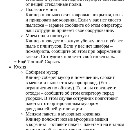
от вещей стеклянные полки.
Пылесосим пол
Клинер пропылесосит ковровые покрытия, полы
и прикроватные коврики. Если у вас нет своего
пылесоса – заранее сообщите об этом оператору,
наш сотрудник привезет свое оборудование.
Моем пол и плинтуса
Клинер проведет влажную уборку пола и уберет
пыль с плинтусов. Если у вас нет швабры –
пожалуйста, сообщите об этом при оформлении
заявки. Сотрудник привезет свой инвентарь.
+ Ещё 7 опций
Скрыть
Кухня
Собираем мусор
Клинер соберет мусор в помещении, сложит
в мешки и вынесет в мусоропровод. (Есть
ограничения по объему). Если вы сортируете
отходы – сообщите об этом оператору перед
уборкой. В этом случае сотрудник подготовит
пакеты с отсортированным мусором
для дальнейшей утилизации.
Меняем пакеты в мусорных корзинах
Клинер положит новые мусорные мешки
в корзины – оставьте пакет с пакетами на видном
месте или объясните, где он лежит.