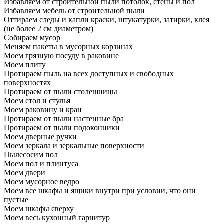
Избавляем от строительной пыли потолок, стены и пол
Избавляем мебель от строительной пыли
Оттираем следы и капли краски, штукатурки, затирки, клея
(не более 2 см диаметром)
Собираем мусор
Меняем пакеты в мусорных корзинах
Моем грязную посуду в раковине
Моем плиту
Протираем пыль на всех доступных и свободных
поверхностях
Протираем от пыли столешницы
Моем стол и стулья
Моем раковину и кран
Протираем от пыли настенные бра
Протираем от пыли подоконники
Моем дверные ручки
Моем зеркала и зеркальные поверхности
Пылесосим пол
Моем пол и плинтуса
Моем двери
Моем мусорное ведро
Моем все шкафы и ящики внутри при условии, что они
пустые
Моем шкафы сверху
Моем весь кухонный гарнитур