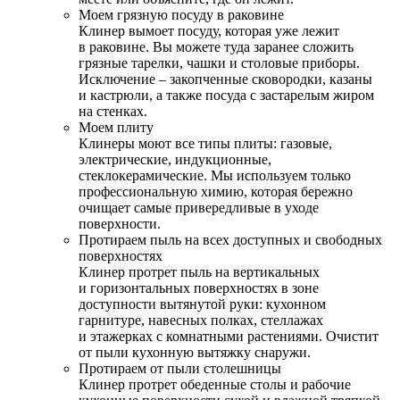
Моем грязную посуду в раковине
Клинер вымоет посуду, которая уже лежит
в раковине. Вы можете туда заранее сложить
грязные тарелки, чашки и столовые приборы.
Исключение – закопченные сковородки, казаны
и кастрюли, а также посуда с застарелым жиром
на стенках.
Моем плиту
Клинеры моют все типы плиты: газовые,
электрические, индукционные,
стеклокерамические. Мы используем только
профессиональную химию, которая бережно
очищает самые привередливые в уходе
поверхности.
Протираем пыль на всех доступных и свободных
поверхностях
Клинер протрет пыль на вертикальных
и горизонтальных поверхностях в зоне
доступности вытянутой руки: кухонном
гарнитуре, навесных полках, стеллажах
и этажерках с комнатными растениями. Очистит
от пыли кухонную вытяжку снаружи.
Протираем от пыли столешницы
Клинер протрет обеденные столы и рабочие