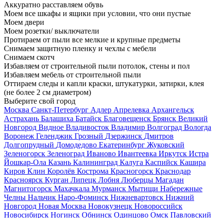
Аккуратно расставляем обувь
Моем все шкафы и ящики при условии, что они пустые
Моем двери
Моем розетки/ выключатели
Протираем от пыли все мелкие и крупные предметы
Снимаем защитную пленку и чехлы с мебели
Снимаем скотч
Избавляем от строительной пыли потолок, стены и пол
Избавляем мебель от строительной пыли
Оттираем следы и капли краски, штукатурки, затирки, клея
(не более 2 см диаметром)
Выберите свой город
Москва
Санкт-Петербург
Адлер
Апрелевка
Архангельск
Астрахань
Балашиха
Батайск
Благовещенск
Брянск
Великий
Новгород
Видное
Владивосток
Владимир
Волгоград
Вологда
Воронеж
Геленджик
Грозный
Дзержинск
Дмитров
Долгопрудный
Домодедово
Екатеринбург
Жуковский
Зеленогорск
Зеленоград
Иваново
Ивантеевка
Иркутск
Истра
Йошкар-Ола
Казань
Калининград
Калуга
Каспийск
Кашира
Киров
Клин
Королёв
Кострома
Красногорск
Краснодар
Красноярск
Курган
Липецк
Лобня
Люберцы
Магадан
Магнитогорск
Махачкала
Мурманск
Мытищи
Набережные
Челны
Нальчик
Наро-Фоминск
Нижневартовск
Нижний
Новгород
Новая Москва
Новокузнецк
Новороссийск
Новосибирск
Ногинск
Обнинск
Одинцово
Омск
Павловский