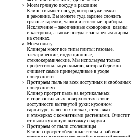
Моем грязную посуду в раковине
Клинер вымоет посуду, которая уже лежит
в раковине. Вы можете туда заранее сложить
грязные тарелки, чашки и столовые приборы.
Исключение – закопченные сковородки, казаны
и кастрюли, а также посуда с застарелым жиром
на стенках.
Моем плиту
Клинеры моют все типы плиты: газовые,
электрические, индукционные,
стеклокерамические. Мы используем только
профессиональную химию, которая бережно
очищает самые привередливые в уходе
поверхности.
Протираем пыль на всех доступных и свободных
поверхностях
Клинер протрет пыль на вертикальных
и горизонтальных поверхностях в зоне
доступности вытянутой руки: кухонном
гарнитуре, навесных полках, стеллажах
и этажерках с комнатными растениями. Очистит
от пыли кухонную вытяжку снаружи.
Протираем от пыли столешницы
Клинер протрет обеденные столы и рабочие