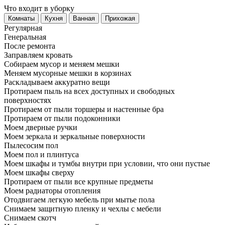
Что входит в уборку
Регу­лярная
Гене­ральная
После ремонта
Заправляем кровать
Собираем мусор и меняем мешки
Меняем мусорные мешки в корзинах
Раскладываем аккуратно вещи
Протираем пыль на всех доступных и свободных
поверхностях
Протираем от пыли торшеры и настенные бра
Протираем от пыли подоконники
Моем дверные ручки
Моем зеркала и зеркальные поверхности
Пылесосим пол
Моем пол и плинтуса
Моем шкафы и тумбы внутри при условии, что они пустые
Моем шкафы сверху
Протираем от пыли все крупные предметы
Моем радиаторы отопления
Отодвигаем легкую мебель при мытье пола
Снимаем защитную пленку и чехлы с мебели
Снимаем скотч