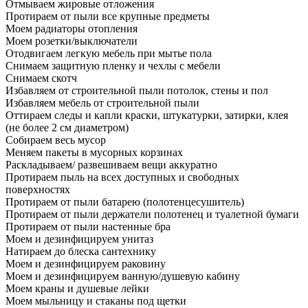
Отмываем жировые отложения
Протираем от пыли все крупные предметы
Моем радиаторы отопления
Моем розетки/выключатели
Отодвигаем легкую мебель при мытье пола
Снимаем защитную пленку и чехлы с мебели
Снимаем скотч
Избавляем от строительной пыли потолок, стены и пол
Избавляем мебель от строительной пыли
Оттираем следы и капли краски, штукатурки, затирки, клея
(не более 2 см диаметром)
Собираем весь мусор
Меняем пакеты в мусорных корзинах
Раскладываем/ развешиваем вещи аккуратно
Протираем пыль на всех доступных и свободных
поверхностях
Протираем от пыли батарею (полотенцесушитель)
Протираем от пыли держатели полотенец и туалетной бумаги
Протираем от пыли настенные бра
Моем и дезинфицируем унитаз
Натираем до блеска сантехнику
Моем и дезинфицируем раковину
Моем и дезинфицируем ванную/душевую кабину
Моем краны и душевые лейки
Моем мыльницу и стаканы под щетки