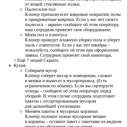
от вещей стеклянные полки.
Пылесосим пол
Клинер пропылесосит ковровые покрытия, полы
и прикроватные коврики. Если у вас нет своего
пылесоса – заранее сообщите об этом оператору,
наш сотрудник привезет свое оборудование.
Моем пол и плинтуса
Клинер проведет влажную уборку пола и уберет
пыль с плинтусов. Если у вас нет швабры –
пожалуйста, сообщите об этом при оформлении
заявки. Сотрудник привезет свой инвентарь.
+ Ещё 7 опций
Скрыть
Кухня
Собираем мусор
Клинер соберет мусор в помещении, сложит
в мешки и вынесет в мусоропровод. (Есть
ограничения по объему). Если вы сортируете
отходы – сообщите об этом оператору перед
уборкой. В этом случае сотрудник подготовит
пакеты с отсортированным мусором
для дальнейшей утилизации.
Меняем пакеты в мусорных корзинах
Клинер положит новые мусорные мешки
в корзины – оставьте пакет с пакетами на видном
месте или объясните, где он лежит.