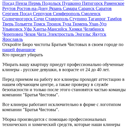
Посад
Пенза
Пермь
Подольск
Пушкино
Пятигорск
Раменское
Реутов
Ростов-на-Дону
Рязань
Самара
Саранск
Саратов
Сергиев Посад
Серпухов
Симферополь
Смоленск
Солнечногорск
Сочи
Ставрополь
Ступино
Таганрог
Тамбов
Тверь
Тольятти
Томск
Троицк
Тула
Тюмень
Улан-Удэ
Ульяновск
Уфа
Ханты-Мансийск
Химки
Челябинск
Череповец
Чехов
Чита
Электросталь
Энгельс
Якутск
Ярославль
Откройте Бюро чистоты Братьев Чистовых в своем городе по
нашей франшизе
Кто приедет убирать
Убирать вашу квартиру приедут профессионально обученные
клинеры - русские девушки, в возрасте от 24 до 40 лет.
Перед приемом на работу все клинеры проходят аттестацию в
нашем обучающем центре, а также проверку в службе
безопасности и только после этого становятся частью команды
компании "Братья Чистовы".
Все клинеры работают исключительно в форме с логотипом
компании "Братья Чистовы".
Уборка производится с помощью профессиональных
технических и химический средств, которые наши клинеры