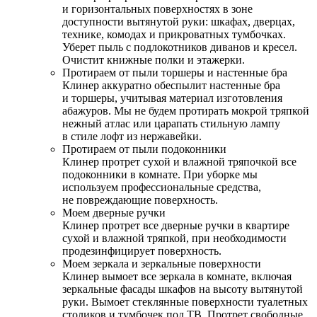
и горизонтальных поверхностях в зоне
доступности вытянутой руки: шкафах, дверцах,
технике, комодах и прикроватных тумбочках.
Уберет пыль с подлокотников диванов и кресел.
Очистит книжные полки и этажерки.
Протираем от пыли торшеры и настенные бра
Клинер аккуратно обеспылит настенные бра
и торшеры, учитывая материал изготовления
абажуров. Мы не будем протирать мокрой тряпкой
нежный атлас или царапать стильную лампу
в стиле лофт из нержавейки.
Протираем от пыли подоконники
Клинер протрет сухой и влажной тряпочкой все
подоконники в комнате. При уборке мы
используем профессиональные средства,
не повреждающие поверхность.
Моем дверные ручки
Клинер протрет все дверные ручки в квартире
сухой и влажной тряпкой, при необходимости
продезинфицирует поверхность.
Моем зеркала и зеркальные поверхности
Клинер вымоет все зеркала в комнате, включая
зеркальные фасады шкафов на высоту вытянутой
руки. Вымоет стеклянные поверхности туалетных
столиков и тумбочек под ТВ. Протрет свободные