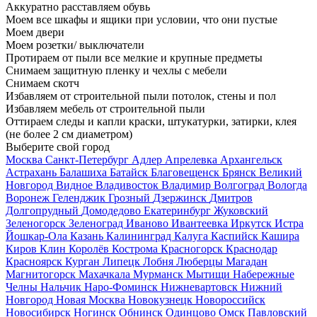
Аккуратно расставляем обувь
Моем все шкафы и ящики при условии, что они пустые
Моем двери
Моем розетки/ выключатели
Протираем от пыли все мелкие и крупные предметы
Снимаем защитную пленку и чехлы с мебели
Снимаем скотч
Избавляем от строительной пыли потолок, стены и пол
Избавляем мебель от строительной пыли
Оттираем следы и капли краски, штукатурки, затирки, клея
(не более 2 см диаметром)
Выберите свой город
Москва
Санкт-Петербург
Адлер
Апрелевка
Архангельск
Астрахань
Балашиха
Батайск
Благовещенск
Брянск
Великий
Новгород
Видное
Владивосток
Владимир
Волгоград
Вологда
Воронеж
Геленджик
Грозный
Дзержинск
Дмитров
Долгопрудный
Домодедово
Екатеринбург
Жуковский
Зеленогорск
Зеленоград
Иваново
Ивантеевка
Иркутск
Истра
Йошкар-Ола
Казань
Калининград
Калуга
Каспийск
Кашира
Киров
Клин
Королёв
Кострома
Красногорск
Краснодар
Красноярск
Курган
Липецк
Лобня
Люберцы
Магадан
Магнитогорск
Махачкала
Мурманск
Мытищи
Набережные
Челны
Нальчик
Наро-Фоминск
Нижневартовск
Нижний
Новгород
Новая Москва
Новокузнецк
Новороссийск
Новосибирск
Ногинск
Обнинск
Одинцово
Омск
Павловский