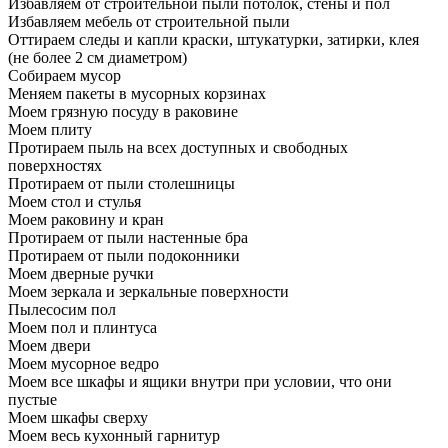
Избавляем от строительной пыли потолок, стены и пол
Избавляем мебель от строительной пыли
Оттираем следы и капли краски, штукатурки, затирки, клея
(не более 2 см диаметром)
Собираем мусор
Меняем пакеты в мусорных корзинах
Моем грязную посуду в раковине
Моем плиту
Протираем пыль на всех доступных и свободных
поверхностях
Протираем от пыли столешницы
Моем стол и стулья
Моем раковину и кран
Протираем от пыли настенные бра
Протираем от пыли подоконники
Моем дверные ручки
Моем зеркала и зеркальные поверхности
Пылесосим пол
Моем пол и плинтуса
Моем двери
Моем мусорное ведро
Моем все шкафы и ящики внутри при условии, что они
пустые
Моем шкафы сверху
Моем весь кухонный гарнитур