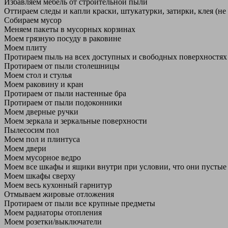
Избавляем мебель от строительной пыли
Оттираем следы и капли краски, штукатурки, затирки, клея (не
Собираем мусор
Меняем пакеты в мусорных корзинах
Моем грязную посуду в раковине
Моем плиту
Протираем пыль на всех доступных и свободных поверхностях
Протираем от пыли столешницы
Моем стол и стулья
Моем раковину и кран
Протираем от пыли настенные бра
Протираем от пыли подоконники
Моем дверные ручки
Моем зеркала и зеркальные поверхности
Пылесосим пол
Моем пол и плинтуса
Моем двери
Моем мусорное ведро
Моем все шкафы и ящики внутри при условии, что они пустые
Моем шкафы сверху
Моем весь кухонный гарнитур
Отмываем жировые отложения
Протираем от пыли все крупные предметы
Моем радиаторы отопления
Моем розетки/выключатели