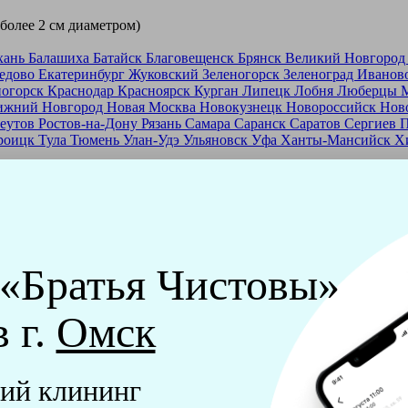
 более 2 см диаметром)
хань
Балашиха
Батайск
Благовещенск
Брянск
Великий Новгоро
едово
Екатеринбург
Жуковский
Зеленогорск
Зеленоград
Иванов
ногорск
Краснодар
Красноярск
Курган
Липецк
Лобня
Люберцы
ижний Новгород
Новая Москва
Новокузнецк
Новороссийск
Нов
еутов
Ростов-на-Дону
Рязань
Самара
Саранск
Саратов
Сергиев 
роицк
Тула
Тюмень
Улан-Удэ
Ульяновск
Уфа
Ханты-Мансийск
Х
ашей франшизе
еры - русские девушки, в возрасте от 24 до 40 лет.
ашем обучающем центре, а также проверку в службе безопасност
 «Братья Чистовы»
мпании "Братья Чистовы".
в г.
Омск
х и химический средств, которые наши клинеры привозят с соб
ий клининг