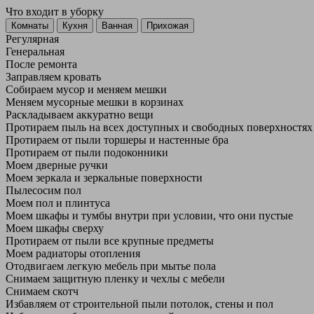
Что входит в уборку
Регу­лярная
Гене­ральная
После ремонта
Заправляем кровать
Собираем мусор и меняем мешки
Меняем мусорные мешки в корзинах
Раскладываем аккуратно вещи
Протираем пыль на всех доступных и свободных поверхностях
Протираем от пыли торшеры и настенные бра
Протираем от пыли подоконники
Моем дверные ручки
Моем зеркала и зеркальные поверхности
Пылесосим пол
Моем пол и плинтуса
Моем шкафы и тумбы внутри при условии, что они пустые
Моем шкафы сверху
Протираем от пыли все крупные предметы
Моем радиаторы отопления
Отодвигаем легкую мебель при мытье пола
Снимаем защитную пленку и чехлы с мебели
Снимаем скотч
Избавляем от строительной пыли потолок, стены и пол