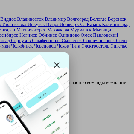
д
Видное
Владивосток
Владимир
Волгоград
Вологда
Воронеж
о
Ивантеевка
Иркутск
Истра
Йошкар-Ола
Казань
Калининград
Магадан
Магнитогорск
Махачкала
Мурманск
Мытищи
осибирск
Ногинск
Обнинск
Одинцово
Омск
Павловский
Посад
Серпухов
Симферополь
Смоленск
Солнечногорск
Сочи
имки
Челябинск
Череповец
Чехов
Чита
Электросталь
Энгельс
и и только после этого становятся частью команды компании
ой: