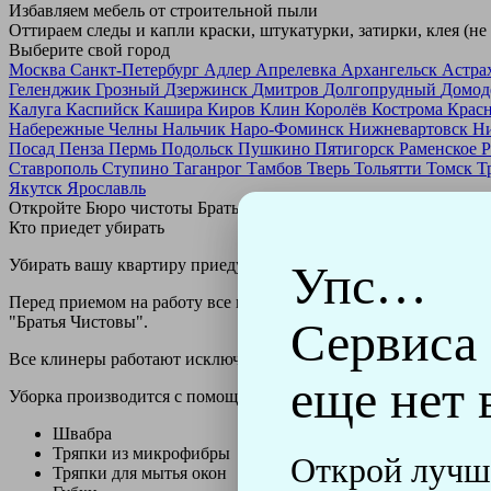
Избавляем мебель от строительной пыли
Оттираем следы и капли краски, штукатурки, затирки, клея (не
Выберите свой город
Москва
Санкт-Петербург
Адлер
Апрелевка
Архангельск
Астра
Геленджик
Грозный
Дзержинск
Дмитров
Долгопрудный
Домод
Калуга
Каспийск
Кашира
Киров
Клин
Королёв
Кострома
Крас
Набережные Челны
Нальчик
Наро-Фоминск
Нижневартовск
Н
Посад
Пенза
Пермь
Подольск
Пушкино
Пятигорск
Раменское
Р
Ставрополь
Ступино
Таганрог
Тамбов
Тверь
Тольятти
Томск
Т
Якутск
Ярославль
Откройте Бюро чистоты Братьев Чистовых в своем городе по
н
Кто приедет убирать
Убирать вашу квартиру приедут профессионально обученные клин
Упс…
Перед приемом на работу все клинеры проходят аттестацию в н
"Братья Чистовы".
Сервиса
Все клинеры работают исключительно в форме с логотипом ко
еще нет 
Уборка производится с помощью профессиональных технически
Швабра
Тряпки из микрофибры
Открой лучш
Тряпки для мытья окон