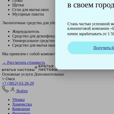
Губки
в своем город
Щетки
Сгон для мытья окон
Мусорные пакеты
Экологичные средства для уборки немецкой марки Kiehl:
Стань частью успешной 
клининговой компании «Б
Жироудалитель
начни зарабатывать от 1 50
Средство для дезинфекции
Универсальное средство
Средство для мытья окон
Получить б
Мы привезем с собой компактный профессиональный пылесос ф
→ Рассчитать стоимость
Основные услуги
Дополнительные
Омск
+7 (3812) 63-28-29
Войти
Уборка
Химчистка
Компания
Франшиза