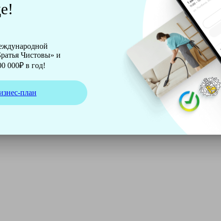
е!
международной
ратья Чистовы» и
0 000₽ в год!
изнес-план
ирмы Soteco, а также утюг, ведро, парогенератор, аппарат д