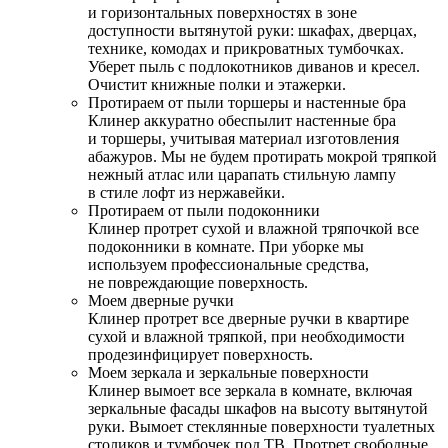
и горизонтальных поверхностях в зоне
доступности вытянутой руки: шкафах, дверцах,
технике, комодах и прикроватных тумбочках.
Уберет пыль с подлокотников диванов и кресел.
Очистит книжные полки и этажерки.
Протираем от пыли торшеры и настенные бра
Клинер аккуратно обеспылит настенные бра
и торшеры, учитывая материал изготовления
абажуров. Мы не будем протирать мокрой тряпкой
нежный атлас или царапать стильную лампу
в стиле лофт из нержавейки.
Протираем от пыли подоконники
Клинер протрет сухой и влажной тряпочкой все
подоконники в комнате. При уборке мы
используем профессиональные средства,
не повреждающие поверхность.
Моем дверные ручки
Клинер протрет все дверные ручки в квартире
сухой и влажной тряпкой, при необходимости
продезинфицирует поверхность.
Моем зеркала и зеркальные поверхности
Клинер вымоет все зеркала в комнате, включая
зеркальные фасады шкафов на высоту вытянутой
руки. Вымоет стеклянные поверхности туалетных
столиков и тумбочек под ТВ. Протрет свободные