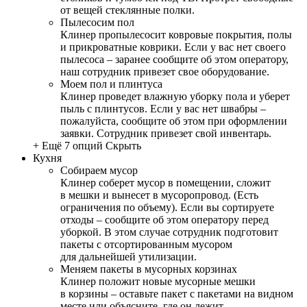
от вещей стеклянные полки.
Пылесосим пол
Клинер пропылесосит ковровые покрытия, полы
и прикроватные коврики. Если у вас нет своего
пылесоса – заранее сообщите об этом оператору,
наш сотрудник привезет свое оборудование.
Моем пол и плинтуса
Клинер проведет влажную уборку пола и уберет
пыль с плинтусов. Если у вас нет швабры –
пожалуйста, сообщите об этом при оформлении
заявки. Сотрудник привезет свой инвентарь.
+ Ещё 7 опций
Скрыть
Кухня
Собираем мусор
Клинер соберет мусор в помещении, сложит
в мешки и вынесет в мусоропровод. (Есть
ограничения по объему). Если вы сортируете
отходы – сообщите об этом оператору перед
уборкой. В этом случае сотрудник подготовит
пакеты с отсортированным мусором
для дальнейшей утилизации.
Меняем пакеты в мусорных корзинах
Клинер положит новые мусорные мешки
в корзины – оставьте пакет с пакетами на видном
месте или объясните, где он лежит.