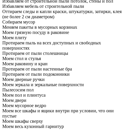
Избавляем от строительной пыли потолок, стены и пол
Избавляем мебель от строительной пыли
Оттираем следы и капли краски, штукатурки, затирки, клея
(не более 2 см диаметром)
Собираем мусор
Меняем пакеты в мусорных корзинах
Моем грязную посуду в раковине
Моем плиту
Протираем пыль на всех доступных и свободных
поверхностях
Протираем от пыли столешницы
Моем стол и стулья
Моем раковину и кран
Протираем от пыли настенные бра
Протираем от пыли подоконники
Моем дверные ручки
Моем зеркала и зеркальные поверхности
Пылесосим пол
Моем пол и плинтуса
Моем двери
Моем мусорное ведро
Моем все шкафы и ящики внутри при условии, что они
пустые
Моем шкафы сверху
Моем весь кухонный гарнитур