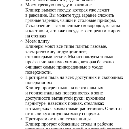
Моем грязную посуду в раковине
Клинер вымоет посуду, которая уже лежит
в раковине. Вы можете туда заранее сложить
грязные тарелки, чашки и столовые приборы.
Исключение – закопченные сковородки, казаны
и кастрюли, а также посуда с застарелым жиром
на стенках.
Моем плиту
Клинеры моют все типы плиты: газовые,
электрические, индукционные,
стеклокерамические. Мы используем только
профессиональную химию, которая бережно
очищает самые привередливые в уходе
поверхности.
Протираем пыль на всех доступных и свободных
поверхностях
Клинер протрет пыль на вертикальных
и горизонтальных поверхностях в зоне
доступности вытянутой руки: кухонном
гарнитуре, навесных полках, стеллажах
и этажерках с комнатными растениями. Очистит
от пыли кухонную вытяжку снаружи.
Протираем от пыли столешницы
Клинер протрет обеденные столы и рабочие