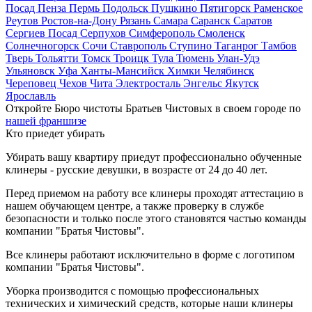
Посад
Пенза
Пермь
Подольск
Пушкино
Пятигорск
Раменское
Реутов
Ростов-на-Дону
Рязань
Самара
Саранск
Саратов
Сергиев Посад
Серпухов
Симферополь
Смоленск
Солнечногорск
Сочи
Ставрополь
Ступино
Таганрог
Тамбов
Тверь
Тольятти
Томск
Троицк
Тула
Тюмень
Улан-Удэ
Ульяновск
Уфа
Ханты-Мансийск
Химки
Челябинск
Череповец
Чехов
Чита
Электросталь
Энгельс
Якутск
Ярославль
Откройте Бюро чистоты Братьев Чистовых в своем городе по
нашей франшизе
Кто приедет убирать
Убирать вашу квартиру приедут профессионально обученные
клинеры - русские девушки, в возрасте от 24 до 40 лет.
Перед приемом на работу все клинеры проходят аттестацию в
нашем обучающем центре, а также проверку в службе
безопасности и только после этого становятся частью команды
компании "Братья Чистовы".
Все клинеры работают исключительно в форме с логотипом
компании "Братья Чистовы".
Уборка производится с помощью профессиональных
технических и химический средств, которые наши клинеры