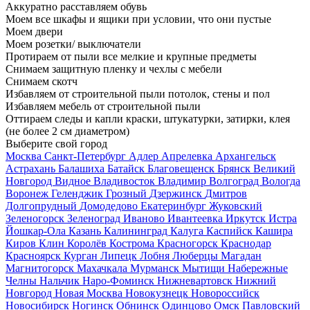
Аккуратно расставляем обувь
Моем все шкафы и ящики при условии, что они пустые
Моем двери
Моем розетки/ выключатели
Протираем от пыли все мелкие и крупные предметы
Снимаем защитную пленку и чехлы с мебели
Снимаем скотч
Избавляем от строительной пыли потолок, стены и пол
Избавляем мебель от строительной пыли
Оттираем следы и капли краски, штукатурки, затирки, клея
(не более 2 см диаметром)
Выберите свой город
Москва
Санкт-Петербург
Адлер
Апрелевка
Архангельск
Астрахань
Балашиха
Батайск
Благовещенск
Брянск
Великий
Новгород
Видное
Владивосток
Владимир
Волгоград
Вологда
Воронеж
Геленджик
Грозный
Дзержинск
Дмитров
Долгопрудный
Домодедово
Екатеринбург
Жуковский
Зеленогорск
Зеленоград
Иваново
Ивантеевка
Иркутск
Истра
Йошкар-Ола
Казань
Калининград
Калуга
Каспийск
Кашира
Киров
Клин
Королёв
Кострома
Красногорск
Краснодар
Красноярск
Курган
Липецк
Лобня
Люберцы
Магадан
Магнитогорск
Махачкала
Мурманск
Мытищи
Набережные
Челны
Нальчик
Наро-Фоминск
Нижневартовск
Нижний
Новгород
Новая Москва
Новокузнецк
Новороссийск
Новосибирск
Ногинск
Обнинск
Одинцово
Омск
Павловский