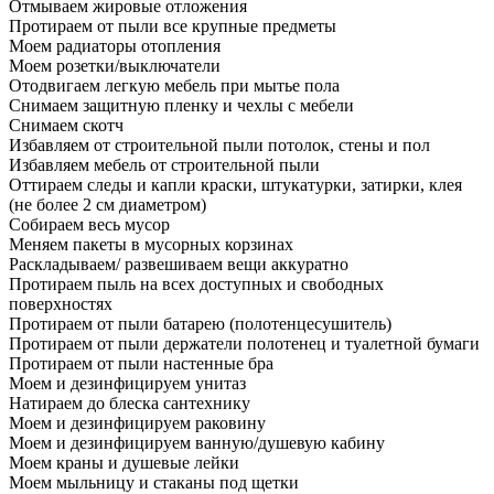
Отмываем жировые отложения
Протираем от пыли все крупные предметы
Моем радиаторы отопления
Моем розетки/выключатели
Отодвигаем легкую мебель при мытье пола
Снимаем защитную пленку и чехлы с мебели
Снимаем скотч
Избавляем от строительной пыли потолок, стены и пол
Избавляем мебель от строительной пыли
Оттираем следы и капли краски, штукатурки, затирки, клея
(не более 2 см диаметром)
Собираем весь мусор
Меняем пакеты в мусорных корзинах
Раскладываем/ развешиваем вещи аккуратно
Протираем пыль на всех доступных и свободных
поверхностях
Протираем от пыли батарею (полотенцесушитель)
Протираем от пыли держатели полотенец и туалетной бумаги
Протираем от пыли настенные бра
Моем и дезинфицируем унитаз
Натираем до блеска сантехнику
Моем и дезинфицируем раковину
Моем и дезинфицируем ванную/душевую кабину
Моем краны и душевые лейки
Моем мыльницу и стаканы под щетки