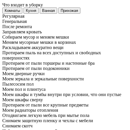
Что входит в уборку
Регу­лярная
Гене­ральная
После ремонта
Заправляем кровать
Собираем мусор и меняем мешки
Меняем мусорные мешки в корзинах
Раскладываем аккуратно вещи
Протираем пыль на всех доступных и свободных
поверхностях
Протираем от пыли торшеры и настенные бра
Протираем от пыли подоконники
Моем дверные ручки
Моем зеркала и зеркальные поверхности
Пылесосим пол
Моем пол и плинтуса
Моем шкафы и тумбы внутри при условии, что они пустые
Моем шкафы сверху
Протираем от пыли все крупные предметы
Моем радиаторы отопления
Отодвигаем легкую мебель при мытье пола
Снимаем защитную пленку и чехлы с мебели
Снимаем скотч