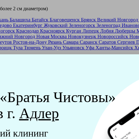
 более 2 см диаметром)
хань
Балашиха
Батайск
Благовещенск
Брянск
Великий Новгоро
едово
Екатеринбург
Жуковский
Зеленогорск
Зеленоград
Иванов
ногорск
Краснодар
Красноярск
Курган
Липецк
Лобня
Люберцы
ижний Новгород
Новая Москва
Новокузнецк
Новороссийск
Нов
еутов
Ростов-на-Дону
Рязань
Самара
Саранск
Саратов
Сергиев 
роицк
Тула
Тюмень
Улан-Удэ
Ульяновск
Уфа
Ханты-Мансийск
Х
ашей франшизе
еры - русские девушки, в возрасте от 24 до 40 лет.
ашем обучающем центре, а также проверку в службе безопасност
 «Братья Чистовы»
мпании "Братья Чистовы".
в г.
Адлер
х и химический средств, которые наши клинеры привозят с соб
ий клининг