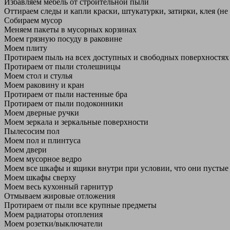
Избавляем мебель от строительной пыли
Оттираем следы и капли краски, штукатурки, затирки, клея (не
Собираем мусор
Меняем пакеты в мусорных корзинах
Моем грязную посуду в раковине
Моем плиту
Протираем пыль на всех доступных и свободных поверхностях
Протираем от пыли столешницы
Моем стол и стулья
Моем раковину и кран
Протираем от пыли настенные бра
Протираем от пыли подоконники
Моем дверные ручки
Моем зеркала и зеркальные поверхности
Пылесосим пол
Моем пол и плинтуса
Моем двери
Моем мусорное ведро
Моем все шкафы и ящики внутри при условии, что они пустые
Моем шкафы сверху
Моем весь кухонный гарнитур
Отмываем жировые отложения
Протираем от пыли все крупные предметы
Моем радиаторы отопления
Моем розетки/выключатели