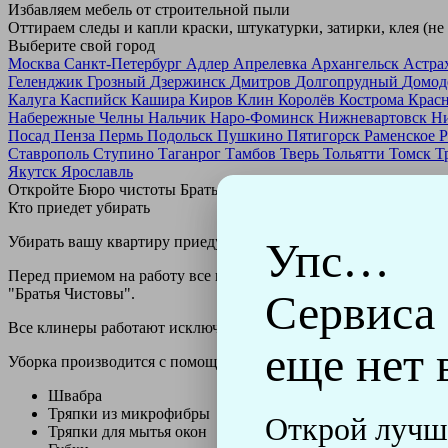
Избавляем мебель от строительной пыли
Оттираем следы и капли краски, штукатурки, затирки, клея (не
Выберите свой город
Москва
Санкт-Петербург
Адлер
Апрелевка
Архангельск
Астра
Геленджик
Грозный
Дзержинск
Дмитров
Долгопрудный
Домод
Калуга
Каспийск
Кашира
Киров
Клин
Королёв
Кострома
Крас
Набережные Челны
Нальчик
Наро-Фоминск
Нижневартовск
Н
Посад
Пенза
Пермь
Подольск
Пушкино
Пятигорск
Раменское
Р
Ставрополь
Ступино
Таганрог
Тамбов
Тверь
Тольятти
Томск
Т
Якутск
Ярославль
Откройте Бюро чистоты Братьев Чистовых в своем городе по
н
Кто приедет убирать
Убирать вашу квартиру приедут профессионально обученные клин
Упс…
Перед приемом на работу все клинеры проходят аттестацию в н
"Братья Чистовы".
Сервиса
Все клинеры работают исключительно в форме с логотипом ко
еще нет 
Уборка производится с помощью профессиональных технически
Швабра
Тряпки из микрофибры
Открой лучш
Тряпки для мытья окон