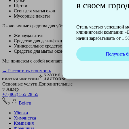
Губки
в своем город
Щетки
Сгон для мытья окон
Мусорные пакеты
Экологичные средства для уборки немецкой марки Kiehl:
Стань частью успешной 
клининговой компании «Б
Жироудалитель
начни зарабатывать от 1 50
Средство для дезинфекции
Универсальное средство
Средство для мытья окон
Получить б
Мы привезем с собой компактный профессиональный пылесос ф
→ Рассчитать стоимость
Основные услуги
Дополнительные
Адлер
+7 (862) 555-28-55
Войти
Уборка
Химчистка
Компания
Франшиза