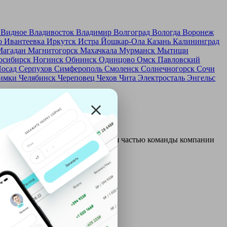
д
Видное
Владивосток
Владимир
Волгоград
Вологда
Воронеж
о
Ивантеевка
Иркутск
Истра
Йошкар-Ола
Казань
Калининград
Магадан
Магнитогорск
Махачкала
Мурманск
Мытищи
осибирск
Ногинск
Обнинск
Одинцово
Омск
Павловский
Посад
Серпухов
Симферополь
Смоленск
Солнечногорск
Сочи
имки
Челябинск
Череповец
Чехов
Чита
Электросталь
Энгельс
и и только после этого становятся частью команды компании
ой: