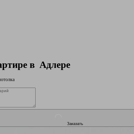
вартире в
Адлере
потолка
Заказать