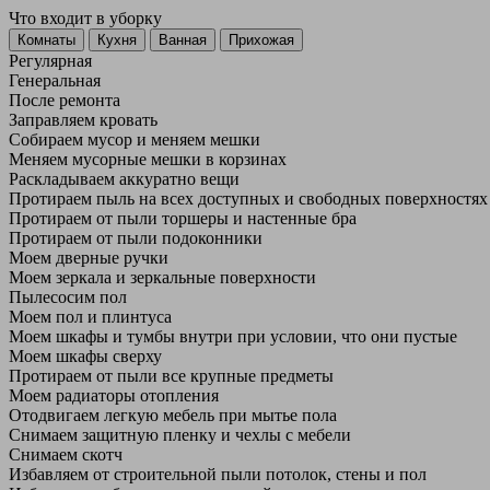
Что входит в уборку
Регу­лярная
Гене­ральная
После ремонта
Заправляем кровать
Собираем мусор и меняем мешки
Меняем мусорные мешки в корзинах
Раскладываем аккуратно вещи
Протираем пыль на всех доступных и свободных поверхностях
Протираем от пыли торшеры и настенные бра
Протираем от пыли подоконники
Моем дверные ручки
Моем зеркала и зеркальные поверхности
Пылесосим пол
Моем пол и плинтуса
Моем шкафы и тумбы внутри при условии, что они пустые
Моем шкафы сверху
Протираем от пыли все крупные предметы
Моем радиаторы отопления
Отодвигаем легкую мебель при мытье пола
Снимаем защитную пленку и чехлы с мебели
Снимаем скотч
Избавляем от строительной пыли потолок, стены и пол