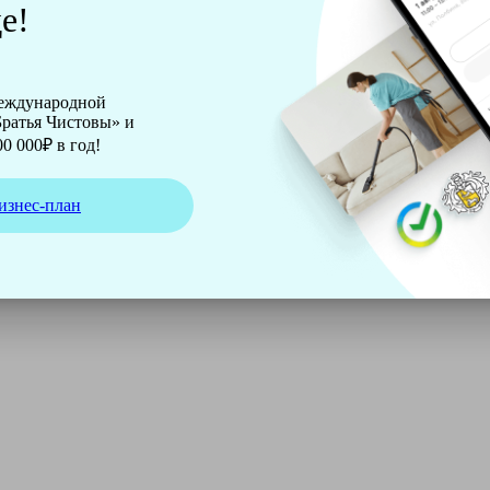
е!
международной
ратья Чистовы» и
0 000₽ в год!
изнес-план
ирмы Soteco, а также утюг, ведро, парогенератор, аппарат д