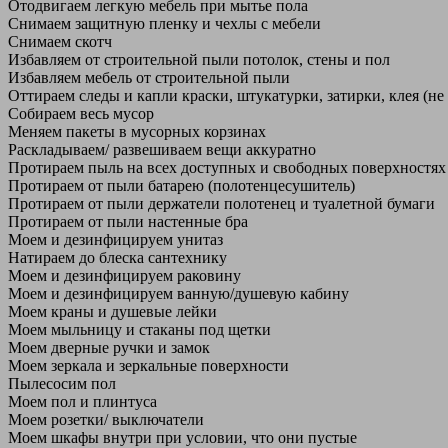
Отодвигаем легкую мебель при мытье пола
Снимаем защитную пленку и чехлы с мебели
Снимаем скотч
Избавляем от строительной пыли потолок, стены и пол
Избавляем мебель от строительной пыли
Оттираем следы и капли краски, штукатурки, затирки, клея (не
Собираем весь мусор
Меняем пакеты в мусорных корзинах
Раскладываем/ развешиваем вещи аккуратно
Протираем пыль на всех доступных и свободных поверхностях
Протираем от пыли батарею (полотенцесушитель)
Протираем от пыли держатели полотенец и туалетной бумаги
Протираем от пыли настенные бра
Моем и дезинфицируем унитаз
Натираем до блеска сантехнику
Моем и дезинфицируем раковину
Моем и дезинфицируем ванную/душевую кабину
Моем краны и душевые лейки
Моем мыльницу и стаканы под щетки
Моем дверные ручки и замок
Моем зеркала и зеркальные поверхности
Пылесосим пол
Моем пол и плинтуса
Моем розетки/ выключатели
Моем шкафы внутри при условии, что они пустые