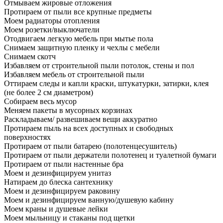
Отмываем жировые отложения
Протираем от пыли все крупные предметы
Моем радиаторы отопления
Моем розетки/выключатели
Отодвигаем легкую мебель при мытье пола
Снимаем защитную пленку и чехлы с мебели
Снимаем скотч
Избавляем от строительной пыли потолок, стены и пол
Избавляем мебель от строительной пыли
Оттираем следы и капли краски, штукатурки, затирки, клея
(не более 2 см диаметром)
Собираем весь мусор
Меняем пакеты в мусорных корзинах
Раскладываем/ развешиваем вещи аккуратно
Протираем пыль на всех доступных и свободных
поверхностях
Протираем от пыли батарею (полотенцесушитель)
Протираем от пыли держатели полотенец и туалетной бумаги
Протираем от пыли настенные бра
Моем и дезинфицируем унитаз
Натираем до блеска сантехнику
Моем и дезинфицируем раковину
Моем и дезинфицируем ванную/душевую кабину
Моем краны и душевые лейки
Моем мыльницу и стаканы под щетки