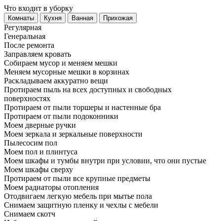
Что входит в уборку
Регу­лярная
Гене­ральная
После ремонта
Заправляем кровать
Собираем мусор и меняем мешки
Меняем мусорные мешки в корзинах
Раскладываем аккуратно вещи
Протираем пыль на всех доступных и свободных
поверхностях
Протираем от пыли торшеры и настенные бра
Протираем от пыли подоконники
Моем дверные ручки
Моем зеркала и зеркальные поверхности
Пылесосим пол
Моем пол и плинтуса
Моем шкафы и тумбы внутри при условии, что они пустые
Моем шкафы сверху
Протираем от пыли все крупные предметы
Моем радиаторы отопления
Отодвигаем легкую мебель при мытье пола
Снимаем защитную пленку и чехлы с мебели
Снимаем скотч