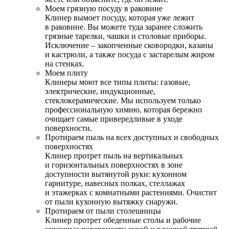
Моем грязную посуду в раковине
Клинер вымоет посуду, которая уже лежит
в раковине. Вы можете туда заранее сложить
грязные тарелки, чашки и столовые приборы.
Исключение – закопченные сковородки, казаны
и кастрюли, а также посуда с застарелым жиром
на стенках.
Моем плиту
Клинеры моют все типы плиты: газовые,
электрические, индукционные,
стеклокерамические. Мы используем только
профессиональную химию, которая бережно
очищает самые привередливые в уходе
поверхности.
Протираем пыль на всех доступных и свободных
поверхностях
Клинер протрет пыль на вертикальных
и горизонтальных поверхностях в зоне
доступности вытянутой руки: кухонном
гарнитуре, навесных полках, стеллажах
и этажерках с комнатными растениями. Очистит
от пыли кухонную вытяжку снаружи.
Протираем от пыли столешницы
Клинер протрет обеденные столы и рабочие