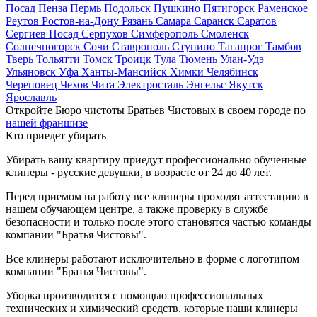
Посад
Пенза
Пермь
Подольск
Пушкино
Пятигорск
Раменское
Реутов
Ростов-на-Дону
Рязань
Самара
Саранск
Саратов
Сергиев Посад
Серпухов
Симферополь
Смоленск
Солнечногорск
Сочи
Ставрополь
Ступино
Таганрог
Тамбов
Тверь
Тольятти
Томск
Троицк
Тула
Тюмень
Улан-Удэ
Ульяновск
Уфа
Ханты-Мансийск
Химки
Челябинск
Череповец
Чехов
Чита
Электросталь
Энгельс
Якутск
Ярославль
Откройте Бюро чистоты Братьев Чистовых в своем городе по
нашей франшизе
Кто приедет убирать
Убирать вашу квартиру приедут профессионально обученные
клинеры - русские девушки, в возрасте от 24 до 40 лет.
Перед приемом на работу все клинеры проходят аттестацию в
нашем обучающем центре, а также проверку в службе
безопасности и только после этого становятся частью команды
компании "Братья Чистовы".
Все клинеры работают исключительно в форме с логотипом
компании "Братья Чистовы".
Уборка производится с помощью профессиональных
технических и химический средств, которые наши клинеры