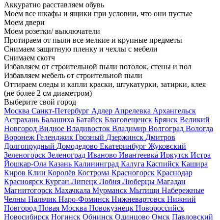
Аккуратно расставляем обувь
Моем все шкафы и ящики при условии, что они пустые
Моем двери
Моем розетки/ выключатели
Протираем от пыли все мелкие и крупные предметы
Снимаем защитную пленку и чехлы с мебели
Снимаем скотч
Избавляем от строительной пыли потолок, стены и пол
Избавляем мебель от строительной пыли
Оттираем следы и капли краски, штукатурки, затирки, клея
(не более 2 см диаметром)
Выберите свой город
Москва
Санкт-Петербург
Адлер
Апрелевка
Архангельск
Астрахань
Балашиха
Батайск
Благовещенск
Брянск
Великий
Новгород
Видное
Владивосток
Владимир
Волгоград
Вологда
Воронеж
Геленджик
Грозный
Дзержинск
Дмитров
Долгопрудный
Домодедово
Екатеринбург
Жуковский
Зеленогорск
Зеленоград
Иваново
Ивантеевка
Иркутск
Истра
Йошкар-Ола
Казань
Калининград
Калуга
Каспийск
Кашира
Киров
Клин
Королёв
Кострома
Красногорск
Краснодар
Красноярск
Курган
Липецк
Лобня
Люберцы
Магадан
Магнитогорск
Махачкала
Мурманск
Мытищи
Набережные
Челны
Нальчик
Наро-Фоминск
Нижневартовск
Нижний
Новгород
Новая Москва
Новокузнецк
Новороссийск
Новосибирск
Ногинск
Обнинск
Одинцово
Омск
Павловский