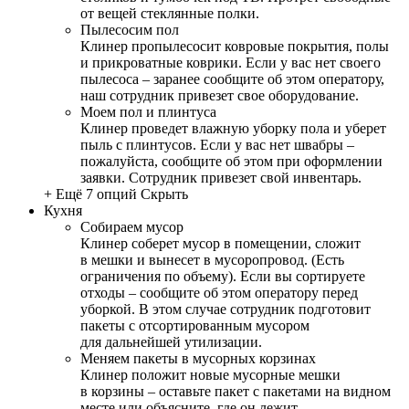
от вещей стеклянные полки.
Пылесосим пол
Клинер пропылесосит ковровые покрытия, полы
и прикроватные коврики. Если у вас нет своего
пылесоса – заранее сообщите об этом оператору,
наш сотрудник привезет свое оборудование.
Моем пол и плинтуса
Клинер проведет влажную уборку пола и уберет
пыль с плинтусов. Если у вас нет швабры –
пожалуйста, сообщите об этом при оформлении
заявки. Сотрудник привезет свой инвентарь.
+ Ещё 7 опций
Скрыть
Кухня
Собираем мусор
Клинер соберет мусор в помещении, сложит
в мешки и вынесет в мусоропровод. (Есть
ограничения по объему). Если вы сортируете
отходы – сообщите об этом оператору перед
уборкой. В этом случае сотрудник подготовит
пакеты с отсортированным мусором
для дальнейшей утилизации.
Меняем пакеты в мусорных корзинах
Клинер положит новые мусорные мешки
в корзины – оставьте пакет с пакетами на видном
месте или объясните, где он лежит.