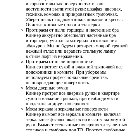
и горизонтальных поверхностях в зоне
доступности вытянутой руки: шкафах, дверцах,
технике, комодах и прикроватных тумбочках.
Уберет пыль с подлокотников диванов и кресел.
Очистит книжные полки и этажерки.
Протираем от пыли торшеры и настенные бра
Клинер аккуратно обеспылит настенные бра
и торшеры, учитывая материал изготовления
абажуров. Мы не будем протирать мокрой тряпкой
нежный атлас или царапать стильную лампу
в стиле лофт из нержавейки.
Протираем от пыли подоконники
Клинер протрет сухой и влажной тряпочкой все
подоконники в комнате. При уборке мы
используем профессиональные средства,
не повреждающие поверхность.
Моем дверные ручки
Клинер протрет все дверные ручки в квартире
сухой и влажной тряпкой, при необходимости
продезинфицирует поверхность.
Моем зеркала и зеркальные поверхности
Клинер вымоет все зеркала в комнате, включая
зеркальные фасады шкафов на высоту вытянутой
руки. Вымоет стеклянные поверхности туалетных
столиков и тумбочек под ТВ. Протрет свободные