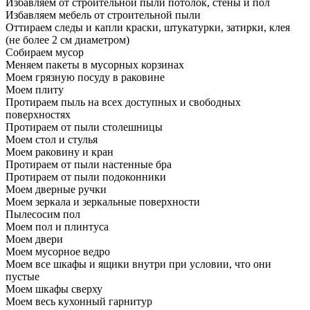
Избавляем от строительной пыли потолок, стены и пол
Избавляем мебель от строительной пыли
Оттираем следы и капли краски, штукатурки, затирки, клея
(не более 2 см диаметром)
Собираем мусор
Меняем пакеты в мусорных корзинах
Моем грязную посуду в раковине
Моем плиту
Протираем пыль на всех доступных и свободных
поверхностях
Протираем от пыли столешницы
Моем стол и стулья
Моем раковину и кран
Протираем от пыли настенные бра
Протираем от пыли подоконники
Моем дверные ручки
Моем зеркала и зеркальные поверхности
Пылесосим пол
Моем пол и плинтуса
Моем двери
Моем мусорное ведро
Моем все шкафы и ящики внутри при условии, что они
пустые
Моем шкафы сверху
Моем весь кухонный гарнитур