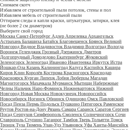
Снимаем скотч
Избавляем от строительной пыли потолок, стены и пол
Избавляем мебель от строительной пыли
Оттираем следы и капли краски, штукатурки, затирки, клея
(не более 2 см диаметром)
Выберите свой город
Москва
Санкт-Петербург
Адлер
Апрелевка
Архангельск
Астрахань
Балашиха
Батайск
Благовещенск
Брянск
Великий
Новгород
Видное
Владивосток
Владимир
Волгоград
Вологда
Воронеж
Геленджик
Грозный
Дзержинск
Дмитров
Долгопрудный
Домодедово
Екатеринбург
Жуковский
Зеленогорск
Зеленоград
Иваново
Ивантеевка
Иркутск
Истра
Йошкар-Ола
Казань
Калининград
Калуга
Каспийск
Кашира
Киров
Клин
Королёв
Кострома
Красногорск
Краснодар
Красноярск
Курган
Липецк
Лобня
Люберцы
Магадан
Магнитогорск
Махачкала
Мурманск
Мытищи
Набережные
Челны
Нальчик
Наро-Фоминск
Нижневартовск
Нижний
Новгород
Новая Москва
Новокузнецк
Новороссийск
Новосибирск
Ногинск
Обнинск
Одинцово
Омск
Павловский
Посад
Пенза
Пермь
Подольск
Пушкино
Пятигорск
Раменское
Реутов
Ростов-на-Дону
Рязань
Самара
Саранск
Саратов
Сергиев
Посад
Серпухов
Симферополь
Смоленск
Солнечногорск
Сочи
Ставрополь
Ступино
Таганрог
Тамбов
Тверь
Тольятти
Томск
Троицк
Тула
Тюмень
Улан-Удэ
Ульяновск
Уфа
Ханты-Мансийск