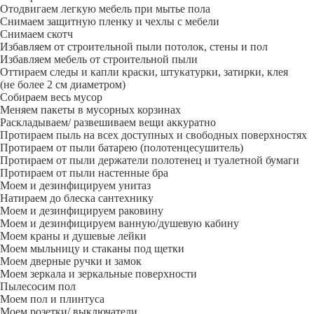
Отодвигаем легкую мебель при мытье пола
Снимаем защитную пленку и чехлы с мебели
Снимаем скотч
Избавляем от строительной пыли потолок, стены и пол
Избавляем мебель от строительной пыли
Оттираем следы и капли краски, штукатурки, затирки, клея
(не более 2 см диаметром)
Собираем весь мусор
Меняем пакеты в мусорных корзинах
Раскладываем/ развешиваем вещи аккуратно
Протираем пыль на всех доступных и свободных поверхностях
Протираем от пыли батарею (полотенцесушитель)
Протираем от пыли держатели полотенец и туалетной бумаги
Протираем от пыли настенные бра
Моем и дезинфицируем унитаз
Натираем до блеска сантехнику
Моем и дезинфицируем раковину
Моем и дезинфицируем ванную/душевую кабину
Моем краны и душевые лейки
Моем мыльницу и стаканы под щетки
Моем дверные ручки и замок
Моем зеркала и зеркальные поверхности
Пылесосим пол
Моем пол и плинтуса
Моем розетки/ выключатели