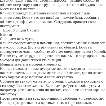
коврики. Если у вас нет своего пылесоса – заранее сообщите
об этом оператору, наш сотрудник привезет свое оборудование.
Моем пол и плинтуса
Клинер проведет тщательно вымоет пол и уберет пыль
с плинтусов. Если у вас нет швабры – пожалуйста, сообщите
об этом при оформлении заявки. Сотрудник привезет свой
инструмент.
+ Ещё 10 опций
Скрыть
Ванная
Собираем весь мусор
Клинер соберет мусор в помещении, сложит в мешки и вынесет
в мусоропровод. (Есть ограничения по объему). Если вы
сортируете отходы – сообщите об этом оператору перед уборкой.
В этом случае сотрудник подготовит пакеты с отсортированным
мусором для дальнейшей утилизации.
Меняем пакеты в мусорных корзинах
Клинер положит новые мусорные мешки в корзины – оставьте
пакет с пакетами на видном месте или объясните, где он лежит.
Раскладываем/ развешиваем вещи аккуратно
Соберем по ванной комнате полотенца и сложим в аккуратную
стопочку. Развесим халаты. Если вам требуется особая услуга –
например, разложить вещи по цветам, сообщите об этом заранее
оператору.
Протираем пыль на всех доступных и свободных поверхностях
Клинер протрет пыль на вертикальных и горизонтальных