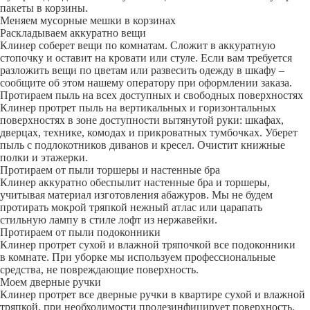
пакеты в корзины.
Меняем мусорные мешки в корзинах
Раскладываем аккуратно вещи
Клинер соберет вещи по комнатам. Сложит в аккуратную
стопочку и оставит на кровати или стуле. Если вам требуется
разложить вещи по цветам или развесить одежду в шкафу –
сообщите об этом нашему оператору при оформлении заказа.
Протираем пыль на всех доступных и свободных поверхностях
Клинер протрет пыль на вертикальных и горизонтальных
поверхностях в зоне доступности вытянутой руки: шкафах,
дверцах, технике, комодах и прикроватных тумбочках. Уберет
пыль с подлокотников диванов и кресел. Очистит книжные
полки и этажерки.
Протираем от пыли торшеры и настенные бра
Клинер аккуратно обеспылит настенные бра и торшеры,
учитывая материал изготовления абажуров. Мы не будем
протирать мокрой тряпкой нежный атлас или царапать
стильную лампу в стиле лофт из нержавейки.
Протираем от пыли подоконники
Клинер протрет сухой и влажной тряпочкой все подоконники
в комнате. При уборке мы используем профессиональные
средства, не повреждающие поверхность.
Моем дверные ручки
Клинер протрет все дверные ручки в квартире сухой и влажной
тряпкой, при необходимости продезинфицирует поверхность.