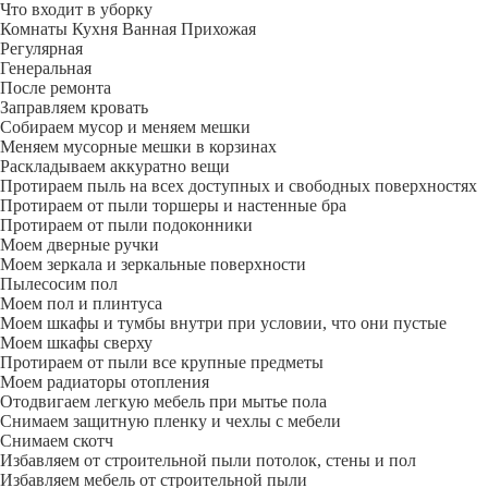
Что входит в уборку
Регу­лярная
Гене­ральная
После ремонта
Заправляем кровать
Собираем мусор и меняем мешки
Меняем мусорные мешки в корзинах
Раскладываем аккуратно вещи
Протираем пыль на всех доступных и свободных поверхностях
Протираем от пыли торшеры и настенные бра
Протираем от пыли подоконники
Моем дверные ручки
Моем зеркала и зеркальные поверхности
Пылесосим пол
Моем пол и плинтуса
Моем шкафы и тумбы внутри при условии, что они пустые
Моем шкафы сверху
Протираем от пыли все крупные предметы
Моем радиаторы отопления
Отодвигаем легкую мебель при мытье пола
Снимаем защитную пленку и чехлы с мебели
Снимаем скотч
Избавляем от строительной пыли потолок, стены и пол
Избавляем мебель от строительной пыли