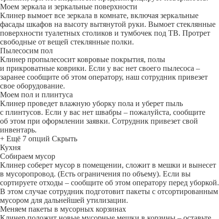
Моем зеркала и зеркальные поверхности
Клинер вымоет все зеркала в комнате, включая зеркальные
фасады шкафов на высоту вытянутой руки. Вымоет стеклянные
поверхности туалетных столиков и тумбочек под ТВ. Протрет
свободные от вещей стеклянные полки.
Пылесосим пол
Клинер пропылесосит ковровые покрытия, полы
и прикроватные коврики. Если у вас нет своего пылесоса –
заранее сообщите об этом оператору, наш сотрудник привезет
свое оборудование.
Моем пол и плинтуса
Клинер проведет влажную уборку пола и уберет пыль
с плинтусов. Если у вас нет швабры – пожалуйста, сообщите
об этом при оформлении заявки. Сотрудник привезет свой
инвентарь.
+ Ещё 7 опций
Скрыть
Кухня
Собираем мусор
Клинер соберет мусор в помещении, сложит в мешки и вынесет
в мусоропровод. (Есть ограничения по объему). Если вы
сортируете отходы – сообщите об этом оператору перед уборкой.
В этом случае сотрудник подготовит пакеты с отсортированным
мусором для дальнейшей утилизации.
Меняем пакеты в мусорных корзинах
Клинер положит новые мусорные мешки в корзины – оставьте