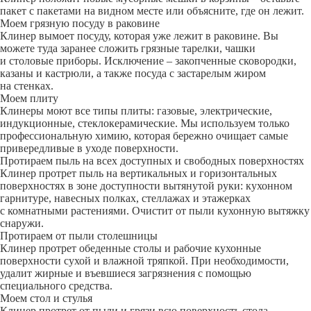
пакет с пакетами на видном месте или объясните, где он лежит.
Моем грязную посуду в раковине
Клинер вымоет посуду, которая уже лежит в раковине. Вы
можете туда заранее сложить грязные тарелки, чашки
и столовые приборы. Исключение – закопченные сковородки,
казаны и кастрюли, а также посуда с застарелым жиром
на стенках.
Моем плиту
Клинеры моют все типы плиты: газовые, электрические,
индукционные, стеклокерамические. Мы используем только
профессиональную химию, которая бережно очищает самые
привередливые в уходе поверхности.
Протираем пыль на всех доступных и свободных поверхностях
Клинер протрет пыль на вертикальных и горизонтальных
поверхностях в зоне доступности вытянутой руки: кухонном
гарнитуре, навесных полках, стеллажах и этажерках
с комнатными растениями. Очистит от пыли кухонную вытяжку
снаружи.
Протираем от пыли столешницы
Клинер протрет обеденные столы и рабочие кухонные
поверхности сухой и влажной тряпкой. При необходимости,
удалит жирные и въевшиеся загрязнения с помощью
специального средства.
Моем стол и стулья
Клинер протрет от пыли и грязи всю поверхность стола,