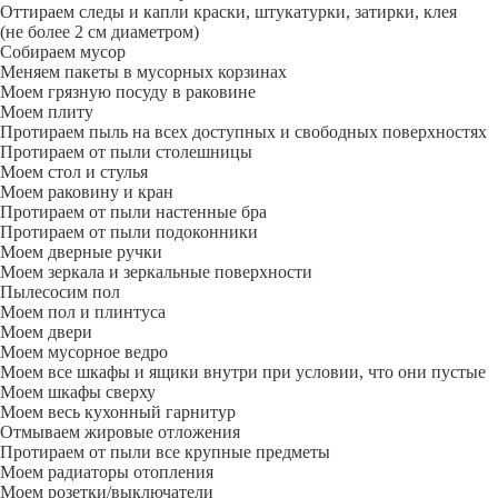
Оттираем следы и капли краски, штукатурки, затирки, клея
(не более 2 см диаметром)
Собираем мусор
Меняем пакеты в мусорных корзинах
Моем грязную посуду в раковине
Моем плиту
Протираем пыль на всех доступных и свободных поверхностях
Протираем от пыли столешницы
Моем стол и стулья
Моем раковину и кран
Протираем от пыли настенные бра
Протираем от пыли подоконники
Моем дверные ручки
Моем зеркала и зеркальные поверхности
Пылесосим пол
Моем пол и плинтуса
Моем двери
Моем мусорное ведро
Моем все шкафы и ящики внутри при условии, что они пустые
Моем шкафы сверху
Моем весь кухонный гарнитур
Отмываем жировые отложения
Протираем от пыли все крупные предметы
Моем радиаторы отопления
Моем розетки/выключатели