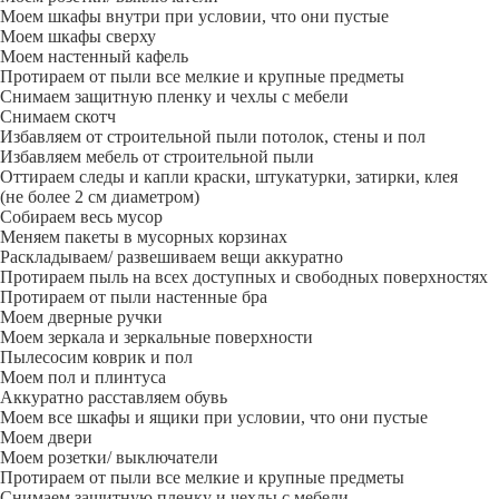
Моем шкафы внутри при условии, что они пустые
Моем шкафы сверху
Моем настенный кафель
Протираем от пыли все мелкие и крупные предметы
Снимаем защитную пленку и чехлы с мебели
Снимаем скотч
Избавляем от строительной пыли потолок, стены и пол
Избавляем мебель от строительной пыли
Оттираем следы и капли краски, штукатурки, затирки, клея
(не более 2 см диаметром)
Собираем весь мусор
Меняем пакеты в мусорных корзинах
Раскладываем/ развешиваем вещи аккуратно
Протираем пыль на всех доступных и свободных поверхностях
Протираем от пыли настенные бра
Моем дверные ручки
Моем зеркала и зеркальные поверхности
Пылесосим коврик и пол
Моем пол и плинтуса
Аккуратно расставляем обувь
Моем все шкафы и ящики при условии, что они пустые
Моем двери
Моем розетки/ выключатели
Протираем от пыли все мелкие и крупные предметы
Снимаем защитную пленку и чехлы с мебели