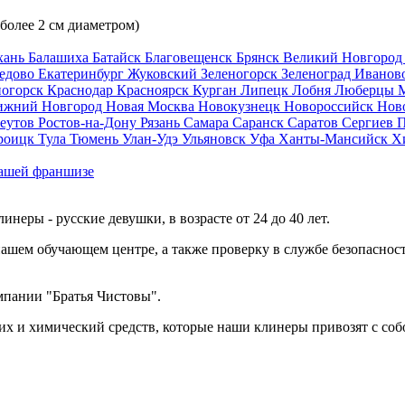
 более 2 см диаметром)
хань
Балашиха
Батайск
Благовещенск
Брянск
Великий Новгоро
едово
Екатеринбург
Жуковский
Зеленогорск
Зеленоград
Иванов
ногорск
Краснодар
Красноярск
Курган
Липецк
Лобня
Люберцы
ижний Новгород
Новая Москва
Новокузнецк
Новороссийск
Нов
еутов
Ростов-на-Дону
Рязань
Самара
Саранск
Саратов
Сергиев 
роицк
Тула
Тюмень
Улан-Удэ
Ульяновск
Уфа
Ханты-Мансийск
Х
ашей франшизе
еры - русские девушки, в возрасте от 24 до 40 лет.
ашем обучающем центре, а также проверку в службе безопасност
мпании "Братья Чистовы".
х и химический средств, которые наши клинеры привозят с соб