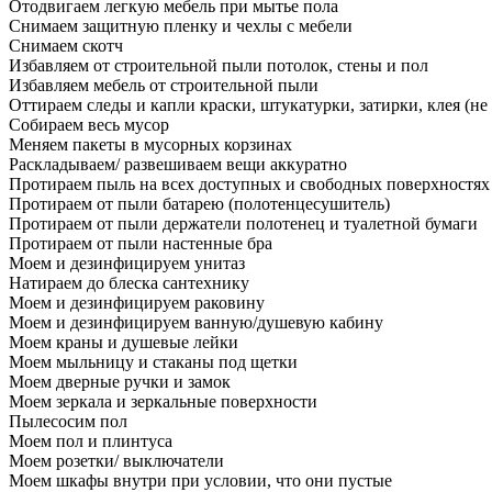
Отодвигаем легкую мебель при мытье пола
Снимаем защитную пленку и чехлы с мебели
Снимаем скотч
Избавляем от строительной пыли потолок, стены и пол
Избавляем мебель от строительной пыли
Оттираем следы и капли краски, штукатурки, затирки, клея (не
Собираем весь мусор
Меняем пакеты в мусорных корзинах
Раскладываем/ развешиваем вещи аккуратно
Протираем пыль на всех доступных и свободных поверхностях
Протираем от пыли батарею (полотенцесушитель)
Протираем от пыли держатели полотенец и туалетной бумаги
Протираем от пыли настенные бра
Моем и дезинфицируем унитаз
Натираем до блеска сантехнику
Моем и дезинфицируем раковину
Моем и дезинфицируем ванную/душевую кабину
Моем краны и душевые лейки
Моем мыльницу и стаканы под щетки
Моем дверные ручки и замок
Моем зеркала и зеркальные поверхности
Пылесосим пол
Моем пол и плинтуса
Моем розетки/ выключатели
Моем шкафы внутри при условии, что они пустые