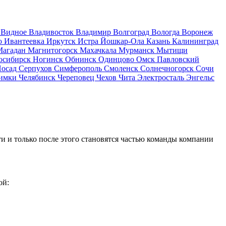
д
Видное
Владивосток
Владимир
Волгоград
Вологда
Воронеж
о
Ивантеевка
Иркутск
Истра
Йошкар-Ола
Казань
Калининград
Магадан
Магнитогорск
Махачкала
Мурманск
Мытищи
осибирск
Ногинск
Обнинск
Одинцово
Омск
Павловский
Посад
Серпухов
Симферополь
Смоленск
Солнечногорск
Сочи
имки
Челябинск
Череповец
Чехов
Чита
Электросталь
Энгельс
и и только после этого становятся частью команды компании
ой: