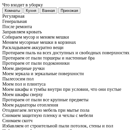
Что входит в уборку
Регу­лярная
Гене­ральная
После ремонта
Заправляем кровать
Собираем мусор и меняем мешки
Меняем мусорные мешки в корзинах
Раскладываем аккуратно вещи
Протираем пыль на всех доступных и свободных поверхностях
Протираем от пыли торшеры и настенные бра
Протираем от пыли подоконники
Моем дверные ручки
Моем зеркала и зеркальные поверхности
Пылесосим пол
Моем пол и плинтуса
Моем шкафы и тумбы внутри при условии, что они пустые
Моем шкафы сверху
Протираем от пыли все крупные предметы
Моем радиаторы отопления
Отодвигаем легкую мебель при мытье пола
Снимаем защитную пленку и чехлы с мебели
Снимаем скотч
Избавляем от строительной пыли потолок, стены и пол