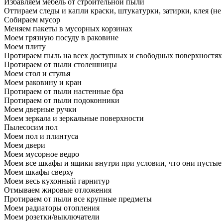
Избавляем мебель от строительной пыли
Оттираем следы и капли краски, штукатурки, затирки, клея (не
Собираем мусор
Меняем пакеты в мусорных корзинах
Моем грязную посуду в раковине
Моем плиту
Протираем пыль на всех доступных и свободных поверхностях
Протираем от пыли столешницы
Моем стол и стулья
Моем раковину и кран
Протираем от пыли настенные бра
Протираем от пыли подоконники
Моем дверные ручки
Моем зеркала и зеркальные поверхности
Пылесосим пол
Моем пол и плинтуса
Моем двери
Моем мусорное ведро
Моем все шкафы и ящики внутри при условии, что они пустые
Моем шкафы сверху
Моем весь кухонный гарнитур
Отмываем жировые отложения
Протираем от пыли все крупные предметы
Моем радиаторы отопления
Моем розетки/выключатели