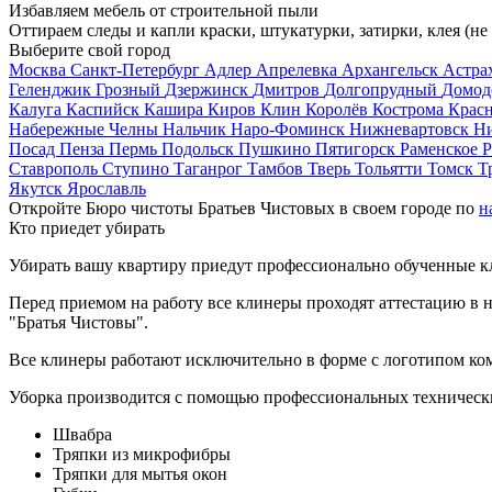
Избавляем мебель от строительной пыли
Оттираем следы и капли краски, штукатурки, затирки, клея (не
Выберите свой город
Москва
Санкт-Петербург
Адлер
Апрелевка
Архангельск
Астра
Геленджик
Грозный
Дзержинск
Дмитров
Долгопрудный
Домод
Калуга
Каспийск
Кашира
Киров
Клин
Королёв
Кострома
Крас
Набережные Челны
Нальчик
Наро-Фоминск
Нижневартовск
Н
Посад
Пенза
Пермь
Подольск
Пушкино
Пятигорск
Раменское
Р
Ставрополь
Ступино
Таганрог
Тамбов
Тверь
Тольятти
Томск
Т
Якутск
Ярославль
Откройте Бюро чистоты Братьев Чистовых в своем городе по
н
Кто приедет убирать
Убирать вашу квартиру приедут профессионально обученные клин
Перед приемом на работу все клинеры проходят аттестацию в н
"Братья Чистовы".
Все клинеры работают исключительно в форме с логотипом ко
Уборка производится с помощью профессиональных технически
Швабра
Тряпки из микрофибры
Тряпки для мытья окон