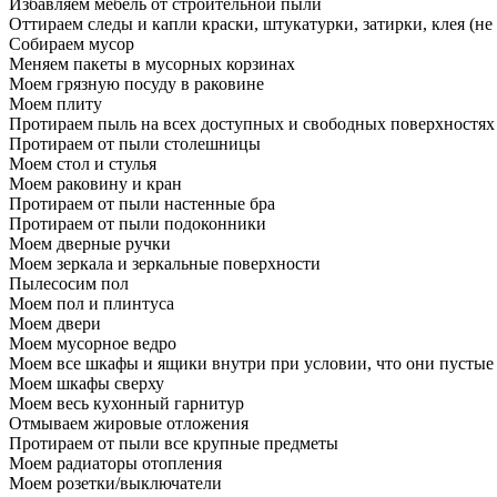
Избавляем мебель от строительной пыли
Оттираем следы и капли краски, штукатурки, затирки, клея (не
Собираем мусор
Меняем пакеты в мусорных корзинах
Моем грязную посуду в раковине
Моем плиту
Протираем пыль на всех доступных и свободных поверхностях
Протираем от пыли столешницы
Моем стол и стулья
Моем раковину и кран
Протираем от пыли настенные бра
Протираем от пыли подоконники
Моем дверные ручки
Моем зеркала и зеркальные поверхности
Пылесосим пол
Моем пол и плинтуса
Моем двери
Моем мусорное ведро
Моем все шкафы и ящики внутри при условии, что они пустые
Моем шкафы сверху
Моем весь кухонный гарнитур
Отмываем жировые отложения
Протираем от пыли все крупные предметы
Моем радиаторы отопления
Моем розетки/выключатели