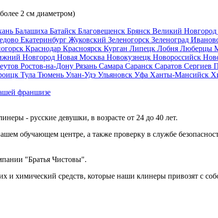
 более 2 см диаметром)
хань
Балашиха
Батайск
Благовещенск
Брянск
Великий Новгоро
едово
Екатеринбург
Жуковский
Зеленогорск
Зеленоград
Иванов
ногорск
Краснодар
Красноярск
Курган
Липецк
Лобня
Люберцы
ижний Новгород
Новая Москва
Новокузнецк
Новороссийск
Нов
еутов
Ростов-на-Дону
Рязань
Самара
Саранск
Саратов
Сергиев 
роицк
Тула
Тюмень
Улан-Удэ
Ульяновск
Уфа
Ханты-Мансийск
Х
ашей франшизе
еры - русские девушки, в возрасте от 24 до 40 лет.
ашем обучающем центре, а также проверку в службе безопасност
мпании "Братья Чистовы".
х и химический средств, которые наши клинеры привозят с соб