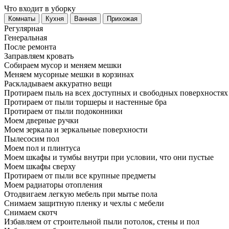
Что входит в уборку
Регу­лярная
Гене­ральная
После ремонта
Заправляем кровать
Собираем мусор и меняем мешки
Меняем мусорные мешки в корзинах
Раскладываем аккуратно вещи
Протираем пыль на всех доступных и свободных поверхностях
Протираем от пыли торшеры и настенные бра
Протираем от пыли подоконники
Моем дверные ручки
Моем зеркала и зеркальные поверхности
Пылесосим пол
Моем пол и плинтуса
Моем шкафы и тумбы внутри при условии, что они пустые
Моем шкафы сверху
Протираем от пыли все крупные предметы
Моем радиаторы отопления
Отодвигаем легкую мебель при мытье пола
Снимаем защитную пленку и чехлы с мебели
Снимаем скотч
Избавляем от строительной пыли потолок, стены и пол