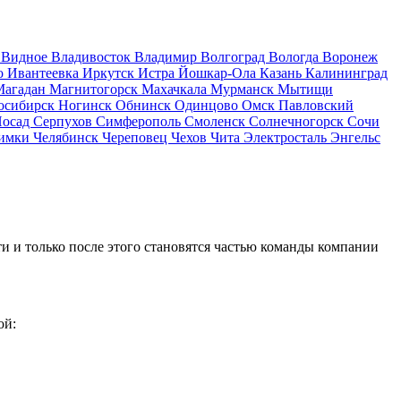
д
Видное
Владивосток
Владимир
Волгоград
Вологда
Воронеж
о
Ивантеевка
Иркутск
Истра
Йошкар-Ола
Казань
Калининград
Магадан
Магнитогорск
Махачкала
Мурманск
Мытищи
осибирск
Ногинск
Обнинск
Одинцово
Омск
Павловский
Посад
Серпухов
Симферополь
Смоленск
Солнечногорск
Сочи
имки
Челябинск
Череповец
Чехов
Чита
Электросталь
Энгельс
и и только после этого становятся частью команды компании
ой: