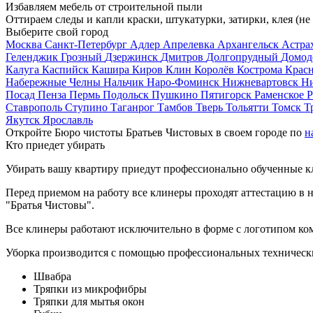
Избавляем мебель от строительной пыли
Оттираем следы и капли краски, штукатурки, затирки, клея (не
Выберите свой город
Москва
Санкт-Петербург
Адлер
Апрелевка
Архангельск
Астра
Геленджик
Грозный
Дзержинск
Дмитров
Долгопрудный
Домод
Калуга
Каспийск
Кашира
Киров
Клин
Королёв
Кострома
Крас
Набережные Челны
Нальчик
Наро-Фоминск
Нижневартовск
Н
Посад
Пенза
Пермь
Подольск
Пушкино
Пятигорск
Раменское
Р
Ставрополь
Ступино
Таганрог
Тамбов
Тверь
Тольятти
Томск
Т
Якутск
Ярославль
Откройте Бюро чистоты Братьев Чистовых в своем городе по
н
Кто приедет убирать
Убирать вашу квартиру приедут профессионально обученные клин
Перед приемом на работу все клинеры проходят аттестацию в н
"Братья Чистовы".
Все клинеры работают исключительно в форме с логотипом ко
Уборка производится с помощью профессиональных технически
Швабра
Тряпки из микрофибры
Тряпки для мытья окон