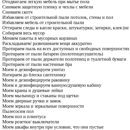
Отодвигаем легкую мебель при мытье пола
Снимаем защитную пленку и чехлы с мебели
Снимаем скотч
Избавляем от строительной пыли потолок, стены и пол
Избавляем мебель от строительной пыли
Оттираем следы и капли краски, штукатурки, затирки, клея (не
Собираем весь мусор
Меняем пакеты в мусорных корзинах
Раскладываем/ развешиваем вещи аккуратно
Протираем пыль на всех доступных и свободных поверхностях
Протираем от пыли батарею (полотенцесушитель)
Протираем от пыли держатели полотенец и туалетной бумаги
Протираем от пыли настенные бра
Моем и дезинфицируем унитаз
Натираем до блеска сантехнику
Моем и дезинфицируем раковину
Моем и дезинфицируем ванную/душевую кабину
Моем краны и душевые лейки
Моем мыльницу и стаканы под щетки
Моем дверные ручки и замок
Моем зеркала и зеркальные поверхности
Пылесосим пол
Моем пол и плинтуса
Моем розетки/ выключатели
Моем шкафы внутри при условии, что они пустые