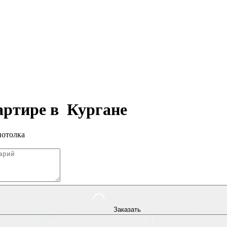
вартире в
Кургане
потолка
Заказать