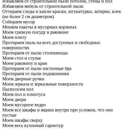
Избавляем от строительной пыли потолок, стены и пол
Избавляем мебель от строительной пыли
Оттираем следы и капли краски, штукатурки, затирки, клея
(не более 2 см диаметром)
Собираем мусор
Меняем пакеты в мусорных корзинах
Моем грязную посуду в раковине
Моем плиту
Протираем пыль на всех доступных и свободных
поверхностях
Протираем от пыли столешницы
Моем стол и стулья
Моем раковину и кран
Протираем от пыли настенные бра
Протираем от пыли подоконники
Моем дверные ручки
Моем зеркала и зеркальные поверхности
Пылесосим пол
Моем пол и плинтуса
Моем двери
Моем мусорное ведро
Моем все шкафы и ящики внутри при условии, что они
пустые
Моем шкафы сверху
Моем весь кухонный гарнитур