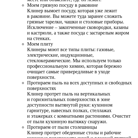
Моем грязную посуду в раковине
Клинер вымоет посуду, которая уже лежит
в раковине. Вы можете туда заранее сложить
грязные тарелки, чашки и столовые приборы.
Исключение – закопченные сковородки, казаны
и кастрюли, а также посуда с застарелым жиром
на стенках.
Моем плиту
Клинеры моют все типы плиты: газовые,
электрические, индукционные,
стеклокерамические. Мы используем только
профессиональную химию, которая бережно
очищает самые привередливые в уходе
поверхности.
Протираем пыль на всех доступных и свободных
поверхностях
Клинер протрет пыль на вертикальных
и горизонтальных поверхностях в зоне
доступности вытянутой руки: кухонном
гарнитуре, навесных полках, стеллажах
и этажерках с комнатными растениями. Очистит
от пыли кухонную вытяжку снаружи.
Протираем от пыли столешницы
Клинер протрет обеденные столы и рабочие