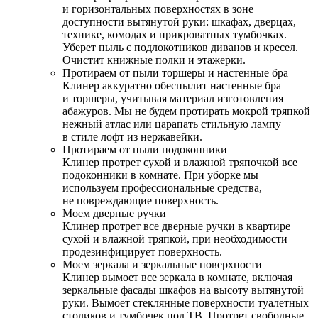
и горизонтальных поверхностях в зоне
доступности вытянутой руки: шкафах, дверцах,
технике, комодах и прикроватных тумбочках.
Уберет пыль с подлокотников диванов и кресел.
Очистит книжные полки и этажерки.
Протираем от пыли торшеры и настенные бра
Клинер аккуратно обеспылит настенные бра
и торшеры, учитывая материал изготовления
абажуров. Мы не будем протирать мокрой тряпкой
нежный атлас или царапать стильную лампу
в стиле лофт из нержавейки.
Протираем от пыли подоконники
Клинер протрет сухой и влажной тряпочкой все
подоконники в комнате. При уборке мы
используем профессиональные средства,
не повреждающие поверхность.
Моем дверные ручки
Клинер протрет все дверные ручки в квартире
сухой и влажной тряпкой, при необходимости
продезинфицирует поверхность.
Моем зеркала и зеркальные поверхности
Клинер вымоет все зеркала в комнате, включая
зеркальные фасады шкафов на высоту вытянутой
руки. Вымоет стеклянные поверхности туалетных
столиков и тумбочек под ТВ. Протрет свободные