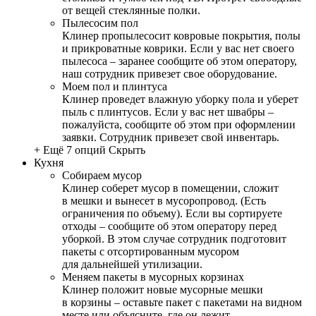
от вещей стеклянные полки.
Пылесосим пол
Клинер пропылесосит ковровые покрытия, полы
и прикроватные коврики. Если у вас нет своего
пылесоса – заранее сообщите об этом оператору,
наш сотрудник привезет свое оборудование.
Моем пол и плинтуса
Клинер проведет влажную уборку пола и уберет
пыль с плинтусов. Если у вас нет швабры –
пожалуйста, сообщите об этом при оформлении
заявки. Сотрудник привезет свой инвентарь.
+ Ещё 7 опций
Скрыть
Кухня
Собираем мусор
Клинер соберет мусор в помещении, сложит
в мешки и вынесет в мусоропровод. (Есть
ограничения по объему). Если вы сортируете
отходы – сообщите об этом оператору перед
уборкой. В этом случае сотрудник подготовит
пакеты с отсортированным мусором
для дальнейшей утилизации.
Меняем пакеты в мусорных корзинах
Клинер положит новые мусорные мешки
в корзины – оставьте пакет с пакетами на видном
месте или объясните, где он лежит.