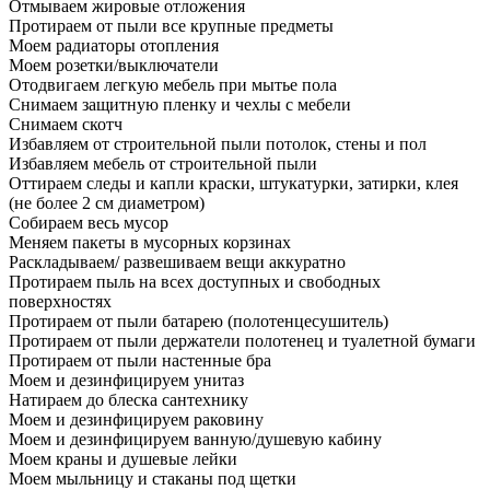
Отмываем жировые отложения
Протираем от пыли все крупные предметы
Моем радиаторы отопления
Моем розетки/выключатели
Отодвигаем легкую мебель при мытье пола
Снимаем защитную пленку и чехлы с мебели
Снимаем скотч
Избавляем от строительной пыли потолок, стены и пол
Избавляем мебель от строительной пыли
Оттираем следы и капли краски, штукатурки, затирки, клея
(не более 2 см диаметром)
Собираем весь мусор
Меняем пакеты в мусорных корзинах
Раскладываем/ развешиваем вещи аккуратно
Протираем пыль на всех доступных и свободных
поверхностях
Протираем от пыли батарею (полотенцесушитель)
Протираем от пыли держатели полотенец и туалетной бумаги
Протираем от пыли настенные бра
Моем и дезинфицируем унитаз
Натираем до блеска сантехнику
Моем и дезинфицируем раковину
Моем и дезинфицируем ванную/душевую кабину
Моем краны и душевые лейки
Моем мыльницу и стаканы под щетки