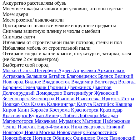
Аккуратно расставляем обувь
Моем все шкафы и ящики при условии, что они пустые
Моем двери
Моем розетки/ выключатели
Протираем от пыли все мелкие и крупные предметы
Снимаем защитную пленку и чехлы с мебели
Снимаем скотч
Избавляем от строительной пыли потолок, стены и пол
Избавляем мебель от строительной пыли
Оттираем следы и капли краски, штукатурки, затирки, клея
(не более 2 см диаметром)
Выберите свой город
Москва
Санкт-Петербург
Адлер
Апрелевка
Архангельск
Астрахань
Балашиха
Батайск
Благовещенск
Брянск
Великий
Новгород
Видное
Владивосток
Владимир
Волгоград
Вологда
Воронеж
Геленджик
Грозный
Дзержинск
Дмитров
Долгопрудный
Домодедово
Екатеринбург
Жуковский
Зеленогорск
Зеленоград
Иваново
Ивантеевка
Иркутск
Истра
Йошкар-Ола
Казань
Калининград
Калуга
Каспийск
Кашира
Киров
Клин
Королёв
Кострома
Красногорск
Краснодар
Красноярск
Курган
Липецк
Лобня
Люберцы
Магадан
Магнитогорск
Махачкала
Мурманск
Мытищи
Набережные
Челны
Нальчик
Наро-Фоминск
Нижневартовск
Нижний
Новгород
Новая Москва
Новокузнецк
Новороссийск
Новосибирск
Ногинск
Обнинск
Одинцово
Омск
Павловский