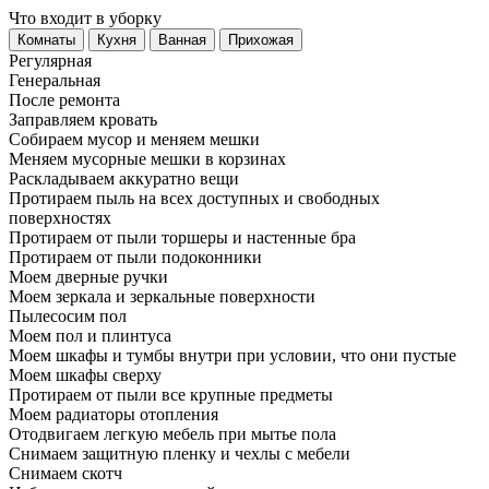
Что входит в уборку
Регу­лярная
Гене­ральная
После ремонта
Заправляем кровать
Собираем мусор и меняем мешки
Меняем мусорные мешки в корзинах
Раскладываем аккуратно вещи
Протираем пыль на всех доступных и свободных
поверхностях
Протираем от пыли торшеры и настенные бра
Протираем от пыли подоконники
Моем дверные ручки
Моем зеркала и зеркальные поверхности
Пылесосим пол
Моем пол и плинтуса
Моем шкафы и тумбы внутри при условии, что они пустые
Моем шкафы сверху
Протираем от пыли все крупные предметы
Моем радиаторы отопления
Отодвигаем легкую мебель при мытье пола
Снимаем защитную пленку и чехлы с мебели
Снимаем скотч