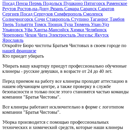
Посад
Пенза
Пермь
Подольск
Пушкино
Пятигорск
Раменское
Реутов
Ростов-на-Дону
Рязань
Самара
Саранск
Саратов
Сергиев Посад
Серпухов
Симферополь
Смоленск
Солнечногорск
Сочи
Ставрополь
Ступино
Таганрог
Тамбов
Тверь
Тольятти
Томск
Троицк
Тула
Тюмень
Улан-Удэ
Ульяновск
Уфа
Ханты-Мансийск
Химки
Челябинск
Череповец
Чехов
Чита
Электросталь
Энгельс
Якутск
Ярославль
Откройте Бюро чистоты Братьев Чистовых в своем городе по
нашей франшизе
Кто приедет убирать
Убирать вашу квартиру приедут профессионально обученные
клинеры - русские девушки, в возрасте от 24 до 40 лет.
Перед приемом на работу все клинеры проходят аттестацию в
нашем обучающем центре, а также проверку в службе
безопасности и только после этого становятся частью команды
компании "Братья Чистовы".
Все клинеры работают исключительно в форме с логотипом
компании "Братья Чистовы".
Уборка производится с помощью профессиональных
технических и химический средств, которые наши клинеры