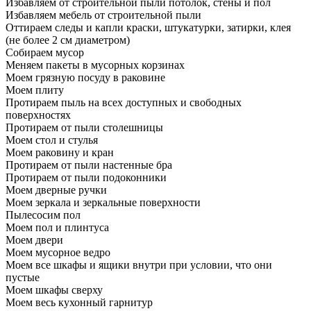
Избавляем от строительной пыли потолок, стены и пол
Избавляем мебель от строительной пыли
Оттираем следы и капли краски, штукатурки, затирки, клея
(не более 2 см диаметром)
Собираем мусор
Меняем пакеты в мусорных корзинах
Моем грязную посуду в раковине
Моем плиту
Протираем пыль на всех доступных и свободных
поверхностях
Протираем от пыли столешницы
Моем стол и стулья
Моем раковину и кран
Протираем от пыли настенные бра
Протираем от пыли подоконники
Моем дверные ручки
Моем зеркала и зеркальные поверхности
Пылесосим пол
Моем пол и плинтуса
Моем двери
Моем мусорное ведро
Моем все шкафы и ящики внутри при условии, что они
пустые
Моем шкафы сверху
Моем весь кухонный гарнитур