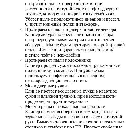
и горизонтальных поверхностях в зоне
доступности вытянутой руки: шкафах, дверцах,
технике, комодах и прикроватных тумбочках.
Уберет пыль с подлокотников диванов и кресел.
Очистит книжные полки и этажерки.
Протираем от пыли торшеры и настенные бра
Клинер аккуратно обеспылит настенные бра
и торшеры, учитывая материал изготовления
абажуров. Мы не будем протирать мокрой тряпкой
нежный атлас или царапать стильную лампу
в стиле лофт из нержавейки.
Протираем от пыли подоконники
Клинер протрет сухой и влажной тряпочкой все
подоконники в комнате. При уборке мы
используем профессиональные средства,
не повреждающие поверхность.
Моем дверные ручки
Клинер протрет все дверные ручки в квартире
сухой и влажной тряпкой, при необходимости
продезинфицирует поверхность.
Моем зеркала и зеркальные поверхности
Клинер вымоет все зеркала в комнате, включая
зеркальные фасады шкафов на высоту вытянутой
руки. Вымоет стеклянные поверхности туалетных
столиков и тумбочек под ТВ. Протрет свободные