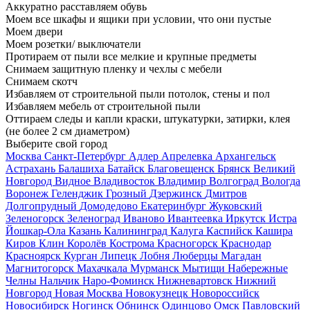
Аккуратно расставляем обувь
Моем все шкафы и ящики при условии, что они пустые
Моем двери
Моем розетки/ выключатели
Протираем от пыли все мелкие и крупные предметы
Снимаем защитную пленку и чехлы с мебели
Снимаем скотч
Избавляем от строительной пыли потолок, стены и пол
Избавляем мебель от строительной пыли
Оттираем следы и капли краски, штукатурки, затирки, клея
(не более 2 см диаметром)
Выберите свой город
Москва
Санкт-Петербург
Адлер
Апрелевка
Архангельск
Астрахань
Балашиха
Батайск
Благовещенск
Брянск
Великий
Новгород
Видное
Владивосток
Владимир
Волгоград
Вологда
Воронеж
Геленджик
Грозный
Дзержинск
Дмитров
Долгопрудный
Домодедово
Екатеринбург
Жуковский
Зеленогорск
Зеленоград
Иваново
Ивантеевка
Иркутск
Истра
Йошкар-Ола
Казань
Калининград
Калуга
Каспийск
Кашира
Киров
Клин
Королёв
Кострома
Красногорск
Краснодар
Красноярск
Курган
Липецк
Лобня
Люберцы
Магадан
Магнитогорск
Махачкала
Мурманск
Мытищи
Набережные
Челны
Нальчик
Наро-Фоминск
Нижневартовск
Нижний
Новгород
Новая Москва
Новокузнецк
Новороссийск
Новосибирск
Ногинск
Обнинск
Одинцово
Омск
Павловский