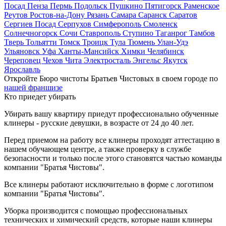
Посад
Пенза
Пермь
Подольск
Пушкино
Пятигорск
Раменское
Реутов
Ростов-на-Дону
Рязань
Самара
Саранск
Саратов
Сергиев Посад
Серпухов
Симферополь
Смоленск
Солнечногорск
Сочи
Ставрополь
Ступино
Таганрог
Тамбов
Тверь
Тольятти
Томск
Троицк
Тула
Тюмень
Улан-Удэ
Ульяновск
Уфа
Ханты-Мансийск
Химки
Челябинск
Череповец
Чехов
Чита
Электросталь
Энгельс
Якутск
Ярославль
Откройте Бюро чистоты Братьев Чистовых в своем городе по
нашей франшизе
Кто приедет убирать
Убирать вашу квартиру приедут профессионально обученные
клинеры - русские девушки, в возрасте от 24 до 40 лет.
Перед приемом на работу все клинеры проходят аттестацию в
нашем обучающем центре, а также проверку в службе
безопасности и только после этого становятся частью команды
компании "Братья Чистовы".
Все клинеры работают исключительно в форме с логотипом
компании "Братья Чистовы".
Уборка производится с помощью профессиональных
технических и химический средств, которые наши клинеры