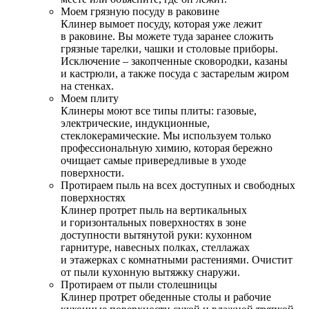
Моем грязную посуду в раковине
Клинер вымоет посуду, которая уже лежит
в раковине. Вы можете туда заранее сложить
грязные тарелки, чашки и столовые приборы.
Исключение – закопченные сковородки, казаны
и кастрюли, а также посуда с застарелым жиром
на стенках.
Моем плиту
Клинеры моют все типы плиты: газовые,
электрические, индукционные,
стеклокерамические. Мы используем только
профессиональную химию, которая бережно
очищает самые привередливые в уходе
поверхности.
Протираем пыль на всех доступных и свободных
поверхностях
Клинер протрет пыль на вертикальных
и горизонтальных поверхностях в зоне
доступности вытянутой руки: кухонном
гарнитуре, навесных полках, стеллажах
и этажерках с комнатными растениями. Очистит
от пыли кухонную вытяжку снаружи.
Протираем от пыли столешницы
Клинер протрет обеденные столы и рабочие