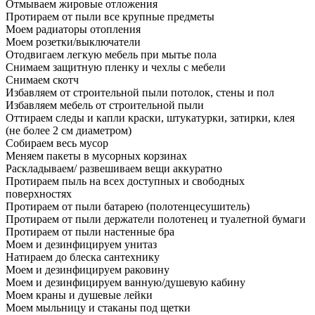
Отмываем жировые отложения
Протираем от пыли все крупные предметы
Моем радиаторы отопления
Моем розетки/выключатели
Отодвигаем легкую мебель при мытье пола
Снимаем защитную пленку и чехлы с мебели
Снимаем скотч
Избавляем от строительной пыли потолок, стены и пол
Избавляем мебель от строительной пыли
Оттираем следы и капли краски, штукатурки, затирки, клея
(не более 2 см диаметром)
Собираем весь мусор
Меняем пакеты в мусорных корзинах
Раскладываем/ развешиваем вещи аккуратно
Протираем пыль на всех доступных и свободных
поверхностях
Протираем от пыли батарею (полотенцесушитель)
Протираем от пыли держатели полотенец и туалетной бумаги
Протираем от пыли настенные бра
Моем и дезинфицируем унитаз
Натираем до блеска сантехнику
Моем и дезинфицируем раковину
Моем и дезинфицируем ванную/душевую кабину
Моем краны и душевые лейки
Моем мыльницу и стаканы под щетки