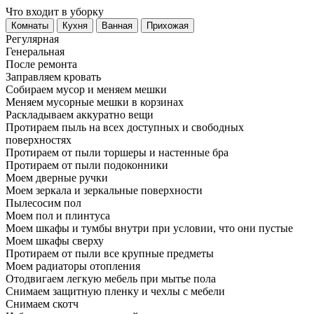
Что входит в уборку
Регу­лярная
Гене­ральная
После ремонта
Заправляем кровать
Собираем мусор и меняем мешки
Меняем мусорные мешки в корзинах
Раскладываем аккуратно вещи
Протираем пыль на всех доступных и свободных
поверхностях
Протираем от пыли торшеры и настенные бра
Протираем от пыли подоконники
Моем дверные ручки
Моем зеркала и зеркальные поверхности
Пылесосим пол
Моем пол и плинтуса
Моем шкафы и тумбы внутри при условии, что они пустые
Моем шкафы сверху
Протираем от пыли все крупные предметы
Моем радиаторы отопления
Отодвигаем легкую мебель при мытье пола
Снимаем защитную пленку и чехлы с мебели
Снимаем скотч