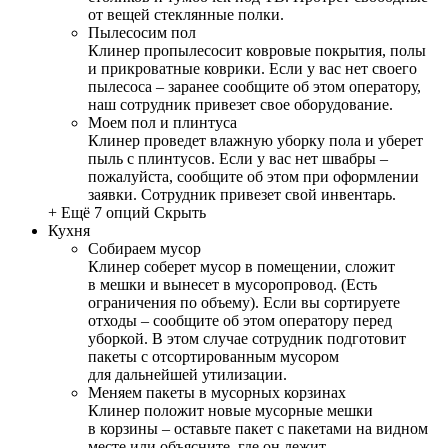
от вещей стеклянные полки.
Пылесосим пол
Клинер пропылесосит ковровые покрытия, полы
и прикроватные коврики. Если у вас нет своего
пылесоса – заранее сообщите об этом оператору,
наш сотрудник привезет свое оборудование.
Моем пол и плинтуса
Клинер проведет влажную уборку пола и уберет
пыль с плинтусов. Если у вас нет швабры –
пожалуйста, сообщите об этом при оформлении
заявки. Сотрудник привезет свой инвентарь.
+ Ещё 7 опций
Скрыть
Кухня
Собираем мусор
Клинер соберет мусор в помещении, сложит
в мешки и вынесет в мусоропровод. (Есть
ограничения по объему). Если вы сортируете
отходы – сообщите об этом оператору перед
уборкой. В этом случае сотрудник подготовит
пакеты с отсортированным мусором
для дальнейшей утилизации.
Меняем пакеты в мусорных корзинах
Клинер положит новые мусорные мешки
в корзины – оставьте пакет с пакетами на видном
месте или объясните, где он лежит.