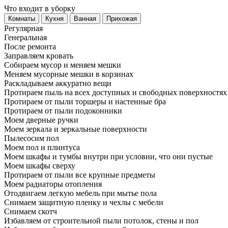
Что входит в уборку
Регу­лярная
Гене­ральная
После ремонта
Заправляем кровать
Собираем мусор и меняем мешки
Меняем мусорные мешки в корзинах
Раскладываем аккуратно вещи
Протираем пыль на всех доступных и свободных поверхностях
Протираем от пыли торшеры и настенные бра
Протираем от пыли подоконники
Моем дверные ручки
Моем зеркала и зеркальные поверхности
Пылесосим пол
Моем пол и плинтуса
Моем шкафы и тумбы внутри при условии, что они пустые
Моем шкафы сверху
Протираем от пыли все крупные предметы
Моем радиаторы отопления
Отодвигаем легкую мебель при мытье пола
Снимаем защитную пленку и чехлы с мебели
Снимаем скотч
Избавляем от строительной пыли потолок, стены и пол