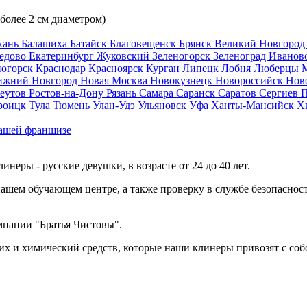
 более 2 см диаметром)
хань
Балашиха
Батайск
Благовещенск
Брянск
Великий Новгоро
едово
Екатеринбург
Жуковский
Зеленогорск
Зеленоград
Иванов
ногорск
Краснодар
Красноярск
Курган
Липецк
Лобня
Люберцы
ижний Новгород
Новая Москва
Новокузнецк
Новороссийск
Нов
еутов
Ростов-на-Дону
Рязань
Самара
Саранск
Саратов
Сергиев 
роицк
Тула
Тюмень
Улан-Удэ
Ульяновск
Уфа
Ханты-Мансийск
Х
ашей франшизе
еры - русские девушки, в возрасте от 24 до 40 лет.
ашем обучающем центре, а также проверку в службе безопасност
мпании "Братья Чистовы".
х и химический средств, которые наши клинеры привозят с соб