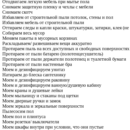
Отодвигаем легкую мебель при мытье пола
Снимаем защитную пленку и чехлы с мебели
Снимаем скотч
Избавляем от строительной пыли потолок, стены и пол
Избавляем мебель от строительной пыли
Оттираем следы и капли краски, штукатурки, затирки, клея (не
Собираем весь мусор
Меняем пакеты в мусорных корзинах
Раскладываем/ развешиваем вещи аккуратно
Протираем пыль на всех доступных и свободных поверхностях
Протираем от пыли батарею (полотенцесушитель)
Протираем от пыли держатели полотенец и туалетной бумаги
Протираем от пыли настенные бра
Моем и дезинфицируем унитаз
Натираем до блеска сантехнику
Моем и дезинфицируем раковину
Моем и дезинфицируем ванную/душевую кабину
Моем краны и душевые лейки
Моем мыльницу и стаканы под щетки
Моем дверные ручки и замок
Моем зеркала и зеркальные поверхности
Пылесосим пол
Моем пол и плинтуса
Моем розетки/ выключатели
Моем шкафы внутри при условии, что они пустые