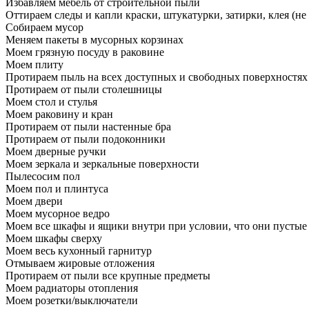
Избавляем мебель от строительной пыли
Оттираем следы и капли краски, штукатурки, затирки, клея (не
Собираем мусор
Меняем пакеты в мусорных корзинах
Моем грязную посуду в раковине
Моем плиту
Протираем пыль на всех доступных и свободных поверхностях
Протираем от пыли столешницы
Моем стол и стулья
Моем раковину и кран
Протираем от пыли настенные бра
Протираем от пыли подоконники
Моем дверные ручки
Моем зеркала и зеркальные поверхности
Пылесосим пол
Моем пол и плинтуса
Моем двери
Моем мусорное ведро
Моем все шкафы и ящики внутри при условии, что они пустые
Моем шкафы сверху
Моем весь кухонный гарнитур
Отмываем жировые отложения
Протираем от пыли все крупные предметы
Моем радиаторы отопления
Моем розетки/выключатели