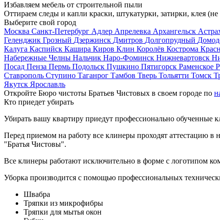
Избавляем мебель от строительной пыли
Оттираем следы и капли краски, штукатурки, затирки, клея (не
Выберите свой город
Москва
Санкт-Петербург
Адлер
Апрелевка
Архангельск
Астра
Геленджик
Грозный
Дзержинск
Дмитров
Долгопрудный
Домод
Калуга
Каспийск
Кашира
Киров
Клин
Королёв
Кострома
Крас
Набережные Челны
Нальчик
Наро-Фоминск
Нижневартовск
Н
Посад
Пенза
Пермь
Подольск
Пушкино
Пятигорск
Раменское
Р
Ставрополь
Ступино
Таганрог
Тамбов
Тверь
Тольятти
Томск
Т
Якутск
Ярославль
Откройте Бюро чистоты Братьев Чистовых в своем городе по
н
Кто приедет убирать
Убирать вашу квартиру приедут профессионально обученные клин
Перед приемом на работу все клинеры проходят аттестацию в н
"Братья Чистовы".
Все клинеры работают исключительно в форме с логотипом ко
Уборка производится с помощью профессиональных технически
Швабра
Тряпки из микрофибры
Тряпки для мытья окон