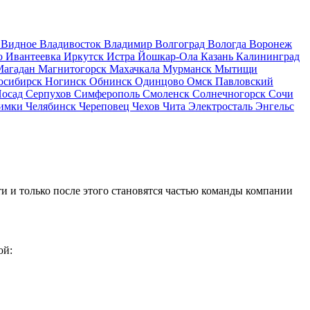
д
Видное
Владивосток
Владимир
Волгоград
Вологда
Воронеж
о
Ивантеевка
Иркутск
Истра
Йошкар-Ола
Казань
Калининград
Магадан
Магнитогорск
Махачкала
Мурманск
Мытищи
осибирск
Ногинск
Обнинск
Одинцово
Омск
Павловский
Посад
Серпухов
Симферополь
Смоленск
Солнечногорск
Сочи
имки
Челябинск
Череповец
Чехов
Чита
Электросталь
Энгельс
и и только после этого становятся частью команды компании
ой: