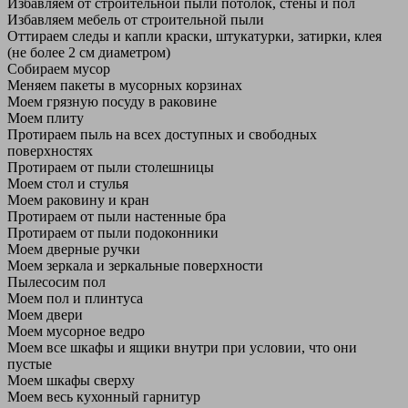
Избавляем от строительной пыли потолок, стены и пол
Избавляем мебель от строительной пыли
Оттираем следы и капли краски, штукатурки, затирки, клея
(не более 2 см диаметром)
Собираем мусор
Меняем пакеты в мусорных корзинах
Моем грязную посуду в раковине
Моем плиту
Протираем пыль на всех доступных и свободных
поверхностях
Протираем от пыли столешницы
Моем стол и стулья
Моем раковину и кран
Протираем от пыли настенные бра
Протираем от пыли подоконники
Моем дверные ручки
Моем зеркала и зеркальные поверхности
Пылесосим пол
Моем пол и плинтуса
Моем двери
Моем мусорное ведро
Моем все шкафы и ящики внутри при условии, что они
пустые
Моем шкафы сверху
Моем весь кухонный гарнитур