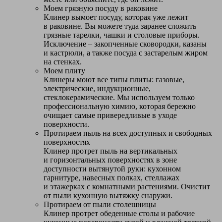
Моем грязную посуду в раковине
Клинер вымоет посуду, которая уже лежит
в раковине. Вы можете туда заранее сложить
грязные тарелки, чашки и столовые приборы.
Исключение – закопченные сковородки, казаны
и кастрюли, а также посуда с застарелым жиром
на стенках.
Моем плиту
Клинеры моют все типы плиты: газовые,
электрические, индукционные,
стеклокерамические. Мы используем только
профессиональную химию, которая бережно
очищает самые привередливые в уходе
поверхности.
Протираем пыль на всех доступных и свободных
поверхностях
Клинер протрет пыль на вертикальных
и горизонтальных поверхностях в зоне
доступности вытянутой руки: кухонном
гарнитуре, навесных полках, стеллажах
и этажерках с комнатными растениями. Очистит
от пыли кухонную вытяжку снаружи.
Протираем от пыли столешницы
Клинер протрет обеденные столы и рабочие