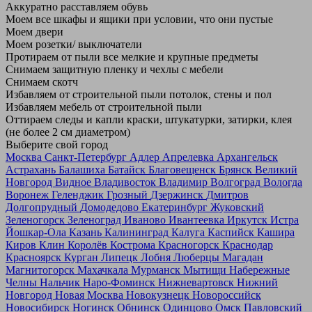
Аккуратно расставляем обувь
Моем все шкафы и ящики при условии, что они пустые
Моем двери
Моем розетки/ выключатели
Протираем от пыли все мелкие и крупные предметы
Снимаем защитную пленку и чехлы с мебели
Снимаем скотч
Избавляем от строительной пыли потолок, стены и пол
Избавляем мебель от строительной пыли
Оттираем следы и капли краски, штукатурки, затирки, клея
(не более 2 см диаметром)
Выберите свой город
Москва
Санкт-Петербург
Адлер
Апрелевка
Архангельск
Астрахань
Балашиха
Батайск
Благовещенск
Брянск
Великий
Новгород
Видное
Владивосток
Владимир
Волгоград
Вологда
Воронеж
Геленджик
Грозный
Дзержинск
Дмитров
Долгопрудный
Домодедово
Екатеринбург
Жуковский
Зеленогорск
Зеленоград
Иваново
Ивантеевка
Иркутск
Истра
Йошкар-Ола
Казань
Калининград
Калуга
Каспийск
Кашира
Киров
Клин
Королёв
Кострома
Красногорск
Краснодар
Красноярск
Курган
Липецк
Лобня
Люберцы
Магадан
Магнитогорск
Махачкала
Мурманск
Мытищи
Набережные
Челны
Нальчик
Наро-Фоминск
Нижневартовск
Нижний
Новгород
Новая Москва
Новокузнецк
Новороссийск
Новосибирск
Ногинск
Обнинск
Одинцово
Омск
Павловский