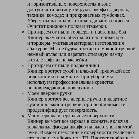
и горизонтальных поверхностях в зоне
доступности вытянутой руки: шкафах, дверцах,
технике, комодах и прикроватных тумбочках.
Уберет пыль с подлокотников диванов и кресел.
Очистит книжные полки и этажерки.
Протираем от пыли торшеры и настенные бра
Клинер аккуратно обеспылит настенные бра
и торшеры, учитывая материал изготовления
абажуров. Мы не будем протирать мокрой тряпкой
нежный атлас или царапать стильную лампу
в стиле лофт из нержавейки.
Протираем от пыли подоконники
Клинер протрет сухой и влажной тряпочкой все
подоконники в комнате. При уборке мы
используем профессиональные средства,
не повреждающие поверхность.
Моем дверные ручки
Клинер протрет все дверные ручки в квартире
сухой и влажной тряпкой, при необходимости
продезинфицирует поверхность.
Моем зеркала и зеркальные поверхности
Клинер вымоет все зеркала в комнате, включая
зеркальные фасады шкафов на высоту вытянутой
руки. Вымоет стеклянные поверхности туалетных
столиков и тумбочек под ТВ. Протрет свободные