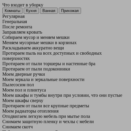
Что входит в уборку
Регу­лярная
Гене­ральная
После ремонта
Заправляем кровать
Собираем мусор и меняем мешки
Меняем мусорные мешки в корзинах
Раскладываем аккуратно вещи
Протираем пыль на всех доступных и свободных
поверхностях
Протираем от пыли торшеры и настенные бра
Протираем от пыли подоконники
Моем дверные ручки
Моем зеркала и зеркальные поверхности
Пылесосим пол
Моем пол и плинтуса
Моем шкафы и тумбы внутри при условии, что они пустые
Моем шкафы сверху
Протираем от пыли все крупные предметы
Моем радиаторы отопления
Отодвигаем легкую мебель при мытье пола
Снимаем защитную пленку и чехлы с мебели
Снимаем скотч