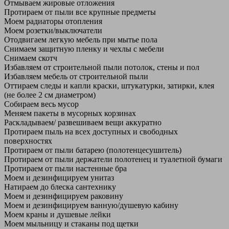
Отмываем жировые отложения
Протираем от пыли все крупные предметы
Моем радиаторы отопления
Моем розетки/выключатели
Отодвигаем легкую мебель при мытье пола
Снимаем защитную пленку и чехлы с мебели
Снимаем скотч
Избавляем от строительной пыли потолок, стены и пол
Избавляем мебель от строительной пыли
Оттираем следы и капли краски, штукатурки, затирки, клея
(не более 2 см диаметром)
Собираем весь мусор
Меняем пакеты в мусорных корзинах
Раскладываем/ развешиваем вещи аккуратно
Протираем пыль на всех доступных и свободных
поверхностях
Протираем от пыли батарею (полотенцесушитель)
Протираем от пыли держатели полотенец и туалетной бумаги
Протираем от пыли настенные бра
Моем и дезинфицируем унитаз
Натираем до блеска сантехнику
Моем и дезинфицируем раковину
Моем и дезинфицируем ванную/душевую кабину
Моем краны и душевые лейки
Моем мыльницу и стаканы под щетки