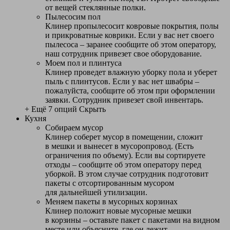
от вещей стеклянные полки.
Пылесосим пол
Клинер пропылесосит ковровые покрытия, полы
и прикроватные коврики. Если у вас нет своего
пылесоса – заранее сообщите об этом оператору,
наш сотрудник привезет свое оборудование.
Моем пол и плинтуса
Клинер проведет влажную уборку пола и уберет
пыль с плинтусов. Если у вас нет швабры –
пожалуйста, сообщите об этом при оформлении
заявки. Сотрудник привезет свой инвентарь.
+ Ещё 7 опций
Скрыть
Кухня
Собираем мусор
Клинер соберет мусор в помещении, сложит
в мешки и вынесет в мусоропровод. (Есть
ограничения по объему). Если вы сортируете
отходы – сообщите об этом оператору перед
уборкой. В этом случае сотрудник подготовит
пакеты с отсортированным мусором
для дальнейшей утилизации.
Меняем пакеты в мусорных корзинах
Клинер положит новые мусорные мешки
в корзины – оставьте пакет с пакетами на видном
месте или объясните, где он лежит.