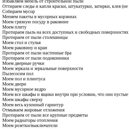
Избавляем мебель от строительной пыли
Оттираем следы и капли краски, штукатурки, затирки, клея (не
Собираем мусор
Меняем пакеты в мусорных корзинах
Моем грязную посуду в раковине
Моем плиту
Протираем пыль на всех доступных и свободных поверхностях
Протираем от пыли столешницы
Моем стол и стулья
Моем раковину и кран
Протираем от пыли настенные бра
Протираем от пыли подоконники
Моем дверные ручки
Моем зеркала и зеркальные поверхности
Пылесосим пол
Моем пол и плинтуса
Моем двери
Моем мусорное ведро
Моем все шкафы и ящики внутри при условии, что они пустые
Моем шкафы сверху
Моем весь кухонный гарнитур
Отмываем жировые отложения
Протираем от пыли все крупные предметы
Моем радиаторы отопления
Моем розетки/выключатели