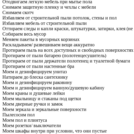
Отодвигаем легкую мебель при мытье пола
Снимаем защитную пленку и чехлы с мебели
Снимаем скотч
Избавляем от строительной пыли потолок, стены и пол
Избавляем мебель от строительной пыли
Оттираем следы и капли краски, штукатурки, затирки, клея (не
Собираем весь мусор
Меняем пакеты в мусорных корзинах
Раскладываем/ развешиваем вещи аккуратно
Протираем пыль на всех доступных и свободных поверхностях
Протираем от пыли батарею (полотенцесушитель)
Протираем от пыли держатели полотенец и туалетной бумаги
Протираем от пыли настенные бра
Моем и дезинфицируем унитаз
Натираем до блеска сантехнику
Моем и дезинфицируем раковину
Моем и дезинфицируем ванную/душевую кабину
Моем краны и душевые лейки
Моем мыльницу и стаканы под щетки
Моем дверные ручки и замок
Моем зеркала и зеркальные поверхности
Пылесосим пол
Моем пол и плинтуса
Моем розетки/ выключатели
Моем шкафы внутри при условии, что они пустые