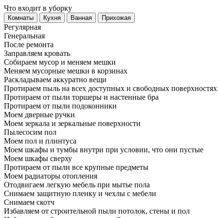
Что входит в уборку
Регу­лярная
Гене­ральная
После ремонта
Заправляем кровать
Собираем мусор и меняем мешки
Меняем мусорные мешки в корзинах
Раскладываем аккуратно вещи
Протираем пыль на всех доступных и свободных поверхностях
Протираем от пыли торшеры и настенные бра
Протираем от пыли подоконники
Моем дверные ручки
Моем зеркала и зеркальные поверхности
Пылесосим пол
Моем пол и плинтуса
Моем шкафы и тумбы внутри при условии, что они пустые
Моем шкафы сверху
Протираем от пыли все крупные предметы
Моем радиаторы отопления
Отодвигаем легкую мебель при мытье пола
Снимаем защитную пленку и чехлы с мебели
Снимаем скотч
Избавляем от строительной пыли потолок, стены и пол