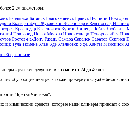
 более 2 см диаметром)
хань
Балашиха
Батайск
Благовещенск
Брянск
Великий Новгоро
едово
Екатеринбург
Жуковский
Зеленогорск
Зеленоград
Иванов
ногорск
Краснодар
Красноярск
Курган
Липецк
Лобня
Люберцы
ижний Новгород
Новая Москва
Новокузнецк
Новороссийск
Нов
еутов
Ростов-на-Дону
Рязань
Самара
Саранск
Саратов
Сергиев 
роицк
Тула
Тюмень
Улан-Удэ
Ульяновск
Уфа
Ханты-Мансийск
Х
ашей франшизе
еры - русские девушки, в возрасте от 24 до 40 лет.
ашем обучающем центре, а также проверку в службе безопасност
мпании "Братья Чистовы".
х и химический средств, которые наши клинеры привозят с соб