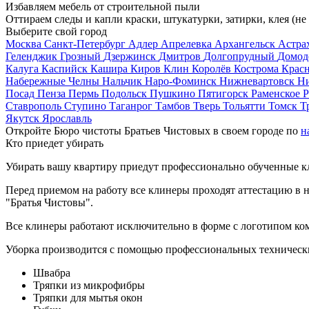
Избавляем мебель от строительной пыли
Оттираем следы и капли краски, штукатурки, затирки, клея (не
Выберите свой город
Москва
Санкт-Петербург
Адлер
Апрелевка
Архангельск
Астра
Геленджик
Грозный
Дзержинск
Дмитров
Долгопрудный
Домод
Калуга
Каспийск
Кашира
Киров
Клин
Королёв
Кострома
Крас
Набережные Челны
Нальчик
Наро-Фоминск
Нижневартовск
Н
Посад
Пенза
Пермь
Подольск
Пушкино
Пятигорск
Раменское
Р
Ставрополь
Ступино
Таганрог
Тамбов
Тверь
Тольятти
Томск
Т
Якутск
Ярославль
Откройте Бюро чистоты Братьев Чистовых в своем городе по
н
Кто приедет убирать
Убирать вашу квартиру приедут профессионально обученные клин
Перед приемом на работу все клинеры проходят аттестацию в н
"Братья Чистовы".
Все клинеры работают исключительно в форме с логотипом ко
Уборка производится с помощью профессиональных технически
Швабра
Тряпки из микрофибры
Тряпки для мытья окон