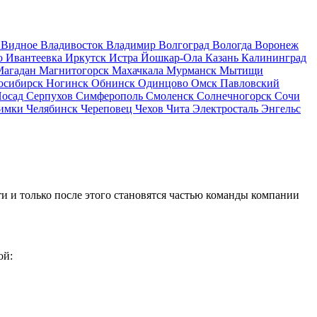
д
Видное
Владивосток
Владимир
Волгоград
Вологда
Воронеж
о
Ивантеевка
Иркутск
Истра
Йошкар-Ола
Казань
Калининград
Магадан
Магнитогорск
Махачкала
Мурманск
Мытищи
осибирск
Ногинск
Обнинск
Одинцово
Омск
Павловский
Посад
Серпухов
Симферополь
Смоленск
Солнечногорск
Сочи
имки
Челябинск
Череповец
Чехов
Чита
Электросталь
Энгельс
и и только после этого становятся частью команды компании
ой: