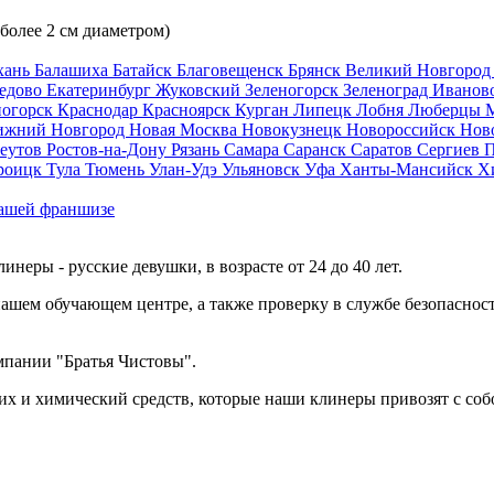
 более 2 см диаметром)
хань
Балашиха
Батайск
Благовещенск
Брянск
Великий Новгоро
едово
Екатеринбург
Жуковский
Зеленогорск
Зеленоград
Иванов
ногорск
Краснодар
Красноярск
Курган
Липецк
Лобня
Люберцы
ижний Новгород
Новая Москва
Новокузнецк
Новороссийск
Нов
еутов
Ростов-на-Дону
Рязань
Самара
Саранск
Саратов
Сергиев 
роицк
Тула
Тюмень
Улан-Удэ
Ульяновск
Уфа
Ханты-Мансийск
Х
ашей франшизе
еры - русские девушки, в возрасте от 24 до 40 лет.
ашем обучающем центре, а также проверку в службе безопасност
мпании "Братья Чистовы".
х и химический средств, которые наши клинеры привозят с соб