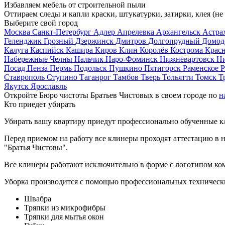
Избавляем мебель от строительной пыли
Оттираем следы и капли краски, штукатурки, затирки, клея (не
Выберите свой город
Москва
Санкт-Петербург
Адлер
Апрелевка
Архангельск
Астра
Геленджик
Грозный
Дзержинск
Дмитров
Долгопрудный
Домод
Калуга
Каспийск
Кашира
Киров
Клин
Королёв
Кострома
Крас
Набережные Челны
Нальчик
Наро-Фоминск
Нижневартовск
Н
Посад
Пенза
Пермь
Подольск
Пушкино
Пятигорск
Раменское
Р
Ставрополь
Ступино
Таганрог
Тамбов
Тверь
Тольятти
Томск
Т
Якутск
Ярославль
Откройте Бюро чистоты Братьев Чистовых в своем городе по
н
Кто приедет убирать
Убирать вашу квартиру приедут профессионально обученные клин
Перед приемом на работу все клинеры проходят аттестацию в н
"Братья Чистовы".
Все клинеры работают исключительно в форме с логотипом ко
Уборка производится с помощью профессиональных технически
Швабра
Тряпки из микрофибры
Тряпки для мытья окон