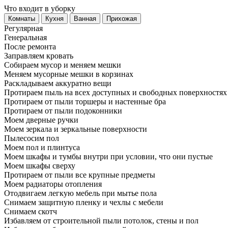
Что входит в уборку
Регу­лярная
Гене­ральная
После ремонта
Заправляем кровать
Собираем мусор и меняем мешки
Меняем мусорные мешки в корзинах
Раскладываем аккуратно вещи
Протираем пыль на всех доступных и свободных поверхностях
Протираем от пыли торшеры и настенные бра
Протираем от пыли подоконники
Моем дверные ручки
Моем зеркала и зеркальные поверхности
Пылесосим пол
Моем пол и плинтуса
Моем шкафы и тумбы внутри при условии, что они пустые
Моем шкафы сверху
Протираем от пыли все крупные предметы
Моем радиаторы отопления
Отодвигаем легкую мебель при мытье пола
Снимаем защитную пленку и чехлы с мебели
Снимаем скотч
Избавляем от строительной пыли потолок, стены и пол