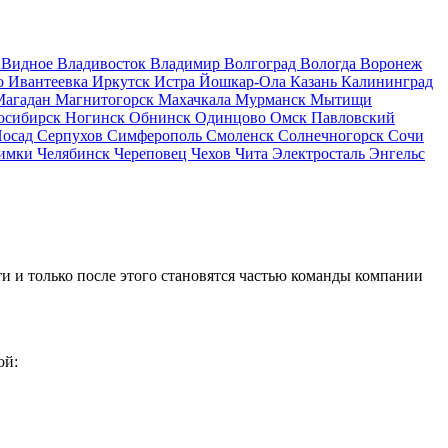
д
Видное
Владивосток
Владимир
Волгоград
Вологда
Воронеж
о
Ивантеевка
Иркутск
Истра
Йошкар-Ола
Казань
Калининград
Магадан
Магнитогорск
Махачкала
Мурманск
Мытищи
осибирск
Ногинск
Обнинск
Одинцово
Омск
Павловский
Посад
Серпухов
Симферополь
Смоленск
Солнечногорск
Сочи
имки
Челябинск
Череповец
Чехов
Чита
Электросталь
Энгельс
и и только после этого становятся частью команды компании
ой: