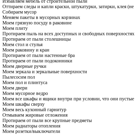
Избавляем мебель от строительной пыли
Оттираем следы и капли краски, штукатурки, затирки, клея (не
Собираем мусор
Меняем пакеты в мусорных корзинах
Моем грязную посуду в раковине
Моем плиту
Протираем пыль на всех доступных и свободных поверхностях
Протираем от пыли столешницы
Моем стол и стулья
Моем раковину и кран
Протираем от пыли настенные бра
Протираем от пыли подоконники
Моем дверные ручки
Моем зеркала и зеркальные поверхности
Пылесосим пол
Моем пол и плинтуса
Моем двери
Моем мусорное ведро
Моем все шкафы и ящики внутри при условии, что они пустые
Моем шкафы сверху
Моем весь кухонный гарнитур
Отмываем жировые отложения
Протираем от пыли все крупные предметы
Моем радиаторы отопления
Моем розетки/выключатели