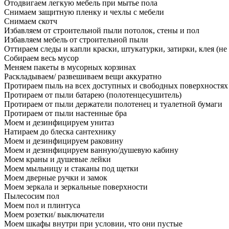
Отодвигаем легкую мебель при мытье пола
Снимаем защитную пленку и чехлы с мебели
Снимаем скотч
Избавляем от строительной пыли потолок, стены и пол
Избавляем мебель от строительной пыли
Оттираем следы и капли краски, штукатурки, затирки, клея (не
Собираем весь мусор
Меняем пакеты в мусорных корзинах
Раскладываем/ развешиваем вещи аккуратно
Протираем пыль на всех доступных и свободных поверхностях
Протираем от пыли батарею (полотенцесушитель)
Протираем от пыли держатели полотенец и туалетной бумаги
Протираем от пыли настенные бра
Моем и дезинфицируем унитаз
Натираем до блеска сантехнику
Моем и дезинфицируем раковину
Моем и дезинфицируем ванную/душевую кабину
Моем краны и душевые лейки
Моем мыльницу и стаканы под щетки
Моем дверные ручки и замок
Моем зеркала и зеркальные поверхности
Пылесосим пол
Моем пол и плинтуса
Моем розетки/ выключатели
Моем шкафы внутри при условии, что они пустые