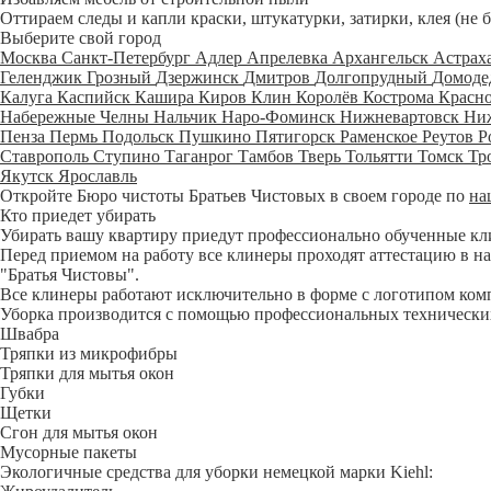
Оттираем следы и капли краски, штукатурки, затирки, клея (не 
Выберите свой город
Москва
Санкт-Петербург
Адлер
Апрелевка
Архангельск
Астрах
Геленджик
Грозный
Дзержинск
Дмитров
Долгопрудный
Домоде
Калуга
Каспийск
Кашира
Киров
Клин
Королёв
Кострома
Красн
Набережные Челны
Нальчик
Наро-Фоминск
Нижневартовск
Ни
Пенза
Пермь
Подольск
Пушкино
Пятигорск
Раменское
Реутов
Р
Ставрополь
Ступино
Таганрог
Тамбов
Тверь
Тольятти
Томск
Тр
Якутск
Ярославль
Откройте Бюро чистоты Братьев Чистовых в своем городе по
на
Кто приедет убирать
Убирать вашу квартиру приедут профессионально обученные клине
Перед приемом на работу все клинеры проходят аттестацию в на
"Братья Чистовы".
Все клинеры работают исключительно в форме с логотипом ком
Уборка производится с помощью профессиональных технических
Швабра
Тряпки из микрофибры
Тряпки для мытья окон
Губки
Щетки
Сгон для мытья окон
Мусорные пакеты
Экологичные средства для уборки немецкой марки Kiehl: