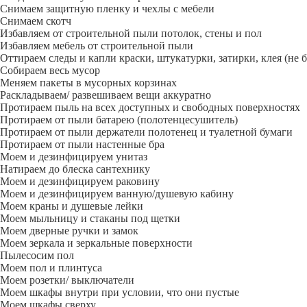
Снимаем защитную пленку и чехлы с мебели
Снимаем скотч
Избавляем от строительной пыли потолок, стены и пол
Избавляем мебель от строительной пыли
Оттираем следы и капли краски, штукатурки, затирки, клея (не 
Собираем весь мусор
Меняем пакеты в мусорных корзинах
Раскладываем/ развешиваем вещи аккуратно
Протираем пыль на всех доступных и свободных поверхностях
Протираем от пыли батарею (полотенцесушитель)
Протираем от пыли держатели полотенец и туалетной бумаги
Протираем от пыли настенные бра
Моем и дезинфицируем унитаз
Натираем до блеска сантехнику
Моем и дезинфицируем раковину
Моем и дезинфицируем ванную/душевую кабину
Моем краны и душевые лейки
Моем мыльницу и стаканы под щетки
Моем дверные ручки и замок
Моем зеркала и зеркальные поверхности
Пылесосим пол
Моем пол и плинтуса
Моем розетки/ выключатели
Моем шкафы внутри при условии, что они пустые
Моем шкафы сверху