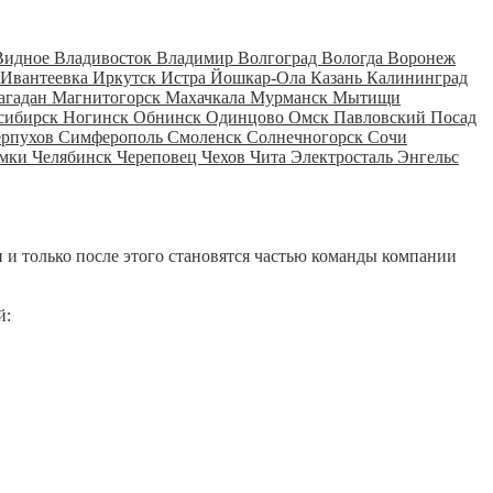
Видное
Владивосток
Владимир
Волгоград
Вологда
Воронеж
Ивантеевка
Иркутск
Истра
Йошкар-Ола
Казань
Калининград
агадан
Магнитогорск
Махачкала
Мурманск
Мытищи
сибирск
Ногинск
Обнинск
Одинцово
Омск
Павловский Посад
ерпухов
Симферополь
Смоленск
Солнечногорск
Сочи
мки
Челябинск
Череповец
Чехов
Чита
Электросталь
Энгельс
 и только после этого становятся частью команды компании
й: