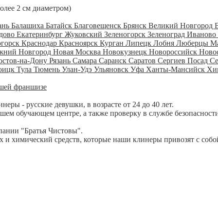
более 2 см диаметром)
ань
Балашиха
Батайск
Благовещенск
Брянск
Великий Новгород
дово
Екатеринбург
Жуковский
Зеленогорск
Зеленоград
Иваново
огорск
Краснодар
Красноярск
Курган
Липецк
Лобня
Люберцы
М
жний Новгород
Новая Москва
Новокузнецк
Новороссийск
Ново
остов-на-Дону
Рязань
Самара
Саранск
Саратов
Сергиев Посад
С
оицк
Тула
Тюмень
Улан-Удэ
Ульяновск
Уфа
Ханты-Мансийск
Хи
шей франшизе
ры - русские девушки, в возрасте от 24 до 40 лет.
шем обучающем центре, а также проверку в службе безопасности
пании "Братья Чистовы".
 и химический средств, которые наши клинеры привозят с собо