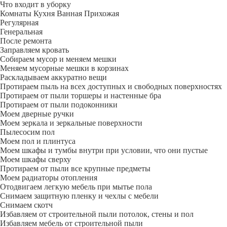
Что входит в уборку
Регу­лярная
Гене­ральная
После ремонта
Заправляем кровать
Собираем мусор и меняем мешки
Меняем мусорные мешки в корзинах
Раскладываем аккуратно вещи
Протираем пыль на всех доступных и свободных поверхностях
Протираем от пыли торшеры и настенные бра
Протираем от пыли подоконники
Моем дверные ручки
Моем зеркала и зеркальные поверхности
Пылесосим пол
Моем пол и плинтуса
Моем шкафы и тумбы внутри при условии, что они пустые
Моем шкафы сверху
Протираем от пыли все крупные предметы
Моем радиаторы отопления
Отодвигаем легкую мебель при мытье пола
Снимаем защитную пленку и чехлы с мебели
Снимаем скотч
Избавляем от строительной пыли потолок, стены и пол
Избавляем мебель от строительной пыли