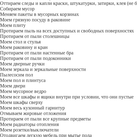
Оттираем следы и капли краски, штукатурки, затирки, клея (не 
Собираем мусор
Меняем пакеты в мусорных корзинах
Моем грязную посуду в раковине
Моем плиту
Протираем пыль на всех доступных и свободных поверхностях
Протираем от пыли столешницы
Моем стол и стулья
Моем раковину и кран
Протираем от пыли настенные бра
Протираем от пыли подоконники
Моем дверные ручки
Моем зеркала и зеркальные поверхности
Пылесосим пол
Моем пол и плинтуса
Моем двери
Моем мусорное ведро
Моем все шкафы и ящики внутри при условии, что они пустые
Моем шкафы сверху
Моем весь кухонный гарнитур
Отмываем жировые отложения
Протираем от пыли все крупные предметы
Моем радиаторы отопления
Моем розетки/выключатели
Отодвигаем легкую мебель при мытье пола