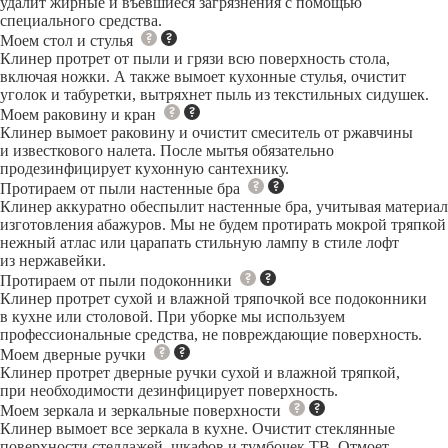
удалит жирные и въевшиеся загрязнения с помощью
специального средства.
Моем стол и стулья
Клинер протрет от пыли и грязи всю поверхность стола,
включая ножки. А также вымоет кухонные стулья, очистит
уголок и табуретки, вытряхнет пыль из текстильных сидушек.
Моем раковину и кран
Клинер вымоет раковину и очистит смеситель от ржавчины
и известкового налета. После мытья обязательно
продезинфицирует кухонную сантехнику.
Протираем от пыли настенные бра
Клинер аккуратно обеспылит настенные бра, учитывая материал
изготовления абажуров. Мы не будем протирать мокрой тряпкой
нежный атлас или царапать стильную лампу в стиле лофт
из нержавейки.
Протираем от пыли подоконники
Клинер протрет сухой и влажной тряпочкой все подоконники
в кухне или столовой. При уборке мы используем
профессиональные средства, не повреждающие поверхность.
Моем дверные ручки
Клинер протрет дверные ручки сухой и влажной тряпкой,
при необходимости дезинфицирует поверхность.
Моем зеркала и зеркальные поверхности
Клинер вымоет все зеркала в кухне. Очистит стеклянные
поверхности стеллажей, шкафов и тумбочек ТВ. Отмоет