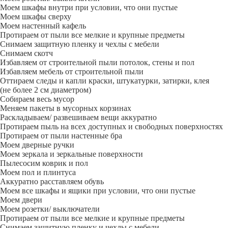
Моем шкафы внутри при условии, что они пустые
Моем шкафы сверху
Моем настенный кафель
Протираем от пыли все мелкие и крупные предметы
Снимаем защитную пленку и чехлы с мебели
Снимаем скотч
Избавляем от строительной пыли потолок, стены и пол
Избавляем мебель от строительной пыли
Оттираем следы и капли краски, штукатурки, затирки, клея
(не более 2 см диаметром)
Собираем весь мусор
Меняем пакеты в мусорных корзинах
Раскладываем/ развешиваем вещи аккуратно
Протираем пыль на всех доступных и свободных поверхностях
Протираем от пыли настенные бра
Моем дверные ручки
Моем зеркала и зеркальные поверхности
Пылесосим коврик и пол
Моем пол и плинтуса
Аккуратно расставляем обувь
Моем все шкафы и ящики при условии, что они пустые
Моем двери
Моем розетки/ выключатели
Протираем от пыли все мелкие и крупные предметы
Снимаем защитную пленку и чехлы с мебели