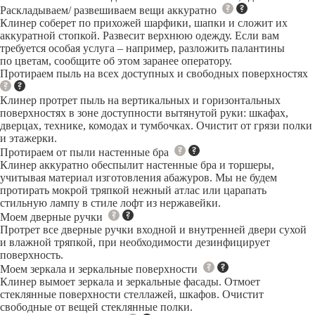
Раскладываем/ развешиваем вещи аккуратно
Клинер соберет по прихожей шарфики, шапки и сложит их
аккуратной стопкой. Развесит верхнюю одежду. Если вам
требуется особая услуга – например, разложить палантины
по цветам, сообщите об этом заранее оператору.
Протираем пыль на всех доступных и свободных поверхностях
Клинер протрет пыль на вертикальных и горизонтальных
поверхностях в зоне доступности вытянутой руки: шкафах,
дверцах, технике, комодах и тумбочках. Очистит от грязи полки
и этажерки.
Протираем от пыли настенные бра
Клинер аккуратно обеспылит настенные бра и торшеры,
учитывая материал изготовления абажуров. Мы не будем
протирать мокрой тряпкой нежный атлас или царапать
стильную лампу в стиле лофт из нержавейки.
Моем дверные ручки
Протрет все дверные ручки входной и внутренней двери сухой
и влажной тряпкой, при необходимости дезинфицирует
поверхность.
Моем зеркала и зеркальные поверхности
Клинер вымоет зеркала и зеркальные фасады. Отмоет
стеклянные поверхности стеллажей, шкафов. Очистит
свободные от вещей стеклянные полки.