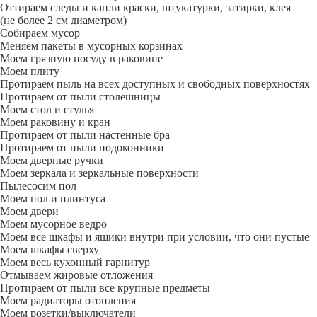
Оттираем следы и капли краски, штукатурки, затирки, клея
(не более 2 см диаметром)
Собираем мусор
Меняем пакеты в мусорных корзинах
Моем грязную посуду в раковине
Моем плиту
Протираем пыль на всех доступных и свободных поверхностях
Протираем от пыли столешницы
Моем стол и стулья
Моем раковину и кран
Протираем от пыли настенные бра
Протираем от пыли подоконники
Моем дверные ручки
Моем зеркала и зеркальные поверхности
Пылесосим пол
Моем пол и плинтуса
Моем двери
Моем мусорное ведро
Моем все шкафы и ящики внутри при условии, что они пустые
Моем шкафы сверху
Моем весь кухонный гарнитур
Отмываем жировые отложения
Протираем от пыли все крупные предметы
Моем радиаторы отопления
Моем розетки/выключатели