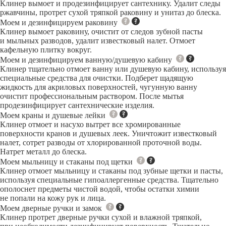
Клинер вымоет и продезинфицирует сантехнику. Удалит следы
ржавчины, протрет сухой тряпкой раковину и унитаз до блеска.
Моем и дезинфицируем раковину
Клинер вымоет раковину, очистит от следов зубной пасты
и мыльных разводов, удалит известковый налет. Отмоет
кафельную плитку вокруг.
Моем и дезинфицируем ванную/душевую кабину
Клинер тщательно отмоет ванну или душевую кабину, используя
специальные средства для очистки. Подберет щадящую
жидкость для акриловых поверхностей, чугунную ванну
очистит профессиональным раствором. После мытья
продезинфицирует сантехнические изделия.
Моем краны и душевые лейки
Клинер отмоет и насухо вытрет все хромированные
поверхности кранов и душевых леек. Уничтожит известковый
налет, сотрет разводы от хлорированной проточной воды.
Натрет металл до блеска.
Моем мыльницу и стаканы под щетки
Клинер отмоет мыльницу и стаканы под зубные щетки и пасты,
используя специальные гипоаллергенные средства. Тщательно
ополоснет предметы чистой водой, чтобы остатки химии
не попали на кожу рук и лица.
Моем дверные ручки и замок
Клинер протрет дверные ручки сухой и влажной тряпкой,