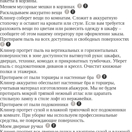
пакеты в корзины.
Меняем мусорные мешки в корзинах
Раскладываем аккуратно вещи
Клинер соберет вещи по комнатам. Сложит в аккуратную
стопочку и оставит на кровати или стуле. Если вам требуется
разложить вещи по цветам или развесить одежду в шкафу –
сообщите об этом нашему оператору при оформлении заказа.
Протираем пыль на всех доступных и свободных поверхностях
Клинер протрет пыль на вертикальных и горизонтальных
поверхностях в зоне доступности вытянутой руки: шкафах,
дверцах, технике, комодах и прикроватных тумбочках. Уберет
пыль с подлокотников диванов и кресел. Очистит книжные
полки и этажерки.
Протираем от пыли торшеры и настенные бра
Клинер аккуратно обеспылит настенные бра и торшеры,
учитывая материал изготовления абажуров. Мы не будем
протирать мокрой тряпкой нежный атлас или царапать
стильную лампу в стиле лофт из нержавейки.
Протираем от пыли подоконники
Клинер протрет сухой и влажной тряпочкой все подоконники
в комнате. При уборке мы используем профессиональные
средства, не повреждающие поверхность.
Моем дверные ручки
Клинер протрет все дверные ручки в квартире сухой и влажной