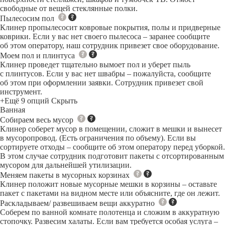
свободные от вещей стеклянные полки.
Пылесосим пол
Клинер пропылесосит ковровые покрытия, полы и придверные
коврики. Если у вас нет своего пылесоса – заранее сообщите
об этом оператору, наш сотрудник привезет свое оборудование.
Моем пол и плинтуса
Клинер проведет тщательно вымоет пол и уберет пыль
с плинтусов. Если у вас нет швабры – пожалуйста, сообщите
об этом при оформлении заявки. Сотрудник привезет свой
инструмент.
+Ещё 9 опций
Скрыть
Ванная
Собираем весь мусор
Клинер соберет мусор в помещении, сложит в мешки и вынесет
в мусоропровод. (Есть ограничения по объему). Если вы
сортируете отходы – сообщите об этом оператору перед уборкой.
В этом случае сотрудник подготовит пакеты с отсортированным
мусором для дальнейшей утилизации.
Меняем пакеты в мусорных корзинах
Клинер положит новые мусорные мешки в корзины – оставьте
пакет с пакетами на видном месте или объясните, где он лежит.
Раскладываем/ развешиваем вещи аккуратно
Соберем по ванной комнате полотенца и сложим в аккуратную
стопочку. Развесим халаты. Если вам требуется особая услуга –