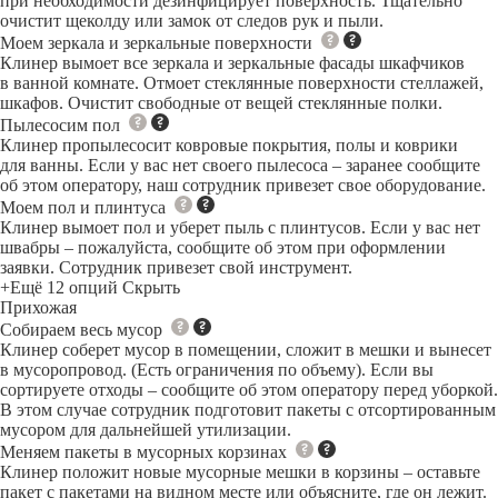
при необходимости дезинфицирует поверхность. Тщательно
очистит щеколду или замок от следов рук и пыли.
Моем зеркала и зеркальные поверхности
Клинер вымоет все зеркала и зеркальные фасады шкафчиков
в ванной комнате. Отмоет стеклянные поверхности стеллажей,
шкафов. Очистит свободные от вещей стеклянные полки.
Пылесосим пол
Клинер пропылесосит ковровые покрытия, полы и коврики
для ванны. Если у вас нет своего пылесоса – заранее сообщите
об этом оператору, наш сотрудник привезет свое оборудование.
Моем пол и плинтуса
Клинер вымоет пол и уберет пыль с плинтусов. Если у вас нет
швабры – пожалуйста, сообщите об этом при оформлении
заявки. Сотрудник привезет свой инструмент.
+Ещё 12 опций
Скрыть
Прихожая
Собираем весь мусор
Клинер соберет мусор в помещении, сложит в мешки и вынесет
в мусоропровод. (Есть ограничения по объему). Если вы
сортируете отходы – сообщите об этом оператору перед уборкой.
В этом случае сотрудник подготовит пакеты с отсортированным
мусором для дальнейшей утилизации.
Меняем пакеты в мусорных корзинах
Клинер положит новые мусорные мешки в корзины – оставьте
пакет с пакетами на видном месте или объясните, где он лежит.