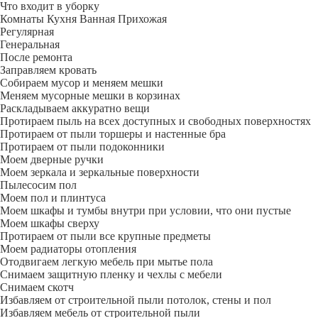
Что входит в уборку
Регу­лярная
Гене­ральная
После ремонта
Заправляем кровать
Собираем мусор и меняем мешки
Меняем мусорные мешки в корзинах
Раскладываем аккуратно вещи
Протираем пыль на всех доступных и свободных поверхностях
Протираем от пыли торшеры и настенные бра
Протираем от пыли подоконники
Моем дверные ручки
Моем зеркала и зеркальные поверхности
Пылесосим пол
Моем пол и плинтуса
Моем шкафы и тумбы внутри при условии, что они пустые
Моем шкафы сверху
Протираем от пыли все крупные предметы
Моем радиаторы отопления
Отодвигаем легкую мебель при мытье пола
Снимаем защитную пленку и чехлы с мебели
Снимаем скотч
Избавляем от строительной пыли потолок, стены и пол
Избавляем мебель от строительной пыли