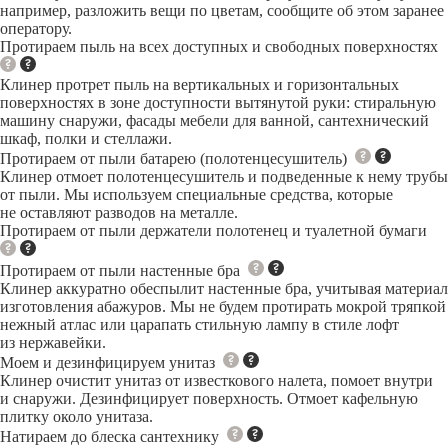
например, разложить вещи по цветам, сообщите об этом заранее
оператору.
Протираем пыль на всех доступных и свободных поверхностях
Клинер протрет пыль на вертикальных и горизонтальных
поверхностях в зоне доступности вытянутой руки: стиральную
машину снаружи, фасады мебели для ванной, сантехнический
шкаф, полки и стеллажи.
Протираем от пыли батарею (полотенцесушитель)
Клинер отмоет полотенцесушитель и подведенные к нему трубы
от пыли. Мы используем специальные средства, которые
не оставляют разводов на металле.
Протираем от пыли держатели полотенец и туалетной бумаги
Протираем от пыли настенные бра
Клинер аккуратно обеспылит настенные бра, учитывая материал
изготовления абажуров. Мы не будем протирать мокрой тряпкой
нежный атлас или царапать стильную лампу в стиле лофт
из нержавейки.
Моем и дезинфицируем унитаз
Клинер очистит унитаз от известкового налета, помоет внутри
и снаружи. Дезинфицирует поверхность. Отмоет кафельную
плитку около унитаза.
Натираем до блеска сантехнику