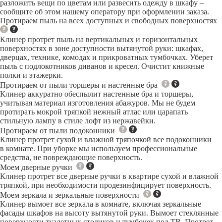
разложить вещи по цветам или развесить одежду в шкафу –
сообщите об этом нашему оператору при оформлении заказа.
Протираем пыль на всех доступных и свободных поверхностях
Клинер протрет пыль на вертикальных и горизонтальных
поверхностях в зоне доступности вытянутой руки: шкафах,
дверцах, технике, комодах и прикроватных тумбочках. Уберет
пыль с подлокотников диванов и кресел. Очистит книжные
полки и этажерки.
Протираем от пыли торшеры и настенные бра
Клинер аккуратно обеспылит настенные бра и торшеры,
учитывая материал изготовления абажуров. Мы не будем
протирать мокрой тряпкой нежный атлас или царапать
стильную лампу в стиле лофт из нержавейки.
Протираем от пыли подоконники
Клинер протрет сухой и влажной тряпочкой все подоконники
в комнате. При уборке мы используем профессиональные
средства, не повреждающие поверхность.
Моем дверные ручки
Клинер протрет все дверные ручки в квартире сухой и влажной
тряпкой, при необходимости продезинфицирует поверхность.
Моем зеркала и зеркальные поверхности
Клинер вымоет все зеркала в комнате, включая зеркальные
фасады шкафов на высоту вытянутой руки. Вымоет стеклянные
поверхности туалетных столиков и тумбочек под ТВ. Протрет