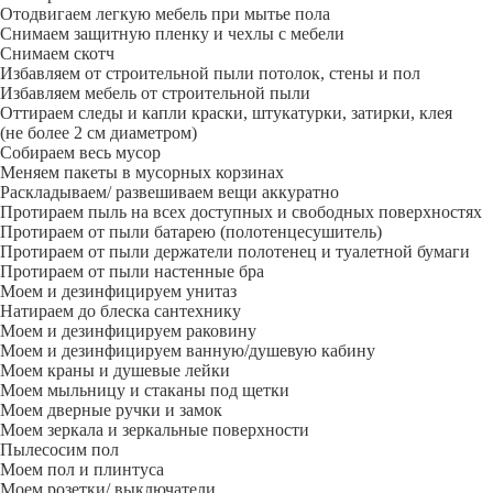
Отодвигаем легкую мебель при мытье пола
Снимаем защитную пленку и чехлы с мебели
Снимаем скотч
Избавляем от строительной пыли потолок, стены и пол
Избавляем мебель от строительной пыли
Оттираем следы и капли краски, штукатурки, затирки, клея
(не более 2 см диаметром)
Собираем весь мусор
Меняем пакеты в мусорных корзинах
Раскладываем/ развешиваем вещи аккуратно
Протираем пыль на всех доступных и свободных поверхностях
Протираем от пыли батарею (полотенцесушитель)
Протираем от пыли держатели полотенец и туалетной бумаги
Протираем от пыли настенные бра
Моем и дезинфицируем унитаз
Натираем до блеска сантехнику
Моем и дезинфицируем раковину
Моем и дезинфицируем ванную/душевую кабину
Моем краны и душевые лейки
Моем мыльницу и стаканы под щетки
Моем дверные ручки и замок
Моем зеркала и зеркальные поверхности
Пылесосим пол
Моем пол и плинтуса
Моем розетки/ выключатели