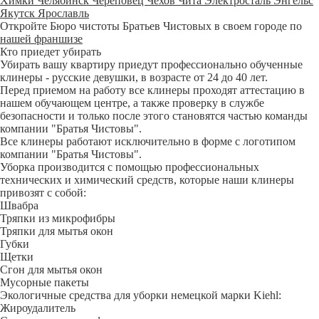
Химки
Челябинск
Череповец
Чехов
Чита
Электросталь
Энгельс
Якутск
Ярославль
Откройте Бюро чистоты Братьев Чистовых в своем городе по
нашей франшизе
Кто приедет убирать
Убирать вашу квартиру приедут профессионально обученные
клинеры - русские девушки, в возрасте от 24 до 40 лет.
Перед приемом на работу все клинеры проходят аттестацию в
нашем обучающем центре, а также проверку в службе
безопасности и только после этого становятся частью команды
компании "Братья Чистовы".
Все клинеры работают исключительно в форме с логотипом
компании "Братья Чистовы".
Уборка производится с помощью профессиональных
технических и химический средств, которые наши клинеры
привозят с собой:
Швабра
Тряпки из микрофибры
Тряпки для мытья окон
Губки
Щетки
Сгон для мытья окон
Мусорные пакеты
Экологичные средства для уборки немецкой марки Kiehl:
Жироудалитель