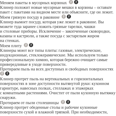
Меняем пакеты в мусорных корзинах
Клинер положит новые мусорные мешки в корзины – оставьте
пакет с пакетами на видном месте или объясните, где он лежит.
Моем грязную посуду в раковине
Клинер вымоет посуду, которая уже лежит в раковине. Вы
можете туда заранее сложить грязные тарелки, чашки
и столовые приборы. Исключение – закопченные сковородки,
казаны и кастрюли, а также посуда с застарелым жиром
на стенках.
Моем плиту
Клинеры моют все типы плиты: газовые, электрические,
индукционные, стеклокерамические. Мы используем только
профессиональную химию, которая бережно очищает самые
привередливые в уходе поверхности.
Протираем пыль на всех доступных и свободных поверхностях
Клинер протрет пыль на вертикальных и горизонтальных
поверхностях в зоне доступности вытянутой руки: кухонном
гарнитуре, навесных полках, стеллажах и этажерках
с комнатными растениями. Очистит от пыли кухонную вытяжку
снаружи.
Протираем от пыли столешницы
Клинер протрет обеденные столы и рабочие кухонные
поверхности сухой и влажной тряпкой. При необходимости,