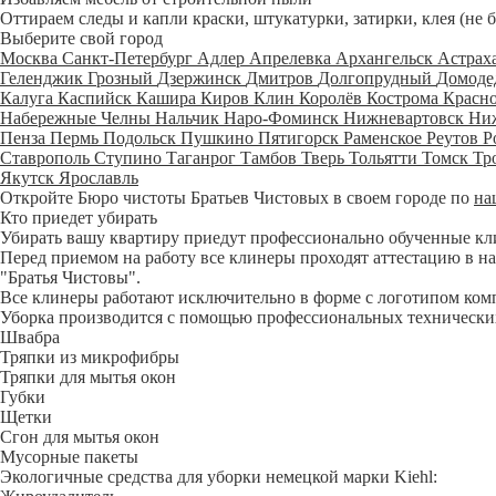
Оттираем следы и капли краски, штукатурки, затирки, клея (не 
Выберите свой город
Москва
Санкт-Петербург
Адлер
Апрелевка
Архангельск
Астрах
Геленджик
Грозный
Дзержинск
Дмитров
Долгопрудный
Домоде
Калуга
Каспийск
Кашира
Киров
Клин
Королёв
Кострома
Красн
Набережные Челны
Нальчик
Наро-Фоминск
Нижневартовск
Ни
Пенза
Пермь
Подольск
Пушкино
Пятигорск
Раменское
Реутов
Р
Ставрополь
Ступино
Таганрог
Тамбов
Тверь
Тольятти
Томск
Тр
Якутск
Ярославль
Откройте Бюро чистоты Братьев Чистовых в своем городе по
на
Кто приедет убирать
Убирать вашу квартиру приедут профессионально обученные клине
Перед приемом на работу все клинеры проходят аттестацию в на
"Братья Чистовы".
Все клинеры работают исключительно в форме с логотипом ком
Уборка производится с помощью профессиональных технических
Швабра
Тряпки из микрофибры
Тряпки для мытья окон
Губки
Щетки
Сгон для мытья окон
Мусорные пакеты
Экологичные средства для уборки немецкой марки Kiehl: