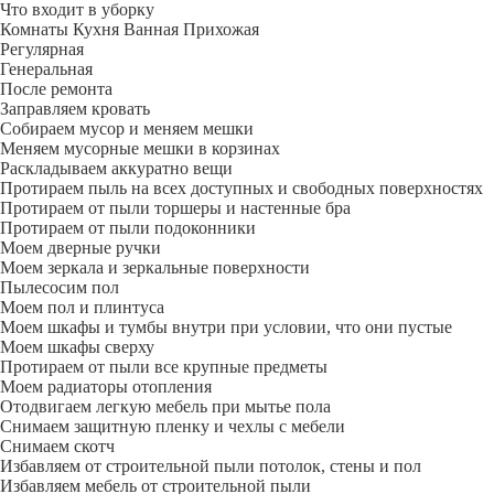
Что входит в уборку
Регу­лярная
Гене­ральная
После ремонта
Заправляем кровать
Собираем мусор и меняем мешки
Меняем мусорные мешки в корзинах
Раскладываем аккуратно вещи
Протираем пыль на всех доступных и свободных поверхностях
Протираем от пыли торшеры и настенные бра
Протираем от пыли подоконники
Моем дверные ручки
Моем зеркала и зеркальные поверхности
Пылесосим пол
Моем пол и плинтуса
Моем шкафы и тумбы внутри при условии, что они пустые
Моем шкафы сверху
Протираем от пыли все крупные предметы
Моем радиаторы отопления
Отодвигаем легкую мебель при мытье пола
Снимаем защитную пленку и чехлы с мебели
Снимаем скотч
Избавляем от строительной пыли потолок, стены и пол
Избавляем мебель от строительной пыли