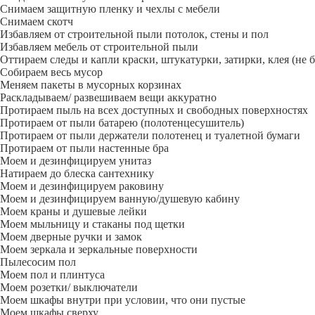
Снимаем защитную пленку и чехлы с мебели
Снимаем скотч
Избавляем от строительной пыли потолок, стены и пол
Избавляем мебель от строительной пыли
Оттираем следы и капли краски, штукатурки, затирки, клея (не 
Собираем весь мусор
Меняем пакеты в мусорных корзинах
Раскладываем/ развешиваем вещи аккуратно
Протираем пыль на всех доступных и свободных поверхностях
Протираем от пыли батарею (полотенцесушитель)
Протираем от пыли держатели полотенец и туалетной бумаги
Протираем от пыли настенные бра
Моем и дезинфицируем унитаз
Натираем до блеска сантехнику
Моем и дезинфицируем раковину
Моем и дезинфицируем ванную/душевую кабину
Моем краны и душевые лейки
Моем мыльницу и стаканы под щетки
Моем дверные ручки и замок
Моем зеркала и зеркальные поверхности
Пылесосим пол
Моем пол и плинтуса
Моем розетки/ выключатели
Моем шкафы внутри при условии, что они пустые
Моем шкафы сверху