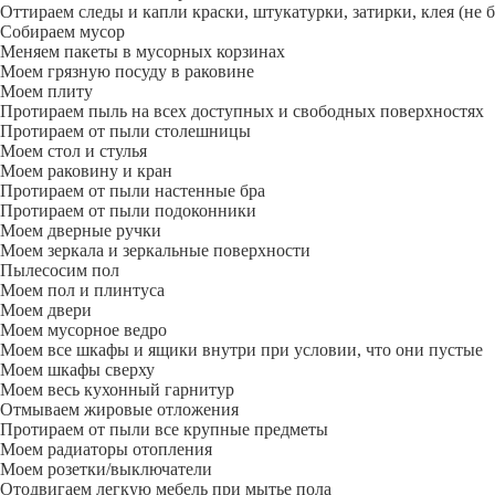
Оттираем следы и капли краски, штукатурки, затирки, клея (не 
Собираем мусор
Меняем пакеты в мусорных корзинах
Моем грязную посуду в раковине
Моем плиту
Протираем пыль на всех доступных и свободных поверхностях
Протираем от пыли столешницы
Моем стол и стулья
Моем раковину и кран
Протираем от пыли настенные бра
Протираем от пыли подоконники
Моем дверные ручки
Моем зеркала и зеркальные поверхности
Пылесосим пол
Моем пол и плинтуса
Моем двери
Моем мусорное ведро
Моем все шкафы и ящики внутри при условии, что они пустые
Моем шкафы сверху
Моем весь кухонный гарнитур
Отмываем жировые отложения
Протираем от пыли все крупные предметы
Моем радиаторы отопления
Моем розетки/выключатели
Отодвигаем легкую мебель при мытье пола