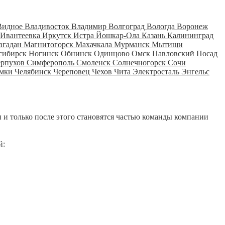
Видное
Владивосток
Владимир
Волгоград
Вологда
Воронеж
Ивантеевка
Иркутск
Истра
Йошкар-Ола
Казань
Калининград
агадан
Магнитогорск
Махачкала
Мурманск
Мытищи
сибирск
Ногинск
Обнинск
Одинцово
Омск
Павловский Посад
ерпухов
Симферополь
Смоленск
Солнечногорск
Сочи
мки
Челябинск
Череповец
Чехов
Чита
Электросталь
Энгельс
 и только после этого становятся частью команды компании
й: