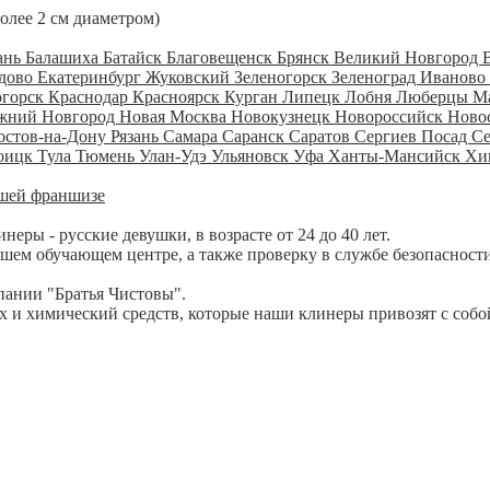
более 2 см диаметром)
ань
Балашиха
Батайск
Благовещенск
Брянск
Великий Новгород
дово
Екатеринбург
Жуковский
Зеленогорск
Зеленоград
Иваново
огорск
Краснодар
Красноярск
Курган
Липецк
Лобня
Люберцы
М
жний Новгород
Новая Москва
Новокузнецк
Новороссийск
Ново
остов-на-Дону
Рязань
Самара
Саранск
Саратов
Сергиев Посад
С
оицк
Тула
Тюмень
Улан-Удэ
Ульяновск
Уфа
Ханты-Мансийск
Хи
шей франшизе
ры - русские девушки, в возрасте от 24 до 40 лет.
шем обучающем центре, а также проверку в службе безопасности
пании "Братья Чистовы".
 и химический средств, которые наши клинеры привозят с собо