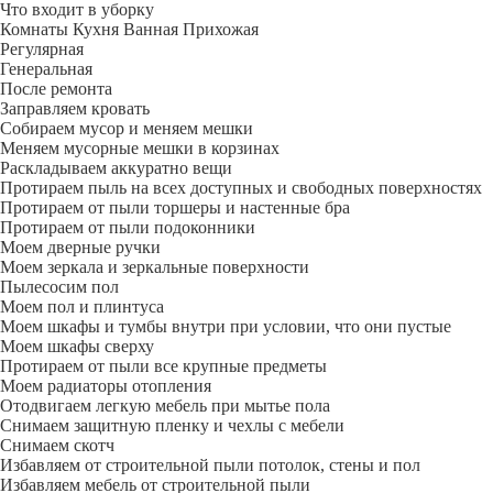
Что входит в уборку
Регу­лярная
Гене­ральная
После ремонта
Заправляем кровать
Собираем мусор и меняем мешки
Меняем мусорные мешки в корзинах
Раскладываем аккуратно вещи
Протираем пыль на всех доступных и свободных поверхностях
Протираем от пыли торшеры и настенные бра
Протираем от пыли подоконники
Моем дверные ручки
Моем зеркала и зеркальные поверхности
Пылесосим пол
Моем пол и плинтуса
Моем шкафы и тумбы внутри при условии, что они пустые
Моем шкафы сверху
Протираем от пыли все крупные предметы
Моем радиаторы отопления
Отодвигаем легкую мебель при мытье пола
Снимаем защитную пленку и чехлы с мебели
Снимаем скотч
Избавляем от строительной пыли потолок, стены и пол
Избавляем мебель от строительной пыли