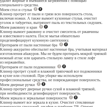
удалит жирные и въевшиеся загрязнения с помощью
специального средства.
Моем стол и стулья
Клинер протрет от пыли и грязи всю поверхность стола,
включая ножки. А также вымоет кухонные стулья, очистит
уголок и табуретки, вытряхнет пыль из текстильных сидушек.
Моем раковину и кран
Клинер вымоет раковину и очистит смеситель от ржавчины
и известкового налета. После мытья обязательно
продезинфицирует кухонную сантехнику.
Протираем от пыли настенные бра
Клинер аккуратно обеспылит настенные бра, учитывая материал
изготовления абажуров. Мы не будем протирать мокрой тряпкой
нежный атлас или царапать стильную лампу в стиле лофт
из нержавейки.
Протираем от пыли подоконники
Клинер протрет сухой и влажной тряпочкой все подоконники
в кухне или столовой. При уборке мы используем
профессиональные средства, не повреждающие поверхность.
Моем дверные ручки
Клинер протрет дверные ручки сухой и влажной тряпкой,
при необходимости дезинфицирует поверхность.
Моем зеркала и зеркальные поверхности
Клинер вымоет все зеркала в кухне. Очистит стеклянные
поверхности стеллажей, шкафов и тумбочек ТВ. Отмоет