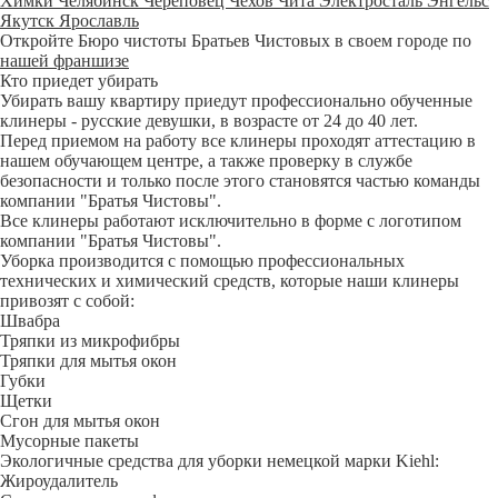
Химки
Челябинск
Череповец
Чехов
Чита
Электросталь
Энгельс
Якутск
Ярославль
Откройте Бюро чистоты Братьев Чистовых в своем городе по
нашей франшизе
Кто приедет убирать
Убирать вашу квартиру приедут профессионально обученные
клинеры - русские девушки, в возрасте от 24 до 40 лет.
Перед приемом на работу все клинеры проходят аттестацию в
нашем обучающем центре, а также проверку в службе
безопасности и только после этого становятся частью команды
компании "Братья Чистовы".
Все клинеры работают исключительно в форме с логотипом
компании "Братья Чистовы".
Уборка производится с помощью профессиональных
технических и химический средств, которые наши клинеры
привозят с собой:
Швабра
Тряпки из микрофибры
Тряпки для мытья окон
Губки
Щетки
Сгон для мытья окон
Мусорные пакеты
Экологичные средства для уборки немецкой марки Kiehl:
Жироудалитель