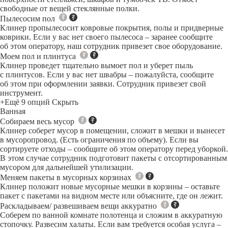
свободные от вещей стеклянные полки.
Пылесосим пол
Клинер пропылесосит ковровые покрытия, полы и придверные
коврики. Если у вас нет своего пылесоса – заранее сообщите
об этом оператору, наш сотрудник привезет свое оборудование.
Моем пол и плинтуса
Клинер проведет тщательно вымоет пол и уберет пыль
с плинтусов. Если у вас нет швабры – пожалуйста, сообщите
об этом при оформлении заявки. Сотрудник привезет свой
инструмент.
+Ещё 9 опций
Скрыть
Ванная
Собираем весь мусор
Клинер соберет мусор в помещении, сложит в мешки и вынесет
в мусоропровод. (Есть ограничения по объему). Если вы
сортируете отходы – сообщите об этом оператору перед уборкой.
В этом случае сотрудник подготовит пакеты с отсортированным
мусором для дальнейшей утилизации.
Меняем пакеты в мусорных корзинах
Клинер положит новые мусорные мешки в корзины – оставьте
пакет с пакетами на видном месте или объясните, где он лежит.
Раскладываем/ развешиваем вещи аккуратно
Соберем по ванной комнате полотенца и сложим в аккуратную
стопочку. Развесим халаты. Если вам требуется особая услуга –