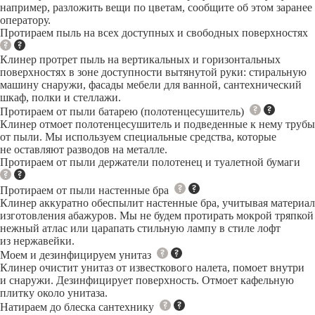
например, разложить вещи по цветам, сообщите об этом заранее
оператору.
Протираем пыль на всех доступных и свободных поверхностях
Клинер протрет пыль на вертикальных и горизонтальных
поверхностях в зоне доступности вытянутой руки: стиральную
машину снаружи, фасады мебели для ванной, сантехнический
шкаф, полки и стеллажи.
Протираем от пыли батарею (полотенцесушитель)
Клинер отмоет полотенцесушитель и подведенные к нему трубы
от пыли. Мы используем специальные средства, которые
не оставляют разводов на металле.
Протираем от пыли держатели полотенец и туалетной бумаги
Протираем от пыли настенные бра
Клинер аккуратно обеспылит настенные бра, учитывая материал
изготовления абажуров. Мы не будем протирать мокрой тряпкой
нежный атлас или царапать стильную лампу в стиле лофт
из нержавейки.
Моем и дезинфицируем унитаз
Клинер очистит унитаз от известкового налета, помоет внутри
и снаружи. Дезинфицирует поверхность. Отмоет кафельную
плитку около унитаза.
Натираем до блеска сантехнику