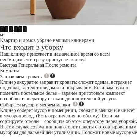
,
7
1
8
0
9
3
1
0
4
м²
1
5
Квартир и домов убрано нашими клинерами
2
7
Что входит в уборку
8
Наш клинер приезжает в назначенное время со всем
9
необходимым и сразу приступает к делу.
0
Быстрая
Генеральная
После ремонта
1
Комнаты
2
Заправляем кровать
4
Клинер аккуратно заправит кровать: сложит одеяла, встряхнет
5
подушки, застелет пледом или покрывалом. Если вам нужно
6
поменять постельное белье – заранее приготовьте комплект
7
и сообщите оператору о заказе дополнительной услуги.
8
Собираем мусор и меняем мешки
9
Клинер соберет мусор в помещении, сложит в мешки и вынесет
1
в мусоропровод. (Есть ограничения по объему). Если вы
2
сортируете отходы – сообщите об этом оператору перед уборкой.
3
В этом случае сотрудник подготовит пакеты с отсортированным
4
мусором для дальнейшей утилизации. Положит новые мусорные
5