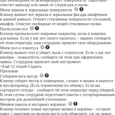
при необходимости дезинфицирует поверхность. Тщательно
очистит щеколду или замок от следов рук и пыли.
Моем зеркала и зеркальные поверхности
Клинер вымоет все зеркала и зеркальные фасады шкафчиков
в ванной комнате. Отмоет стеклянные поверхности стеллажей,
шкафов. Очистит свободные от вещей стеклянные полки.
Пылесосим пол
Клинер пропылесосит ковровые покрытия, полы и коврики
для ванны. Если у вас нет своего пылесоса – заранее сообщите
об этом оператору, наш сотрудник привезет свое оборудование.
Моем пол и плинтуса
Клинер вымоет пол и уберет пыль с плинтусов. Если у вас нет
швабры – пожалуйста, сообщите об этом при оформлении
заявки. Сотрудник привезет свой инструмент.
+Ещё 12 опций
Скрыть
Прихожая
Собираем весь мусор
Клинер соберет мусор в помещении, сложит в мешки и вынесет
в мусоропровод. (Есть ограничения по объему). Если вы
сортируете отходы – сообщите об этом оператору перед уборкой.
В этом случае сотрудник подготовит пакеты с отсортированным
мусором для дальнейшей утилизации.
Меняем пакеты в мусорных корзинах
Клинер положит новые мусорные мешки в корзины – оставьте
пакет с пакетами на видном месте или объясните, где он лежит.