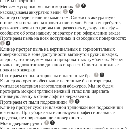
пакеты в корзины.
6
Меняем мусорные мешки в корзинах
8
9
Раскладываем аккуратно вещи
0
Клинер соберет вещи по комнатам. Сложит в аккуратную
1
стопочку и оставит на кровати или стуле. Если вам требуется
2
разложить вещи по цветам или развесить одежду в шкафу –
3
сообщите об этом нашему оператору при оформлении заказа.
5
Протираем пыль на всех доступных и свободных поверхностях
6
7
Клинер протрет пыль на вертикальных и горизонтальных
поверхностях в зоне доступности вытянутой руки: шкафах,
дверцах, технике, комодах и прикроватных тумбочках. Уберет
пыль с подлокотников диванов и кресел. Очистит книжные
полки и этажерки.
Протираем от пыли торшеры и настенные бра
Клинер аккуратно обеспылит настенные бра и торшеры,
учитывая материал изготовления абажуров. Мы не будем
протирать мокрой тряпкой нежный атлас или царапать
стильную лампу в стиле лофт из нержавейки.
Протираем от пыли подоконники
Клинер протрет сухой и влажной тряпочкой все подоконники
в комнате. При уборке мы используем профессиональные
средства, не повреждающие поверхность.
Моем дверные ручки
Клинер протрет все дверные ручки в квартире сухой и влажной