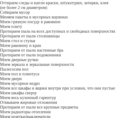
Оттираем следы и капли краски, штукатурки, затирки, клея
(не более 2 см диаметром)
Собираем мусор
Меняем пакеты в мусорных корзинах
Моем грязную посуду в раковине
Моем плиту
Протираем пыль на всех доступных и свободных поверхностях
Протираем от пыли столешницы
Моем стол и стулья
Моем раковину и кран
Протираем от пыли настенные бра
Протираем от пыли подоконники
Моем дверные ручки
Моем зеркала и зеркальные поверхности
Пылесосим пол
Моем пол и плинтуса
Моем двери
Моем мусорное ведро
Моем все шкафы и ящики внутри при условии, что они пустые
Моем шкафы сверху
Моем весь кухонный гарнитур
Отмываем жировые отложения
Протираем от пыли все крупные предметы
Моем радиаторы отопления
Моем розетки/выключатели