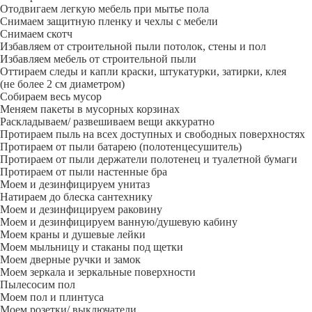
Отодвигаем легкую мебель при мытье пола
Снимаем защитную пленку и чехлы с мебели
Снимаем скотч
Избавляем от строительной пыли потолок, стены и пол
Избавляем мебель от строительной пыли
Оттираем следы и капли краски, штукатурки, затирки, клея
(не более 2 см диаметром)
Собираем весь мусор
Меняем пакеты в мусорных корзинах
Раскладываем/ развешиваем вещи аккуратно
Протираем пыль на всех доступных и свободных поверхностях
Протираем от пыли батарею (полотенцесушитель)
Протираем от пыли держатели полотенец и туалетной бумаги
Протираем от пыли настенные бра
Моем и дезинфицируем унитаз
Натираем до блеска сантехнику
Моем и дезинфицируем раковину
Моем и дезинфицируем ванную/душевую кабину
Моем краны и душевые лейки
Моем мыльницу и стаканы под щетки
Моем дверные ручки и замок
Моем зеркала и зеркальные поверхности
Пылесосим пол
Моем пол и плинтуса
Моем розетки/ выключатели