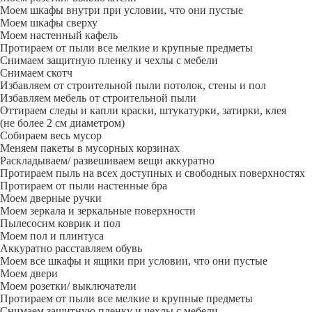
Моем шкафы внутри при условии, что они пустые
Моем шкафы сверху
Моем настенный кафель
Протираем от пыли все мелкие и крупные предметы
Снимаем защитную пленку и чехлы с мебели
Снимаем скотч
Избавляем от строительной пыли потолок, стены и пол
Избавляем мебель от строительной пыли
Оттираем следы и капли краски, штукатурки, затирки, клея
(не более 2 см диаметром)
Собираем весь мусор
Меняем пакеты в мусорных корзинах
Раскладываем/ развешиваем вещи аккуратно
Протираем пыль на всех доступных и свободных поверхностях
Протираем от пыли настенные бра
Моем дверные ручки
Моем зеркала и зеркальные поверхности
Пылесосим коврик и пол
Моем пол и плинтуса
Аккуратно расставляем обувь
Моем все шкафы и ящики при условии, что они пустые
Моем двери
Моем розетки/ выключатели
Протираем от пыли все мелкие и крупные предметы
Снимаем защитную пленку и чехлы с мебели