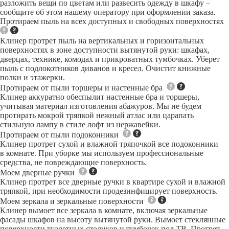
разложить вещи по цветам или развесить одежду в шкафу –
сообщите об этом нашему оператору при оформлении заказа.
Протираем пыль на всех доступных и свободных поверхностях
Клинер протрет пыль на вертикальных и горизонтальных
поверхностях в зоне доступности вытянутой руки: шкафах,
дверцах, технике, комодах и прикроватных тумбочках. Уберет
пыль с подлокотников диванов и кресел. Очистит книжные
полки и этажерки.
Протираем от пыли торшеры и настенные бра
Клинер аккуратно обеспылит настенные бра и торшеры,
учитывая материал изготовления абажуров. Мы не будем
протирать мокрой тряпкой нежный атлас или царапать
стильную лампу в стиле лофт из нержавейки.
Протираем от пыли подоконники
Клинер протрет сухой и влажной тряпочкой все подоконники
в комнате. При уборке мы используем профессиональные
средства, не повреждающие поверхность.
Моем дверные ручки
Клинер протрет все дверные ручки в квартире сухой и влажной
тряпкой, при необходимости продезинфицирует поверхность.
Моем зеркала и зеркальные поверхности
Клинер вымоет все зеркала в комнате, включая зеркальные
фасады шкафов на высоту вытянутой руки. Вымоет стеклянные
поверхности туалетных столиков и тумбочек под ТВ. Протрет