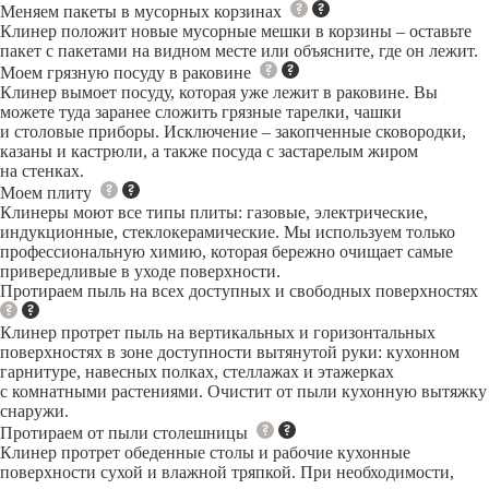
Меняем пакеты в мусорных корзинах
Клинер положит новые мусорные мешки в корзины – оставьте
пакет с пакетами на видном месте или объясните, где он лежит.
Моем грязную посуду в раковине
Клинер вымоет посуду, которая уже лежит в раковине. Вы
можете туда заранее сложить грязные тарелки, чашки
и столовые приборы. Исключение – закопченные сковородки,
казаны и кастрюли, а также посуда с застарелым жиром
на стенках.
Моем плиту
Клинеры моют все типы плиты: газовые, электрические,
индукционные, стеклокерамические. Мы используем только
профессиональную химию, которая бережно очищает самые
привередливые в уходе поверхности.
Протираем пыль на всех доступных и свободных поверхностях
Клинер протрет пыль на вертикальных и горизонтальных
поверхностях в зоне доступности вытянутой руки: кухонном
гарнитуре, навесных полках, стеллажах и этажерках
с комнатными растениями. Очистит от пыли кухонную вытяжку
снаружи.
Протираем от пыли столешницы
Клинер протрет обеденные столы и рабочие кухонные
поверхности сухой и влажной тряпкой. При необходимости,