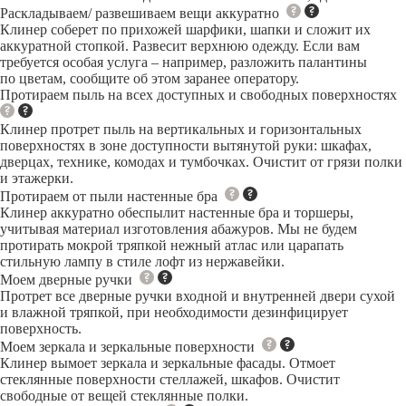
Раскладываем/ развешиваем вещи аккуратно
Клинер соберет по прихожей шарфики, шапки и сложит их
аккуратной стопкой. Развесит верхнюю одежду. Если вам
требуется особая услуга – например, разложить палантины
по цветам, сообщите об этом заранее оператору.
Протираем пыль на всех доступных и свободных поверхностях
Клинер протрет пыль на вертикальных и горизонтальных
поверхностях в зоне доступности вытянутой руки: шкафах,
дверцах, технике, комодах и тумбочках. Очистит от грязи полки
и этажерки.
Протираем от пыли настенные бра
Клинер аккуратно обеспылит настенные бра и торшеры,
учитывая материал изготовления абажуров. Мы не будем
протирать мокрой тряпкой нежный атлас или царапать
стильную лампу в стиле лофт из нержавейки.
Моем дверные ручки
Протрет все дверные ручки входной и внутренней двери сухой
и влажной тряпкой, при необходимости дезинфицирует
поверхность.
Моем зеркала и зеркальные поверхности
Клинер вымоет зеркала и зеркальные фасады. Отмоет
стеклянные поверхности стеллажей, шкафов. Очистит
свободные от вещей стеклянные полки.