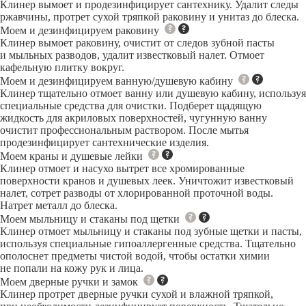
Клинер вымоет и продезинфицирует сантехнику. Удалит следы
ржавчины, протрет сухой тряпкой раковину и унитаз до блеска.
Моем и дезинфицируем раковину
Клинер вымоет раковину, очистит от следов зубной пасты
и мыльных разводов, удалит известковый налет. Отмоет
кафельную плитку вокруг.
Моем и дезинфицируем ванную/душевую кабину
Клинер тщательно отмоет ванну или душевую кабину, используя
специальные средства для очистки. Подберет щадящую
жидкость для акриловых поверхностей, чугунную ванну
очистит профессиональным раствором. После мытья
продезинфицирует сантехнические изделия.
Моем краны и душевые лейки
Клинер отмоет и насухо вытрет все хромированные
поверхности кранов и душевых леек. Уничтожит известковый
налет, сотрет разводы от хлорированной проточной воды.
Натрет металл до блеска.
Моем мыльницу и стаканы под щетки
Клинер отмоет мыльницу и стаканы под зубные щетки и пасты,
используя специальные гипоаллергенные средства. Тщательно
ополоснет предметы чистой водой, чтобы остатки химии
не попали на кожу рук и лица.
Моем дверные ручки и замок
Клинер протрет дверные ручки сухой и влажной тряпкой,