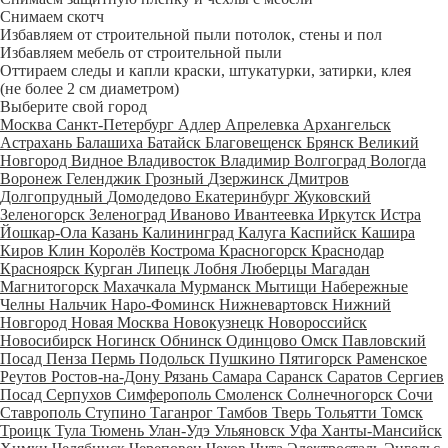
Снимаем скотч
Избавляем от строительной пыли потолок, стены и пол
Избавляем мебель от строительной пыли
Оттираем следы и капли краски, штукатурки, затирки, клея
(не более 2 см диаметром)
Выберите свой город
Москва
Санкт-Петербург
Адлер
Апрелевка
Архангельск
Астрахань
Балашиха
Батайск
Благовещенск
Брянск
Великий
Новгород
Видное
Владивосток
Владимир
Волгоград
Вологда
Воронеж
Геленджик
Грозный
Дзержинск
Дмитров
Долгопрудный
Домодедово
Екатеринбург
Жуковский
Зеленогорск
Зеленоград
Иваново
Ивантеевка
Иркутск
Истра
Йошкар-Ола
Казань
Калининград
Калуга
Каспийск
Кашира
Киров
Клин
Королёв
Кострома
Красногорск
Краснодар
Красноярск
Курган
Липецк
Лобня
Люберцы
Магадан
Магнитогорск
Махачкала
Мурманск
Мытищи
Набережные
Челны
Нальчик
Наро-Фоминск
Нижневартовск
Нижний
Новгород
Новая Москва
Новокузнецк
Новороссийск
Новосибирск
Ногинск
Обнинск
Одинцово
Омск
Павловский
Посад
Пенза
Пермь
Подольск
Пушкино
Пятигорск
Раменское
Реутов
Ростов-на-Дону
Рязань
Самара
Саранск
Саратов
Сергиев
Посад
Серпухов
Симферополь
Смоленск
Солнечногорск
Сочи
Ставрополь
Ступино
Таганрог
Тамбов
Тверь
Тольятти
Томск
Троицк
Тула
Тюмень
Улан-Удэ
Ульяновск
Уфа
Ханты-Мансийск