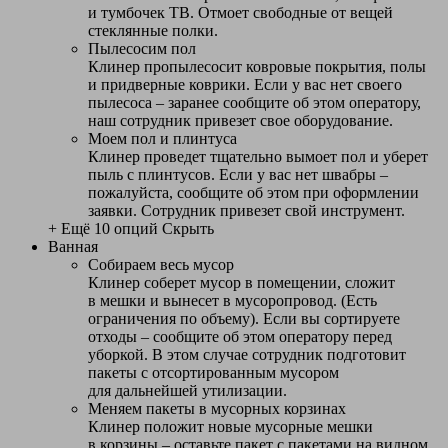
и тумбочек ТВ. Отмоет свободные от вещей
стеклянные полки.
Пылесосим пол
Клинер пропылесосит ковровые покрытия, полы
и придверные коврики. Если у вас нет своего
пылесоса – заранее сообщите об этом оператору,
наш сотрудник привезет свое оборудование.
Моем пол и плинтуса
Клинер проведет тщательно вымоет пол и уберет
пыль с плинтусов. Если у вас нет швабры –
пожалуйста, сообщите об этом при оформлении
заявки. Сотрудник привезет свой инструмент.
+ Ещё 10 опций
Скрыть
Ванная
Собираем весь мусор
Клинер соберет мусор в помещении, сложит
в мешки и вынесет в мусоропровод. (Есть
ограничения по объему). Если вы сортируете
отходы – сообщите об этом оператору перед
уборкой. В этом случае сотрудник подготовит
пакеты с отсортированным мусором
для дальнейшей утилизации.
Меняем пакеты в мусорных корзинах
Клинер положит новые мусорные мешки
в корзины – оставьте пакет с пакетами на видном