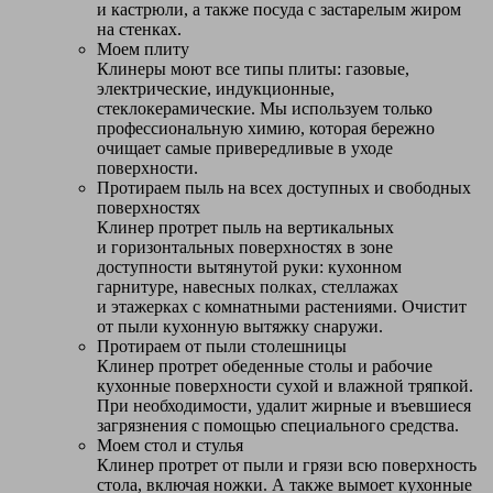
и кастрюли, а также посуда с застарелым жиром
на стенках.
Моем плиту
Клинеры моют все типы плиты: газовые,
электрические, индукционные,
стеклокерамические. Мы используем только
профессиональную химию, которая бережно
очищает самые привередливые в уходе
поверхности.
Протираем пыль на всех доступных и свободных
поверхностях
Клинер протрет пыль на вертикальных
и горизонтальных поверхностях в зоне
доступности вытянутой руки: кухонном
гарнитуре, навесных полках, стеллажах
и этажерках с комнатными растениями. Очистит
от пыли кухонную вытяжку снаружи.
Протираем от пыли столешницы
Клинер протрет обеденные столы и рабочие
кухонные поверхности сухой и влажной тряпкой.
При необходимости, удалит жирные и въевшиеся
загрязнения с помощью специального средства.
Моем стол и стулья
Клинер протрет от пыли и грязи всю поверхность
стола, включая ножки. А также вымоет кухонные