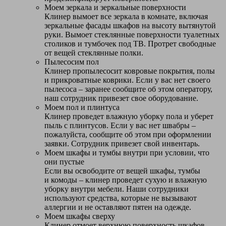
Моем зеркала и зеркальные поверхности
Клинер вымоет все зеркала в комнате, включая
зеркальные фасады шкафов на высоту вытянутой
руки. Вымоет стеклянные поверхности туалетных
столиков и тумбочек под ТВ. Протрет свободные
от вещей стеклянные полки.
Пылесосим пол
Клинер пропылесосит ковровые покрытия, полы
и прикроватные коврики. Если у вас нет своего
пылесоса – заранее сообщите об этом оператору,
наш сотрудник привезет свое оборудование.
Моем пол и плинтуса
Клинер проведет влажную уборку пола и уберет
пыль с плинтусов. Если у вас нет швабры –
пожалуйста, сообщите об этом при оформлении
заявки. Сотрудник привезет свой инвентарь.
Моем шкафы и тумбы внутри при условии, что
они пустые
Если вы освободите от вещей шкафы, тумбы
и комоды – клинер проведет сухую и влажную
уборку внутри мебели. Наши сотрудники
используют средства, которые не вызывают
аллергии и не оставляют пятен на одежде.
Моем шкафы сверху
Клинер отмоет верхнюю поверхность шкафов