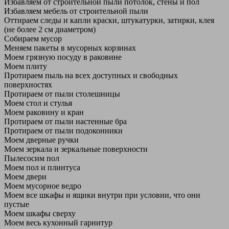
Избавляем от строительной пыли потолок, стены и пол
Избавляем мебель от строительной пыли
Оттираем следы и капли краски, штукатурки, затирки, клея
(не более 2 см диаметром)
Собираем мусор
Меняем пакеты в мусорных корзинах
Моем грязную посуду в раковине
Моем плиту
Протираем пыль на всех доступных и свободных
поверхностях
Протираем от пыли столешницы
Моем стол и стулья
Моем раковину и кран
Протираем от пыли настенные бра
Протираем от пыли подоконники
Моем дверные ручки
Моем зеркала и зеркальные поверхности
Пылесосим пол
Моем пол и плинтуса
Моем двери
Моем мусорное ведро
Моем все шкафы и ящики внутри при условии, что они
пустые
Моем шкафы сверху
Моем весь кухонный гарнитур