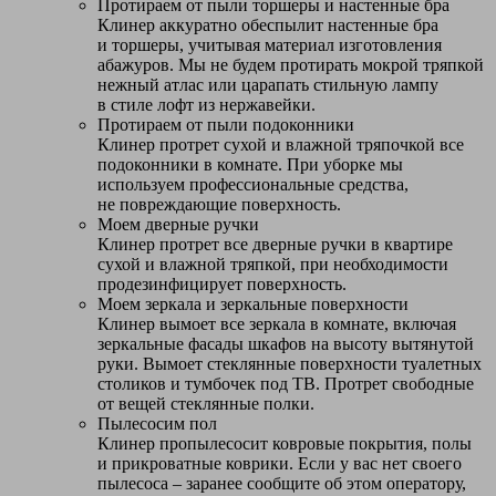
Протираем от пыли торшеры и настенные бра
Клинер аккуратно обеспылит настенные бра
и торшеры, учитывая материал изготовления
абажуров. Мы не будем протирать мокрой тряпкой
нежный атлас или царапать стильную лампу
в стиле лофт из нержавейки.
Протираем от пыли подоконники
Клинер протрет сухой и влажной тряпочкой все
подоконники в комнате. При уборке мы
используем профессиональные средства,
не повреждающие поверхность.
Моем дверные ручки
Клинер протрет все дверные ручки в квартире
сухой и влажной тряпкой, при необходимости
продезинфицирует поверхность.
Моем зеркала и зеркальные поверхности
Клинер вымоет все зеркала в комнате, включая
зеркальные фасады шкафов на высоту вытянутой
руки. Вымоет стеклянные поверхности туалетных
столиков и тумбочек под ТВ. Протрет свободные
от вещей стеклянные полки.
Пылесосим пол
Клинер пропылесосит ковровые покрытия, полы
и прикроватные коврики. Если у вас нет своего
пылесоса – заранее сообщите об этом оператору,