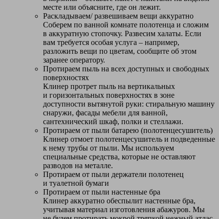
месте или объясните, где он лежит.
Раскладываем/ развешиваем вещи аккуратно
Соберем по ванной комнате полотенца и сложим
в аккуратную стопочку. Развесим халаты. Если
вам требуется особая услуга – например,
разложить вещи по цветам, сообщите об этом
заранее оператору.
Протираем пыль на всех доступных и свободных
поверхностях
Клинер протрет пыль на вертикальных
и горизонтальных поверхностях в зоне
доступности вытянутой руки: стиральную машину
снаружи, фасады мебели для ванной,
сантехнический шкаф, полки и стеллажи.
Протираем от пыли батарею (полотенцесушитель)
Клинер отмоет полотенцесушитель и подведенные
к нему трубы от пыли. Мы используем
специальные средства, которые не оставляют
разводов на металле.
Протираем от пыли держатели полотенец
и туалетной бумаги
Протираем от пыли настенные бра
Клинер аккуратно обеспылит настенные бра,
учитывая материал изготовления абажуров. Мы
не будем протирать мокрой тряпкой нежный атлас