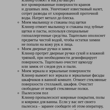
Клинер отмоет и насухо вытрет
все хромированные поверхности кранов
и душевых леек. Уничтожит известковый налет,
сотрет разводы от хлорированной проточной
воды. Натрет металл до блеска.
Моем мыльницу и стаканы под щетки
Клинер отмоет мыльницу и стаканы под зубные
щетки и пасты, используя специальные
гипоаллергенные средства. Тщательно ополоснет
предметы чистой водой, чтобы остатки химии
не попали на кожу рук и лица.
Моем дверные ручки и замок
Клинер протрет дверные ручки сухой и влажной
тряпкой, при необходимости дезинфицирует
поверхность. Тщательно очистит щеколду
или замок от следов рук и пыли.
Моем зеркала и зеркальные поверхности
Клинер вымоет все зеркала и зеркальные фасады
шкафчиков в ванной комнате. Отмоет стеклянные
поверхности стеллажей, шкафов. Очистит
свободные от вещей стеклянные полки.
Пылесосим пол
Клинер пропылесосит ковровые покрытия, полы
и коврики для ванны. Если у вас нет своего
пылесоса – заранее сообщите об этом оператору,