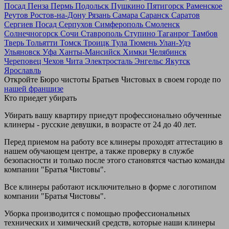
Посад
Пенза
Пермь
Подольск
Пушкино
Пятигорск
Раменское
Реутов
Ростов-на-Дону
Рязань
Самара
Саранск
Саратов
Сергиев Посад
Серпухов
Симферополь
Смоленск
Солнечногорск
Сочи
Ставрополь
Ступино
Таганрог
Тамбов
Тверь
Тольятти
Томск
Троицк
Тула
Тюмень
Улан-Удэ
Ульяновск
Уфа
Ханты-Мансийск
Химки
Челябинск
Череповец
Чехов
Чита
Электросталь
Энгельс
Якутск
Ярославль
Откройте Бюро чистоты Братьев Чистовых в своем городе по
нашей франшизе
Кто приедет убирать
Убирать вашу квартиру приедут профессионально обученные
клинеры - русские девушки, в возрасте от 24 до 40 лет.
Перед приемом на работу все клинеры проходят аттестацию в
нашем обучающем центре, а также проверку в службе
безопасности и только после этого становятся частью команды
компании "Братья Чистовы".
Все клинеры работают исключительно в форме с логотипом
компании "Братья Чистовы".
Уборка производится с помощью профессиональных
технических и химический средств, которые наши клинеры