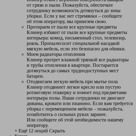
от грязи и пыли. Пожалуйста, обеспечьте
сотруднику возможность дотянуться до зоны
уборки. Если у вас нет стремянки – сообщите
об этом оператору, мы привезем свою.
Протираем от пыли все крупные предметы
Клинер избавит от пыли все крупные предметы
интерьера: комод, письменный стол, телевизор,
рояль. Пропылесосит специальной насадкой
мягкую мебель, если это безопасно для обивки.
Моем радиаторы отопления
Клинер протрет влажной тряпкой все радиаторы
и трубы отопления в квартире. Постарается
дотянуться до самых труднодоступных мест
батареи.
Отодвигаем легкую мебель при мытье пола
Клинер отодвинет легкое кресло или пустую
ротанговую этажерку и помоет под предметами
интерьера полы. Наши сотрудники не двигают
диваны, кровати или пианино. Если вам требуется
уборка с перемещением мебели – пожалуйста,
позаботьтесь о сильных руках заранее.
Или сообщите об этой необходимости нашему
оператору.
+ Ещё 12 опций
Скрыть