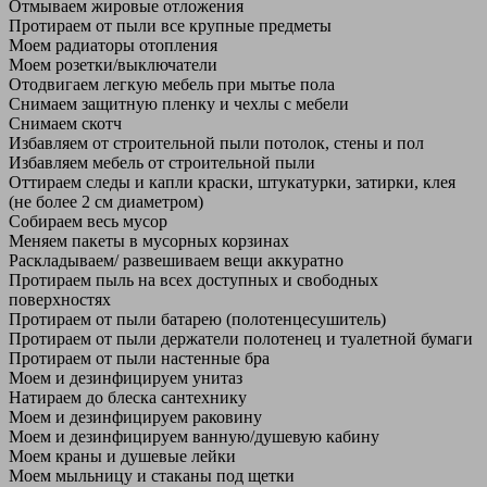
Отмываем жировые отложения
Протираем от пыли все крупные предметы
Моем радиаторы отопления
Моем розетки/выключатели
Отодвигаем легкую мебель при мытье пола
Снимаем защитную пленку и чехлы с мебели
Снимаем скотч
Избавляем от строительной пыли потолок, стены и пол
Избавляем мебель от строительной пыли
Оттираем следы и капли краски, штукатурки, затирки, клея
(не более 2 см диаметром)
Собираем весь мусор
Меняем пакеты в мусорных корзинах
Раскладываем/ развешиваем вещи аккуратно
Протираем пыль на всех доступных и свободных
поверхностях
Протираем от пыли батарею (полотенцесушитель)
Протираем от пыли держатели полотенец и туалетной бумаги
Протираем от пыли настенные бра
Моем и дезинфицируем унитаз
Натираем до блеска сантехнику
Моем и дезинфицируем раковину
Моем и дезинфицируем ванную/душевую кабину
Моем краны и душевые лейки
Моем мыльницу и стаканы под щетки