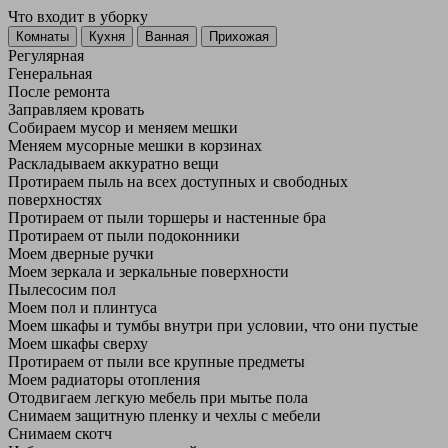
Что входит в уборку
Регу­лярная
Гене­ральная
После ремонта
Заправляем кровать
Собираем мусор и меняем мешки
Меняем мусорные мешки в корзинах
Раскладываем аккуратно вещи
Протираем пыль на всех доступных и свободных
поверхностях
Протираем от пыли торшеры и настенные бра
Протираем от пыли подоконники
Моем дверные ручки
Моем зеркала и зеркальные поверхности
Пылесосим пол
Моем пол и плинтуса
Моем шкафы и тумбы внутри при условии, что они пустые
Моем шкафы сверху
Протираем от пыли все крупные предметы
Моем радиаторы отопления
Отодвигаем легкую мебель при мытье пола
Снимаем защитную пленку и чехлы с мебели
Снимаем скотч