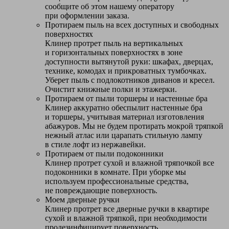
сообщите об этом нашему оператору
при оформлении заказа.
Протираем пыль на всех доступных и свободных
поверхностях
Клинер протрет пыль на вертикальных
и горизонтальных поверхностях в зоне
доступности вытянутой руки: шкафах, дверцах,
технике, комодах и прикроватных тумбочках.
Уберет пыль с подлокотников диванов и кресел.
Очистит книжные полки и этажерки.
Протираем от пыли торшеры и настенные бра
Клинер аккуратно обеспылит настенные бра
и торшеры, учитывая материал изготовления
абажуров. Мы не будем протирать мокрой тряпкой
нежный атлас или царапать стильную лампу
в стиле лофт из нержавейки.
Протираем от пыли подоконники
Клинер протрет сухой и влажной тряпочкой все
подоконники в комнате. При уборке мы
используем профессиональные средства,
не повреждающие поверхность.
Моем дверные ручки
Клинер протрет все дверные ручки в квартире
сухой и влажной тряпкой, при необходимости
продезинфицирует поверхность.