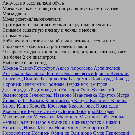
Аккуратно расставляем обувь
Моем все шкафы и ящики при условии, что они пустые
Моем двери
Моем розетки/ выключатели
Протираем от пыли все мелкие и крупные предметы
Снимаем защитную пленку и чехлы с мебели
Снимаем скотч
Избавляем от строительной пыли потолок, стены и пол
Избавляем мебель от строительной пыли
Оттираем следы и капли краски, штукатурки, затирки, клея
(не более 2 см диаметром)
Выберите свой город
Москва
Санкт-Петербург
Адлер
Апрелевка
Архангельск
Астрахань
Балашиха
Батайск
Благовещенск
Брянск
Великий
Новгород
Видное
Владивосток
Владимир
Волгоград
Вологда
Воронеж
Геленджик
Грозный
Дзержинск
Дмитров
Долгопрудный
Домодедово
Екатеринбург
Жуковский
Зеленогорск
Зеленоград
Иваново
Ивантеевка
Иркутск
Истра
Йошкар-Ола
Казань
Калининград
Калуга
Каспийск
Кашира
Киров
Клин
Королёв
Кострома
Красногорск
Краснодар
Красноярск
Курган
Липецк
Лобня
Люберцы
Магадан
Магнитогорск
Махачкала
Мурманск
Мытищи
Набережные
Челны
Нальчик
Наро-Фоминск
Нижневартовск
Нижний
Новгород
Новая Москва
Новокузнецк
Новороссийск
Новосибирск
Ногинск
Обнинск
Одинцово
Омск
Павловский