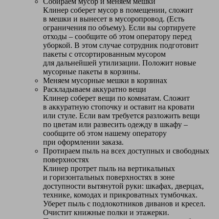
Собираем мусор и меняем мешки
Клинер соберет мусор в помещении, сложит
в мешки и вынесет в мусоропровод. (Есть
ограничения по объему). Если вы сортируете
отходы – сообщите об этом оператору перед
уборкой. В этом случае сотрудник подготовит
пакеты с отсортированным мусором
для дальнейшей утилизации. Положит новые
мусорные пакеты в корзины.
Меняем мусорные мешки в корзинах
Раскладываем аккуратно вещи
Клинер соберет вещи по комнатам. Сложит
в аккуратную стопочку и оставит на кровати
или стуле. Если вам требуется разложить вещи
по цветам или развесить одежду в шкафу –
сообщите об этом нашему оператору
при оформлении заказа.
Протираем пыль на всех доступных и свободных
поверхностях
Клинер протрет пыль на вертикальных
и горизонтальных поверхностях в зоне
доступности вытянутой руки: шкафах, дверцах,
технике, комодах и прикроватных тумбочках.
Уберет пыль с подлокотников диванов и кресел.
Очистит книжные полки и этажерки.