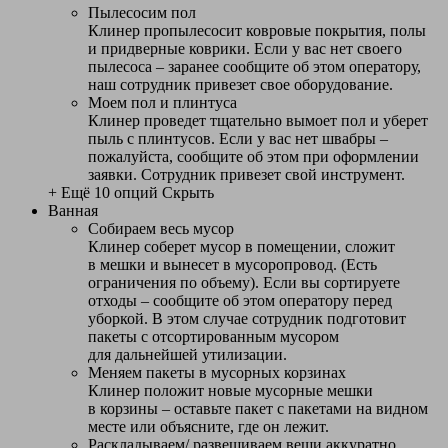
Пылесосим пол
Клинер пропылесосит ковровые покрытия, полы
и придверные коврики. Если у вас нет своего
пылесоса – заранее сообщите об этом оператору,
наш сотрудник привезет свое оборудование.
Моем пол и плинтуса
Клинер проведет тщательно вымоет пол и уберет
пыль с плинтусов. Если у вас нет швабры –
пожалуйста, сообщите об этом при оформлении
заявки. Сотрудник привезет свой инструмент.
+ Ещё 10 опций
Скрыть
Ванная
Собираем весь мусор
Клинер соберет мусор в помещении, сложит
в мешки и вынесет в мусоропровод. (Есть
ограничения по объему). Если вы сортируете
отходы – сообщите об этом оператору перед
уборкой. В этом случае сотрудник подготовит
пакеты с отсортированным мусором
для дальнейшей утилизации.
Меняем пакеты в мусорных корзинах
Клинер положит новые мусорные мешки
в корзины – оставьте пакет с пакетами на видном
месте или объясните, где он лежит.
Раскладываем/ развешиваем вещи аккуратно