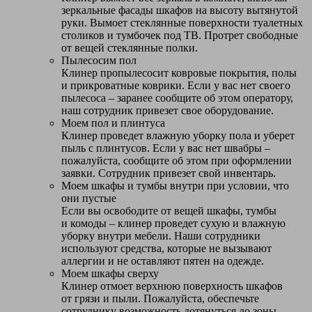
зеркальные фасады шкафов на высоту вытянутой
руки. Вымоет стеклянные поверхности туалетных
столиков и тумбочек под ТВ. Протрет свободные
от вещей стеклянные полки.
Пылесосим пол
Клинер пропылесосит ковровые покрытия, полы
и прикроватные коврики. Если у вас нет своего
пылесоса – заранее сообщите об этом оператору,
наш сотрудник привезет свое оборудование.
Моем пол и плинтуса
Клинер проведет влажную уборку пола и уберет
пыль с плинтусов. Если у вас нет швабры –
пожалуйста, сообщите об этом при оформлении
заявки. Сотрудник привезет свой инвентарь.
Моем шкафы и тумбы внутри при условии, что
они пустые
Если вы освободите от вещей шкафы, тумбы
и комоды – клинер проведет сухую и влажную
уборку внутри мебели. Наши сотрудники
используют средства, которые не вызывают
аллергии и не оставляют пятен на одежде.
Моем шкафы сверху
Клинер отмоет верхнюю поверхность шкафов
от грязи и пыли. Пожалуйста, обеспечьте
сотруднику возможность дотянуться до зоны