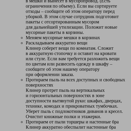
в мешки и вынесет в мусоропровод. (Есть
ограничения по объему). Если вы сортируете
отходы – сообщите об этом оператору перед
уборкой. В этом случае сотрудник подготовит
пакеты с отсортированным мусором
для дальнейшей утилизации. Положит новые
мусорные пакеты в корзины.
Меняем мусорные мешки в корзинах
Раскладываем аккуратно вещи
Клинер соберет вещи по комнатам. Сложит
в аккуратную стопочку и оставит на кровати
или стуле. Если вам требуется разложить вещи
по цветам или развесить одежду в шкафу –
сообщите об этом нашему оператору
при оформлении заказа.
Протираем пыль на всех доступных и свободных
поверхностях
Клинер протрет пыль на вертикальных
и горизонтальных поверхностях в зоне
доступности вытянутой руки: шкафах, дверцах,
технике, комодах и прикроватных тумбочках.
Уберет пыль с подлокотников диванов и кресел.
Очистит книжные полки и этажерки.
Протираем от пыли торшеры и настенные бра
Клинер аккуратно обеспылит настенные бра