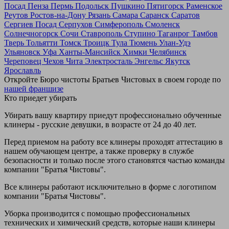
Посад
Пенза
Пермь
Подольск
Пушкино
Пятигорск
Раменское
Реутов
Ростов-на-Дону
Рязань
Самара
Саранск
Саратов
Сергиев Посад
Серпухов
Симферополь
Смоленск
Солнечногорск
Сочи
Ставрополь
Ступино
Таганрог
Тамбов
Тверь
Тольятти
Томск
Троицк
Тула
Тюмень
Улан-Удэ
Ульяновск
Уфа
Ханты-Мансийск
Химки
Челябинск
Череповец
Чехов
Чита
Электросталь
Энгельс
Якутск
Ярославль
Откройте Бюро чистоты Братьев Чистовых в своем городе по
нашей франшизе
Кто приедет убирать
Убирать вашу квартиру приедут профессионально обученные
клинеры - русские девушки, в возрасте от 24 до 40 лет.
Перед приемом на работу все клинеры проходят аттестацию в
нашем обучающем центре, а также проверку в службе
безопасности и только после этого становятся частью команды
компании "Братья Чистовы".
Все клинеры работают исключительно в форме с логотипом
компании "Братья Чистовы".
Уборка производится с помощью профессиональных
технических и химический средств, которые наши клинеры