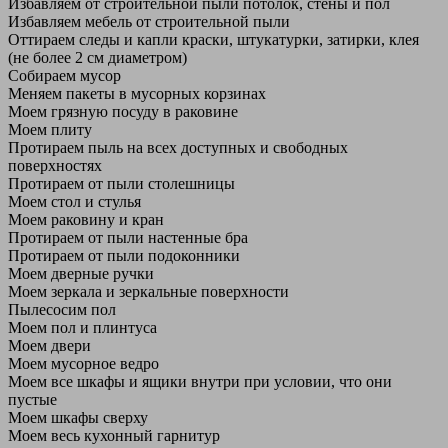
Избавляем от строительной пыли потолок, стены и пол
Избавляем мебель от строительной пыли
Оттираем следы и капли краски, штукатурки, затирки, клея
(не более 2 см диаметром)
Собираем мусор
Меняем пакеты в мусорных корзинах
Моем грязную посуду в раковине
Моем плиту
Протираем пыль на всех доступных и свободных
поверхностях
Протираем от пыли столешницы
Моем стол и стулья
Моем раковину и кран
Протираем от пыли настенные бра
Протираем от пыли подоконники
Моем дверные ручки
Моем зеркала и зеркальные поверхности
Пылесосим пол
Моем пол и плинтуса
Моем двери
Моем мусорное ведро
Моем все шкафы и ящики внутри при условии, что они
пустые
Моем шкафы сверху
Моем весь кухонный гарнитур