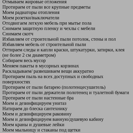
Отмываем жировые отложения
Протираем от пыли все крупные предметы
Моем радиаторы отопления
Моем розетки/выключатели
Отодвигаем легкую мебель при мытье пола
Снимаем защитную пленку и чехлы с мебели
Снимаем скотч
Избавляем от строительной пыли потолок, стены и пол
Избавляем мебель от строительной пыли
Оттираем следы и капли краски, штукатурки, затирки, клея
(не более 2 см диаметром)
Собираем весь мусор
Меняем пакеты в мусорных корзинах
Раскладываем/ развешиваем вещи аккуратно
Протираем пыль на всех доступных и свободных
поверхностях
Протираем от пыли батарею (полотенцесушитель)
Протираем от пыли держатели полотенец и туалетной бумаги
Протираем от пыли настенные бра
Моем и дезинфицируем унитаз
Натираем до блеска сантехнику
Моем и дезинфицируем раковину
Моем и дезинфицируем ванную/душевую кабину
Моем краны и душевые лейки
Моем мыльницу и стаканы под щетки