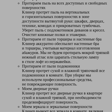
Протираем пыль на всех доступных и свободных
поверхностях
Клинер протрет пыль на вертикальных
и горизонтальных поверхностях в зоне
доступности вытянутой руки: шкафах, дверцах,
технике, комодах и прикроватных тумбочках.
Уберет пыль с подлокотников диванов и кресел.
Очистит книжные полки и этажерки.
Протираем от пыли торшеры и настенные бра
Клинер аккуратно обеспылит настенные бра
и торшеры, учитывая материал изготовления
абажуров. Мы не будем протирать мокрой тряпкой
нежный атлас или царапать стильную лампу
в стиле лофт из нержавейки.
Протираем от пыли подоконники
Клинер протрет сухой и влажной тряпочкой все
подоконники в комнате. При уборке мы
используем профессиональные средства,
не повреждающие поверхность.
Моем дверные ручки
Клинер протрет все дверные ручки в квартире
сухой и влажной тряпкой, при необходимости
продезинфицирует поверхность.
Моем зеркала и зеркальные поверхности
Клинер вымоет все зеркала в комнате, включая