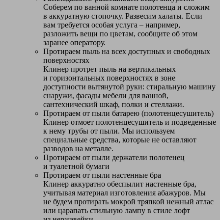
Соберем по ванной комнате полотенца и сложим
в аккуратную стопочку. Развесим халаты. Если
вам требуется особая услуга – например,
разложить вещи по цветам, сообщите об этом
заранее оператору.
Протираем пыль на всех доступных и свободных
поверхностях
Клинер протрет пыль на вертикальных
и горизонтальных поверхностях в зоне
доступности вытянутой руки: стиральную машину
снаружи, фасады мебели для ванной,
сантехнический шкаф, полки и стеллажи.
Протираем от пыли батарею (полотенцесушитель)
Клинер отмоет полотенцесушитель и подведенные
к нему трубы от пыли. Мы используем
специальные средства, которые не оставляют
разводов на металле.
Протираем от пыли держатели полотенец
и туалетной бумаги
Протираем от пыли настенные бра
Клинер аккуратно обеспылит настенные бра,
учитывая материал изготовления абажуров. Мы
не будем протирать мокрой тряпкой нежный атлас
или царапать стильную лампу в стиле лофт
из нержавейки.