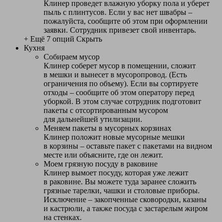
Клинер проведет влажную уборку пола и уберет
пыль с плинтусов. Если у вас нет швабры –
пожалуйста, сообщите об этом при оформлении
заявки. Сотрудник привезет свой инвентарь.
+ Ещё 7 опций
Скрыть
Кухня
Собираем мусор
Клинер соберет мусор в помещении, сложит
в мешки и вынесет в мусоропровод. (Есть
ограничения по объему). Если вы сортируете
отходы – сообщите об этом оператору перед
уборкой. В этом случае сотрудник подготовит
пакеты с отсортированным мусором
для дальнейшей утилизации.
Меняем пакеты в мусорных корзинах
Клинер положит новые мусорные мешки
в корзины – оставьте пакет с пакетами на видном
месте или объясните, где он лежит.
Моем грязную посуду в раковине
Клинер вымоет посуду, которая уже лежит
в раковине. Вы можете туда заранее сложить
грязные тарелки, чашки и столовые приборы.
Исключение – закопченные сковородки, казаны
и кастрюли, а также посуда с застарелым жиром
на стенках.