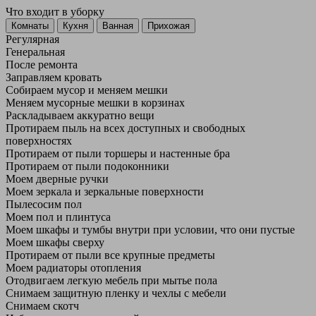
Что входит в уборку
Регу­лярная
Гене­ральная
После ремонта
Заправляем кровать
Собираем мусор и меняем мешки
Меняем мусорные мешки в корзинах
Раскладываем аккуратно вещи
Протираем пыль на всех доступных и свободных
поверхностях
Протираем от пыли торшеры и настенные бра
Протираем от пыли подоконники
Моем дверные ручки
Моем зеркала и зеркальные поверхности
Пылесосим пол
Моем пол и плинтуса
Моем шкафы и тумбы внутри при условии, что они пустые
Моем шкафы сверху
Протираем от пыли все крупные предметы
Моем радиаторы отопления
Отодвигаем легкую мебель при мытье пола
Снимаем защитную пленку и чехлы с мебели
Снимаем скотч