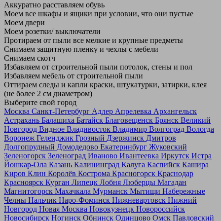
Аккуратно расставляем обувь
Моем все шкафы и ящики при условии, что они пустые
Моем двери
Моем розетки/ выключатели
Протираем от пыли все мелкие и крупные предметы
Снимаем защитную пленку и чехлы с мебели
Снимаем скотч
Избавляем от строительной пыли потолок, стены и пол
Избавляем мебель от строительной пыли
Оттираем следы и капли краски, штукатурки, затирки, клея
(не более 2 см диаметром)
Выберите свой город
Москва
Санкт-Петербург
Адлер
Апрелевка
Архангельск
Астрахань
Балашиха
Батайск
Благовещенск
Брянск
Великий
Новгород
Видное
Владивосток
Владимир
Волгоград
Вологда
Воронеж
Геленджик
Грозный
Дзержинск
Дмитров
Долгопрудный
Домодедово
Екатеринбург
Жуковский
Зеленогорск
Зеленоград
Иваново
Ивантеевка
Иркутск
Истра
Йошкар-Ола
Казань
Калининград
Калуга
Каспийск
Кашира
Киров
Клин
Королёв
Кострома
Красногорск
Краснодар
Красноярск
Курган
Липецк
Лобня
Люберцы
Магадан
Магнитогорск
Махачкала
Мурманск
Мытищи
Набережные
Челны
Нальчик
Наро-Фоминск
Нижневартовск
Нижний
Новгород
Новая Москва
Новокузнецк
Новороссийск
Новосибирск
Ногинск
Обнинск
Одинцово
Омск
Павловский