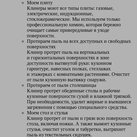
Моем плиту
Клинеры моют все типы плиты: газовые,
электрические, индукционные,
стеклокерамические. Мы используем только
профессиональную химию, которая бережно
очищает самые привередливые в уходе
поверхности.
Протираем пыль на всех доступных и свободных
поверхностях
Клинер протрет пыль на вертикальных
и горизонтальных поверхностях в зоне
доступности вытянутой руки: кухонном
гарнитуре, навесных полках, стеллажах
и этажерках с комнатными растениями. Очистит
от пыли кухонную вытяжку снаружи.
Протираем от пыли столешницы
Клинер протрет обеденные столы и рабочие
кухонные поверхности сухой и влажной тряпкой.
При необходимости, удалит жирные и въевшиеся
загрязнения с помощью специального средства.
Моем стол и стулья
Клинер протрет от пыли и грязи всю поверхность
стола, включая ножки. А также вымоет кухонные
стулья, очистит уголок и табуретки, вытряхнет
пыль из текстильных сидушек.