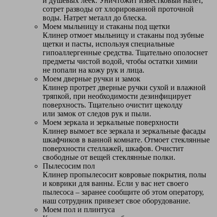
и душевых леек. Уничтожит известковый налет,
сотрет разводы от хлорированной проточной
воды. Натрет металл до блеска.
Моем мыльницу и стаканы под щетки
Клинер отмоет мыльницу и стаканы под зубные
щетки и пасты, используя специальные
гипоаллергенные средства. Тщательно ополоснет
предметы чистой водой, чтобы остатки химии
не попали на кожу рук и лица.
Моем дверные ручки и замок
Клинер протрет дверные ручки сухой и влажной
тряпкой, при необходимости дезинфицирует
поверхность. Тщательно очистит щеколду
или замок от следов рук и пыли.
Моем зеркала и зеркальные поверхности
Клинер вымоет все зеркала и зеркальные фасады
шкафчиков в ванной комнате. Отмоет стеклянные
поверхности стеллажей, шкафов. Очистит
свободные от вещей стеклянные полки.
Пылесосим пол
Клинер пропылесосит ковровые покрытия, полы
и коврики для ванны. Если у вас нет своего
пылесоса – заранее сообщите об этом оператору,
наш сотрудник привезет свое оборудование.
Моем пол и плинтуса