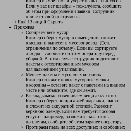
Клинер вымоет пол и уберет пыль с плинтусов.
Если у вас нет швабры – пожалуйста, сообщите
об этом при оформлении заявки. Сотрудник
привезет свой инструмент.
+ Ещё 13 опций
Скрыть
Прихожая
Собираем весь мусор
Клинер соберет мусор в помещении, сложит
в мешки и вынесет в мусоропровод. (Есть
ограничения по объему). Если вы сортируете
отходы – сообщите об этом оператору перед
уборкой. В этом случае сотрудник подготовит
пакеты с отсортированным мусором
для дальнейшей утилизации.
Меняем пакеты в мусорных корзинах
Клинер положит новые мусорные мешки
в корзины – оставьте пакет с пакетами на видном
месте или объясните, где он лежит.
Раскладываем/ развешиваем вещи аккуратно
Клинер соберет по прихожей шарфики, шапки
и сложит их аккуратной стопкой. Развесит
верхнюю одежду. Если вам требуется особая
услуга – например, разложить палантины
по цветам, сообщите об этом заранее оператору.
Протираем пыль на всех доступных и свободных