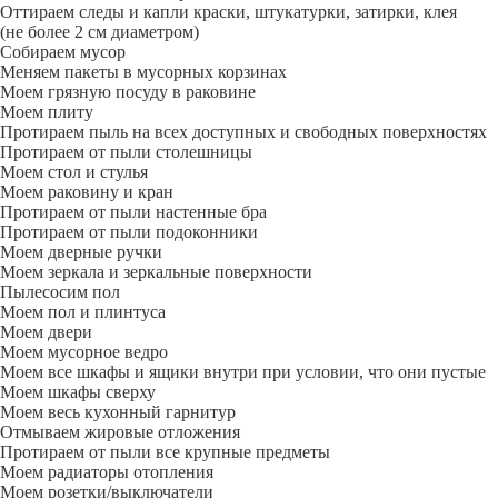
Оттираем следы и капли краски, штукатурки, затирки, клея
(не более 2 см диаметром)
Собираем мусор
Меняем пакеты в мусорных корзинах
Моем грязную посуду в раковине
Моем плиту
Протираем пыль на всех доступных и свободных поверхностях
Протираем от пыли столешницы
Моем стол и стулья
Моем раковину и кран
Протираем от пыли настенные бра
Протираем от пыли подоконники
Моем дверные ручки
Моем зеркала и зеркальные поверхности
Пылесосим пол
Моем пол и плинтуса
Моем двери
Моем мусорное ведро
Моем все шкафы и ящики внутри при условии, что они пустые
Моем шкафы сверху
Моем весь кухонный гарнитур
Отмываем жировые отложения
Протираем от пыли все крупные предметы
Моем радиаторы отопления
Моем розетки/выключатели