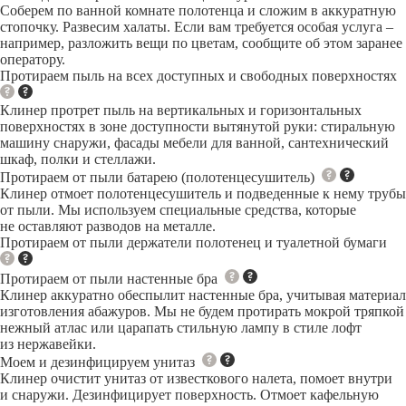
Соберем по ванной комнате полотенца и сложим в аккуратную
стопочку. Развесим халаты. Если вам требуется особая услуга –
например, разложить вещи по цветам, сообщите об этом заранее
оператору.
Протираем пыль на всех доступных и свободных поверхностях
Клинер протрет пыль на вертикальных и горизонтальных
поверхностях в зоне доступности вытянутой руки: стиральную
машину снаружи, фасады мебели для ванной, сантехнический
шкаф, полки и стеллажи.
Протираем от пыли батарею (полотенцесушитель)
Клинер отмоет полотенцесушитель и подведенные к нему трубы
от пыли. Мы используем специальные средства, которые
не оставляют разводов на металле.
Протираем от пыли держатели полотенец и туалетной бумаги
Протираем от пыли настенные бра
Клинер аккуратно обеспылит настенные бра, учитывая материал
изготовления абажуров. Мы не будем протирать мокрой тряпкой
нежный атлас или царапать стильную лампу в стиле лофт
из нержавейки.
Моем и дезинфицируем унитаз
Клинер очистит унитаз от известкового налета, помоет внутри
и снаружи. Дезинфицирует поверхность. Отмоет кафельную