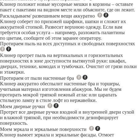
Клинер положит новые мусорные мешки в корзины – оставьте
пакет с пакетами на видном месте или объясните, где он лежит.
Раскладываем/ развешиваем вещи аккуратно
Клинер соберет по прихожей шарфики, шапки и сложит их
аккуратной стопкой. Развесит верхнюю одежду. Если вам
требуется особая услуга – например, разложить палантины
по цветам, сообщите об этом заранее оператору.
Протираем пыль на всех доступных и свободных поверхностях
Клинер протрет пыль на вертикальных и горизонтальных
поверхностях в зоне доступности вытянутой руки: шкафах,
дверцах, технике, комодах и тумбочках. Очистит от грязи полки
и этажерки.
Протираем от пыли настенные бра
Клинер аккуратно обеспылит настенные бра и торшеры,
учитывая материал изготовления абажуров. Мы не будем
протирать мокрой тряпкой нежный атлас или царапать
стильную лампу в стиле лофт из нержавейки.
Моем дверные ручки
Протрет все дверные ручки входной и внутренней двери сухой
и влажной тряпкой, при необходимости дезинфицирует
поверхность.
Моем зеркала и зеркальные поверхности
Клинер вымоет зеркала и зеркальные фасады. Отмоет