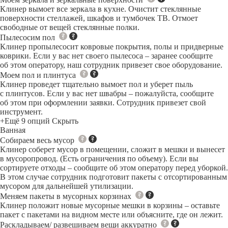
Клинер вымоет все зеркала в кухне. Очистит стеклянные
поверхности стеллажей, шкафов и тумбочек ТВ. Отмоет
свободные от вещей стеклянные полки.
Пылесосим пол
Клинер пропылесосит ковровые покрытия, полы и придверные
коврики. Если у вас нет своего пылесоса – заранее сообщите
об этом оператору, наш сотрудник привезет свое оборудование.
Моем пол и плинтуса
Клинер проведет тщательно вымоет пол и уберет пыль
с плинтусов. Если у вас нет швабры – пожалуйста, сообщите
об этом при оформлении заявки. Сотрудник привезет свой
инструмент.
+Ещё 9 опций
Скрыть
Ванная
Собираем весь мусор
Клинер соберет мусор в помещении, сложит в мешки и вынесет
в мусоропровод. (Есть ограничения по объему). Если вы
сортируете отходы – сообщите об этом оператору перед уборкой.
В этом случае сотрудник подготовит пакеты с отсортированным
мусором для дальнейшей утилизации.
Меняем пакеты в мусорных корзинах
Клинер положит новые мусорные мешки в корзины – оставьте
пакет с пакетами на видном месте или объясните, где он лежит.
Раскладываем/ развешиваем вещи аккуратно