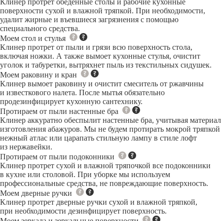
Клинер протрет обеденные столы и рабочие кухонные
поверхности сухой и влажной тряпкой. При необходимости,
удалит жирные и въевшиеся загрязнения с помощью
специального средства.
Моем стол и стулья
Клинер протрет от пыли и грязи всю поверхность стола,
включая ножки. А также вымоет кухонные стулья, очистит
уголок и табуретки, вытряхнет пыль из текстильных сидушек.
Моем раковину и кран
Клинер вымоет раковину и очистит смеситель от ржавчины
и известкового налета. После мытья обязательно
продезинфицирует кухонную сантехнику.
Протираем от пыли настенные бра
Клинер аккуратно обеспылит настенные бра, учитывая материал
изготовления абажуров. Мы не будем протирать мокрой тряпкой
нежный атлас или царапать стильную лампу в стиле лофт
из нержавейки.
Протираем от пыли подоконники
Клинер протрет сухой и влажной тряпочкой все подоконники
в кухне или столовой. При уборке мы используем
профессиональные средства, не повреждающие поверхность.
Моем дверные ручки
Клинер протрет дверные ручки сухой и влажной тряпкой,
при необходимости дезинфицирует поверхность.
Моем зеркала и зеркальные поверхности