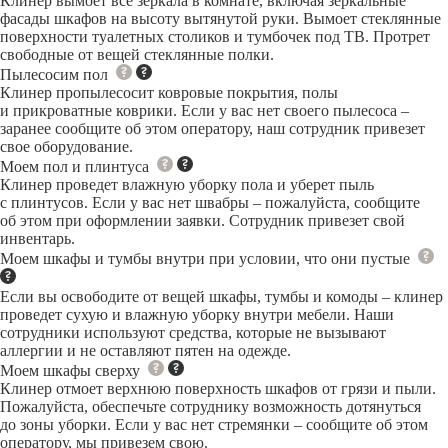
Клинер вымоет все зеркала в комнате, включая зеркальные
фасады шкафов на высоту вытянутой руки. Вымоет стеклянные
поверхности туалетных столиков и тумбочек под ТВ. Протрет
свободные от вещей стеклянные полки.
Пылесосим пол
Клинер пропылесосит ковровые покрытия, полы
и прикроватные коврики. Если у вас нет своего пылесоса –
заранее сообщите об этом оператору, наш сотрудник привезет
свое оборудование.
Моем пол и плинтуса
Клинер проведет влажную уборку пола и уберет пыль
с плинтусов. Если у вас нет швабры – пожалуйста, сообщите
об этом при оформлении заявки. Сотрудник привезет свой
инвентарь.
Моем шкафы и тумбы внутри при условии, что они пустые
Если вы освободите от вещей шкафы, тумбы и комоды – клинер
проведет сухую и влажную уборку внутри мебели. Наши
сотрудники используют средства, которые не вызывают
аллергии и не оставляют пятен на одежде.
Моем шкафы сверху
Клинер отмоет верхнюю поверхность шкафов от грязи и пыли.
Пожалуйста, обеспечьте сотруднику возможность дотянуться
до зоны уборки. Если у вас нет стремянки – сообщите об этом
оператору, мы привезем свою.