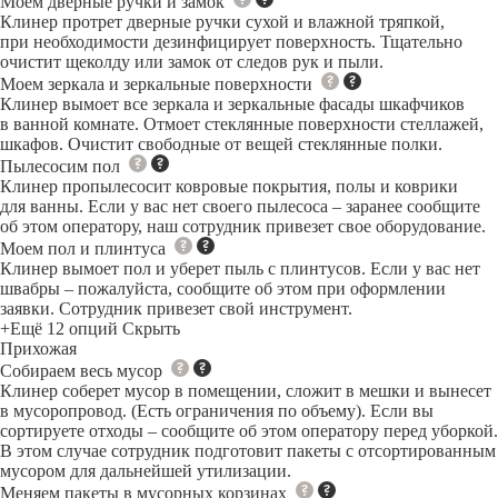
Моем дверные ручки и замок
Клинер протрет дверные ручки сухой и влажной тряпкой,
при необходимости дезинфицирует поверхность. Тщательно
очистит щеколду или замок от следов рук и пыли.
Моем зеркала и зеркальные поверхности
Клинер вымоет все зеркала и зеркальные фасады шкафчиков
в ванной комнате. Отмоет стеклянные поверхности стеллажей,
шкафов. Очистит свободные от вещей стеклянные полки.
Пылесосим пол
Клинер пропылесосит ковровые покрытия, полы и коврики
для ванны. Если у вас нет своего пылесоса – заранее сообщите
об этом оператору, наш сотрудник привезет свое оборудование.
Моем пол и плинтуса
Клинер вымоет пол и уберет пыль с плинтусов. Если у вас нет
швабры – пожалуйста, сообщите об этом при оформлении
заявки. Сотрудник привезет свой инструмент.
+Ещё 12 опций
Скрыть
Прихожая
Собираем весь мусор
Клинер соберет мусор в помещении, сложит в мешки и вынесет
в мусоропровод. (Есть ограничения по объему). Если вы
сортируете отходы – сообщите об этом оператору перед уборкой.
В этом случае сотрудник подготовит пакеты с отсортированным
мусором для дальнейшей утилизации.
Меняем пакеты в мусорных корзинах