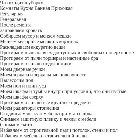
Что входит в уборку
Регу­лярная
Гене­ральная
После ремонта
Заправляем кровать
Собираем мусор и меняем мешки
Меняем мусорные мешки в корзинах
Раскладываем аккуратно вещи
Протираем пыль на всех доступных и свободных поверхностях
Протираем от пыли торшеры и настенные бра
Протираем от пыли подоконники
Моем дверные ручки
Моем зеркала и зеркальные поверхности
Пылесосим пол
Моем пол и плинтуса
Моем шкафы и тумбы внутри при условии, что они пустые
Моем шкафы сверху
Протираем от пыли все крупные предметы
Моем радиаторы отопления
Отодвигаем легкую мебель при мытье пола
Снимаем защитную пленку и чехлы с мебели
Снимаем скотч
Избавляем от строительной пыли потолок, стены и пол
Избавляем мебель от строительной пыли