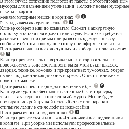
В этом случае сотрудник подготовит пакеты с отсортированным
мусором для дальнейшей утилизации. Положит новые мусорные
пакеты в корзины.
Меняем мусорные мешки в корзинах
Раскладываем аккуратно вещи
Клинер соберет вещи по комнатам. Сложит в аккуратную
стопочку и оставит на кровати или стуле. Если вам требуется
разложить вещи по цветам или развесить одежду в шкафу –
сообщите об этом нашему оператору при оформлении заказа.
Протираем пыль на всех доступных и свободных поверхностях
Клинер протрет пыль на вертикальных и горизонтальных
поверхностях в зоне доступности вытянутой руки: шкафах,
дверцах, технике, комодах и прикроватных тумбочках. Уберет
пыль с подлокотников диванов и кресел. Очистит книжные
полки и этажерки.
Протираем от пыли торшеры и настенные бра
Клинер аккуратно обеспылит настенные бра и торшеры,
учитывая материал изготовления абажуров. Мы не будем
протирать мокрой тряпкой нежный атлас или царапать
стильную лампу в стиле лофт из нержавейки.
Протираем от пыли подоконники
Клинер протрет сухой и влажной тряпочкой все подоконники
в комнате. При уборке мы используем профессиональные
средства, не повреждающие поверхность.