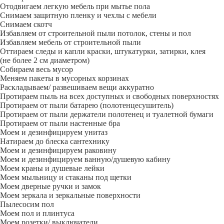
Отодвигаем легкую мебель при мытье пола
Снимаем защитную пленку и чехлы с мебели
Снимаем скотч
Избавляем от строительной пыли потолок, стены и пол
Избавляем мебель от строительной пыли
Оттираем следы и капли краски, штукатурки, затирки, клея
(не более 2 см диаметром)
Собираем весь мусор
Меняем пакеты в мусорных корзинах
Раскладываем/ развешиваем вещи аккуратно
Протираем пыль на всех доступных и свободных поверхностях
Протираем от пыли батарею (полотенцесушитель)
Протираем от пыли держатели полотенец и туалетной бумаги
Протираем от пыли настенные бра
Моем и дезинфицируем унитаз
Натираем до блеска сантехнику
Моем и дезинфицируем раковину
Моем и дезинфицируем ванную/душевую кабину
Моем краны и душевые лейки
Моем мыльницу и стаканы под щетки
Моем дверные ручки и замок
Моем зеркала и зеркальные поверхности
Пылесосим пол
Моем пол и плинтуса
Моем розетки/ выключатели