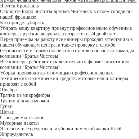
Химки
Челябинск
Череповец
Чехов
Чита
Электросталь
Энгельс
Якутск
Ярославль
Откройте Бюро чистоты Братьев Чистовых в своем городе по
нашей франшизе
Кто приедет убирать
Убирать вашу квартиру приедут профессионально обученные
клинеры - русские девушки, в возрасте от 24 до 40 лет.
Перед приемом на работу все клинеры проходят аттестацию в
нашем обучающем центре, а также проверку в службе
безопасности и только после этого становятся частью команды
компании "Братья Чистовы".
Все клинеры работают исключительно в форме с логотипом
компании "Братья Чистовы".
Уборка производится с помощью профессиональных
технических и химический средств, которые наши клинеры
привозят с собой:
Швабра
Тряпки из микрофибры
Тряпки для мытья окон
Губки
Щетки
Сгон для мытья окон
Мусорные пакеты
Экологичные средства для уборки немецкой марки Kiehl:
Жироудалитель