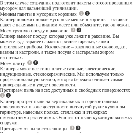
В этом случае сотрудник подготовит пакеты с отсортированным
мусором для дальнейшей утилизации.
Меняем пакеты в мусорных корзинах
Клинер положит новые мусорные мешки в корзины – оставьте
пакет с пакетами на видном месте или объясните, где он лежит.
Моем грязную посуду в раковине
Клинер вымоет посуду, которая уже лежит в раковине. Вы
можете туда заранее сложить грязные тарелки, чашки
и столовые приборы. Исключение – закопченные сковородки,
казаны и кастрюли, а также посуда с застарелым жиром
на стенках.
Моем плиту
Клинеры моют все типы плиты: газовые, электрические,
индукционные, стеклокерамические. Мы используем только
профессиональную химию, которая бережно очищает самые
привередливые в уходе поверхности.
Протираем пыль на всех доступных и свободных поверхностях
Клинер протрет пыль на вертикальных и горизонтальных
поверхностях в зоне доступности вытянутой руки: кухонном
гарнитуре, навесных полках, стеллажах и этажерках
с комнатными растениями. Очистит от пыли кухонную вытяжку
снаружи.
Протираем от пыли столешницы