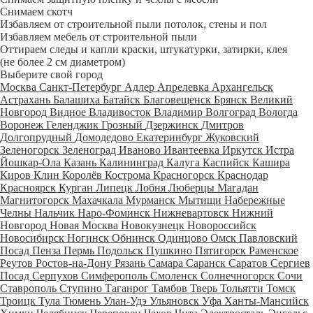
Снимаем скотч
Избавляем от строительной пыли потолок, стены и пол
Избавляем мебель от строительной пыли
Оттираем следы и капли краски, штукатурки, затирки, клея
(не более 2 см диаметром)
Выберите свой город
Москва
Санкт-Петербург
Адлер
Апрелевка
Архангельск
Астрахань
Балашиха
Батайск
Благовещенск
Брянск
Великий
Новгород
Видное
Владивосток
Владимир
Волгоград
Вологда
Воронеж
Геленджик
Грозный
Дзержинск
Дмитров
Долгопрудный
Домодедово
Екатеринбург
Жуковский
Зеленогорск
Зеленоград
Иваново
Ивантеевка
Иркутск
Истра
Йошкар-Ола
Казань
Калининград
Калуга
Каспийск
Кашира
Киров
Клин
Королёв
Кострома
Красногорск
Краснодар
Красноярск
Курган
Липецк
Лобня
Люберцы
Магадан
Магнитогорск
Махачкала
Мурманск
Мытищи
Набережные
Челны
Нальчик
Наро-Фоминск
Нижневартовск
Нижний
Новгород
Новая Москва
Новокузнецк
Новороссийск
Новосибирск
Ногинск
Обнинск
Одинцово
Омск
Павловский
Посад
Пенза
Пермь
Подольск
Пушкино
Пятигорск
Раменское
Реутов
Ростов-на-Дону
Рязань
Самара
Саранск
Саратов
Сергиев
Посад
Серпухов
Симферополь
Смоленск
Солнечногорск
Сочи
Ставрополь
Ступино
Таганрог
Тамбов
Тверь
Тольятти
Томск
Троицк
Тула
Тюмень
Улан-Удэ
Ульяновск
Уфа
Ханты-Мансийск