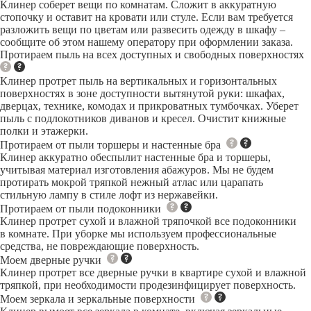
Клинер соберет вещи по комнатам. Сложит в аккуратную
стопочку и оставит на кровати или стуле. Если вам требуется
разложить вещи по цветам или развесить одежду в шкафу –
сообщите об этом нашему оператору при оформлении заказа.
Протираем пыль на всех доступных и свободных поверхностях
Клинер протрет пыль на вертикальных и горизонтальных
поверхностях в зоне доступности вытянутой руки: шкафах,
дверцах, технике, комодах и прикроватных тумбочках. Уберет
пыль с подлокотников диванов и кресел. Очистит книжные
полки и этажерки.
Протираем от пыли торшеры и настенные бра
Клинер аккуратно обеспылит настенные бра и торшеры,
учитывая материал изготовления абажуров. Мы не будем
протирать мокрой тряпкой нежный атлас или царапать
стильную лампу в стиле лофт из нержавейки.
Протираем от пыли подоконники
Клинер протрет сухой и влажной тряпочкой все подоконники
в комнате. При уборке мы используем профессиональные
средства, не повреждающие поверхность.
Моем дверные ручки
Клинер протрет все дверные ручки в квартире сухой и влажной
тряпкой, при необходимости продезинфицирует поверхность.
Моем зеркала и зеркальные поверхности