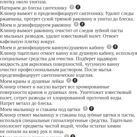
плитку около унитаза.
Натираем до блеска сантехнику
Клинер вымоет и продезинфицирует сантехнику. Удалит следы
ржавчины, протрет сухой тряпкой раковину и унитаз до блеска.
Моем и дезинфицируем раковину
Клинер вымоет раковину, очистит от следов зубной пасты
и мыльных разводов, удалит известковый налет. Отмоет
кафельную плитку вокруг.
Моем и дезинфицируем ванную/душевую кабину
Клинер тщательно отмоет ванну или душевую кабину, используя
специальные средства для очистки. Подберет щадящую
жидкость для акриловых поверхностей, чугунную ванну
очистит профессиональным раствором. После мытья
продезинфицирует сантехнические изделия.
Моем краны и душевые лейки
Клинер отмоет и насухо вытрет все хромированные
поверхности кранов и душевых леек. Уничтожит известковый
налет, сотрет разводы от хлорированной проточной воды.
Натрет металл до блеска.
Моем мыльницу и стаканы под щетки
Клинер отмоет мыльницу и стаканы под зубные щетки и пасты,
используя специальные гипоаллергенные средства. Тщательно
ополоснет предметы чистой водой, чтобы остатки химии
не попали на кожу рук и лица.