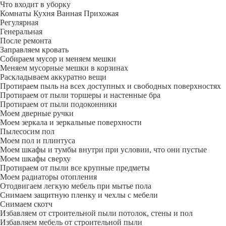
Что входит в уборку
Регу­лярная
Гене­ральная
После ремонта
Заправляем кровать
Собираем мусор и меняем мешки
Меняем мусорные мешки в корзинах
Раскладываем аккуратно вещи
Протираем пыль на всех доступных и свободных поверхностях
Протираем от пыли торшеры и настенные бра
Протираем от пыли подоконники
Моем дверные ручки
Моем зеркала и зеркальные поверхности
Пылесосим пол
Моем пол и плинтуса
Моем шкафы и тумбы внутри при условии, что они пустые
Моем шкафы сверху
Протираем от пыли все крупные предметы
Моем радиаторы отопления
Отодвигаем легкую мебель при мытье пола
Снимаем защитную пленку и чехлы с мебели
Снимаем скотч
Избавляем от строительной пыли потолок, стены и пол
Избавляем мебель от строительной пыли