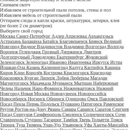
Снимаем скотч
Избавляем от строительной пыли потолок, стены и пол
Избавляем мебель от строительной пыли
Оттираем следы и капли краски, штукатурки, затирки, клея
(не более 2 см диаметром)
Выберите свой город
Москва
Санкт-Петербург
Адлер
Апрелевка
Архангельск
Астрахань
Балашиха
Батайск
Благовещенск
Брянск
Великий
Новгород
Видное
Владивосток
Владимир
Волгоград
Вологда
Воронеж
Геленджик
Грозный
Дзержинск
Дмитров
Долгопрудный
Домодедово
Екатеринбург
Жуковский
Зеленогорск
Зеленоград
Иваново
Ивантеевка
Иркутск
Истра
Йошкар-Ола
Казань
Калининград
Калуга
Каспийск
Кашира
Киров
Клин
Королёв
Кострома
Красногорск
Краснодар
Красноярск
Курган
Липецк
Лобня
Люберцы
Магадан
Магнитогорск
Махачкала
Мурманск
Мытищи
Набережные
Челны
Нальчик
Наро-Фоминск
Нижневартовск
Нижний
Новгород
Новая Москва
Новокузнецк
Новороссийск
Новосибирск
Ногинск
Обнинск
Одинцово
Омск
Павловский
Посад
Пенза
Пермь
Подольск
Пушкино
Пятигорск
Раменское
Реутов
Ростов-на-Дону
Рязань
Самара
Саранск
Саратов
Сергиев
Посад
Серпухов
Симферополь
Смоленск
Солнечногорск
Сочи
Ставрополь
Ступино
Таганрог
Тамбов
Тверь
Тольятти
Томск
Троицк
Тула
Тюмень
Улан-Удэ
Ульяновск
Уфа
Ханты-Мансийск