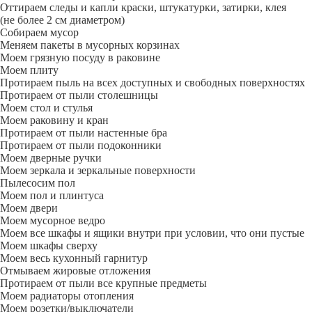
Оттираем следы и капли краски, штукатурки, затирки, клея
(не более 2 см диаметром)
Собираем мусор
Меняем пакеты в мусорных корзинах
Моем грязную посуду в раковине
Моем плиту
Протираем пыль на всех доступных и свободных поверхностях
Протираем от пыли столешницы
Моем стол и стулья
Моем раковину и кран
Протираем от пыли настенные бра
Протираем от пыли подоконники
Моем дверные ручки
Моем зеркала и зеркальные поверхности
Пылесосим пол
Моем пол и плинтуса
Моем двери
Моем мусорное ведро
Моем все шкафы и ящики внутри при условии, что они пустые
Моем шкафы сверху
Моем весь кухонный гарнитур
Отмываем жировые отложения
Протираем от пыли все крупные предметы
Моем радиаторы отопления
Моем розетки/выключатели