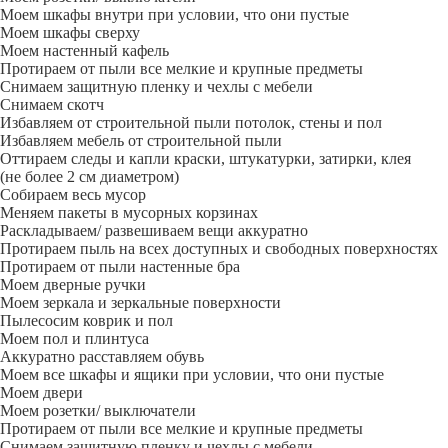
Моем шкафы внутри при условии, что они пустые
Моем шкафы сверху
Моем настенный кафель
Протираем от пыли все мелкие и крупные предметы
Снимаем защитную пленку и чехлы с мебели
Снимаем скотч
Избавляем от строительной пыли потолок, стены и пол
Избавляем мебель от строительной пыли
Оттираем следы и капли краски, штукатурки, затирки, клея
(не более 2 см диаметром)
Собираем весь мусор
Меняем пакеты в мусорных корзинах
Раскладываем/ развешиваем вещи аккуратно
Протираем пыль на всех доступных и свободных поверхностях
Протираем от пыли настенные бра
Моем дверные ручки
Моем зеркала и зеркальные поверхности
Пылесосим коврик и пол
Моем пол и плинтуса
Аккуратно расставляем обувь
Моем все шкафы и ящики при условии, что они пустые
Моем двери
Моем розетки/ выключатели
Протираем от пыли все мелкие и крупные предметы
Снимаем защитную пленку и чехлы с мебели