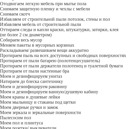
Отодвигаем легкую мебель при мытье пола
Снимаем защитную пленку и чехлы с мебели
Снимаем скотч
Избавляем от строительной пыли потолок, стены и пол
Избавляем мебель от строительной пыли
Оттираем следы и капли краски, штукатурки, затирки, клея
(не более 2 см диаметром)
Собираем весь мусор
Меняем пакеты в мусорных корзинах
Раскладываем/ развешиваем вещи аккуратно
Протираем пыль на всех доступных и свободных поверхностях
Протираем от пыли батарею (полотенцесушитель)
Протираем от пыли держатели полотенец и туалетной бумаги
Протираем от пыли настенные бра
Моем и дезинфицируем унитаз
Натираем до блеска сантехнику
Моем и дезинфицируем раковину
Моем и дезинфицируем ванную/душевую кабину
Моем краны и душевые лейки
Моем мыльницу и стаканы под щетки
Моем дверные ручки и замок
Моем зеркала и зеркальные поверхности
Пылесосим пол
Моем пол и плинтуса
Моем розетки/ выключатели