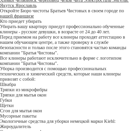
Химки
Челябинск
Череповец
Чехов
Чита
Электросталь
Энгельс
Якутск
Ярославль
Откройте Бюро чистоты Братьев Чистовых в своем городе по
нашей франшизе
Кто приедет убирать
Убирать вашу квартиру приедут профессионально обученные
клинеры - русские девушки, в возрасте от 24 до 40 лет.
Перед приемом на работу все клинеры проходят аттестацию в
нашем обучающем центре, а также проверку в службе
безопасности и только после этого становятся частью команды
компании "Братья Чистовы".
Все клинеры работают исключительно в форме с логотипом
компании "Братья Чистовы".
Уборка производится с помощью профессиональных
технических и химический средств, которые наши клинеры
привозят с собой:
Швабра
Тряпки из микрофибры
Тряпки для мытья окон
Губки
Щетки
Сгон для мытья окон
Мусорные пакеты
Экологичные средства для уборки немецкой марки Kiehl:
Жироудалитель