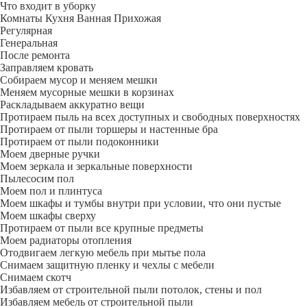
Что входит в уборку
Регу­лярная
Гене­ральная
После ремонта
Заправляем кровать
Собираем мусор и меняем мешки
Меняем мусорные мешки в корзинах
Раскладываем аккуратно вещи
Протираем пыль на всех доступных и свободных поверхностях
Протираем от пыли торшеры и настенные бра
Протираем от пыли подоконники
Моем дверные ручки
Моем зеркала и зеркальные поверхности
Пылесосим пол
Моем пол и плинтуса
Моем шкафы и тумбы внутри при условии, что они пустые
Моем шкафы сверху
Протираем от пыли все крупные предметы
Моем радиаторы отопления
Отодвигаем легкую мебель при мытье пола
Снимаем защитную пленку и чехлы с мебели
Снимаем скотч
Избавляем от строительной пыли потолок, стены и пол
Избавляем мебель от строительной пыли