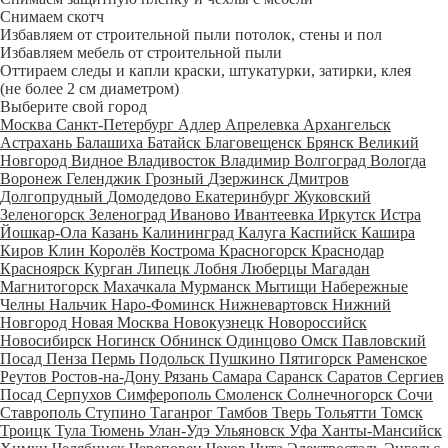
Снимаем скотч
Избавляем от строительной пыли потолок, стены и пол
Избавляем мебель от строительной пыли
Оттираем следы и капли краски, штукатурки, затирки, клея
(не более 2 см диаметром)
Выберите свой город
Москва
Санкт-Петербург
Адлер
Апрелевка
Архангельск
Астрахань
Балашиха
Батайск
Благовещенск
Брянск
Великий
Новгород
Видное
Владивосток
Владимир
Волгоград
Вологда
Воронеж
Геленджик
Грозный
Дзержинск
Дмитров
Долгопрудный
Домодедово
Екатеринбург
Жуковский
Зеленогорск
Зеленоград
Иваново
Ивантеевка
Иркутск
Истра
Йошкар-Ола
Казань
Калининград
Калуга
Каспийск
Кашира
Киров
Клин
Королёв
Кострома
Красногорск
Краснодар
Красноярск
Курган
Липецк
Лобня
Люберцы
Магадан
Магнитогорск
Махачкала
Мурманск
Мытищи
Набережные
Челны
Нальчик
Наро-Фоминск
Нижневартовск
Нижний
Новгород
Новая Москва
Новокузнецк
Новороссийск
Новосибирск
Ногинск
Обнинск
Одинцово
Омск
Павловский
Посад
Пенза
Пермь
Подольск
Пушкино
Пятигорск
Раменское
Реутов
Ростов-на-Дону
Рязань
Самара
Саранск
Саратов
Сергиев
Посад
Серпухов
Симферополь
Смоленск
Солнечногорск
Сочи
Ставрополь
Ступино
Таганрог
Тамбов
Тверь
Тольятти
Томск
Троицк
Тула
Тюмень
Улан-Удэ
Ульяновск
Уфа
Ханты-Мансийск