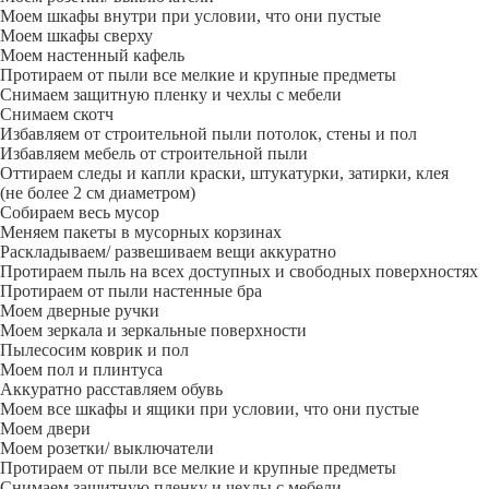
Моем шкафы внутри при условии, что они пустые
Моем шкафы сверху
Моем настенный кафель
Протираем от пыли все мелкие и крупные предметы
Снимаем защитную пленку и чехлы с мебели
Снимаем скотч
Избавляем от строительной пыли потолок, стены и пол
Избавляем мебель от строительной пыли
Оттираем следы и капли краски, штукатурки, затирки, клея
(не более 2 см диаметром)
Собираем весь мусор
Меняем пакеты в мусорных корзинах
Раскладываем/ развешиваем вещи аккуратно
Протираем пыль на всех доступных и свободных поверхностях
Протираем от пыли настенные бра
Моем дверные ручки
Моем зеркала и зеркальные поверхности
Пылесосим коврик и пол
Моем пол и плинтуса
Аккуратно расставляем обувь
Моем все шкафы и ящики при условии, что они пустые
Моем двери
Моем розетки/ выключатели
Протираем от пыли все мелкие и крупные предметы
Снимаем защитную пленку и чехлы с мебели