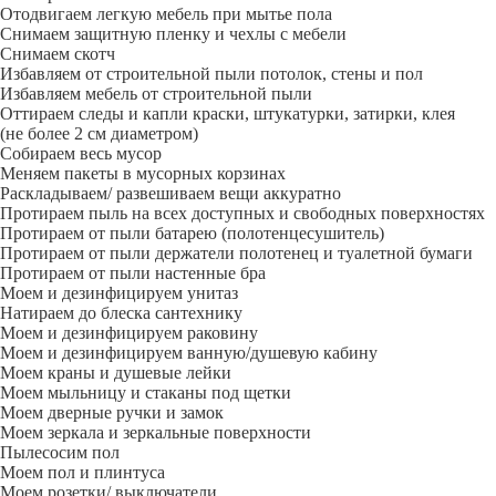
Отодвигаем легкую мебель при мытье пола
Снимаем защитную пленку и чехлы с мебели
Снимаем скотч
Избавляем от строительной пыли потолок, стены и пол
Избавляем мебель от строительной пыли
Оттираем следы и капли краски, штукатурки, затирки, клея
(не более 2 см диаметром)
Собираем весь мусор
Меняем пакеты в мусорных корзинах
Раскладываем/ развешиваем вещи аккуратно
Протираем пыль на всех доступных и свободных поверхностях
Протираем от пыли батарею (полотенцесушитель)
Протираем от пыли держатели полотенец и туалетной бумаги
Протираем от пыли настенные бра
Моем и дезинфицируем унитаз
Натираем до блеска сантехнику
Моем и дезинфицируем раковину
Моем и дезинфицируем ванную/душевую кабину
Моем краны и душевые лейки
Моем мыльницу и стаканы под щетки
Моем дверные ручки и замок
Моем зеркала и зеркальные поверхности
Пылесосим пол
Моем пол и плинтуса
Моем розетки/ выключатели