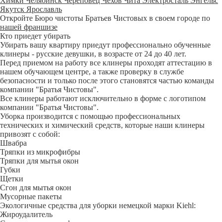
Химки
Челябинск
Череповец
Чехов
Чита
Электросталь
Энгельс
Якутск
Ярославль
Откройте Бюро чистоты Братьев Чистовых в своем городе по
нашей франшизе
Кто приедет убирать
Убирать вашу квартиру приедут профессионально обученные
клинеры - русские девушки, в возрасте от 24 до 40 лет.
Перед приемом на работу все клинеры проходят аттестацию в
нашем обучающем центре, а также проверку в службе
безопасности и только после этого становятся частью команды
компании "Братья Чистовы".
Все клинеры работают исключительно в форме с логотипом
компании "Братья Чистовы".
Уборка производится с помощью профессиональных
технических и химический средств, которые наши клинеры
привозят с собой:
Швабра
Тряпки из микрофибры
Тряпки для мытья окон
Губки
Щетки
Сгон для мытья окон
Мусорные пакеты
Экологичные средства для уборки немецкой марки Kiehl:
Жироудалитель