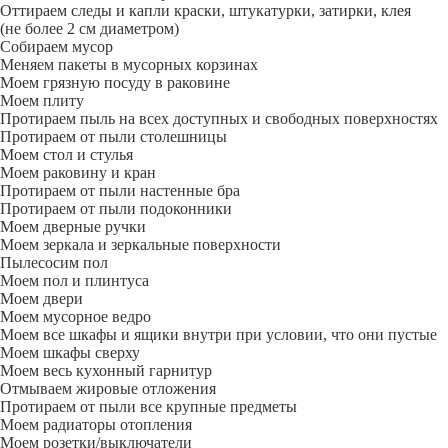
Оттираем следы и капли краски, штукатурки, затирки, клея
(не более 2 см диаметром)
Собираем мусор
Меняем пакеты в мусорных корзинах
Моем грязную посуду в раковине
Моем плиту
Протираем пыль на всех доступных и свободных поверхностях
Протираем от пыли столешницы
Моем стол и стулья
Моем раковину и кран
Протираем от пыли настенные бра
Протираем от пыли подоконники
Моем дверные ручки
Моем зеркала и зеркальные поверхности
Пылесосим пол
Моем пол и плинтуса
Моем двери
Моем мусорное ведро
Моем все шкафы и ящики внутри при условии, что они пустые
Моем шкафы сверху
Моем весь кухонный гарнитур
Отмываем жировые отложения
Протираем от пыли все крупные предметы
Моем радиаторы отопления
Моем розетки/выключатели