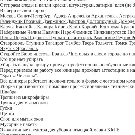
Оттираем следы и капли краски, штукатурки, затирки, клея (не 
Выберите свой город
Москва
Санкт-Петербург
Адлер
Апрелевка
Архангельск
Астрах
Геленджик
Грозный
Дзержинск
Дмитров
Долгопрудный
Домоде
Калуга
Каспийск
Кашира
Киров
Клин
Королёв
Кострома
Красн
Набережные Челны
Нальчик
Наро-Фоминск
Нижневартовск
Ни
Пенза
Пермь
Подольск
Пушкино
Пятигорск
Раменское
Реутов
Р
Ставрополь
Ступино
Таганрог
Тамбов
Тверь
Тольятти
Томск
Тр
Якутск
Ярославль
Откройте Бюро чистоты Братьев Чистовых в своем городе по
на
Кто приедет убирать
Убирать вашу квартиру приедут профессионально обученные клине
Перед приемом на работу все клинеры проходят аттестацию в на
"Братья Чистовы".
Все клинеры работают исключительно в форме с логотипом ком
Уборка производится с помощью профессиональных технических
Швабра
Тряпки из микрофибры
Тряпки для мытья окон
Губки
Щетки
Сгон для мытья окон
Мусорные пакеты
Экологичные средства для уборки немецкой марки Kiehl: