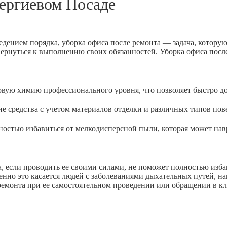
ергиевом Посаде
едением порядка, уборка офиса после ремонта — задача, котору
вернуться к выполнению своих обязанностей. Уборка офиса посл
 химию профессионального уровня, что позволяет быстро доб
дства с учетом материалов отделки и различных типов пове
ью избавиться от мелкодисперсной пыли, которая может навр
 если проводить ее своими силами, не поможет полностью избав
енно это касается людей с заболеваниями дыхательных путей, н
 ремонта при ее самостоятельном проведении или обращении в к