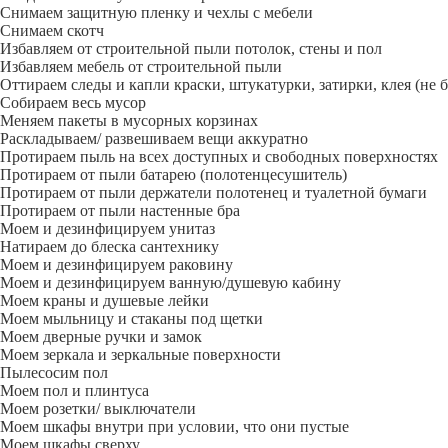
Снимаем защитную пленку и чехлы с мебели
Снимаем скотч
Избавляем от строительной пыли потолок, стены и пол
Избавляем мебель от строительной пыли
Оттираем следы и капли краски, штукатурки, затирки, клея (не 
Собираем весь мусор
Меняем пакеты в мусорных корзинах
Раскладываем/ развешиваем вещи аккуратно
Протираем пыль на всех доступных и свободных поверхностях
Протираем от пыли батарею (полотенцесушитель)
Протираем от пыли держатели полотенец и туалетной бумаги
Протираем от пыли настенные бра
Моем и дезинфицируем унитаз
Натираем до блеска сантехнику
Моем и дезинфицируем раковину
Моем и дезинфицируем ванную/душевую кабину
Моем краны и душевые лейки
Моем мыльницу и стаканы под щетки
Моем дверные ручки и замок
Моем зеркала и зеркальные поверхности
Пылесосим пол
Моем пол и плинтуса
Моем розетки/ выключатели
Моем шкафы внутри при условии, что они пустые
Моем шкафы сверху