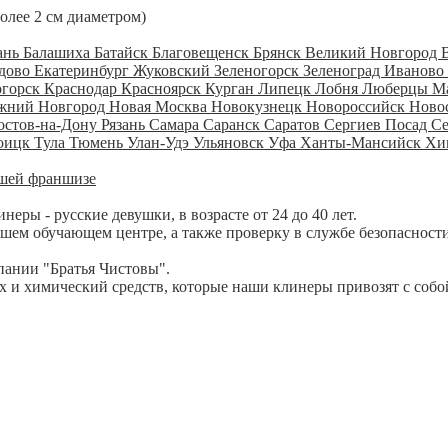
более 2 см диаметром)
ань
Балашиха
Батайск
Благовещенск
Брянск
Великий Новгород
дово
Екатеринбург
Жуковский
Зеленогорск
Зеленоград
Иваново
огорск
Краснодар
Красноярск
Курган
Липецк
Лобня
Люберцы
М
жний Новгород
Новая Москва
Новокузнецк
Новороссийск
Ново
остов-на-Дону
Рязань
Самара
Саранск
Саратов
Сергиев Посад
С
оицк
Тула
Тюмень
Улан-Удэ
Ульяновск
Уфа
Ханты-Мансийск
Хи
шей франшизе
ры - русские девушки, в возрасте от 24 до 40 лет.
шем обучающем центре, а также проверку в службе безопасности
пании "Братья Чистовы".
 и химический средств, которые наши клинеры привозят с собо