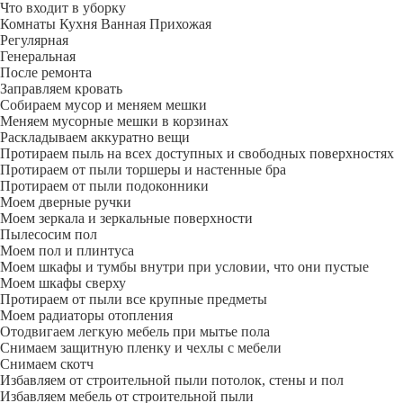
Что входит в уборку
Регу­лярная
Гене­ральная
После ремонта
Заправляем кровать
Собираем мусор и меняем мешки
Меняем мусорные мешки в корзинах
Раскладываем аккуратно вещи
Протираем пыль на всех доступных и свободных поверхностях
Протираем от пыли торшеры и настенные бра
Протираем от пыли подоконники
Моем дверные ручки
Моем зеркала и зеркальные поверхности
Пылесосим пол
Моем пол и плинтуса
Моем шкафы и тумбы внутри при условии, что они пустые
Моем шкафы сверху
Протираем от пыли все крупные предметы
Моем радиаторы отопления
Отодвигаем легкую мебель при мытье пола
Снимаем защитную пленку и чехлы с мебели
Снимаем скотч
Избавляем от строительной пыли потолок, стены и пол
Избавляем мебель от строительной пыли