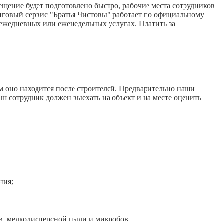
щение будет подготовлено быстро, рабочие места сотрудников
нговый сервис "Братья Чистовы" работает по официальному
 ежедневных или еженедельных услугах. Платить за
м оно находится после строителей. Предварительно наши
аш сотрудник должен выехать на объект и на месте оценить
ния;
, мелкодисперсной пыли и микробов.