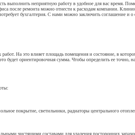
ть выполнить неприятную работу в удобное для вас время. Поме
офиса после ремонта можно отнести к расходам компании. Клини
отребует бухгалтерия. С нами можно заключить соглашение и о
работ. На это влияет площадь помещения и состояние, в которо
это будет ориентировочная сумма. Чтобы определить ее точно, н
оты:
ьное покрытие, светильники, радиаторы центрального отопле
ыми чистящими составами для удаления посторонних запахов