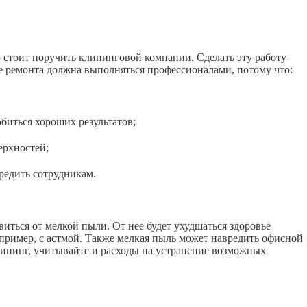
ю стоит поручить клининговой компании. Сделать эту работу
е ремонта должна выполняться профессионалами, потому что:
иться хороших результатов;
рхностей;
едить сотрудникам.
иться от мелкой пыли. От нее будет ухудшаться здоровье
апример, с астмой. Также мелкая пыль может навредить офисной
лининг, учитывайте и расходы на устранение возможных