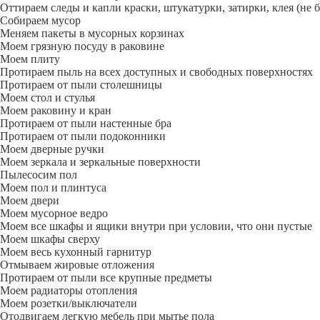
Оттираем следы и капли краски, штукатурки, затирки, клея (не 
Собираем мусор
Меняем пакеты в мусорных корзинах
Моем грязную посуду в раковине
Моем плиту
Протираем пыль на всех доступных и свободных поверхностях
Протираем от пыли столешницы
Моем стол и стулья
Моем раковину и кран
Протираем от пыли настенные бра
Протираем от пыли подоконники
Моем дверные ручки
Моем зеркала и зеркальные поверхности
Пылесосим пол
Моем пол и плинтуса
Моем двери
Моем мусорное ведро
Моем все шкафы и ящики внутри при условии, что они пустые
Моем шкафы сверху
Моем весь кухонный гарнитур
Отмываем жировые отложения
Протираем от пыли все крупные предметы
Моем радиаторы отопления
Моем розетки/выключатели
Отодвигаем легкую мебель при мытье пола