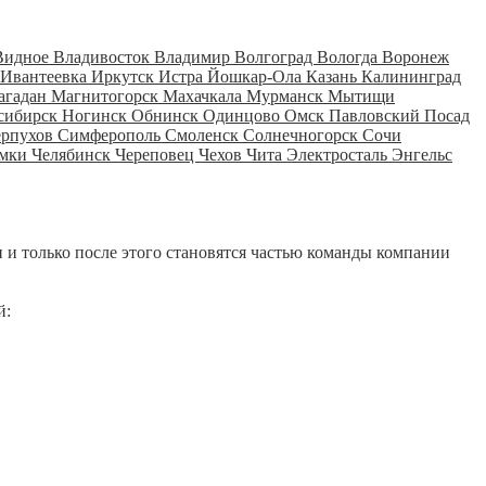
Видное
Владивосток
Владимир
Волгоград
Вологда
Воронеж
Ивантеевка
Иркутск
Истра
Йошкар-Ола
Казань
Калининград
агадан
Магнитогорск
Махачкала
Мурманск
Мытищи
сибирск
Ногинск
Обнинск
Одинцово
Омск
Павловский Посад
ерпухов
Симферополь
Смоленск
Солнечногорск
Сочи
мки
Челябинск
Череповец
Чехов
Чита
Электросталь
Энгельс
 и только после этого становятся частью команды компании
й: