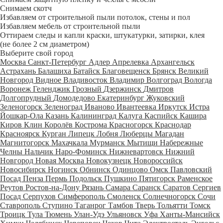
Снимаем скотч
Избавляем от строительной пыли потолок, стены и пол
Избавляем мебель от строительной пыли
Оттираем следы и капли краски, штукатурки, затирки, клея
(не более 2 см диаметром)
Выберите свой город
Москва
Санкт-Петербург
Адлер
Апрелевка
Архангельск
Астрахань
Балашиха
Батайск
Благовещенск
Брянск
Великий
Новгород
Видное
Владивосток
Владимир
Волгоград
Вологда
Воронеж
Геленджик
Грозный
Дзержинск
Дмитров
Долгопрудный
Домодедово
Екатеринбург
Жуковский
Зеленогорск
Зеленоград
Иваново
Ивантеевка
Иркутск
Истра
Йошкар-Ола
Казань
Калининград
Калуга
Каспийск
Кашира
Киров
Клин
Королёв
Кострома
Красногорск
Краснодар
Красноярск
Курган
Липецк
Лобня
Люберцы
Магадан
Магнитогорск
Махачкала
Мурманск
Мытищи
Набережные
Челны
Нальчик
Наро-Фоминск
Нижневартовск
Нижний
Новгород
Новая Москва
Новокузнецк
Новороссийск
Новосибирск
Ногинск
Обнинск
Одинцово
Омск
Павловский
Посад
Пенза
Пермь
Подольск
Пушкино
Пятигорск
Раменское
Реутов
Ростов-на-Дону
Рязань
Самара
Саранск
Саратов
Сергиев
Посад
Серпухов
Симферополь
Смоленск
Солнечногорск
Сочи
Ставрополь
Ступино
Таганрог
Тамбов
Тверь
Тольятти
Томск
Троицк
Тула
Тюмень
Улан-Удэ
Ульяновск
Уфа
Ханты-Мансийск