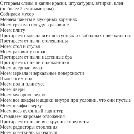
Оттираем следы и капли краски, штукатурки, затирки, клея
(не более 2 см диаметром)
Собираем мусор
Меняем пакеты в мусорных корзинах
Моем грязную посуду в раковине
Моем плиту
Протираем пыль на всех доступных и свободных поверхностях
Протираем от пыли столешницы
Моем стол и стулья
Моем раковину и кран
Протираем от пыли настенные бра
Протираем от пыли подоконники
Моем дверные ручки
Моем зеркала и зеркальные поверхности
Пылесосим пол
Моем пол и плинтуса
Моем двери
Моем мусорное ведро
Моем все шкафы и ящики внутри при условии, что они пустые
Моем шкафы сверху
Моем весь кухонный гарнитур
Отмываем жировые отложения
Протираем от пыли все крупные предметы
Моем радиаторы отопления
Моем розетки/выключатели