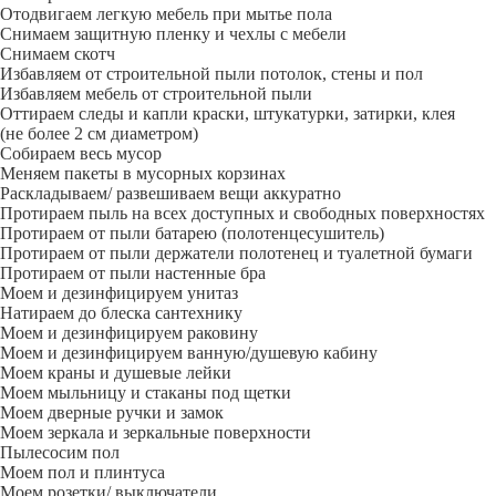
Отодвигаем легкую мебель при мытье пола
Снимаем защитную пленку и чехлы с мебели
Снимаем скотч
Избавляем от строительной пыли потолок, стены и пол
Избавляем мебель от строительной пыли
Оттираем следы и капли краски, штукатурки, затирки, клея
(не более 2 см диаметром)
Собираем весь мусор
Меняем пакеты в мусорных корзинах
Раскладываем/ развешиваем вещи аккуратно
Протираем пыль на всех доступных и свободных поверхностях
Протираем от пыли батарею (полотенцесушитель)
Протираем от пыли держатели полотенец и туалетной бумаги
Протираем от пыли настенные бра
Моем и дезинфицируем унитаз
Натираем до блеска сантехнику
Моем и дезинфицируем раковину
Моем и дезинфицируем ванную/душевую кабину
Моем краны и душевые лейки
Моем мыльницу и стаканы под щетки
Моем дверные ручки и замок
Моем зеркала и зеркальные поверхности
Пылесосим пол
Моем пол и плинтуса
Моем розетки/ выключатели