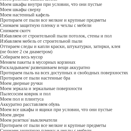
Моем шкафы внутри при условии, что они пустые
Моем шкафы сверху
Моем настенный кафель
Протираем от пыли все мелкие и крупные предметы
Снимаем защитную пленку и чехлы с мебели
Снимаем скотч
Избавляем от строительной пыли потолок, стены и пол
Избавляем мебель от строительной пыли
Оттираем следы и капли краски, штукатурки, затирки, клея
(не более 2 см диаметром)
Собираем весь мусор
Меняем пакеты в мусорных корзинах
Раскладываем/ развешиваем вещи аккуратно
Протираем пыль на всех доступных и свободных поверхностях
Протираем от пыли настенные бра
Моем дверные ручки
Моем зеркала и зеркальные поверхности
Пылесосим коврик и пол
Моем пол и плинтуса
Аккуратно расставляем обувь
Моем все шкафы и ящики при условии, что они пустые
Моем двери
Моем розетки/ выключатели
Протираем от пыли все мелкие и крупные предметы
Снимаем защитную пленку и чехлы с мебели