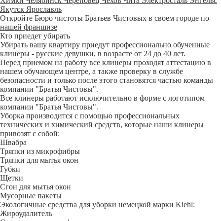
Химки
Челябинск
Череповец
Чехов
Чита
Электросталь
Энгельс
Якутск
Ярославль
Откройте Бюро чистоты Братьев Чистовых в своем городе по
нашей франшизе
Кто приедет убирать
Убирать вашу квартиру приедут профессионально обученные
клинеры - русские девушки, в возрасте от 24 до 40 лет.
Перед приемом на работу все клинеры проходят аттестацию в
нашем обучающем центре, а также проверку в службе
безопасности и только после этого становятся частью команды
компании "Братья Чистовы".
Все клинеры работают исключительно в форме с логотипом
компании "Братья Чистовы".
Уборка производится с помощью профессиональных
технических и химический средств, которые наши клинеры
привозят с собой:
Швабра
Тряпки из микрофибры
Тряпки для мытья окон
Губки
Щетки
Сгон для мытья окон
Мусорные пакеты
Экологичные средства для уборки немецкой марки Kiehl:
Жироудалитель