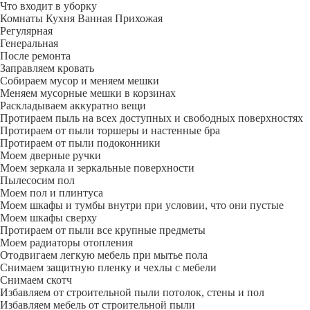
Что входит в уборку
Регу­лярная
Гене­ральная
После ремонта
Заправляем кровать
Собираем мусор и меняем мешки
Меняем мусорные мешки в корзинах
Раскладываем аккуратно вещи
Протираем пыль на всех доступных и свободных поверхностях
Протираем от пыли торшеры и настенные бра
Протираем от пыли подоконники
Моем дверные ручки
Моем зеркала и зеркальные поверхности
Пылесосим пол
Моем пол и плинтуса
Моем шкафы и тумбы внутри при условии, что они пустые
Моем шкафы сверху
Протираем от пыли все крупные предметы
Моем радиаторы отопления
Отодвигаем легкую мебель при мытье пола
Снимаем защитную пленку и чехлы с мебели
Снимаем скотч
Избавляем от строительной пыли потолок, стены и пол
Избавляем мебель от строительной пыли