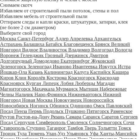
Снимаем скотч
Избавляем от строительной пыли потолок, стены и пол
Избавляем мебель от строительной пыли
Оттираем следы и капли краски, штукатурки, затирки, клея
(не более 2 см диаметром)
Выберите свой город
Москва
Санкт-Петербург
Адлер
Апрелевка
Архангельск
Астрахань
Балашиха
Батайск
Благовещенск
Брянск
Великий
Новгород
Видное
Владивосток
Владимир
Волгоград
Вологда
Воронеж
Геленджик
Грозный
Дзержинск
Дмитров
Долгопрудный
Домодедово
Екатеринбург
Жуковский
Зеленогорск
Зеленоград
Иваново
Ивантеевка
Иркутск
Истра
Йошкар-Ола
Казань
Калининград
Калуга
Каспийск
Кашира
Киров
Клин
Королёв
Кострома
Красногорск
Краснодар
Красноярск
Курган
Липецк
Лобня
Люберцы
Магадан
Магнитогорск
Махачкала
Мурманск
Мытищи
Набережные
Челны
Нальчик
Наро-Фоминск
Нижневартовск
Нижний
Новгород
Новая Москва
Новокузнецк
Новороссийск
Новосибирск
Ногинск
Обнинск
Одинцово
Омск
Павловский
Посад
Пенза
Пермь
Подольск
Пушкино
Пятигорск
Раменское
Реутов
Ростов-на-Дону
Рязань
Самара
Саранск
Саратов
Сергиев
Посад
Серпухов
Симферополь
Смоленск
Солнечногорск
Сочи
Ставрополь
Ступино
Таганрог
Тамбов
Тверь
Тольятти
Томск
Троицк
Тула
Тюмень
Улан-Удэ
Ульяновск
Уфа
Ханты-Мансийск