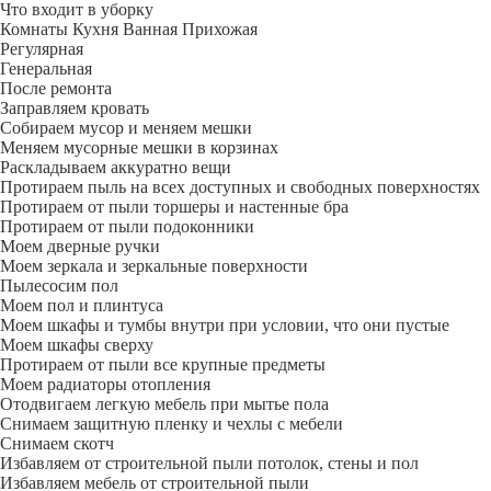
Что входит в уборку
Регу­лярная
Гене­ральная
После ремонта
Заправляем кровать
Собираем мусор и меняем мешки
Меняем мусорные мешки в корзинах
Раскладываем аккуратно вещи
Протираем пыль на всех доступных и свободных поверхностях
Протираем от пыли торшеры и настенные бра
Протираем от пыли подоконники
Моем дверные ручки
Моем зеркала и зеркальные поверхности
Пылесосим пол
Моем пол и плинтуса
Моем шкафы и тумбы внутри при условии, что они пустые
Моем шкафы сверху
Протираем от пыли все крупные предметы
Моем радиаторы отопления
Отодвигаем легкую мебель при мытье пола
Снимаем защитную пленку и чехлы с мебели
Снимаем скотч
Избавляем от строительной пыли потолок, стены и пол
Избавляем мебель от строительной пыли