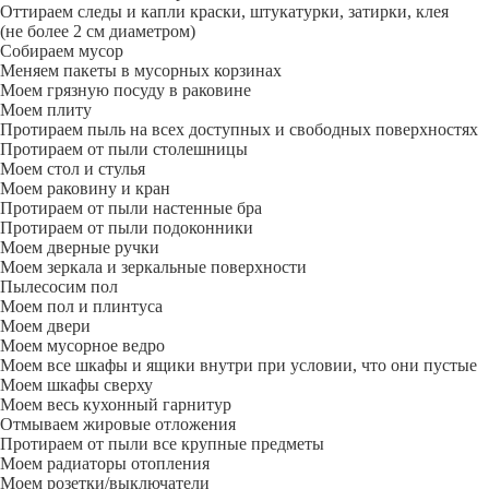
Оттираем следы и капли краски, штукатурки, затирки, клея
(не более 2 см диаметром)
Собираем мусор
Меняем пакеты в мусорных корзинах
Моем грязную посуду в раковине
Моем плиту
Протираем пыль на всех доступных и свободных поверхностях
Протираем от пыли столешницы
Моем стол и стулья
Моем раковину и кран
Протираем от пыли настенные бра
Протираем от пыли подоконники
Моем дверные ручки
Моем зеркала и зеркальные поверхности
Пылесосим пол
Моем пол и плинтуса
Моем двери
Моем мусорное ведро
Моем все шкафы и ящики внутри при условии, что они пустые
Моем шкафы сверху
Моем весь кухонный гарнитур
Отмываем жировые отложения
Протираем от пыли все крупные предметы
Моем радиаторы отопления
Моем розетки/выключатели