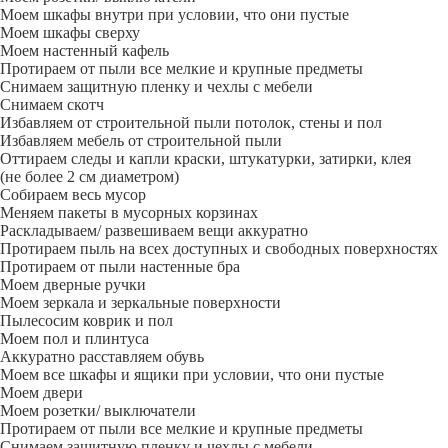
Моем шкафы внутри при условии, что они пустые
Моем шкафы сверху
Моем настенный кафель
Протираем от пыли все мелкие и крупные предметы
Снимаем защитную пленку и чехлы с мебели
Снимаем скотч
Избавляем от строительной пыли потолок, стены и пол
Избавляем мебель от строительной пыли
Оттираем следы и капли краски, штукатурки, затирки, клея
(не более 2 см диаметром)
Собираем весь мусор
Меняем пакеты в мусорных корзинах
Раскладываем/ развешиваем вещи аккуратно
Протираем пыль на всех доступных и свободных поверхностях
Протираем от пыли настенные бра
Моем дверные ручки
Моем зеркала и зеркальные поверхности
Пылесосим коврик и пол
Моем пол и плинтуса
Аккуратно расставляем обувь
Моем все шкафы и ящики при условии, что они пустые
Моем двери
Моем розетки/ выключатели
Протираем от пыли все мелкие и крупные предметы
Снимаем защитную пленку и чехлы с мебели