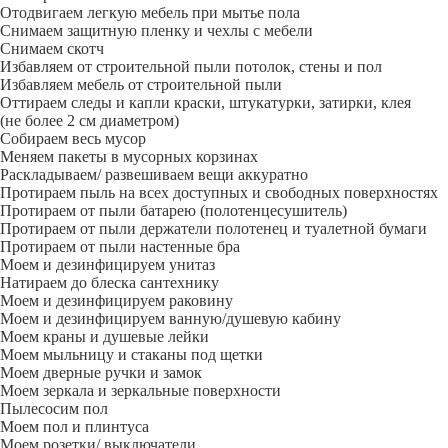
Отодвигаем легкую мебель при мытье пола
Снимаем защитную пленку и чехлы с мебели
Снимаем скотч
Избавляем от строительной пыли потолок, стены и пол
Избавляем мебель от строительной пыли
Оттираем следы и капли краски, штукатурки, затирки, клея
(не более 2 см диаметром)
Собираем весь мусор
Меняем пакеты в мусорных корзинах
Раскладываем/ развешиваем вещи аккуратно
Протираем пыль на всех доступных и свободных поверхностях
Протираем от пыли батарею (полотенцесушитель)
Протираем от пыли держатели полотенец и туалетной бумаги
Протираем от пыли настенные бра
Моем и дезинфицируем унитаз
Натираем до блеска сантехнику
Моем и дезинфицируем раковину
Моем и дезинфицируем ванную/душевую кабину
Моем краны и душевые лейки
Моем мыльницу и стаканы под щетки
Моем дверные ручки и замок
Моем зеркала и зеркальные поверхности
Пылесосим пол
Моем пол и плинтуса
Моем розетки/ выключатели