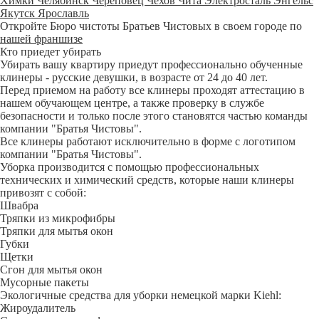
Химки
Челябинск
Череповец
Чехов
Чита
Электросталь
Энгельс
Якутск
Ярославль
Откройте Бюро чистоты Братьев Чистовых в своем городе по
нашей франшизе
Кто приедет убирать
Убирать вашу квартиру приедут профессионально обученные
клинеры - русские девушки, в возрасте от 24 до 40 лет.
Перед приемом на работу все клинеры проходят аттестацию в
нашем обучающем центре, а также проверку в службе
безопасности и только после этого становятся частью команды
компании "Братья Чистовы".
Все клинеры работают исключительно в форме с логотипом
компании "Братья Чистовы".
Уборка производится с помощью профессиональных
технических и химический средств, которые наши клинеры
привозят с собой:
Швабра
Тряпки из микрофибры
Тряпки для мытья окон
Губки
Щетки
Сгон для мытья окон
Мусорные пакеты
Экологичные средства для уборки немецкой марки Kiehl:
Жироудалитель