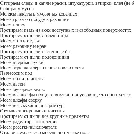
Оттираем следы и капли краски, штукатурки, затирки, клея (не 
Собираем мусор
Меняем пакеты в мусорных корзинах
Моем грязную посуду в раковине
Моем плиту
Протираем пыль на всех доступных и свободных поверхностях
Протираем от пыли столешницы
Моем стол и стулья
Моем раковину и кран
Протираем от пыли настенные бра
Протираем от пыли подоконники
Моем дверные ручки
Моем зеркала и зеркальные поверхности
Пылесосим пол
Моем пол и плинтуса
Моем двери
Моем мусорное ведро
Моем все шкафы и ящики внутри при условии, что они пустые
Моем шкафы сверху
Моем весь кухонный гарнитур
Отмываем жировые отложения
Протираем от пыли все крупные предметы
Моем радиаторы отопления
Моем розетки/выключатели
Отодвигаем легкую мебель при мытье пола