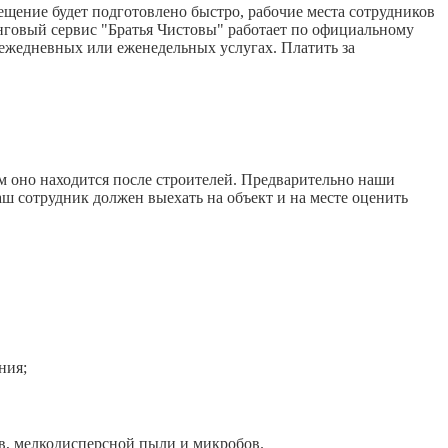
щение будет подготовлено быстро, рабочие места сотрудников
нговый сервис "Братья Чистовы" работает по официальному
 ежедневных или еженедельных услугах. Платить за
м оно находится после строителей. Предварительно наши
аш сотрудник должен выехать на объект и на месте оценить
ния;
, мелкодисперсной пыли и микробов.