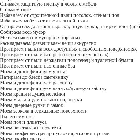
Снимаем защитную пленку и чехлы с мебели
Снимаем скотч
Избавляем от строительной пыли потолок, стены и пол
Избавляем мебель от строительной пыли
Оттираем следы и капли краски, штукатурки, затирки, клея (не 
Собираем весь мусор
Меняем пакеты в мусорных корзинах
Раскладываем/ развешиваем вещи аккуратно
Протираем пыль на всех доступных и свободных поверхностях
Протираем от пыли батарею (полотенцесушитель)
Протираем от пыли держатели полотенец и туалетной бумаги
Протираем от пыли настенные бра
Моем и дезинфицируем унитаз
Натираем до блеска сантехнику
Моем и дезинфицируем раковину
Моем и дезинфицируем ванную/душевую кабину
Моем краны и душевые лейки
Моем мыльницу и стаканы под щетки
Моем дверные ручки и замок
Моем зеркала и зеркальные поверхности
Пылесосим пол
Моем пол и плинтуса
Моем розетки/ выключатели
Моем шкафы внутри при условии, что они пустые
Моем шкафы сверху