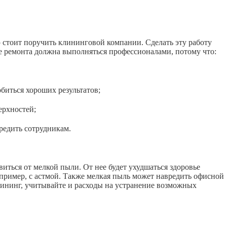
ю стоит поручить клининговой компании. Сделать эту работу
е ремонта должна выполняться профессионалами, потому что:
иться хороших результатов;
рхностей;
едить сотрудникам.
иться от мелкой пыли. От нее будет ухудшаться здоровье
апример, с астмой. Также мелкая пыль может навредить офисной
лининг, учитывайте и расходы на устранение возможных