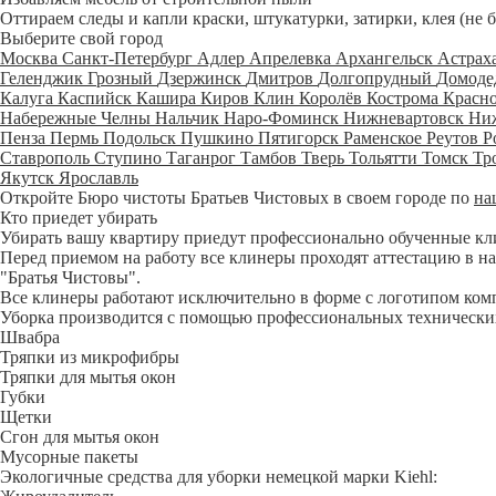
Оттираем следы и капли краски, штукатурки, затирки, клея (не 
Выберите свой город
Москва
Санкт-Петербург
Адлер
Апрелевка
Архангельск
Астрах
Геленджик
Грозный
Дзержинск
Дмитров
Долгопрудный
Домоде
Калуга
Каспийск
Кашира
Киров
Клин
Королёв
Кострома
Красн
Набережные Челны
Нальчик
Наро-Фоминск
Нижневартовск
Ни
Пенза
Пермь
Подольск
Пушкино
Пятигорск
Раменское
Реутов
Р
Ставрополь
Ступино
Таганрог
Тамбов
Тверь
Тольятти
Томск
Тр
Якутск
Ярославль
Откройте Бюро чистоты Братьев Чистовых в своем городе по
на
Кто приедет убирать
Убирать вашу квартиру приедут профессионально обученные клине
Перед приемом на работу все клинеры проходят аттестацию в на
"Братья Чистовы".
Все клинеры работают исключительно в форме с логотипом ком
Уборка производится с помощью профессиональных технических
Швабра
Тряпки из микрофибры
Тряпки для мытья окон
Губки
Щетки
Сгон для мытья окон
Мусорные пакеты
Экологичные средства для уборки немецкой марки Kiehl: