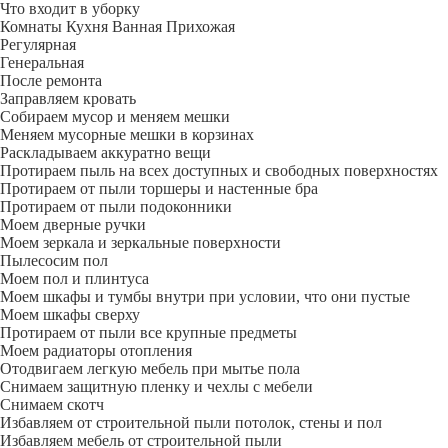
Что входит в уборку
Регу­лярная
Гене­ральная
После ремонта
Заправляем кровать
Собираем мусор и меняем мешки
Меняем мусорные мешки в корзинах
Раскладываем аккуратно вещи
Протираем пыль на всех доступных и свободных поверхностях
Протираем от пыли торшеры и настенные бра
Протираем от пыли подоконники
Моем дверные ручки
Моем зеркала и зеркальные поверхности
Пылесосим пол
Моем пол и плинтуса
Моем шкафы и тумбы внутри при условии, что они пустые
Моем шкафы сверху
Протираем от пыли все крупные предметы
Моем радиаторы отопления
Отодвигаем легкую мебель при мытье пола
Снимаем защитную пленку и чехлы с мебели
Снимаем скотч
Избавляем от строительной пыли потолок, стены и пол
Избавляем мебель от строительной пыли