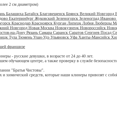
более 2 см диаметром)
ань
Балашиха
Батайск
Благовещенск
Брянск
Великий Новгород
дово
Екатеринбург
Жуковский
Зеленогорск
Зеленоград
Иваново
огорск
Краснодар
Красноярск
Курган
Липецк
Лобня
Люберцы
М
жний Новгород
Новая Москва
Новокузнецк
Новороссийск
Ново
остов-на-Дону
Рязань
Самара
Саранск
Саратов
Сергиев Посад
С
оицк
Тула
Тюмень
Улан-Удэ
Ульяновск
Уфа
Ханты-Мансийск
Хи
шей франшизе
ры - русские девушки, в возрасте от 24 до 40 лет.
шем обучающем центре, а также проверку в службе безопасности
пании "Братья Чистовы".
 и химический средств, которые наши клинеры привозят с собо