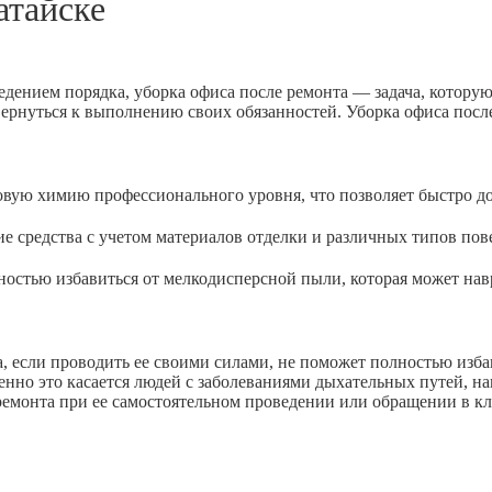
атайске
едением порядка, уборка офиса после ремонта — задача, котору
вернуться к выполнению своих обязанностей. Уборка офиса посл
 химию профессионального уровня, что позволяет быстро доб
дства с учетом материалов отделки и различных типов пове
ью избавиться от мелкодисперсной пыли, которая может навр
 если проводить ее своими силами, не поможет полностью избав
енно это касается людей с заболеваниями дыхательных путей, н
 ремонта при ее самостоятельном проведении или обращении в к