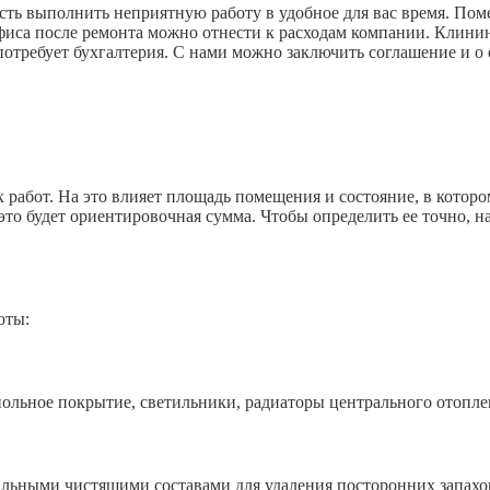
ть выполнить неприятную работу в удобное для вас время. Поме
офиса после ремонта можно отнести к расходам компании. Клини
отребует бухгалтерия. С нами можно заключить соглашение и о
работ. На это влияет площадь помещения и состояние, в которо
это будет ориентировочная сумма. Чтобы определить ее точно, н
оты:
ьное покрытие, светильники, радиаторы центрального отопле
ыми чистящими составами для удаления посторонних запахов