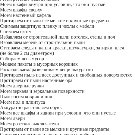
Моем шкафы внутри при условии, что они пустые
Моем шкафы сверху
Моем настенный кафель
Протираем от пыли все мелкие и крупные предметы
Снимаем защитную пленку и чехлы с мебели
Снимаем скотч
Избавляем от строительной пыли потолок, стены и пол
Избавляем мебель от строительной пыли
Оттираем следы и капли краски, штукатурки, затирки, клея
(не более 2 см диаметром)
Собираем весь мусор
Меняем пакеты в мусорных корзинах
Раскладываем/ развешиваем вещи аккуратно
Протираем пыль на всех доступных и свободных поверхностях
Протираем от пыли настенные бра
Моем дверные ручки
Моем зеркала и зеркальные поверхности
Пылесосим коврик и пол
Моем пол и плинтуса
Аккуратно расставляем обувь
Моем все шкафы и ящики при условии, что они пустые
Моем двери
Моем розетки/ выключатели
Протираем от пыли все мелкие и крупные предметы
Снимаем защитную пленку и чехлы с мебели