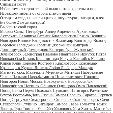
Снимаем скотч
Избавляем от строительной пыли потолок, стены и пол
Избавляем мебель от строительной пыли
Оттираем следы и капли краски, штукатурки, затирки, клея
(не более 2 см диаметром)
Выберите свой город
Москва
Санкт-Петербург
Адлер
Апрелевка
Архангельск
Астрахань
Балашиха
Батайск
Благовещенск
Брянск
Великий
Новгород
Видное
Владивосток
Владимир
Волгоград
Вологда
Воронеж
Геленджик
Грозный
Дзержинск
Дмитров
Долгопрудный
Домодедово
Екатеринбург
Жуковский
Зеленогорск
Зеленоград
Иваново
Ивантеевка
Иркутск
Истра
Йошкар-Ола
Казань
Калининград
Калуга
Каспийск
Кашира
Киров
Клин
Королёв
Кострома
Красногорск
Краснодар
Красноярск
Курган
Липецк
Лобня
Люберцы
Магадан
Магнитогорск
Махачкала
Мурманск
Мытищи
Набережные
Челны
Нальчик
Наро-Фоминск
Нижневартовск
Нижний
Новгород
Новая Москва
Новокузнецк
Новороссийск
Новосибирск
Ногинск
Обнинск
Одинцово
Омск
Павловский
Посад
Пенза
Пермь
Подольск
Пушкино
Пятигорск
Раменское
Реутов
Ростов-на-Дону
Рязань
Самара
Саранск
Саратов
Сергиев
Посад
Серпухов
Симферополь
Смоленск
Солнечногорск
Сочи
Ставрополь
Ступино
Таганрог
Тамбов
Тверь
Тольятти
Томск
Троицк
Тула
Тюмень
Улан-Удэ
Ульяновск
Уфа
Ханты-Мансийск