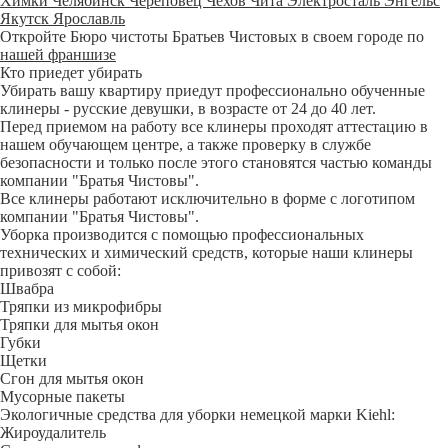
Химки
Челябинск
Череповец
Чехов
Чита
Электросталь
Энгельс
Якутск
Ярославль
Откройте Бюро чистоты Братьев Чистовых в своем городе по
нашей франшизе
Кто приедет убирать
Убирать вашу квартиру приедут профессионально обученные
клинеры - русские девушки, в возрасте от 24 до 40 лет.
Перед приемом на работу все клинеры проходят аттестацию в
нашем обучающем центре, а также проверку в службе
безопасности и только после этого становятся частью команды
компании "Братья Чистовы".
Все клинеры работают исключительно в форме с логотипом
компании "Братья Чистовы".
Уборка производится с помощью профессиональных
технических и химический средств, которые наши клинеры
привозят с собой:
Швабра
Тряпки из микрофибры
Тряпки для мытья окон
Губки
Щетки
Сгон для мытья окон
Мусорные пакеты
Экологичные средства для уборки немецкой марки Kiehl:
Жироудалитель