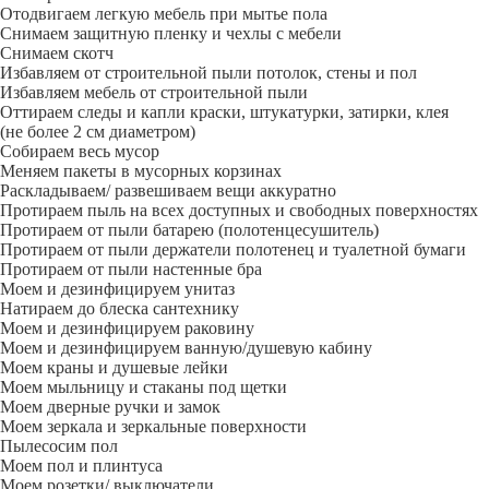
Отодвигаем легкую мебель при мытье пола
Снимаем защитную пленку и чехлы с мебели
Снимаем скотч
Избавляем от строительной пыли потолок, стены и пол
Избавляем мебель от строительной пыли
Оттираем следы и капли краски, штукатурки, затирки, клея
(не более 2 см диаметром)
Собираем весь мусор
Меняем пакеты в мусорных корзинах
Раскладываем/ развешиваем вещи аккуратно
Протираем пыль на всех доступных и свободных поверхностях
Протираем от пыли батарею (полотенцесушитель)
Протираем от пыли держатели полотенец и туалетной бумаги
Протираем от пыли настенные бра
Моем и дезинфицируем унитаз
Натираем до блеска сантехнику
Моем и дезинфицируем раковину
Моем и дезинфицируем ванную/душевую кабину
Моем краны и душевые лейки
Моем мыльницу и стаканы под щетки
Моем дверные ручки и замок
Моем зеркала и зеркальные поверхности
Пылесосим пол
Моем пол и плинтуса
Моем розетки/ выключатели