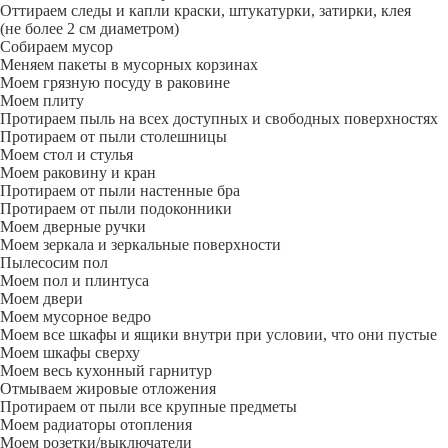
Оттираем следы и капли краски, штукатурки, затирки, клея
(не более 2 см диаметром)
Собираем мусор
Меняем пакеты в мусорных корзинах
Моем грязную посуду в раковине
Моем плиту
Протираем пыль на всех доступных и свободных поверхностях
Протираем от пыли столешницы
Моем стол и стулья
Моем раковину и кран
Протираем от пыли настенные бра
Протираем от пыли подоконники
Моем дверные ручки
Моем зеркала и зеркальные поверхности
Пылесосим пол
Моем пол и плинтуса
Моем двери
Моем мусорное ведро
Моем все шкафы и ящики внутри при условии, что они пустые
Моем шкафы сверху
Моем весь кухонный гарнитур
Отмываем жировые отложения
Протираем от пыли все крупные предметы
Моем радиаторы отопления
Моем розетки/выключатели