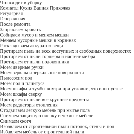
Что входит в уборку
Регу­лярная
Гене­ральная
После ремонта
Заправляем кровать
Собираем мусор и меняем мешки
Меняем мусорные мешки в корзинах
Раскладываем аккуратно вещи
Протираем пыль на всех доступных и свободных поверхностях
Протираем от пыли торшеры и настенные бра
Протираем от пыли подоконники
Моем дверные ручки
Моем зеркала и зеркальные поверхности
Пылесосим пол
Моем пол и плинтуса
Моем шкафы и тумбы внутри при условии, что они пустые
Моем шкафы сверху
Протираем от пыли все крупные предметы
Моем радиаторы отопления
Отодвигаем легкую мебель при мытье пола
Снимаем защитную пленку и чехлы с мебели
Снимаем скотч
Избавляем от строительной пыли потолок, стены и пол
Избавляем мебель от строительной пыли