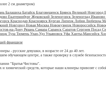
более 2 см диаметром)
ань
Балашиха
Батайск
Благовещенск
Брянск
Великий Новгород
дово
Екатеринбург
Жуковский
Зеленогорск
Зеленоград
Иваново
огорск
Краснодар
Красноярск
Курган
Липецк
Лобня
Люберцы
М
жний Новгород
Новая Москва
Новокузнецк
Новороссийск
Ново
остов-на-Дону
Рязань
Самара
Саранск
Саратов
Сергиев Посад
С
оицк
Тула
Тюмень
Улан-Удэ
Ульяновск
Уфа
Ханты-Мансийск
Хи
шей франшизе
ры - русские девушки, в возрасте от 24 до 40 лет.
шем обучающем центре, а также проверку в службе безопасности
пании "Братья Чистовы".
 и химический средств, которые наши клинеры привозят с собо