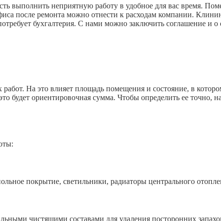
ть выполнить неприятную работу в удобное для вас время. Поме
офиса после ремонта можно отнести к расходам компании. Клини
отребует бухгалтерия. С нами можно заключить соглашение и о
работ. На это влияет площадь помещения и состояние, в которо
это будет ориентировочная сумма. Чтобы определить ее точно, н
оты:
ьное покрытие, светильники, радиаторы центрального отопле
ыми чистящими составами для удаления посторонних запахов