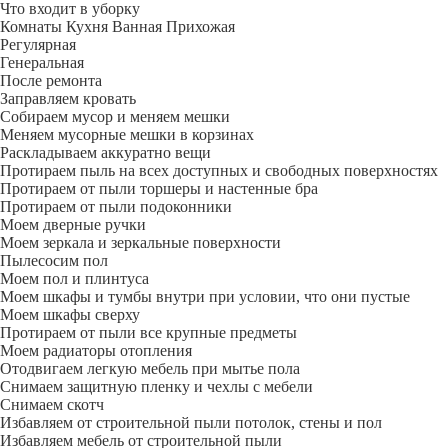
Что входит в уборку
Регу­лярная
Гене­ральная
После ремонта
Заправляем кровать
Собираем мусор и меняем мешки
Меняем мусорные мешки в корзинах
Раскладываем аккуратно вещи
Протираем пыль на всех доступных и свободных поверхностях
Протираем от пыли торшеры и настенные бра
Протираем от пыли подоконники
Моем дверные ручки
Моем зеркала и зеркальные поверхности
Пылесосим пол
Моем пол и плинтуса
Моем шкафы и тумбы внутри при условии, что они пустые
Моем шкафы сверху
Протираем от пыли все крупные предметы
Моем радиаторы отопления
Отодвигаем легкую мебель при мытье пола
Снимаем защитную пленку и чехлы с мебели
Снимаем скотч
Избавляем от строительной пыли потолок, стены и пол
Избавляем мебель от строительной пыли