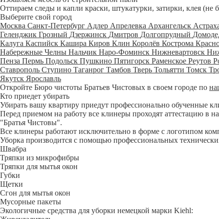
Оттираем следы и капли краски, штукатурки, затирки, клея (не 
Выберите свой город
Москва
Санкт-Петербург
Адлер
Апрелевка
Архангельск
Астрах
Геленджик
Грозный
Дзержинск
Дмитров
Долгопрудный
Домоде
Калуга
Каспийск
Кашира
Киров
Клин
Королёв
Кострома
Красн
Набережные Челны
Нальчик
Наро-Фоминск
Нижневартовск
Ни
Пенза
Пермь
Подольск
Пушкино
Пятигорск
Раменское
Реутов
Р
Ставрополь
Ступино
Таганрог
Тамбов
Тверь
Тольятти
Томск
Тр
Якутск
Ярославль
Откройте Бюро чистоты Братьев Чистовых в своем городе по
на
Кто приедет убирать
Убирать вашу квартиру приедут профессионально обученные клине
Перед приемом на работу все клинеры проходят аттестацию в на
"Братья Чистовы".
Все клинеры работают исключительно в форме с логотипом ком
Уборка производится с помощью профессиональных технических
Швабра
Тряпки из микрофибры
Тряпки для мытья окон
Губки
Щетки
Сгон для мытья окон
Мусорные пакеты
Экологичные средства для уборки немецкой марки Kiehl: