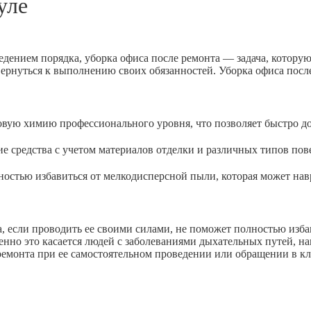
уле
едением порядка, уборка офиса после ремонта — задача, котору
вернуться к выполнению своих обязанностей. Уборка офиса посл
 химию профессионального уровня, что позволяет быстро доб
дства с учетом материалов отделки и различных типов пове
ью избавиться от мелкодисперсной пыли, которая может навр
 если проводить ее своими силами, не поможет полностью избав
енно это касается людей с заболеваниями дыхательных путей, н
 ремонта при ее самостоятельном проведении или обращении в к