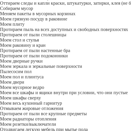
Оттираем следы и капли краски, штукатурки, затирки, клея (не 
Собираем мусор
Меняем пакеты в мусорных корзинах
Моем грязную посуду в раковине
Моем плиту
Протираем пыль на всех доступных и свободных поверхностях
Протираем от пыли столешницы
Моем стол и стулья
Моем раковину и кран
Протираем от пыли настенные бра
Протираем от пыли подоконники
Моем дверные ручки
Моем зеркала и зеркальные поверхности
Пылесосим пол
Моем пол и плинтуса
Моем двери
Моем мусорное ведро
Моем все шкафы и ящики внутри при условии, что они пустые
Моем шкафы сверху
Моем весь кухонный гарнитур
Отмываем жировые отложения
Протираем от пыли все крупные предметы
Моем радиаторы отопления
Моем розетки/выключатели
Отодвигаем легкую мебель при мытье пола