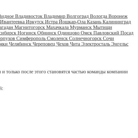
Видное
Владивосток
Владимир
Волгоград
Вологда
Воронеж
Ивантеевка
Иркутск
Истра
Йошкар-Ола
Казань
Калининград
агадан
Магнитогорск
Махачкала
Мурманск
Мытищи
сибирск
Ногинск
Обнинск
Одинцово
Омск
Павловский Посад
ерпухов
Симферополь
Смоленск
Солнечногорск
Сочи
мки
Челябинск
Череповец
Чехов
Чита
Электросталь
Энгельс
 и только после этого становятся частью команды компании
й: