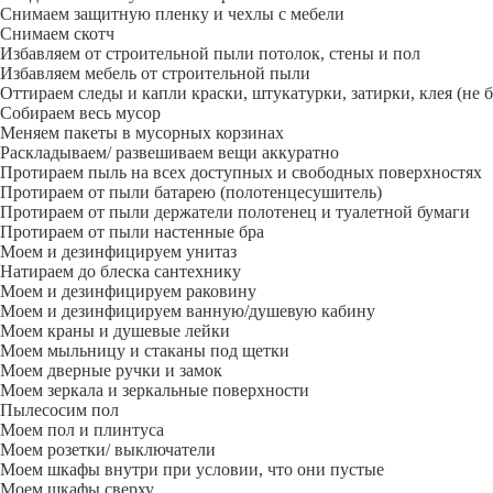
Снимаем защитную пленку и чехлы с мебели
Снимаем скотч
Избавляем от строительной пыли потолок, стены и пол
Избавляем мебель от строительной пыли
Оттираем следы и капли краски, штукатурки, затирки, клея (не 
Собираем весь мусор
Меняем пакеты в мусорных корзинах
Раскладываем/ развешиваем вещи аккуратно
Протираем пыль на всех доступных и свободных поверхностях
Протираем от пыли батарею (полотенцесушитель)
Протираем от пыли держатели полотенец и туалетной бумаги
Протираем от пыли настенные бра
Моем и дезинфицируем унитаз
Натираем до блеска сантехнику
Моем и дезинфицируем раковину
Моем и дезинфицируем ванную/душевую кабину
Моем краны и душевые лейки
Моем мыльницу и стаканы под щетки
Моем дверные ручки и замок
Моем зеркала и зеркальные поверхности
Пылесосим пол
Моем пол и плинтуса
Моем розетки/ выключатели
Моем шкафы внутри при условии, что они пустые
Моем шкафы сверху