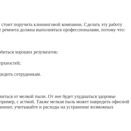
ю стоит поручить клининговой компании. Сделать эту работу
е ремонта должна выполняться профессионалами, потому что:
иться хороших результатов;
рхностей;
едить сотрудникам.
иться от мелкой пыли. От нее будет ухудшаться здоровье
апример, с астмой. Также мелкая пыль может навредить офисной
лининг, учитывайте и расходы на устранение возможных