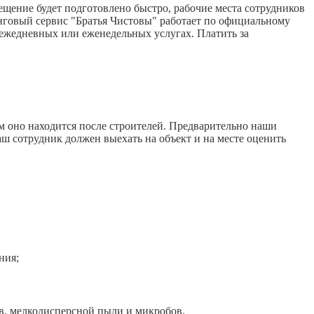
щение будет подготовлено быстро, рабочие места сотрудников
нговый сервис "Братья Чистовы" работает по официальному
 ежедневных или еженедельных услугах. Платить за
м оно находится после строителей. Предварительно наши
аш сотрудник должен выехать на объект и на месте оценить
ния;
, мелкодисперсной пыли и микробов.