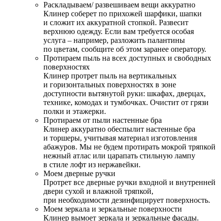
Раскладываем/ развешиваем вещи аккуратно
Клинер соберет по прихожей шарфики, шапки
и сложит их аккуратной стопкой. Развесит
верхнюю одежду. Если вам требуется особая
услуга – например, разложить палантины
по цветам, сообщите об этом заранее оператору.
Протираем пыль на всех доступных и свободных
поверхностях
Клинер протрет пыль на вертикальных
и горизонтальных поверхностях в зоне
доступности вытянутой руки: шкафах, дверцах,
технике, комодах и тумбочках. Очистит от грязи
полки и этажерки.
Протираем от пыли настенные бра
Клинер аккуратно обеспылит настенные бра
и торшеры, учитывая материал изготовления
абажуров. Мы не будем протирать мокрой тряпкой
нежный атлас или царапать стильную лампу
в стиле лофт из нержавейки.
Моем дверные ручки
Протрет все дверные ручки входной и внутренней
двери сухой и влажной тряпкой,
при необходимости дезинфицирует поверхность.
Моем зеркала и зеркальные поверхности
Клинер вымоет зеркала и зеркальные фасады.