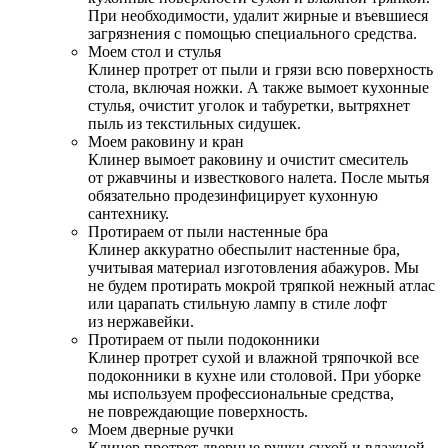
При необходимости, удалит жирные и въевшиеся
загрязнения с помощью специального средства.
Моем стол и стулья
Клинер протрет от пыли и грязи всю поверхность
стола, включая ножки. А также вымоет кухонные
стулья, очистит уголок и табуретки, вытряхнет
пыль из текстильных сидушек.
Моем раковину и кран
Клинер вымоет раковину и очистит смеситель
от ржавчины и известкового налета. После мытья
обязательно продезинфицирует кухонную
сантехнику.
Протираем от пыли настенные бра
Клинер аккуратно обеспылит настенные бра,
учитывая материал изготовления абажуров. Мы
не будем протирать мокрой тряпкой нежный атлас
или царапать стильную лампу в стиле лофт
из нержавейки.
Протираем от пыли подоконники
Клинер протрет сухой и влажной тряпочкой все
подоконники в кухне или столовой. При уборке
мы используем профессиональные средства,
не повреждающие поверхность.
Моем дверные ручки
Клинер протрет дверные ручки сухой и влажной