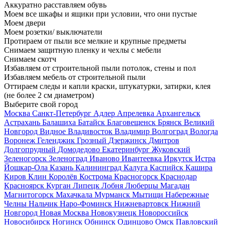
Аккуратно расставляем обувь
Моем все шкафы и ящики при условии, что они пустые
Моем двери
Моем розетки/ выключатели
Протираем от пыли все мелкие и крупные предметы
Снимаем защитную пленку и чехлы с мебели
Снимаем скотч
Избавляем от строительной пыли потолок, стены и пол
Избавляем мебель от строительной пыли
Оттираем следы и капли краски, штукатурки, затирки, клея
(не более 2 см диаметром)
Выберите свой город
Москва
Санкт-Петербург
Адлер
Апрелевка
Архангельск
Астрахань
Балашиха
Батайск
Благовещенск
Брянск
Великий
Новгород
Видное
Владивосток
Владимир
Волгоград
Вологда
Воронеж
Геленджик
Грозный
Дзержинск
Дмитров
Долгопрудный
Домодедово
Екатеринбург
Жуковский
Зеленогорск
Зеленоград
Иваново
Ивантеевка
Иркутск
Истра
Йошкар-Ола
Казань
Калининград
Калуга
Каспийск
Кашира
Киров
Клин
Королёв
Кострома
Красногорск
Краснодар
Красноярск
Курган
Липецк
Лобня
Люберцы
Магадан
Магнитогорск
Махачкала
Мурманск
Мытищи
Набережные
Челны
Нальчик
Наро-Фоминск
Нижневартовск
Нижний
Новгород
Новая Москва
Новокузнецк
Новороссийск
Новосибирск
Ногинск
Обнинск
Одинцово
Омск
Павловский