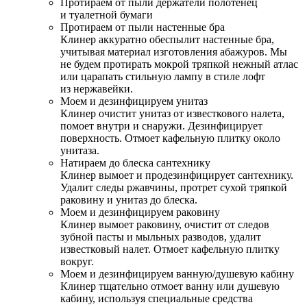
Протираем от пыли держатели полотенец
и туалетной бумаги
Протираем от пыли настенные бра
Клинер аккуратно обеспылит настенные бра,
учитывая материал изготовления абажуров. Мы
не будем протирать мокрой тряпкой нежный атлас
или царапать стильную лампу в стиле лофт
из нержавейки.
Моем и дезинфицируем унитаз
Клинер очистит унитаз от известкового налета,
помоет внутри и снаружи. Дезинфицирует
поверхность. Отмоет кафельную плитку около
унитаза.
Натираем до блеска сантехнику
Клинер вымоет и продезинфицирует сантехнику.
Удалит следы ржавчины, протрет сухой тряпкой
раковину и унитаз до блеска.
Моем и дезинфицируем раковину
Клинер вымоет раковину, очистит от следов
зубной пасты и мыльных разводов, удалит
известковый налет. Отмоет кафельную плитку
вокруг.
Моем и дезинфицируем ванную/душевую кабину
Клинер тщательно отмоет ванну или душевую
кабину, используя специальные средства