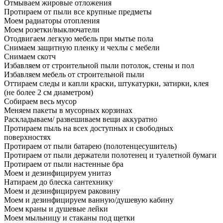
Отмываем жировые отложения
Протираем от пыли все крупные предметы
Моем радиаторы отопления
Моем розетки/выключатели
Отодвигаем легкую мебель при мытье пола
Снимаем защитную пленку и чехлы с мебели
Снимаем скотч
Избавляем от строительной пыли потолок, стены и пол
Избавляем мебель от строительной пыли
Оттираем следы и капли краски, штукатурки, затирки, клея
(не более 2 см диаметром)
Собираем весь мусор
Меняем пакеты в мусорных корзинах
Раскладываем/ развешиваем вещи аккуратно
Протираем пыль на всех доступных и свободных
поверхностях
Протираем от пыли батарею (полотенцесушитель)
Протираем от пыли держатели полотенец и туалетной бумаги
Протираем от пыли настенные бра
Моем и дезинфицируем унитаз
Натираем до блеска сантехнику
Моем и дезинфицируем раковину
Моем и дезинфицируем ванную/душевую кабину
Моем краны и душевые лейки
Моем мыльницу и стаканы под щетки