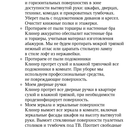
и горизонтальных поверхностях в зоне
доступности вытянутой руки: шкафах, дверцах,
технике, комодах и прикроватных тумбочках.
Уберет пыль с подлокотников диванов и кресел.
Очистит книжные полки и этажерки.
Протираем от пыли торшеры и настенные бра
Клинер аккуратно обеспылит настенные бра
и торшеры, учитывая материал изготовления
абажуров. Мы не будем протирать мокрой тряпкой
нежный атлас или царапать стильную лампу
в стиле лофт из нержавейки.
Протираем от пыли подоконники
Клинер протрет сухой и влажной тряпочкой все
подоконники в комнате. При уборке мы
используем профессиональные средства,
не повреждающие поверхность.
Моем дверные ручки
Клинер протрет все дверные ручки в квартире
сухой и влажной тряпкой, при необходимости
продезинфицирует поверхность.
Моем зеркала и зеркальные поверхности
Клинер вымоет все зеркала в комнате, включая
зеркальные фасады шкафов на высоту вытянутой
руки. Вымоет стеклянные поверхности туалетных
столиков и тумбочек под ТВ. Протрет свободные