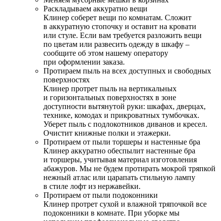
Раскладываем аккуратно вещи
Клинер соберет вещи по комнатам. Сложит
в аккуратную стопочку и оставит на кровати
или стуле. Если вам требуется разложить вещи
по цветам или развесить одежду в шкафу –
сообщите об этом нашему оператору
при оформлении заказа.
Протираем пыль на всех доступных и свободных
поверхностях
Клинер протрет пыль на вертикальных
и горизонтальных поверхностях в зоне
доступности вытянутой руки: шкафах, дверцах,
технике, комодах и прикроватных тумбочках.
Уберет пыль с подлокотников диванов и кресел.
Очистит книжные полки и этажерки.
Протираем от пыли торшеры и настенные бра
Клинер аккуратно обеспылит настенные бра
и торшеры, учитывая материал изготовления
абажуров. Мы не будем протирать мокрой тряпкой
нежный атлас или царапать стильную лампу
в стиле лофт из нержавейки.
Протираем от пыли подоконники
Клинер протрет сухой и влажной тряпочкой все
подоконники в комнате. При уборке мы