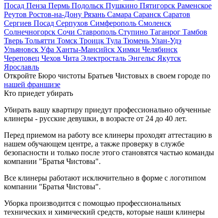
Посад
Пенза
Пермь
Подольск
Пушкино
Пятигорск
Раменское
Реутов
Ростов-на-Дону
Рязань
Самара
Саранск
Саратов
Сергиев Посад
Серпухов
Симферополь
Смоленск
Солнечногорск
Сочи
Ставрополь
Ступино
Таганрог
Тамбов
Тверь
Тольятти
Томск
Троицк
Тула
Тюмень
Улан-Удэ
Ульяновск
Уфа
Ханты-Мансийск
Химки
Челябинск
Череповец
Чехов
Чита
Электросталь
Энгельс
Якутск
Ярославль
Откройте Бюро чистоты Братьев Чистовых в своем городе по
нашей франшизе
Кто приедет убирать
Убирать вашу квартиру приедут профессионально обученные
клинеры - русские девушки, в возрасте от 24 до 40 лет.
Перед приемом на работу все клинеры проходят аттестацию в
нашем обучающем центре, а также проверку в службе
безопасности и только после этого становятся частью команды
компании "Братья Чистовы".
Все клинеры работают исключительно в форме с логотипом
компании "Братья Чистовы".
Уборка производится с помощью профессиональных
технических и химический средств, которые наши клинеры