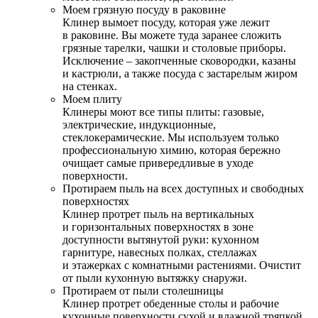
Моем грязную посуду в раковине
Клинер вымоет посуду, которая уже лежит
в раковине. Вы можете туда заранее сложить
грязные тарелки, чашки и столовые приборы.
Исключение – закопченные сковородки, казаны
и кастрюли, а также посуда с застарелым жиром
на стенках.
Моем плиту
Клинеры моют все типы плиты: газовые,
электрические, индукционные,
стеклокерамические. Мы используем только
профессиональную химию, которая бережно
очищает самые привередливые в уходе
поверхности.
Протираем пыль на всех доступных и свободных
поверхностях
Клинер протрет пыль на вертикальных
и горизонтальных поверхностях в зоне
доступности вытянутой руки: кухонном
гарнитуре, навесных полках, стеллажах
и этажерках с комнатными растениями. Очистит
от пыли кухонную вытяжку снаружи.
Протираем от пыли столешницы
Клинер протрет обеденные столы и рабочие
кухонные поверхности сухой и влажной тряпкой.