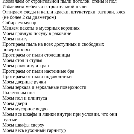
Избавляем от строительной пыли потолок, стены и пол
Избавляем мебель от строительной пыли
Оттираем следы и капли краски, штукатурки, затирки, клея
(не более 2 см диаметром)
Собираем мусор
Меняем пакеты в мусорных корзинах
Моем грязную посуду в раковине
Моем плиту
Протираем пыль на всех доступных и свободных
поверхностях
Протираем от пыли столешницы
Моем стол и стулья
Моем раковину и кран
Протираем от пыли настенные бра
Протираем от пыли подоконники
Моем дверные ручки
Моем зеркала и зеркальные поверхности
Пылесосим пол
Моем пол и плинтуса
Моем двери
Моем мусорное ведро
Моем все шкафы и ящики внутри при условии, что они
пустые
Моем шкафы сверху
Моем весь кухонный гарнитур