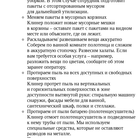
уборкой. В этом случае сотрудник подготовит
пакеты с отсортированным мусором
для дальнейшей утилизации.
Меняем пакеты в мусорных корзинах
Клинер положит новые мусорные мешки
в корзины – оставьте пакет с пакетами на видном
месте или объясните, где он лежит.
Раскладываем/ развешиваем вещи аккуратно
Соберем по ванной комнате полотенца и сложим
в аккуратную стопочку. Развесим халаты. Если
вам требуется особая услуга – например,
разложить вещи по цветам, сообщите об этом
заранее оператору.
Протираем пыль на всех доступных и свободных
поверхностях
Клинер протрет пыль на вертикальных
и горизонтальных поверхностях в зоне
доступности вытянутой руки: стиральную машину
снаружи, фасады мебели для ванной,
сантехнический шкаф, полки и стеллажи.
Протираем от пыли батарею (полотенцесушитель)
Клинер отмоет полотенцесушитель и подведенные
к нему трубы от пыли. Мы используем
специальные средства, которые не оставляют
разводов на металле.