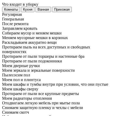
Что входит в уборку
Регу­лярная
Гене­ральная
После ремонта
Заправляем кровать
Собираем мусор и меняем мешки
Меняем мусорные мешки в корзинах
Раскладываем аккуратно вещи
Протираем пыль на всех доступных и свободных
поверхностях
Протираем от пыли торшеры и настенные бра
Протираем от пыли подоконники
Моем дверные ручки
Моем зеркала и зеркальные поверхности
Пылесосим пол
Моем пол и плинтуса
Моем шкафы и тумбы внутри при условии, что они пустые
Моем шкафы сверху
Протираем от пыли все крупные предметы
Моем радиаторы отопления
Отодвигаем легкую мебель при мытье пола
Снимаем защитную пленку и чехлы с мебели
Снимаем скотч