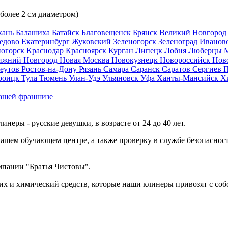
 более 2 см диаметром)
хань
Балашиха
Батайск
Благовещенск
Брянск
Великий Новгоро
едово
Екатеринбург
Жуковский
Зеленогорск
Зеленоград
Иванов
ногорск
Краснодар
Красноярск
Курган
Липецк
Лобня
Люберцы
ижний Новгород
Новая Москва
Новокузнецк
Новороссийск
Нов
еутов
Ростов-на-Дону
Рязань
Самара
Саранск
Саратов
Сергиев 
роицк
Тула
Тюмень
Улан-Удэ
Ульяновск
Уфа
Ханты-Мансийск
Х
ашей франшизе
еры - русские девушки, в возрасте от 24 до 40 лет.
ашем обучающем центре, а также проверку в службе безопасност
мпании "Братья Чистовы".
х и химический средств, которые наши клинеры привозят с соб