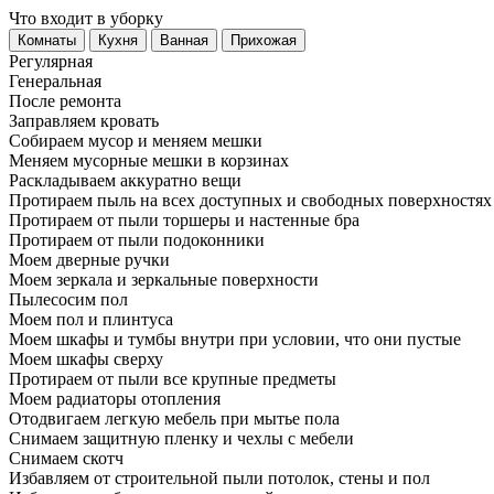
Что входит в уборку
Регу­лярная
Гене­ральная
После ремонта
Заправляем кровать
Собираем мусор и меняем мешки
Меняем мусорные мешки в корзинах
Раскладываем аккуратно вещи
Протираем пыль на всех доступных и свободных поверхностях
Протираем от пыли торшеры и настенные бра
Протираем от пыли подоконники
Моем дверные ручки
Моем зеркала и зеркальные поверхности
Пылесосим пол
Моем пол и плинтуса
Моем шкафы и тумбы внутри при условии, что они пустые
Моем шкафы сверху
Протираем от пыли все крупные предметы
Моем радиаторы отопления
Отодвигаем легкую мебель при мытье пола
Снимаем защитную пленку и чехлы с мебели
Снимаем скотч
Избавляем от строительной пыли потолок, стены и пол