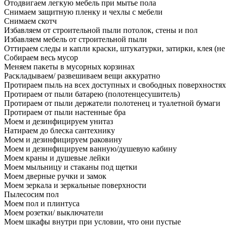
Отодвигаем легкую мебель при мытье пола
Снимаем защитную пленку и чехлы с мебели
Снимаем скотч
Избавляем от строительной пыли потолок, стены и пол
Избавляем мебель от строительной пыли
Оттираем следы и капли краски, штукатурки, затирки, клея (не
Собираем весь мусор
Меняем пакеты в мусорных корзинах
Раскладываем/ развешиваем вещи аккуратно
Протираем пыль на всех доступных и свободных поверхностях
Протираем от пыли батарею (полотенцесушитель)
Протираем от пыли держатели полотенец и туалетной бумаги
Протираем от пыли настенные бра
Моем и дезинфицируем унитаз
Натираем до блеска сантехнику
Моем и дезинфицируем раковину
Моем и дезинфицируем ванную/душевую кабину
Моем краны и душевые лейки
Моем мыльницу и стаканы под щетки
Моем дверные ручки и замок
Моем зеркала и зеркальные поверхности
Пылесосим пол
Моем пол и плинтуса
Моем розетки/ выключатели
Моем шкафы внутри при условии, что они пустые