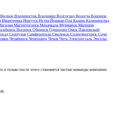
д
Видное
Владивосток
Владимир
Волгоград
Вологда
Воронеж
о
Ивантеевка
Иркутск
Истра
Йошкар-Ола
Казань
Калининград
Магадан
Магнитогорск
Махачкала
Мурманск
Мытищи
осибирск
Ногинск
Обнинск
Одинцово
Омск
Павловский
Посад
Серпухов
Симферополь
Смоленск
Солнечногорск
Сочи
имки
Челябинск
Череповец
Чехов
Чита
Электросталь
Энгельс
и и только после этого становятся частью команды компании
ой: