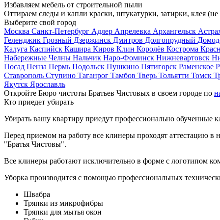
Избавляем мебель от строительной пыли
Оттираем следы и капли краски, штукатурки, затирки, клея (не
Выберите свой город
Москва
Санкт-Петербург
Адлер
Апрелевка
Архангельск
Астра
Геленджик
Грозный
Дзержинск
Дмитров
Долгопрудный
Домод
Калуга
Каспийск
Кашира
Киров
Клин
Королёв
Кострома
Крас
Набережные Челны
Нальчик
Наро-Фоминск
Нижневартовск
Н
Посад
Пенза
Пермь
Подольск
Пушкино
Пятигорск
Раменское
Р
Ставрополь
Ступино
Таганрог
Тамбов
Тверь
Тольятти
Томск
Т
Якутск
Ярославль
Откройте Бюро чистоты Братьев Чистовых в своем городе по
н
Кто приедет убирать
Убирать вашу квартиру приедут профессионально обученные клин
Перед приемом на работу все клинеры проходят аттестацию в н
"Братья Чистовы".
Все клинеры работают исключительно в форме с логотипом ко
Уборка производится с помощью профессиональных технически
Швабра
Тряпки из микрофибры
Тряпки для мытья окон