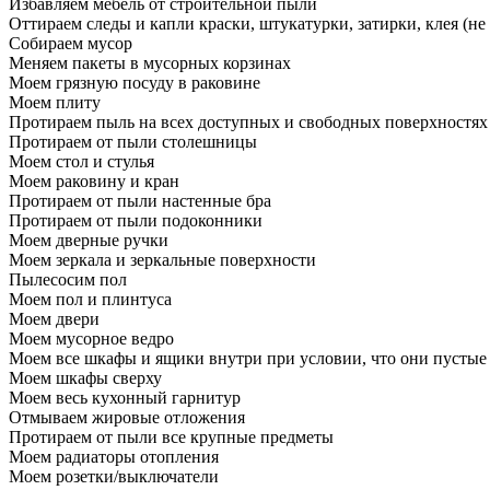
Избавляем мебель от строительной пыли
Оттираем следы и капли краски, штукатурки, затирки, клея (не
Собираем мусор
Меняем пакеты в мусорных корзинах
Моем грязную посуду в раковине
Моем плиту
Протираем пыль на всех доступных и свободных поверхностях
Протираем от пыли столешницы
Моем стол и стулья
Моем раковину и кран
Протираем от пыли настенные бра
Протираем от пыли подоконники
Моем дверные ручки
Моем зеркала и зеркальные поверхности
Пылесосим пол
Моем пол и плинтуса
Моем двери
Моем мусорное ведро
Моем все шкафы и ящики внутри при условии, что они пустые
Моем шкафы сверху
Моем весь кухонный гарнитур
Отмываем жировые отложения
Протираем от пыли все крупные предметы
Моем радиаторы отопления
Моем розетки/выключатели