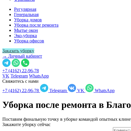
Регулярная
Генеральная
Уборка домов
Уборка после ремонта
Мытье окон
Эко-уборка
Уборка офисов
Заказать уборку
→ Личный кабинет
+7 (4162) 22-96-78
VK
Telegram
WhatsApp
Свяжитесь с нами
+7 (4162) 22-96-78
Telegram
VK
WhatsApp
Уборка после ремонта в
Благо
Поставим финальную точку в уборке командой опытных клине
Закажите уборку сейчас