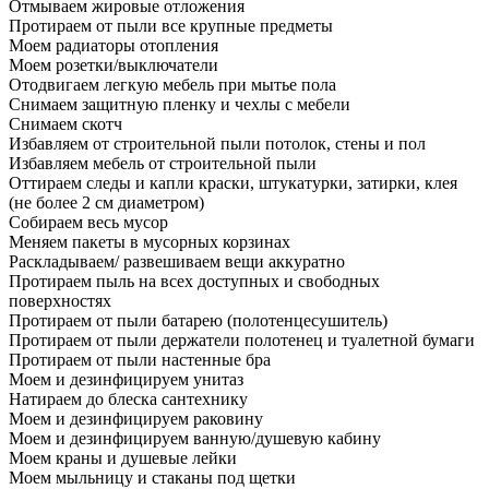
Отмываем жировые отложения
Протираем от пыли все крупные предметы
Моем радиаторы отопления
Моем розетки/выключатели
Отодвигаем легкую мебель при мытье пола
Снимаем защитную пленку и чехлы с мебели
Снимаем скотч
Избавляем от строительной пыли потолок, стены и пол
Избавляем мебель от строительной пыли
Оттираем следы и капли краски, штукатурки, затирки, клея
(не более 2 см диаметром)
Собираем весь мусор
Меняем пакеты в мусорных корзинах
Раскладываем/ развешиваем вещи аккуратно
Протираем пыль на всех доступных и свободных
поверхностях
Протираем от пыли батарею (полотенцесушитель)
Протираем от пыли держатели полотенец и туалетной бумаги
Протираем от пыли настенные бра
Моем и дезинфицируем унитаз
Натираем до блеска сантехнику
Моем и дезинфицируем раковину
Моем и дезинфицируем ванную/душевую кабину
Моем краны и душевые лейки
Моем мыльницу и стаканы под щетки