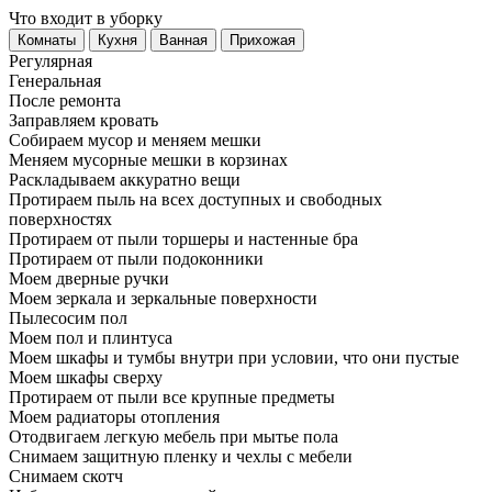
Что входит в уборку
Регу­лярная
Гене­ральная
После ремонта
Заправляем кровать
Собираем мусор и меняем мешки
Меняем мусорные мешки в корзинах
Раскладываем аккуратно вещи
Протираем пыль на всех доступных и свободных
поверхностях
Протираем от пыли торшеры и настенные бра
Протираем от пыли подоконники
Моем дверные ручки
Моем зеркала и зеркальные поверхности
Пылесосим пол
Моем пол и плинтуса
Моем шкафы и тумбы внутри при условии, что они пустые
Моем шкафы сверху
Протираем от пыли все крупные предметы
Моем радиаторы отопления
Отодвигаем легкую мебель при мытье пола
Снимаем защитную пленку и чехлы с мебели
Снимаем скотч