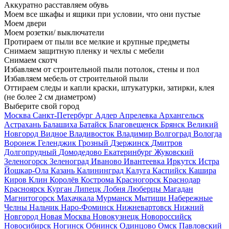
Аккуратно расставляем обувь
Моем все шкафы и ящики при условии, что они пустые
Моем двери
Моем розетки/ выключатели
Протираем от пыли все мелкие и крупные предметы
Снимаем защитную пленку и чехлы с мебели
Снимаем скотч
Избавляем от строительной пыли потолок, стены и пол
Избавляем мебель от строительной пыли
Оттираем следы и капли краски, штукатурки, затирки, клея
(не более 2 см диаметром)
Выберите свой город
Москва
Санкт-Петербург
Адлер
Апрелевка
Архангельск
Астрахань
Балашиха
Батайск
Благовещенск
Брянск
Великий
Новгород
Видное
Владивосток
Владимир
Волгоград
Вологда
Воронеж
Геленджик
Грозный
Дзержинск
Дмитров
Долгопрудный
Домодедово
Екатеринбург
Жуковский
Зеленогорск
Зеленоград
Иваново
Ивантеевка
Иркутск
Истра
Йошкар-Ола
Казань
Калининград
Калуга
Каспийск
Кашира
Киров
Клин
Королёв
Кострома
Красногорск
Краснодар
Красноярск
Курган
Липецк
Лобня
Люберцы
Магадан
Магнитогорск
Махачкала
Мурманск
Мытищи
Набережные
Челны
Нальчик
Наро-Фоминск
Нижневартовск
Нижний
Новгород
Новая Москва
Новокузнецк
Новороссийск
Новосибирск
Ногинск
Обнинск
Одинцово
Омск
Павловский