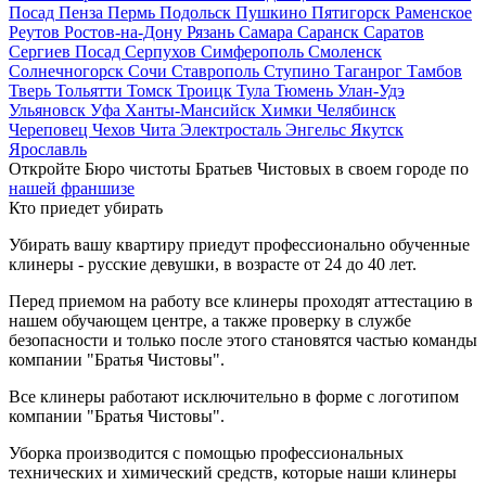
Посад
Пенза
Пермь
Подольск
Пушкино
Пятигорск
Раменское
Реутов
Ростов-на-Дону
Рязань
Самара
Саранск
Саратов
Сергиев Посад
Серпухов
Симферополь
Смоленск
Солнечногорск
Сочи
Ставрополь
Ступино
Таганрог
Тамбов
Тверь
Тольятти
Томск
Троицк
Тула
Тюмень
Улан-Удэ
Ульяновск
Уфа
Ханты-Мансийск
Химки
Челябинск
Череповец
Чехов
Чита
Электросталь
Энгельс
Якутск
Ярославль
Откройте Бюро чистоты Братьев Чистовых в своем городе по
нашей франшизе
Кто приедет убирать
Убирать вашу квартиру приедут профессионально обученные
клинеры - русские девушки, в возрасте от 24 до 40 лет.
Перед приемом на работу все клинеры проходят аттестацию в
нашем обучающем центре, а также проверку в службе
безопасности и только после этого становятся частью команды
компании "Братья Чистовы".
Все клинеры работают исключительно в форме с логотипом
компании "Братья Чистовы".
Уборка производится с помощью профессиональных
технических и химический средств, которые наши клинеры