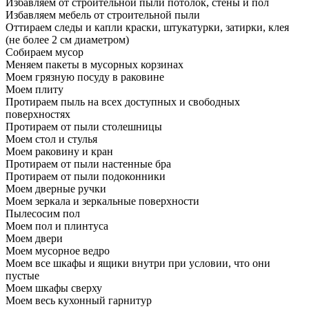
Избавляем от строительной пыли потолок, стены и пол
Избавляем мебель от строительной пыли
Оттираем следы и капли краски, штукатурки, затирки, клея
(не более 2 см диаметром)
Собираем мусор
Меняем пакеты в мусорных корзинах
Моем грязную посуду в раковине
Моем плиту
Протираем пыль на всех доступных и свободных
поверхностях
Протираем от пыли столешницы
Моем стол и стулья
Моем раковину и кран
Протираем от пыли настенные бра
Протираем от пыли подоконники
Моем дверные ручки
Моем зеркала и зеркальные поверхности
Пылесосим пол
Моем пол и плинтуса
Моем двери
Моем мусорное ведро
Моем все шкафы и ящики внутри при условии, что они
пустые
Моем шкафы сверху
Моем весь кухонный гарнитур