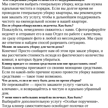
Мы советуем выбрать генеральную уборку, когда вам нужна
идеальная чистота и порядок. Если вы долгое время не
проводили генеральную уборку квартиры, мы рекомендуем
вам заказать эту услугу, чтобы в дальнейшем поддерживать
чистоту на еженедельной основе в вашей квартире.
После уборки обнаружились недочеты. Как быть?
Пожалуйста, немедленно свяжитесь с нами. Сфотографируйте
недочет и отправьте его в наш Отдел по работе с качеством,
ли сразу отправьте фото в любой из мессенджеров. Мы сразу
же ответим и найдем способ разрешить ситуацию.
Можно ли заказать уборку для части дома?
Конечно! Просто сообщите нам об этом при заказе уборки, и
мы рассчитаем стоимость исходя из фактического количества
комнат, в которых будем убираться.
Клинер приедет со своими средствами или мне предоставить свои?
Наши клинеры приезжают со своими моющими средствами.
Если по какой-либо причине нужно провести уборку вашими
средствами — такое тоже возможно.
Что делать, если я не могу быть дома во время уборки?
Не переживайте — просто закажите услугу «заехать за
ключами», и возвращайтесь в чистую и идеально убранный
дом.
У меня много небольших вещей на полочках. Как быть?
Выбирайте дополнительную услугу «Особые поручения».
Тогда клинер самостоятельно освободит полочки от