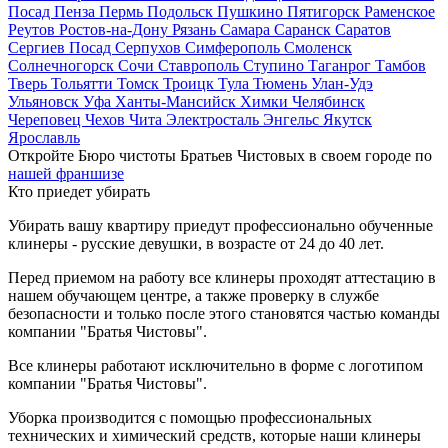
Посад
Пенза
Пермь
Подольск
Пушкино
Пятигорск
Раменское
Реутов
Ростов-на-Дону
Рязань
Самара
Саранск
Саратов
Сергиев Посад
Серпухов
Симферополь
Смоленск
Солнечногорск
Сочи
Ставрополь
Ступино
Таганрог
Тамбов
Тверь
Тольятти
Томск
Троицк
Тула
Тюмень
Улан-Удэ
Ульяновск
Уфа
Ханты-Мансийск
Химки
Челябинск
Череповец
Чехов
Чита
Электросталь
Энгельс
Якутск
Ярославль
Откройте Бюро чистоты Братьев Чистовых в своем городе по
нашей франшизе
Кто приедет убирать
Убирать вашу квартиру приедут профессионально обученные
клинеры - русские девушки, в возрасте от 24 до 40 лет.
Перед приемом на работу все клинеры проходят аттестацию в
нашем обучающем центре, а также проверку в службе
безопасности и только после этого становятся частью команды
компании "Братья Чистовы".
Все клинеры работают исключительно в форме с логотипом
компании "Братья Чистовы".
Уборка производится с помощью профессиональных
технических и химический средств, которые наши клинеры