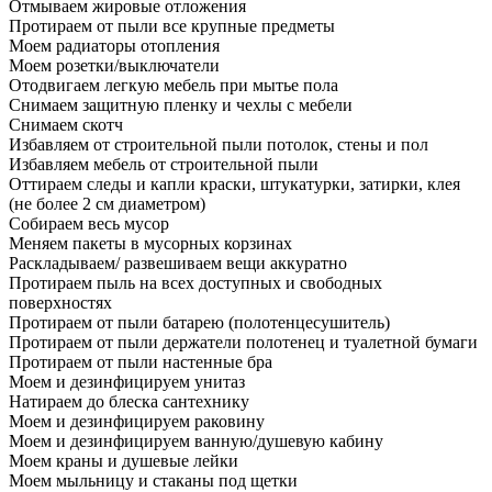
Отмываем жировые отложения
Протираем от пыли все крупные предметы
Моем радиаторы отопления
Моем розетки/выключатели
Отодвигаем легкую мебель при мытье пола
Снимаем защитную пленку и чехлы с мебели
Снимаем скотч
Избавляем от строительной пыли потолок, стены и пол
Избавляем мебель от строительной пыли
Оттираем следы и капли краски, штукатурки, затирки, клея
(не более 2 см диаметром)
Собираем весь мусор
Меняем пакеты в мусорных корзинах
Раскладываем/ развешиваем вещи аккуратно
Протираем пыль на всех доступных и свободных
поверхностях
Протираем от пыли батарею (полотенцесушитель)
Протираем от пыли держатели полотенец и туалетной бумаги
Протираем от пыли настенные бра
Моем и дезинфицируем унитаз
Натираем до блеска сантехнику
Моем и дезинфицируем раковину
Моем и дезинфицируем ванную/душевую кабину
Моем краны и душевые лейки
Моем мыльницу и стаканы под щетки