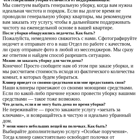
Мы советуем выбрать генеральную уборку, когда вам нужна
идеальная чистота и порядок. Если вы долгое время не
проводили генеральную уборку квартиры, мы рекомендуем
вам заказать эту услугу, чтобы в дальнейшем поддерживать
чистоту на еженедельной основе в вашей квартире.
После уборки обнаружились недочеты. Как быть?
Пожалуйста, немедленно свяжитесь с нами. Сфотографируйте
недочет и отправьте его в наш Отдел по работе с качеством,
ли сразу отправьте фото в любой из мессенджеров. Мы сразу
же ответим и найдем способ разрешить ситуацию.
Можно ли заказать уборку для части дома?
Конечно! Просто сообщите нам об этом при заказе уборки, и
мы рассчитаем стоимость исходя из фактического количества
комнат, в которых будем убираться.
Клинер приедет со своими средствами или мне предоставить свои?
Наши клинеры приезжают со своими моющими средствами.
Если по какой-либо причине нужно провести уборку вашими
средствами — такое тоже возможно.
Что делать, если я не могу быть дома во время уборки?
Не переживайте — просто закажите услугу «заехать за
ключами», и возвращайтесь в чистую и идеально убранный
дом.
У меня много небольших вещей на полочках. Как быть?
Выбирайте дополнительную услугу «Особые поручения».
Тогда клинер самостоятельно освободит полочки от