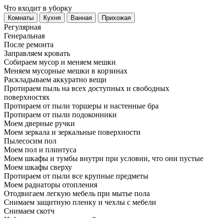
Что входит в уборку
Регу­лярная
Гене­ральная
После ремонта
Заправляем кровать
Собираем мусор и меняем мешки
Меняем мусорные мешки в корзинах
Раскладываем аккуратно вещи
Протираем пыль на всех доступных и свободных
поверхностях
Протираем от пыли торшеры и настенные бра
Протираем от пыли подоконники
Моем дверные ручки
Моем зеркала и зеркальные поверхности
Пылесосим пол
Моем пол и плинтуса
Моем шкафы и тумбы внутри при условии, что они пустые
Моем шкафы сверху
Протираем от пыли все крупные предметы
Моем радиаторы отопления
Отодвигаем легкую мебель при мытье пола
Снимаем защитную пленку и чехлы с мебели
Снимаем скотч