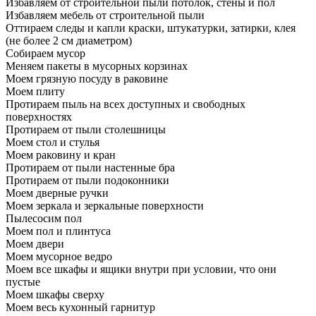
Избавляем от строительной пыли потолок, стены и пол
Избавляем мебель от строительной пыли
Оттираем следы и капли краски, штукатурки, затирки, клея
(не более 2 см диаметром)
Собираем мусор
Меняем пакеты в мусорных корзинах
Моем грязную посуду в раковине
Моем плиту
Протираем пыль на всех доступных и свободных
поверхностях
Протираем от пыли столешницы
Моем стол и стулья
Моем раковину и кран
Протираем от пыли настенные бра
Протираем от пыли подоконники
Моем дверные ручки
Моем зеркала и зеркальные поверхности
Пылесосим пол
Моем пол и плинтуса
Моем двери
Моем мусорное ведро
Моем все шкафы и ящики внутри при условии, что они
пустые
Моем шкафы сверху
Моем весь кухонный гарнитур