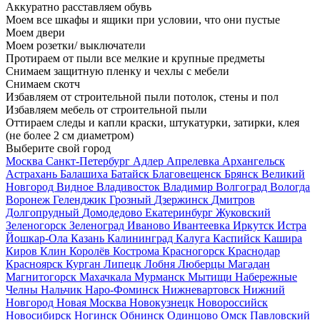
Аккуратно расставляем обувь
Моем все шкафы и ящики при условии, что они пустые
Моем двери
Моем розетки/ выключатели
Протираем от пыли все мелкие и крупные предметы
Снимаем защитную пленку и чехлы с мебели
Снимаем скотч
Избавляем от строительной пыли потолок, стены и пол
Избавляем мебель от строительной пыли
Оттираем следы и капли краски, штукатурки, затирки, клея
(не более 2 см диаметром)
Выберите свой город
Москва
Санкт-Петербург
Адлер
Апрелевка
Архангельск
Астрахань
Балашиха
Батайск
Благовещенск
Брянск
Великий
Новгород
Видное
Владивосток
Владимир
Волгоград
Вологда
Воронеж
Геленджик
Грозный
Дзержинск
Дмитров
Долгопрудный
Домодедово
Екатеринбург
Жуковский
Зеленогорск
Зеленоград
Иваново
Ивантеевка
Иркутск
Истра
Йошкар-Ола
Казань
Калининград
Калуга
Каспийск
Кашира
Киров
Клин
Королёв
Кострома
Красногорск
Краснодар
Красноярск
Курган
Липецк
Лобня
Люберцы
Магадан
Магнитогорск
Махачкала
Мурманск
Мытищи
Набережные
Челны
Нальчик
Наро-Фоминск
Нижневартовск
Нижний
Новгород
Новая Москва
Новокузнецк
Новороссийск
Новосибирск
Ногинск
Обнинск
Одинцово
Омск
Павловский