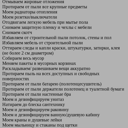
Отмываем жировые отложения
Протираем от пыли все крупные предметы
Моем радиаторы отопления
Моем розетки/выключатели
Отодвигаем легкую мебель при мытье пола
Снимаем защитную пленку и чехлы с мебели
Снимаем скотч
Избавляем от строительной пыли потолок, стены и пол
Избавляем мебель от строительной пыли
Оттираем следы и капли краски, штукатурки, затирки, клея
(не более 2 см диаметром)
Собираем весь мусор
Меняем пакеты в мусорных корзинах
Раскладываем/ развешиваем вещи аккуратно
Протираем пыль на всех доступных и свободных
поверхностях
Протираем от пыли батарею (полотенцесушитель)
Протираем от пыли держатели полотенец и туалетной бумаги
Протираем от пыли настенные бра
Моем и дезинфицируем унитаз
Натираем до блеска сантехнику
Моем и дезинфицируем раковину
Моем и дезинфицируем ванную/душевую кабину
Моем краны и душевые лейки
Моем мыльницу и стаканы под щетки