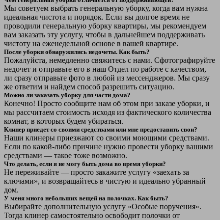
Мы советуем выбрать генеральную уборку, когда вам нужна
идеальная чистота и порядок. Если вы долгое время не
проводили генеральную уборку квартиры, мы рекомендуем
вам заказать эту услугу, чтобы в дальнейшем поддерживать
чистоту на еженедельной основе в вашей квартире.
После уборки обнаружились недочеты. Как быть?
Пожалуйста, немедленно свяжитесь с нами. Сфотографируйте
недочет и отправьте его в наш Отдел по работе с качеством,
ли сразу отправьте фото в любой из мессенджеров. Мы сразу
же ответим и найдем способ разрешить ситуацию.
Можно ли заказать уборку для части дома?
Конечно! Просто сообщите нам об этом при заказе уборки, и
мы рассчитаем стоимость исходя из фактического количества
комнат, в которых будем убираться.
Клинер приедет со своими средствами или мне предоставить свои?
Наши клинеры приезжают со своими моющими средствами.
Если по какой-либо причине нужно провести уборку вашими
средствами — такое тоже возможно.
Что делать, если я не могу быть дома во время уборки?
Не переживайте — просто закажите услугу «заехать за
ключами», и возвращайтесь в чистую и идеально убранный
дом.
У меня много небольших вещей на полочках. Как быть?
Выбирайте дополнительную услугу «Особые поручения».
Тогда клинер самостоятельно освободит полочки от