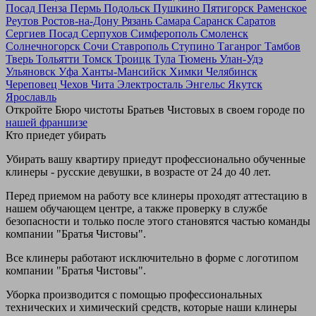
Посад
Пенза
Пермь
Подольск
Пушкино
Пятигорск
Раменское
Реутов
Ростов-на-Дону
Рязань
Самара
Саранск
Саратов
Сергиев Посад
Серпухов
Симферополь
Смоленск
Солнечногорск
Сочи
Ставрополь
Ступино
Таганрог
Тамбов
Тверь
Тольятти
Томск
Троицк
Тула
Тюмень
Улан-Удэ
Ульяновск
Уфа
Ханты-Мансийск
Химки
Челябинск
Череповец
Чехов
Чита
Электросталь
Энгельс
Якутск
Ярославль
Откройте Бюро чистоты Братьев Чистовых в своем городе по
нашей франшизе
Кто приедет убирать
Убирать вашу квартиру приедут профессионально обученные
клинеры - русские девушки, в возрасте от 24 до 40 лет.
Перед приемом на работу все клинеры проходят аттестацию в
нашем обучающем центре, а также проверку в службе
безопасности и только после этого становятся частью команды
компании "Братья Чистовы".
Все клинеры работают исключительно в форме с логотипом
компании "Братья Чистовы".
Уборка производится с помощью профессиональных
технических и химический средств, которые наши клинеры