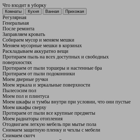
Что входит в уборку
Регу­лярная
Гене­ральная
После ремонта
Заправляем кровать
Собираем мусор и меняем мешки
Меняем мусорные мешки в корзинах
Раскладываем аккуратно вещи
Протираем пыль на всех доступных и свободных
поверхностях
Протираем от пыли торшеры и настенные бра
Протираем от пыли подоконники
Моем дверные ручки
Моем зеркала и зеркальные поверхности
Пылесосим пол
Моем пол и плинтуса
Моем шкафы и тумбы внутри при условии, что они пустые
Моем шкафы сверху
Протираем от пыли все крупные предметы
Моем радиаторы отопления
Отодвигаем легкую мебель при мытье пола
Снимаем защитную пленку и чехлы с мебели
Снимаем скотч