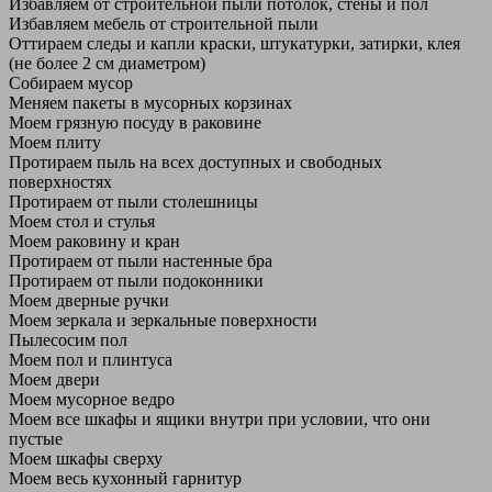
Избавляем от строительной пыли потолок, стены и пол
Избавляем мебель от строительной пыли
Оттираем следы и капли краски, штукатурки, затирки, клея
(не более 2 см диаметром)
Собираем мусор
Меняем пакеты в мусорных корзинах
Моем грязную посуду в раковине
Моем плиту
Протираем пыль на всех доступных и свободных
поверхностях
Протираем от пыли столешницы
Моем стол и стулья
Моем раковину и кран
Протираем от пыли настенные бра
Протираем от пыли подоконники
Моем дверные ручки
Моем зеркала и зеркальные поверхности
Пылесосим пол
Моем пол и плинтуса
Моем двери
Моем мусорное ведро
Моем все шкафы и ящики внутри при условии, что они
пустые
Моем шкафы сверху
Моем весь кухонный гарнитур