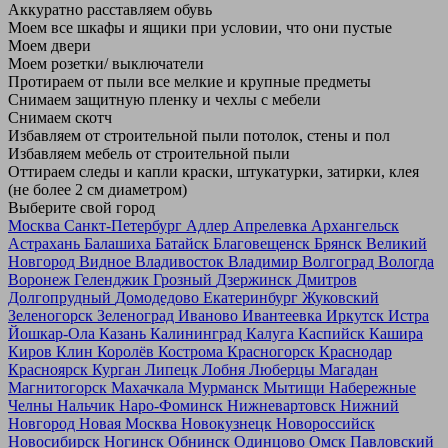
Аккуратно расставляем обувь
Моем все шкафы и ящики при условии, что они пустые
Моем двери
Моем розетки/ выключатели
Протираем от пыли все мелкие и крупные предметы
Снимаем защитную пленку и чехлы с мебели
Снимаем скотч
Избавляем от строительной пыли потолок, стены и пол
Избавляем мебель от строительной пыли
Оттираем следы и капли краски, штукатурки, затирки, клея
(не более 2 см диаметром)
Выберите свой город
Москва
Санкт-Петербург
Адлер
Апрелевка
Архангельск
Астрахань
Балашиха
Батайск
Благовещенск
Брянск
Великий
Новгород
Видное
Владивосток
Владимир
Волгоград
Вологда
Воронеж
Геленджик
Грозный
Дзержинск
Дмитров
Долгопрудный
Домодедово
Екатеринбург
Жуковский
Зеленогорск
Зеленоград
Иваново
Ивантеевка
Иркутск
Истра
Йошкар-Ола
Казань
Калининград
Калуга
Каспийск
Кашира
Киров
Клин
Королёв
Кострома
Красногорск
Краснодар
Красноярск
Курган
Липецк
Лобня
Люберцы
Магадан
Магнитогорск
Махачкала
Мурманск
Мытищи
Набережные
Челны
Нальчик
Наро-Фоминск
Нижневартовск
Нижний
Новгород
Новая Москва
Новокузнецк
Новороссийск
Новосибирск
Ногинск
Обнинск
Одинцово
Омск
Павловский