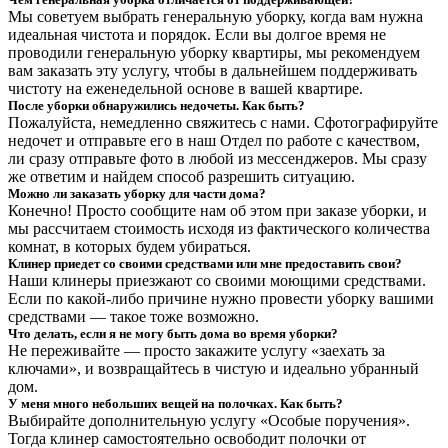
Мы советуем выбрать генеральную уборку, когда вам нужна
идеальная чистота и порядок. Если вы долгое время не
проводили генеральную уборку квартиры, мы рекомендуем
вам заказать эту услугу, чтобы в дальнейшем поддерживать
чистоту на еженедельной основе в вашей квартире.
После уборки обнаружились недочеты. Как быть?
Пожалуйста, немедленно свяжитесь с нами. Сфотографируйте
недочет и отправьте его в наш Отдел по работе с качеством,
ли сразу отправьте фото в любой из мессенджеров. Мы сразу
же ответим и найдем способ разрешить ситуацию.
Можно ли заказать уборку для части дома?
Конечно! Просто сообщите нам об этом при заказе уборки, и
мы рассчитаем стоимость исходя из фактического количества
комнат, в которых будем убираться.
Клинер приедет со своими средствами или мне предоставить свои?
Наши клинеры приезжают со своими моющими средствами.
Если по какой-либо причине нужно провести уборку вашими
средствами — такое тоже возможно.
Что делать, если я не могу быть дома во время уборки?
Не переживайте — просто закажите услугу «заехать за
ключами», и возвращайтесь в чистую и идеально убранный
дом.
У меня много небольших вещей на полочках. Как быть?
Выбирайте дополнительную услугу «Особые поручения».
Тогда клинер самостоятельно освободит полочки от