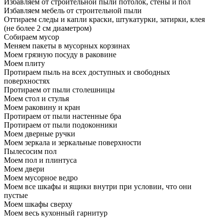
Избавляем от строительной пыли потолок, стены и пол
Избавляем мебель от строительной пыли
Оттираем следы и капли краски, штукатурки, затирки, клея
(не более 2 см диаметром)
Собираем мусор
Меняем пакеты в мусорных корзинах
Моем грязную посуду в раковине
Моем плиту
Протираем пыль на всех доступных и свободных
поверхностях
Протираем от пыли столешницы
Моем стол и стулья
Моем раковину и кран
Протираем от пыли настенные бра
Протираем от пыли подоконники
Моем дверные ручки
Моем зеркала и зеркальные поверхности
Пылесосим пол
Моем пол и плинтуса
Моем двери
Моем мусорное ведро
Моем все шкафы и ящики внутри при условии, что они
пустые
Моем шкафы сверху
Моем весь кухонный гарнитур