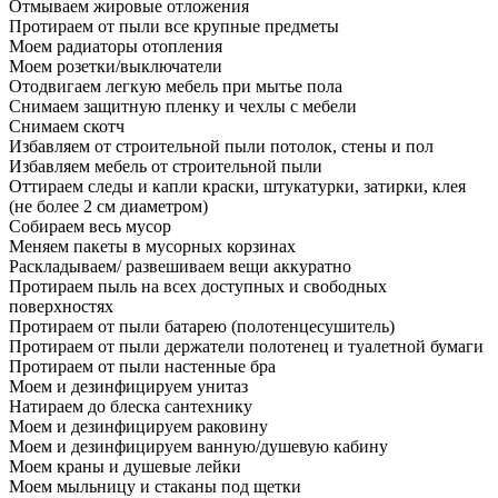
Отмываем жировые отложения
Протираем от пыли все крупные предметы
Моем радиаторы отопления
Моем розетки/выключатели
Отодвигаем легкую мебель при мытье пола
Снимаем защитную пленку и чехлы с мебели
Снимаем скотч
Избавляем от строительной пыли потолок, стены и пол
Избавляем мебель от строительной пыли
Оттираем следы и капли краски, штукатурки, затирки, клея
(не более 2 см диаметром)
Собираем весь мусор
Меняем пакеты в мусорных корзинах
Раскладываем/ развешиваем вещи аккуратно
Протираем пыль на всех доступных и свободных
поверхностях
Протираем от пыли батарею (полотенцесушитель)
Протираем от пыли держатели полотенец и туалетной бумаги
Протираем от пыли настенные бра
Моем и дезинфицируем унитаз
Натираем до блеска сантехнику
Моем и дезинфицируем раковину
Моем и дезинфицируем ванную/душевую кабину
Моем краны и душевые лейки
Моем мыльницу и стаканы под щетки