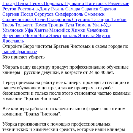
Посад
Пенза
Пермь
Подольск
Пушкино
Пятигорск
Раменское
Реутов
Ростов-на-Дону
Рязань
Самара
Саранск
Саратов
Сергиев Посад
Серпухов
Симферополь
Смоленск
Солнечногорск
Сочи
Ставрополь
Ступино
Таганрог
Тамбов
Тверь
Тольятти
Томск
Троицк
Тула
Тюмень
Улан-Удэ
Ульяновск
Уфа
Ханты-Мансийск
Химки
Челябинск
Череповец
Чехов
Чита
Электросталь
Энгельс
Якутск
Ярославль
Откройте Бюро чистоты Братьев Чистовых в своем городе по
нашей франшизе
Кто приедет убирать
Убирать вашу квартиру приедут профессионально обученные
клинеры - русские девушки, в возрасте от 24 до 40 лет.
Перед приемом на работу все клинеры проходят аттестацию в
нашем обучающем центре, а также проверку в службе
безопасности и только после этого становятся частью команды
компании "Братья Чистовы".
Все клинеры работают исключительно в форме с логотипом
компании "Братья Чистовы".
Уборка производится с помощью профессиональных
технических и химический средств, которые наши клинеры