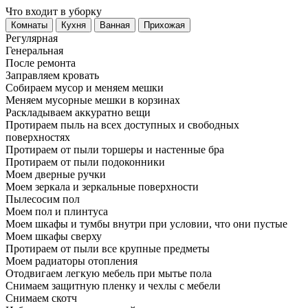
Что входит в уборку
Регу­лярная
Гене­ральная
После ремонта
Заправляем кровать
Собираем мусор и меняем мешки
Меняем мусорные мешки в корзинах
Раскладываем аккуратно вещи
Протираем пыль на всех доступных и свободных
поверхностях
Протираем от пыли торшеры и настенные бра
Протираем от пыли подоконники
Моем дверные ручки
Моем зеркала и зеркальные поверхности
Пылесосим пол
Моем пол и плинтуса
Моем шкафы и тумбы внутри при условии, что они пустые
Моем шкафы сверху
Протираем от пыли все крупные предметы
Моем радиаторы отопления
Отодвигаем легкую мебель при мытье пола
Снимаем защитную пленку и чехлы с мебели
Снимаем скотч