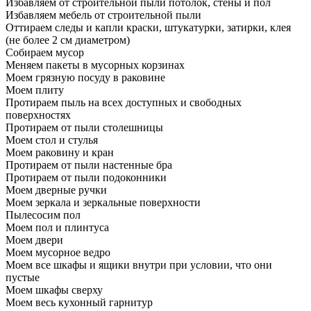
Избавляем от строительной пыли потолок, стены и пол
Избавляем мебель от строительной пыли
Оттираем следы и капли краски, штукатурки, затирки, клея
(не более 2 см диаметром)
Собираем мусор
Меняем пакеты в мусорных корзинах
Моем грязную посуду в раковине
Моем плиту
Протираем пыль на всех доступных и свободных
поверхностях
Протираем от пыли столешницы
Моем стол и стулья
Моем раковину и кран
Протираем от пыли настенные бра
Протираем от пыли подоконники
Моем дверные ручки
Моем зеркала и зеркальные поверхности
Пылесосим пол
Моем пол и плинтуса
Моем двери
Моем мусорное ведро
Моем все шкафы и ящики внутри при условии, что они
пустые
Моем шкафы сверху
Моем весь кухонный гарнитур