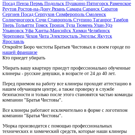
Посад
Пенза
Пермь
Подольск
Пушкино
Пятигорск
Раменское
Реутов
Ростов-на-Дону
Рязань
Самара
Саранск
Саратов
Сергиев Посад
Серпухов
Симферополь
Смоленск
Солнечногорск
Сочи
Ставрополь
Ступино
Таганрог
Тамбов
Тверь
Тольятти
Томск
Троицк
Тула
Тюмень
Улан-Удэ
Ульяновск
Уфа
Ханты-Мансийск
Химки
Челябинск
Череповец
Чехов
Чита
Электросталь
Энгельс
Якутск
Ярославль
Откройте Бюро чистоты Братьев Чистовых в своем городе по
нашей франшизе
Кто приедет убирать
Убирать вашу квартиру приедут профессионально обученные
клинеры - русские девушки, в возрасте от 24 до 40 лет.
Перед приемом на работу все клинеры проходят аттестацию в
нашем обучающем центре, а также проверку в службе
безопасности и только после этого становятся частью команды
компании "Братья Чистовы".
Все клинеры работают исключительно в форме с логотипом
компании "Братья Чистовы".
Уборка производится с помощью профессиональных
технических и химический средств, которые наши клинеры