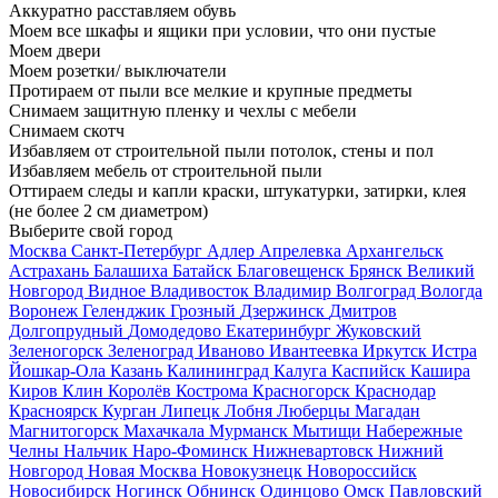
Аккуратно расставляем обувь
Моем все шкафы и ящики при условии, что они пустые
Моем двери
Моем розетки/ выключатели
Протираем от пыли все мелкие и крупные предметы
Снимаем защитную пленку и чехлы с мебели
Снимаем скотч
Избавляем от строительной пыли потолок, стены и пол
Избавляем мебель от строительной пыли
Оттираем следы и капли краски, штукатурки, затирки, клея
(не более 2 см диаметром)
Выберите свой город
Москва
Санкт-Петербург
Адлер
Апрелевка
Архангельск
Астрахань
Балашиха
Батайск
Благовещенск
Брянск
Великий
Новгород
Видное
Владивосток
Владимир
Волгоград
Вологда
Воронеж
Геленджик
Грозный
Дзержинск
Дмитров
Долгопрудный
Домодедово
Екатеринбург
Жуковский
Зеленогорск
Зеленоград
Иваново
Ивантеевка
Иркутск
Истра
Йошкар-Ола
Казань
Калининград
Калуга
Каспийск
Кашира
Киров
Клин
Королёв
Кострома
Красногорск
Краснодар
Красноярск
Курган
Липецк
Лобня
Люберцы
Магадан
Магнитогорск
Махачкала
Мурманск
Мытищи
Набережные
Челны
Нальчик
Наро-Фоминск
Нижневартовск
Нижний
Новгород
Новая Москва
Новокузнецк
Новороссийск
Новосибирск
Ногинск
Обнинск
Одинцово
Омск
Павловский