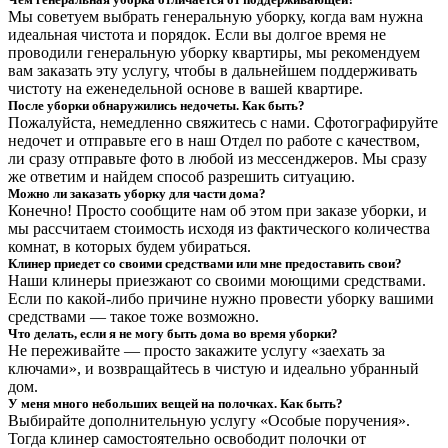
Мы советуем выбрать генеральную уборку, когда вам нужна
идеальная чистота и порядок. Если вы долгое время не
проводили генеральную уборку квартиры, мы рекомендуем
вам заказать эту услугу, чтобы в дальнейшем поддерживать
чистоту на еженедельной основе в вашей квартире.
После уборки обнаружились недочеты. Как быть?
Пожалуйста, немедленно свяжитесь с нами. Сфотографируйте
недочет и отправьте его в наш Отдел по работе с качеством,
ли сразу отправьте фото в любой из мессенджеров. Мы сразу
же ответим и найдем способ разрешить ситуацию.
Можно ли заказать уборку для части дома?
Конечно! Просто сообщите нам об этом при заказе уборки, и
мы рассчитаем стоимость исходя из фактического количества
комнат, в которых будем убираться.
Клинер приедет со своими средствами или мне предоставить свои?
Наши клинеры приезжают со своими моющими средствами.
Если по какой-либо причине нужно провести уборку вашими
средствами — такое тоже возможно.
Что делать, если я не могу быть дома во время уборки?
Не переживайте — просто закажите услугу «заехать за
ключами», и возвращайтесь в чистую и идеально убранный
дом.
У меня много небольших вещей на полочках. Как быть?
Выбирайте дополнительную услугу «Особые поручения».
Тогда клинер самостоятельно освободит полочки от