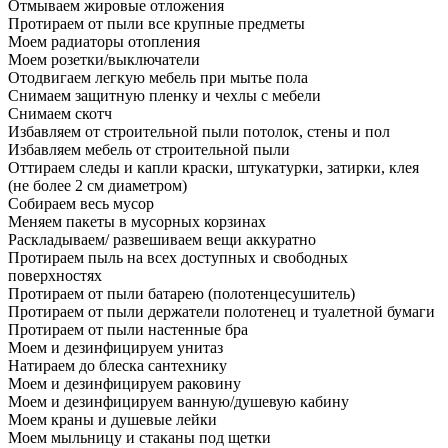
Отмываем жировые отложения
Протираем от пыли все крупные предметы
Моем радиаторы отопления
Моем розетки/выключатели
Отодвигаем легкую мебель при мытье пола
Снимаем защитную пленку и чехлы с мебели
Снимаем скотч
Избавляем от строительной пыли потолок, стены и пол
Избавляем мебель от строительной пыли
Оттираем следы и капли краски, штукатурки, затирки, клея
(не более 2 см диаметром)
Собираем весь мусор
Меняем пакеты в мусорных корзинах
Раскладываем/ развешиваем вещи аккуратно
Протираем пыль на всех доступных и свободных
поверхностях
Протираем от пыли батарею (полотенцесушитель)
Протираем от пыли держатели полотенец и туалетной бумаги
Протираем от пыли настенные бра
Моем и дезинфицируем унитаз
Натираем до блеска сантехнику
Моем и дезинфицируем раковину
Моем и дезинфицируем ванную/душевую кабину
Моем краны и душевые лейки
Моем мыльницу и стаканы под щетки