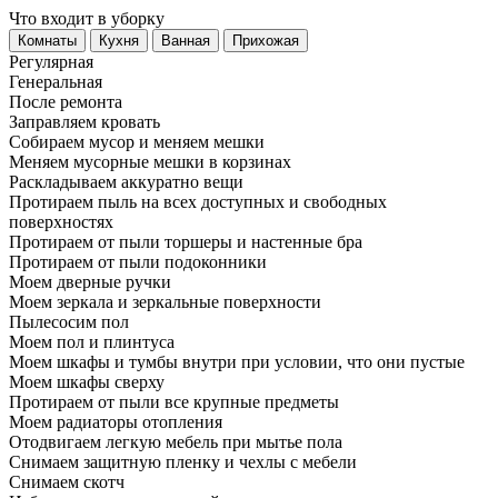
Что входит в уборку
Регу­лярная
Гене­ральная
После ремонта
Заправляем кровать
Собираем мусор и меняем мешки
Меняем мусорные мешки в корзинах
Раскладываем аккуратно вещи
Протираем пыль на всех доступных и свободных
поверхностях
Протираем от пыли торшеры и настенные бра
Протираем от пыли подоконники
Моем дверные ручки
Моем зеркала и зеркальные поверхности
Пылесосим пол
Моем пол и плинтуса
Моем шкафы и тумбы внутри при условии, что они пустые
Моем шкафы сверху
Протираем от пыли все крупные предметы
Моем радиаторы отопления
Отодвигаем легкую мебель при мытье пола
Снимаем защитную пленку и чехлы с мебели
Снимаем скотч