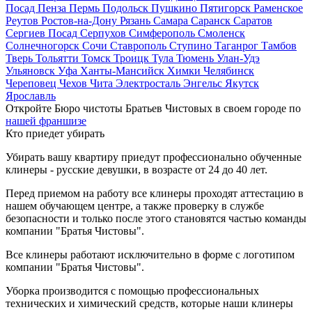
Посад
Пенза
Пермь
Подольск
Пушкино
Пятигорск
Раменское
Реутов
Ростов-на-Дону
Рязань
Самара
Саранск
Саратов
Сергиев Посад
Серпухов
Симферополь
Смоленск
Солнечногорск
Сочи
Ставрополь
Ступино
Таганрог
Тамбов
Тверь
Тольятти
Томск
Троицк
Тула
Тюмень
Улан-Удэ
Ульяновск
Уфа
Ханты-Мансийск
Химки
Челябинск
Череповец
Чехов
Чита
Электросталь
Энгельс
Якутск
Ярославль
Откройте Бюро чистоты Братьев Чистовых в своем городе по
нашей франшизе
Кто приедет убирать
Убирать вашу квартиру приедут профессионально обученные
клинеры - русские девушки, в возрасте от 24 до 40 лет.
Перед приемом на работу все клинеры проходят аттестацию в
нашем обучающем центре, а также проверку в службе
безопасности и только после этого становятся частью команды
компании "Братья Чистовы".
Все клинеры работают исключительно в форме с логотипом
компании "Братья Чистовы".
Уборка производится с помощью профессиональных
технических и химический средств, которые наши клинеры