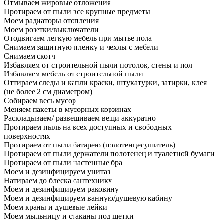
Отмываем жировые отложения
Протираем от пыли все крупные предметы
Моем радиаторы отопления
Моем розетки/выключатели
Отодвигаем легкую мебель при мытье пола
Снимаем защитную пленку и чехлы с мебели
Снимаем скотч
Избавляем от строительной пыли потолок, стены и пол
Избавляем мебель от строительной пыли
Оттираем следы и капли краски, штукатурки, затирки, клея
(не более 2 см диаметром)
Собираем весь мусор
Меняем пакеты в мусорных корзинах
Раскладываем/ развешиваем вещи аккуратно
Протираем пыль на всех доступных и свободных
поверхностях
Протираем от пыли батарею (полотенцесушитель)
Протираем от пыли держатели полотенец и туалетной бумаги
Протираем от пыли настенные бра
Моем и дезинфицируем унитаз
Натираем до блеска сантехнику
Моем и дезинфицируем раковину
Моем и дезинфицируем ванную/душевую кабину
Моем краны и душевые лейки
Моем мыльницу и стаканы под щетки