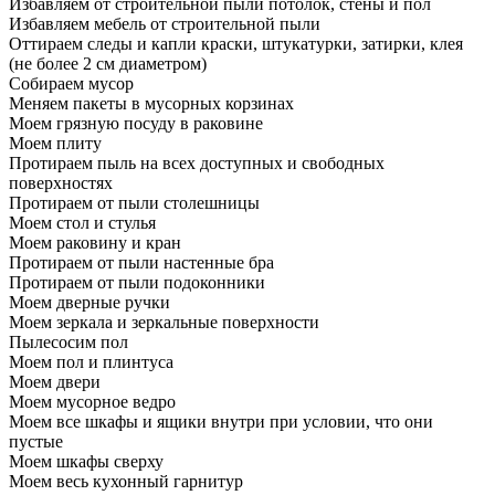
Избавляем от строительной пыли потолок, стены и пол
Избавляем мебель от строительной пыли
Оттираем следы и капли краски, штукатурки, затирки, клея
(не более 2 см диаметром)
Собираем мусор
Меняем пакеты в мусорных корзинах
Моем грязную посуду в раковине
Моем плиту
Протираем пыль на всех доступных и свободных
поверхностях
Протираем от пыли столешницы
Моем стол и стулья
Моем раковину и кран
Протираем от пыли настенные бра
Протираем от пыли подоконники
Моем дверные ручки
Моем зеркала и зеркальные поверхности
Пылесосим пол
Моем пол и плинтуса
Моем двери
Моем мусорное ведро
Моем все шкафы и ящики внутри при условии, что они
пустые
Моем шкафы сверху
Моем весь кухонный гарнитур