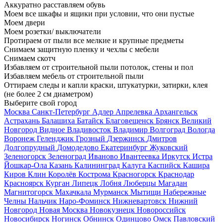
Аккуратно расставляем обувь
Моем все шкафы и ящики при условии, что они пустые
Моем двери
Моем розетки/ выключатели
Протираем от пыли все мелкие и крупные предметы
Снимаем защитную пленку и чехлы с мебели
Снимаем скотч
Избавляем от строительной пыли потолок, стены и пол
Избавляем мебель от строительной пыли
Оттираем следы и капли краски, штукатурки, затирки, клея
(не более 2 см диаметром)
Выберите свой город
Москва
Санкт-Петербург
Адлер
Апрелевка
Архангельск
Астрахань
Балашиха
Батайск
Благовещенск
Брянск
Великий
Новгород
Видное
Владивосток
Владимир
Волгоград
Вологда
Воронеж
Геленджик
Грозный
Дзержинск
Дмитров
Долгопрудный
Домодедово
Екатеринбург
Жуковский
Зеленогорск
Зеленоград
Иваново
Ивантеевка
Иркутск
Истра
Йошкар-Ола
Казань
Калининград
Калуга
Каспийск
Кашира
Киров
Клин
Королёв
Кострома
Красногорск
Краснодар
Красноярск
Курган
Липецк
Лобня
Люберцы
Магадан
Магнитогорск
Махачкала
Мурманск
Мытищи
Набережные
Челны
Нальчик
Наро-Фоминск
Нижневартовск
Нижний
Новгород
Новая Москва
Новокузнецк
Новороссийск
Новосибирск
Ногинск
Обнинск
Одинцово
Омск
Павловский