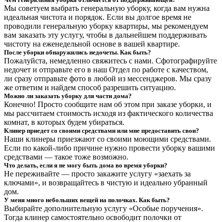
Мы советуем выбрать генеральную уборку, когда вам нужна
идеальная чистота и порядок. Если вы долгое время не
проводили генеральную уборку квартиры, мы рекомендуем
вам заказать эту услугу, чтобы в дальнейшем поддерживать
чистоту на еженедельной основе в вашей квартире.
После уборки обнаружились недочеты. Как быть?
Пожалуйста, немедленно свяжитесь с нами. Сфотографируйте
недочет и отправьте его в наш Отдел по работе с качеством,
ли сразу отправьте фото в любой из мессенджеров. Мы сразу
же ответим и найдем способ разрешить ситуацию.
Можно ли заказать уборку для части дома?
Конечно! Просто сообщите нам об этом при заказе уборки, и
мы рассчитаем стоимость исходя из фактического количества
комнат, в которых будем убираться.
Клинер приедет со своими средствами или мне предоставить свои?
Наши клинеры приезжают со своими моющими средствами.
Если по какой-либо причине нужно провести уборку вашими
средствами — такое тоже возможно.
Что делать, если я не могу быть дома во время уборки?
Не переживайте — просто закажите услугу «заехать за
ключами», и возвращайтесь в чистую и идеально убранный
дом.
У меня много небольших вещей на полочках. Как быть?
Выбирайте дополнительную услугу «Особые поручения».
Тогда клинер самостоятельно освободит полочки от