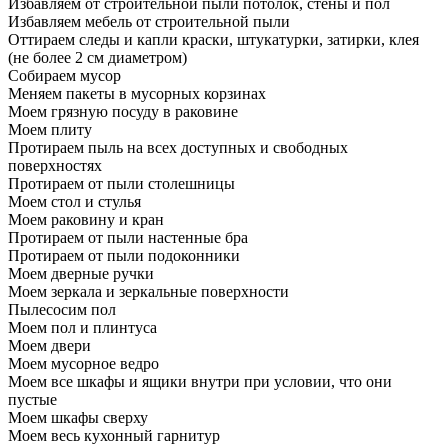
Избавляем от строительной пыли потолок, стены и пол
Избавляем мебель от строительной пыли
Оттираем следы и капли краски, штукатурки, затирки, клея
(не более 2 см диаметром)
Собираем мусор
Меняем пакеты в мусорных корзинах
Моем грязную посуду в раковине
Моем плиту
Протираем пыль на всех доступных и свободных
поверхностях
Протираем от пыли столешницы
Моем стол и стулья
Моем раковину и кран
Протираем от пыли настенные бра
Протираем от пыли подоконники
Моем дверные ручки
Моем зеркала и зеркальные поверхности
Пылесосим пол
Моем пол и плинтуса
Моем двери
Моем мусорное ведро
Моем все шкафы и ящики внутри при условии, что они
пустые
Моем шкафы сверху
Моем весь кухонный гарнитур