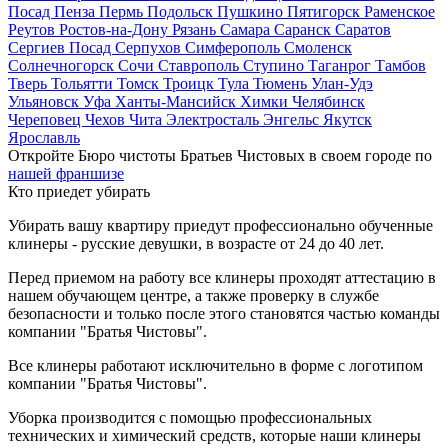
Посад
Пенза
Пермь
Подольск
Пушкино
Пятигорск
Раменское
Реутов
Ростов-на-Дону
Рязань
Самара
Саранск
Саратов
Сергиев Посад
Серпухов
Симферополь
Смоленск
Солнечногорск
Сочи
Ставрополь
Ступино
Таганрог
Тамбов
Тверь
Тольятти
Томск
Троицк
Тула
Тюмень
Улан-Удэ
Ульяновск
Уфа
Ханты-Мансийск
Химки
Челябинск
Череповец
Чехов
Чита
Электросталь
Энгельс
Якутск
Ярославль
Откройте Бюро чистоты Братьев Чистовых в своем городе по
нашей франшизе
Кто приедет убирать
Убирать вашу квартиру приедут профессионально обученные
клинеры - русские девушки, в возрасте от 24 до 40 лет.
Перед приемом на работу все клинеры проходят аттестацию в
нашем обучающем центре, а также проверку в службе
безопасности и только после этого становятся частью команды
компании "Братья Чистовы".
Все клинеры работают исключительно в форме с логотипом
компании "Братья Чистовы".
Уборка производится с помощью профессиональных
технических и химический средств, которые наши клинеры