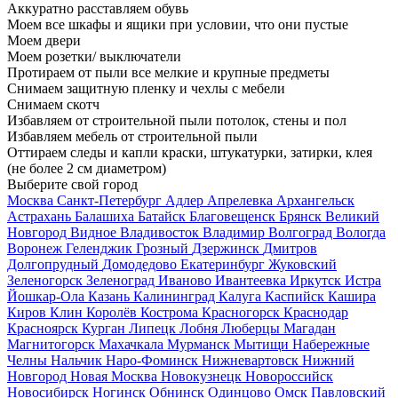
Аккуратно расставляем обувь
Моем все шкафы и ящики при условии, что они пустые
Моем двери
Моем розетки/ выключатели
Протираем от пыли все мелкие и крупные предметы
Снимаем защитную пленку и чехлы с мебели
Снимаем скотч
Избавляем от строительной пыли потолок, стены и пол
Избавляем мебель от строительной пыли
Оттираем следы и капли краски, штукатурки, затирки, клея
(не более 2 см диаметром)
Выберите свой город
Москва
Санкт-Петербург
Адлер
Апрелевка
Архангельск
Астрахань
Балашиха
Батайск
Благовещенск
Брянск
Великий
Новгород
Видное
Владивосток
Владимир
Волгоград
Вологда
Воронеж
Геленджик
Грозный
Дзержинск
Дмитров
Долгопрудный
Домодедово
Екатеринбург
Жуковский
Зеленогорск
Зеленоград
Иваново
Ивантеевка
Иркутск
Истра
Йошкар-Ола
Казань
Калининград
Калуга
Каспийск
Кашира
Киров
Клин
Королёв
Кострома
Красногорск
Краснодар
Красноярск
Курган
Липецк
Лобня
Люберцы
Магадан
Магнитогорск
Махачкала
Мурманск
Мытищи
Набережные
Челны
Нальчик
Наро-Фоминск
Нижневартовск
Нижний
Новгород
Новая Москва
Новокузнецк
Новороссийск
Новосибирск
Ногинск
Обнинск
Одинцово
Омск
Павловский