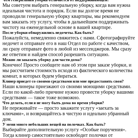
Мы советуем выбрать генеральную уборку, когда вам нужна
идеальная чистота и порядок. Если вы долгое время не
проводили генеральную уборку квартиры, мы рекомендуем
вам заказать эту услугу, чтобы в дальнейшем поддерживать
чистоту на еженедельной основе в вашей квартире.
После уборки обнаружились недочеты. Как быть?
Пожалуйста, немедленно свяжитесь с нами. Сфотографируйте
недочет и отправьте его в наш Отдел по работе с качеством,
ли сразу отправьте фото в любой из мессенджеров. Мы сразу
же ответим и найдем способ разрешить ситуацию.
Можно ли заказать уборку для части дома?
Конечно! Просто сообщите нам об этом при заказе уборки, и
мы рассчитаем стоимость исходя из фактического количества
комнат, в которых будем убираться.
Клинер приедет со своими средствами или мне предоставить свои?
Наши клинеры приезжают со своими моющими средствами.
Если по какой-либо причине нужно провести уборку вашими
средствами — такое тоже возможно.
Что делать, если я не могу быть дома во время уборки?
Не переживайте — просто закажите услугу «заехать за
ключами», и возвращайтесь в чистую и идеально убранный
дом.
У меня много небольших вещей на полочках. Как быть?
Выбирайте дополнительную услугу «Особые поручения».
Тогда клинер самостоятельно освободит полочки от