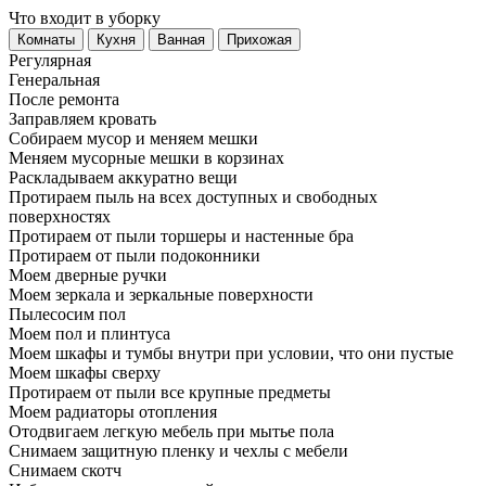
Что входит в уборку
Регу­лярная
Гене­ральная
После ремонта
Заправляем кровать
Собираем мусор и меняем мешки
Меняем мусорные мешки в корзинах
Раскладываем аккуратно вещи
Протираем пыль на всех доступных и свободных
поверхностях
Протираем от пыли торшеры и настенные бра
Протираем от пыли подоконники
Моем дверные ручки
Моем зеркала и зеркальные поверхности
Пылесосим пол
Моем пол и плинтуса
Моем шкафы и тумбы внутри при условии, что они пустые
Моем шкафы сверху
Протираем от пыли все крупные предметы
Моем радиаторы отопления
Отодвигаем легкую мебель при мытье пола
Снимаем защитную пленку и чехлы с мебели
Снимаем скотч