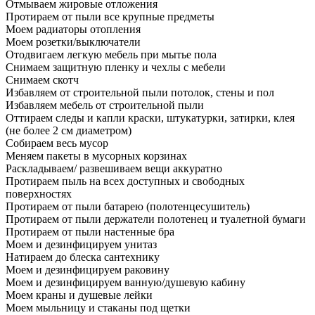
Отмываем жировые отложения
Протираем от пыли все крупные предметы
Моем радиаторы отопления
Моем розетки/выключатели
Отодвигаем легкую мебель при мытье пола
Снимаем защитную пленку и чехлы с мебели
Снимаем скотч
Избавляем от строительной пыли потолок, стены и пол
Избавляем мебель от строительной пыли
Оттираем следы и капли краски, штукатурки, затирки, клея
(не более 2 см диаметром)
Собираем весь мусор
Меняем пакеты в мусорных корзинах
Раскладываем/ развешиваем вещи аккуратно
Протираем пыль на всех доступных и свободных
поверхностях
Протираем от пыли батарею (полотенцесушитель)
Протираем от пыли держатели полотенец и туалетной бумаги
Протираем от пыли настенные бра
Моем и дезинфицируем унитаз
Натираем до блеска сантехнику
Моем и дезинфицируем раковину
Моем и дезинфицируем ванную/душевую кабину
Моем краны и душевые лейки
Моем мыльницу и стаканы под щетки