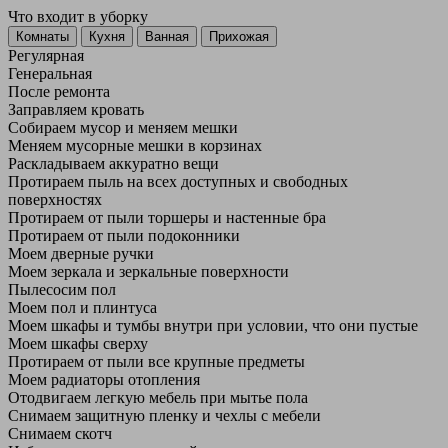
Что входит в уборку
Регу­лярная
Гене­ральная
После ремонта
Заправляем кровать
Собираем мусор и меняем мешки
Меняем мусорные мешки в корзинах
Раскладываем аккуратно вещи
Протираем пыль на всех доступных и свободных
поверхностях
Протираем от пыли торшеры и настенные бра
Протираем от пыли подоконники
Моем дверные ручки
Моем зеркала и зеркальные поверхности
Пылесосим пол
Моем пол и плинтуса
Моем шкафы и тумбы внутри при условии, что они пустые
Моем шкафы сверху
Протираем от пыли все крупные предметы
Моем радиаторы отопления
Отодвигаем легкую мебель при мытье пола
Снимаем защитную пленку и чехлы с мебели
Снимаем скотч