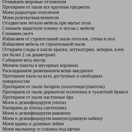
Отмываем жировые отложения
Протираем от пыли все крупные предметы
Моем радиаторы отопления
Моем розетки/выключатели
Отодвигаем легкую мебель при мытье пола
Снимаем защитную пленку и чехлы с мебели
Снимаем скотч
Избавляем от строительной пыли потолок, стены и пол
Избавляем мебель от строительной пыли
Оттираем следы и капли краски, штукатурки, затирки, клея
(не более 2 см диаметром)
Собираем весь мусор
Меняем пакеты в мусорных корзинах
Раскладываем/ развешиваем вещи аккуратно
Протираем пыль на всех доступных и свободных
поверхностях
Протираем от пыли батарею (полотенцесушитель)
Протираем от пыли держатели полотенец и туалетной бумаги
Протираем от пыли настенные бра
Моем и дезинфицируем унитаз
Натираем до блеска сантехнику
Моем и дезинфицируем раковину
Моем и дезинфицируем ванную/душевую кабину
Моем краны и душевые лейки
Моем мыльницу и стаканы под щетки