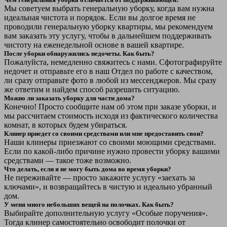
Мы советуем выбрать генеральную уборку, когда вам нужна
идеальная чистота и порядок. Если вы долгое время не
проводили генеральную уборку квартиры, мы рекомендуем
вам заказать эту услугу, чтобы в дальнейшем поддерживать
чистоту на еженедельной основе в вашей квартире.
После уборки обнаружились недочеты. Как быть?
Пожалуйста, немедленно свяжитесь с нами. Сфотографируйте
недочет и отправьте его в наш Отдел по работе с качеством,
ли сразу отправьте фото в любой из мессенджеров. Мы сразу
же ответим и найдем способ разрешить ситуацию.
Можно ли заказать уборку для части дома?
Конечно! Просто сообщите нам об этом при заказе уборки, и
мы рассчитаем стоимость исходя из фактического количества
комнат, в которых будем убираться.
Клинер приедет со своими средствами или мне предоставить свои?
Наши клинеры приезжают со своими моющими средствами.
Если по какой-либо причине нужно провести уборку вашими
средствами — такое тоже возможно.
Что делать, если я не могу быть дома во время уборки?
Не переживайте — просто закажите услугу «заехать за
ключами», и возвращайтесь в чистую и идеально убранный
дом.
У меня много небольших вещей на полочках. Как быть?
Выбирайте дополнительную услугу «Особые поручения».
Тогда клинер самостоятельно освободит полочки от