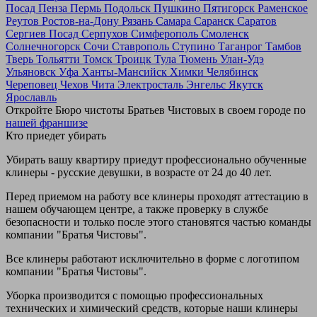
Посад
Пенза
Пермь
Подольск
Пушкино
Пятигорск
Раменское
Реутов
Ростов-на-Дону
Рязань
Самара
Саранск
Саратов
Сергиев Посад
Серпухов
Симферополь
Смоленск
Солнечногорск
Сочи
Ставрополь
Ступино
Таганрог
Тамбов
Тверь
Тольятти
Томск
Троицк
Тула
Тюмень
Улан-Удэ
Ульяновск
Уфа
Ханты-Мансийск
Химки
Челябинск
Череповец
Чехов
Чита
Электросталь
Энгельс
Якутск
Ярославль
Откройте Бюро чистоты Братьев Чистовых в своем городе по
нашей франшизе
Кто приедет убирать
Убирать вашу квартиру приедут профессионально обученные
клинеры - русские девушки, в возрасте от 24 до 40 лет.
Перед приемом на работу все клинеры проходят аттестацию в
нашем обучающем центре, а также проверку в службе
безопасности и только после этого становятся частью команды
компании "Братья Чистовы".
Все клинеры работают исключительно в форме с логотипом
компании "Братья Чистовы".
Уборка производится с помощью профессиональных
технических и химический средств, которые наши клинеры