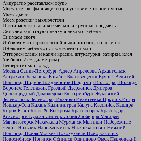
Аккуратно расставляем обувь
Моем все шкафы и ящики при условии, что они пустые
Моем двери
Моем розетки/ выключатели
Протираем от пыли все мелкие и крупные предметы
Снимаем защитную пленку и чехлы с мебели
Снимаем скотч
Избавляем от строительной пыли потолок, стены и пол
Избавляем мебель от строительной пыли
Оттираем следы и капли краски, штукатурки, затирки, клея
(не более 2 см диаметром)
Выберите свой город
Москва
Санкт-Петербург
Адлер
Апрелевка
Архангельск
Астрахань
Балашиха
Батайск
Благовещенск
Брянск
Великий
Новгород
Видное
Владивосток
Владимир
Волгоград
Вологда
Воронеж
Геленджик
Грозный
Дзержинск
Дмитров
Долгопрудный
Домодедово
Екатеринбург
Жуковский
Зеленогорск
Зеленоград
Иваново
Ивантеевка
Иркутск
Истра
Йошкар-Ола
Казань
Калининград
Калуга
Каспийск
Кашира
Киров
Клин
Королёв
Кострома
Красногорск
Краснодар
Красноярск
Курган
Липецк
Лобня
Люберцы
Магадан
Магнитогорск
Махачкала
Мурманск
Мытищи
Набережные
Челны
Нальчик
Наро-Фоминск
Нижневартовск
Нижний
Новгород
Новая Москва
Новокузнецк
Новороссийск
Новосибирск
Ногинск
Обнинск
Одинцово
Омск
Павловский