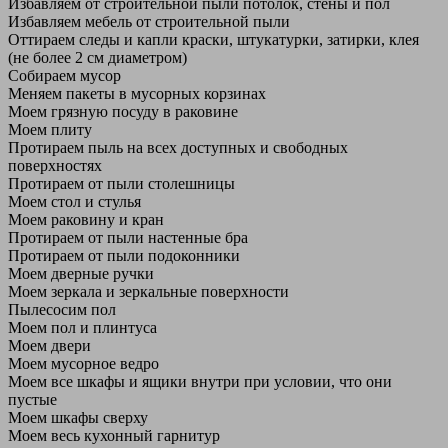
Избавляем от строительной пыли потолок, стены и пол
Избавляем мебель от строительной пыли
Оттираем следы и капли краски, штукатурки, затирки, клея
(не более 2 см диаметром)
Собираем мусор
Меняем пакеты в мусорных корзинах
Моем грязную посуду в раковине
Моем плиту
Протираем пыль на всех доступных и свободных
поверхностях
Протираем от пыли столешницы
Моем стол и стулья
Моем раковину и кран
Протираем от пыли настенные бра
Протираем от пыли подоконники
Моем дверные ручки
Моем зеркала и зеркальные поверхности
Пылесосим пол
Моем пол и плинтуса
Моем двери
Моем мусорное ведро
Моем все шкафы и ящики внутри при условии, что они
пустые
Моем шкафы сверху
Моем весь кухонный гарнитур