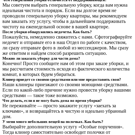
Мы советуем выбрать генеральную уборку, когда вам нужна
идеальная чистота и порядок. Если вы долгое время не
проводили генеральную уборку квартиры, мы рекомендуем
вам заказать эту услугу, чтобы в дальнейшем поддерживать
чистоту на еженедельной основе в вашей квартире.
После уборки обнаружились недочеты. Как быть?
Пожалуйста, немедленно свяжитесь с нами. Сфотографируйте
недочет и отправьте его в наш Отдел по работе с качеством,
ли сразу отправьте фото в любой из мессенджеров. Мы сразу
же ответим и найдем способ разрешить ситуацию.
Можно ли заказать уборку для части дома?
Конечно! Просто сообщите нам об этом при заказе уборки, и
мы рассчитаем стоимость исходя из фактического количества
комнат, в которых будем убираться.
Клинер приедет со своими средствами или мне предоставить свои?
Наши клинеры приезжают со своими моющими средствами.
Если по какой-либо причине нужно провести уборку вашими
средствами — такое тоже возможно.
Что делать, если я не могу быть дома во время уборки?
Не переживайте — просто закажите услугу «заехать за
ключами», и возвращайтесь в чистую и идеально убранный
дом.
У меня много небольших вещей на полочках. Как быть?
Выбирайте дополнительную услугу «Особые поручения».
Тогда клинер самостоятельно освободит полочки от