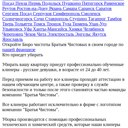
Посад
Пенза
Пермь
Подольск
Пушкино
Пятигорск
Раменское
Реутов
Ростов-на-Дону
Рязань
Самара
Саранск
Саратов
Сергиев Посад
Серпухов
Симферополь
Смоленск
Солнечногорск
Сочи
Ставрополь
Ступино
Таганрог
Тамбов
Тверь
Тольятти
Томск
Троицк
Тула
Тюмень
Улан-Удэ
Ульяновск
Уфа
Ханты-Мансийск
Химки
Челябинск
Череповец
Чехов
Чита
Электросталь
Энгельс
Якутск
Ярославль
Откройте Бюро чистоты Братьев Чистовых в своем городе по
нашей франшизе
Кто приедет убирать
Убирать вашу квартиру приедут профессионально обученные
клинеры - русские девушки, в возрасте от 24 до 40 лет.
Перед приемом на работу все клинеры проходят аттестацию в
нашем обучающем центре, а также проверку в службе
безопасности и только после этого становятся частью команды
компании "Братья Чистовы".
Все клинеры работают исключительно в форме с логотипом
компании "Братья Чистовы".
Уборка производится с помощью профессиональных
технических и химический средств, которые наши клинеры