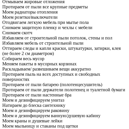
Отмываем жировые отложения
Протираем от пыли все крупные предметы
Моем радиаторы отопления
Моем розетки/выключатели
Отодвигаем легкую мебель при мытье пола
Снимаем защитную пленку и чехлы с мебели
Снимаем скотч
Избавляем от строительной пыли потолок, стены и пол
Избавляем мебель от строительной пыли
Оттираем следы и капли краски, штукатурки, затирки, клея
(не более 2 см диаметром)
Собираем весь мусор
Меняем пакеты в мусорных корзинах
Раскладываем/ развешиваем вещи аккуратно
Протираем пыль на всех доступных и свободных
поверхностях
Протираем от пыли батарею (полотенцесушитель)
Протираем от пыли держатели полотенец и туалетной бумаги
Протираем от пыли настенные бра
Моем и дезинфицируем унитаз
Натираем до блеска сантехнику
Моем и дезинфицируем раковину
Моем и дезинфицируем ванную/душевую кабину
Моем краны и душевые лейки
Моем мыльницу и стаканы под щетки