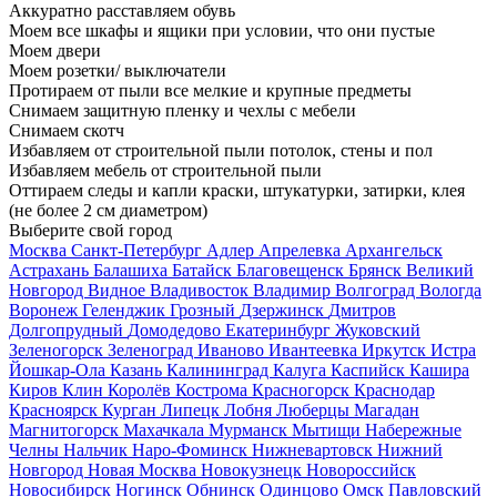
Аккуратно расставляем обувь
Моем все шкафы и ящики при условии, что они пустые
Моем двери
Моем розетки/ выключатели
Протираем от пыли все мелкие и крупные предметы
Снимаем защитную пленку и чехлы с мебели
Снимаем скотч
Избавляем от строительной пыли потолок, стены и пол
Избавляем мебель от строительной пыли
Оттираем следы и капли краски, штукатурки, затирки, клея
(не более 2 см диаметром)
Выберите свой город
Москва
Санкт-Петербург
Адлер
Апрелевка
Архангельск
Астрахань
Балашиха
Батайск
Благовещенск
Брянск
Великий
Новгород
Видное
Владивосток
Владимир
Волгоград
Вологда
Воронеж
Геленджик
Грозный
Дзержинск
Дмитров
Долгопрудный
Домодедово
Екатеринбург
Жуковский
Зеленогорск
Зеленоград
Иваново
Ивантеевка
Иркутск
Истра
Йошкар-Ола
Казань
Калининград
Калуга
Каспийск
Кашира
Киров
Клин
Королёв
Кострома
Красногорск
Краснодар
Красноярск
Курган
Липецк
Лобня
Люберцы
Магадан
Магнитогорск
Махачкала
Мурманск
Мытищи
Набережные
Челны
Нальчик
Наро-Фоминск
Нижневартовск
Нижний
Новгород
Новая Москва
Новокузнецк
Новороссийск
Новосибирск
Ногинск
Обнинск
Одинцово
Омск
Павловский