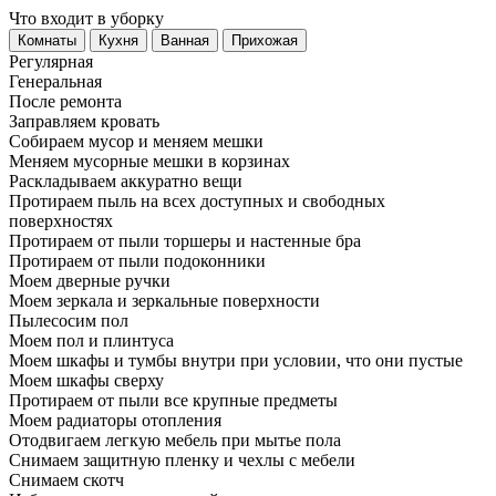
Что входит в уборку
Регу­лярная
Гене­ральная
После ремонта
Заправляем кровать
Собираем мусор и меняем мешки
Меняем мусорные мешки в корзинах
Раскладываем аккуратно вещи
Протираем пыль на всех доступных и свободных
поверхностях
Протираем от пыли торшеры и настенные бра
Протираем от пыли подоконники
Моем дверные ручки
Моем зеркала и зеркальные поверхности
Пылесосим пол
Моем пол и плинтуса
Моем шкафы и тумбы внутри при условии, что они пустые
Моем шкафы сверху
Протираем от пыли все крупные предметы
Моем радиаторы отопления
Отодвигаем легкую мебель при мытье пола
Снимаем защитную пленку и чехлы с мебели
Снимаем скотч