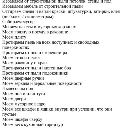
Избавляем от строительной пыли потолок, стены и пол
Избавляем мебель от строительной пыли
Оттираем следы и капли краски, штукатурки, затирки, клея
(не более 2 см диаметром)
Собираем мусор
Меняем пакеты в мусорных корзинах
Моем грязную посуду в раковине
Моем плиту
Протираем пыль на всех доступных и свободных
поверхностях
Протираем от пыли столешницы
Моем стол и стулья
Моем раковину и кран
Протираем от пыли настенные бра
Протираем от пыли подоконники
Моем дверные ручки
Моем зеркала и зеркальные поверхности
Пылесосим пол
Моем пол и плинтуса
Моем двери
Моем мусорное ведро
Моем все шкафы и ящики внутри при условии, что они
пустые
Моем шкафы сверху
Моем весь кухонный гарнитур