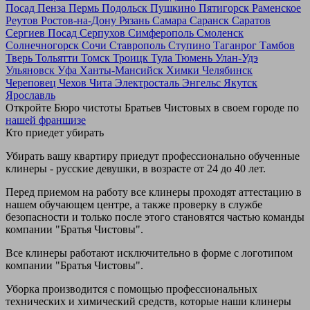
Посад
Пенза
Пермь
Подольск
Пушкино
Пятигорск
Раменское
Реутов
Ростов-на-Дону
Рязань
Самара
Саранск
Саратов
Сергиев Посад
Серпухов
Симферополь
Смоленск
Солнечногорск
Сочи
Ставрополь
Ступино
Таганрог
Тамбов
Тверь
Тольятти
Томск
Троицк
Тула
Тюмень
Улан-Удэ
Ульяновск
Уфа
Ханты-Мансийск
Химки
Челябинск
Череповец
Чехов
Чита
Электросталь
Энгельс
Якутск
Ярославль
Откройте Бюро чистоты Братьев Чистовых в своем городе по
нашей франшизе
Кто приедет убирать
Убирать вашу квартиру приедут профессионально обученные
клинеры - русские девушки, в возрасте от 24 до 40 лет.
Перед приемом на работу все клинеры проходят аттестацию в
нашем обучающем центре, а также проверку в службе
безопасности и только после этого становятся частью команды
компании "Братья Чистовы".
Все клинеры работают исключительно в форме с логотипом
компании "Братья Чистовы".
Уборка производится с помощью профессиональных
технических и химический средств, которые наши клинеры