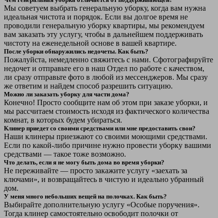
Мы советуем выбрать генеральную уборку, когда вам нужна
идеальная чистота и порядок. Если вы долгое время не
проводили генеральную уборку квартиры, мы рекомендуем
вам заказать эту услугу, чтобы в дальнейшем поддерживать
чистоту на еженедельной основе в вашей квартире.
После уборки обнаружились недочеты. Как быть?
Пожалуйста, немедленно свяжитесь с нами. Сфотографируйте
недочет и отправьте его в наш Отдел по работе с качеством,
ли сразу отправьте фото в любой из мессенджеров. Мы сразу
же ответим и найдем способ разрешить ситуацию.
Можно ли заказать уборку для части дома?
Конечно! Просто сообщите нам об этом при заказе уборки, и
мы рассчитаем стоимость исходя из фактического количества
комнат, в которых будем убираться.
Клинер приедет со своими средствами или мне предоставить свои?
Наши клинеры приезжают со своими моющими средствами.
Если по какой-либо причине нужно провести уборку вашими
средствами — такое тоже возможно.
Что делать, если я не могу быть дома во время уборки?
Не переживайте — просто закажите услугу «заехать за
ключами», и возвращайтесь в чистую и идеально убранный
дом.
У меня много небольших вещей на полочках. Как быть?
Выбирайте дополнительную услугу «Особые поручения».
Тогда клинер самостоятельно освободит полочки от