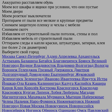
Аккуратно расставляем обувь
Моем все шкафы и ящики при условии, что они пустые
Моем двери
Моем розетки/ выключатели
Протираем от пыли все мелкие и крупные предметы
Снимаем защитную пленку и чехлы с мебели
Снимаем скотч
Избавляем от строительной пыли потолок, стены и пол
Избавляем мебель от строительной пыли
Оттираем следы и капли краски, штукатурки, затирки, клея
(не более 2 см диаметром)
Выберите свой город
Москва
Санкт-Петербург
Адлер
Апрелевка
Архангельск
Астрахань
Балашиха
Батайск
Благовещенск
Брянск
Великий
Новгород
Видное
Владивосток
Владимир
Волгоград
Вологда
Воронеж
Геленджик
Грозный
Дзержинск
Дмитров
Долгопрудный
Домодедово
Екатеринбург
Жуковский
Зеленогорск
Зеленоград
Иваново
Ивантеевка
Иркутск
Истра
Йошкар-Ола
Казань
Калининград
Калуга
Каспийск
Кашира
Киров
Клин
Королёв
Кострома
Красногорск
Краснодар
Красноярск
Курган
Липецк
Лобня
Люберцы
Магадан
Магнитогорск
Махачкала
Мурманск
Мытищи
Набережные
Челны
Нальчик
Наро-Фоминск
Нижневартовск
Нижний
Новгород
Новая Москва
Новокузнецк
Новороссийск
Новосибирск
Ногинск
Обнинск
Одинцово
Омск
Павловский