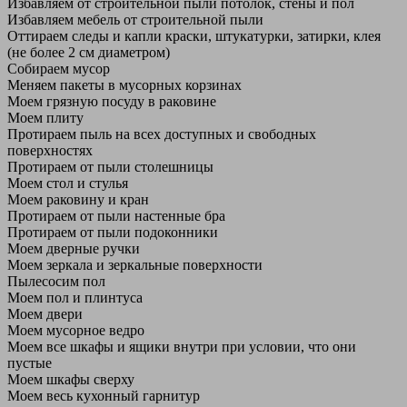
Избавляем от строительной пыли потолок, стены и пол
Избавляем мебель от строительной пыли
Оттираем следы и капли краски, штукатурки, затирки, клея
(не более 2 см диаметром)
Собираем мусор
Меняем пакеты в мусорных корзинах
Моем грязную посуду в раковине
Моем плиту
Протираем пыль на всех доступных и свободных
поверхностях
Протираем от пыли столешницы
Моем стол и стулья
Моем раковину и кран
Протираем от пыли настенные бра
Протираем от пыли подоконники
Моем дверные ручки
Моем зеркала и зеркальные поверхности
Пылесосим пол
Моем пол и плинтуса
Моем двери
Моем мусорное ведро
Моем все шкафы и ящики внутри при условии, что они
пустые
Моем шкафы сверху
Моем весь кухонный гарнитур