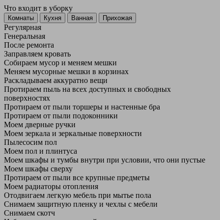
Что входит в уборку
Регу­лярная
Гене­ральная
После ремонта
Заправляем кровать
Собираем мусор и меняем мешки
Меняем мусорные мешки в корзинах
Раскладываем аккуратно вещи
Протираем пыль на всех доступных и свободных
поверхностях
Протираем от пыли торшеры и настенные бра
Протираем от пыли подоконники
Моем дверные ручки
Моем зеркала и зеркальные поверхности
Пылесосим пол
Моем пол и плинтуса
Моем шкафы и тумбы внутри при условии, что они пустые
Моем шкафы сверху
Протираем от пыли все крупные предметы
Моем радиаторы отопления
Отодвигаем легкую мебель при мытье пола
Снимаем защитную пленку и чехлы с мебели
Снимаем скотч