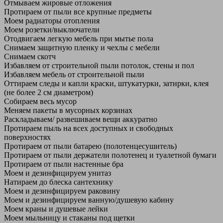
Отмываем жировые отложения
Протираем от пыли все крупные предметы
Моем радиаторы отопления
Моем розетки/выключатели
Отодвигаем легкую мебель при мытье пола
Снимаем защитную пленку и чехлы с мебели
Снимаем скотч
Избавляем от строительной пыли потолок, стены и пол
Избавляем мебель от строительной пыли
Оттираем следы и капли краски, штукатурки, затирки, клея
(не более 2 см диаметром)
Собираем весь мусор
Меняем пакеты в мусорных корзинах
Раскладываем/ развешиваем вещи аккуратно
Протираем пыль на всех доступных и свободных
поверхностях
Протираем от пыли батарею (полотенцесушитель)
Протираем от пыли держатели полотенец и туалетной бумаги
Протираем от пыли настенные бра
Моем и дезинфицируем унитаз
Натираем до блеска сантехнику
Моем и дезинфицируем раковину
Моем и дезинфицируем ванную/душевую кабину
Моем краны и душевые лейки
Моем мыльницу и стаканы под щетки